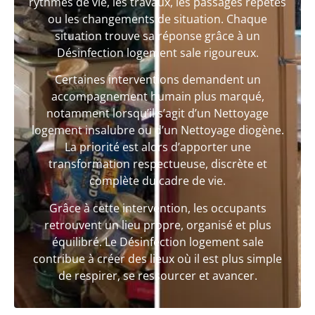
rythmes de vie, les travaux, les passages répétés
ou les changements de situation. Chaque
situation trouve sa réponse grâce à un
Désinfection logement sale rigoureux.
Certaines interventions demandent un
accompagnement humain plus marqué,
notamment lorsqu’il s’agit d’un Nettoyage
logement insalubre ou d’un Nettoyage diogène.
La priorité est alors d’apporter une
transformation respectueuse, discrète et
complète du cadre de vie.
Grâce à cette intervention, les occupants
retrouvent un lieu propre, organisé et plus
équilibré. Le Désinfection logement sale
contribue à créer des lieux où il est plus simple
de respirer, se ressourcer et avancer.