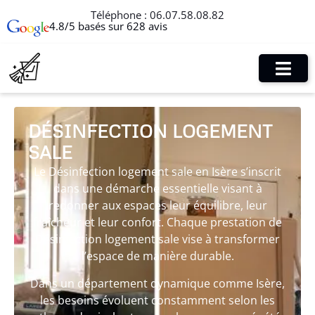
Téléphone :
06.07.58.08.82
4.8/5 basés sur 628 avis
DÉSINFECTION LOGEMENT
SALE
Le Désinfection logement sale en Isère s’inscrit
dans une démarche essentielle visant à
redonner aux espaces leur équilibre, leur
fraîcheur et leur confort. Chaque prestation de
Désinfection logement sale vise à transformer
l’espace de manière durable.
Dans un département dynamique comme Isère,
les besoins évoluent constamment selon les