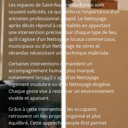
Les espaces de Saint-Nazaire-les-Eymes sont
souvent sollicités, ce qui renforce l’importance d’un
entretien professionnel adapté. Le Nettoyage
après décès répond à ces réalités en apportant
une intervention précise pour chaque type de lieu,
qu’il s’agisse d’un Nettoyage locaux commerciaux,
municipaux ou d’un Nettoyage de vitres et
vérandas nécessitant une technique maîtrisée.
Certaines interventions demandent un
accompagnement humain plus marqué,
notamment lorsqu’il s’agit d’un Nettoyage
logement insalubre ou d’un Nettoyage diogène.
Chaque geste vise à restaurer un environnement
vivable et apaisant.
Grâce à cette intervention, les occupants
retrouvent un lieu propre, organisé et plus
équilibré. Cette approche people-first permet