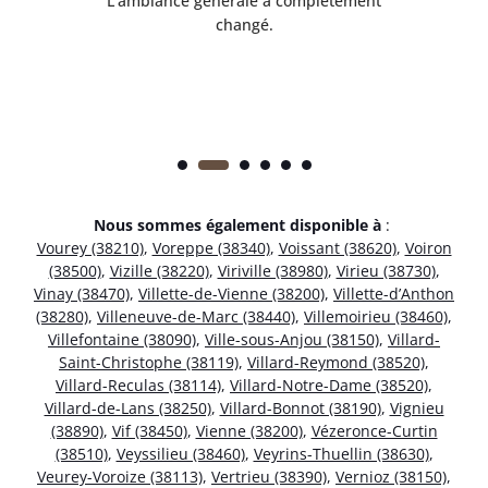
 en
L’ambiance générale a complètement
ret
changé.
Nous sommes également disponible à
:
Vourey (38210)
,
Voreppe (38340)
,
Voissant (38620)
,
Voiron
(38500)
,
Vizille (38220)
,
Viriville (38980)
,
Virieu (38730)
,
Vinay (38470)
,
Villette-de-Vienne (38200)
,
Villette-d’Anthon
(38280)
,
Villeneuve-de-Marc (38440)
,
Villemoirieu (38460)
,
Villefontaine (38090)
,
Ville-sous-Anjou (38150)
,
Villard-
Saint-Christophe (38119)
,
Villard-Reymond (38520)
,
Villard-Reculas (38114)
,
Villard-Notre-Dame (38520)
,
Villard-de-Lans (38250)
,
Villard-Bonnot (38190)
,
Vignieu
(38890)
,
Vif (38450)
,
Vienne (38200)
,
Vézeronce-Curtin
(38510)
,
Veyssilieu (38460)
,
Veyrins-Thuellin (38630)
,
Veurey-Voroize (38113)
,
Vertrieu (38390)
,
Vernioz (38150)
,