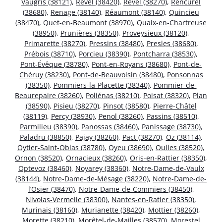
Vaugris (38121)
,
Revel (38420)
,
Revel (38270)
,
Rencurel
(38680)
,
Renage (38140)
,
Réaumont (38140)
,
Quincieu
(38470)
,
Quet-en-Beaumont (38970)
,
Quaix-en-Chartreuse
(38950)
,
Prunières (38350)
,
Proveysieux (38120)
,
Primarette (38270)
,
Pressins (38480)
,
Presles (38680)
,
Prébois (38710)
,
Porcieu (38390)
,
Pontcharra (38530)
,
Pont-Évêque (38780)
,
Pont-en-Royans (38680)
,
Pont-de-
Chéruy (38230)
,
Pont-de-Beauvoisin (38480)
,
Ponsonnas
(38350)
,
Pommiers-la-Placette (38340)
,
Pommier-de-
Beaurepaire (38260)
,
Poliénas (38210)
,
Poisat (38320)
,
Plan
(38590)
,
Pisieu (38270)
,
Pinsot (38580)
,
Pierre-Châtel
(38119)
,
Percy (38930)
,
Penol (38260)
,
Passins (38510)
,
Parmilieu (38390)
,
Panossas (38460)
,
Panissage (38730)
,
Paladru (38850)
,
Pajay (38260)
,
Pact (38270)
,
Oz (38114)
,
Oytier-Saint-Oblas (38780)
,
Oyeu (38690)
,
Oulles (38520)
,
Ornon (38520)
,
Ornacieux (38260)
,
Oris-en-Rattier (38350)
,
Optevoz (38460)
,
Noyarey (38360)
,
Notre-Dame-de-Vaulx
(38144)
,
Notre-Dame-de-Mésage (38220)
,
Notre-Dame-de-
l’Osier (38470)
,
Notre-Dame-de-Commiers (38450)
,
Nivolas-Vermelle (38300)
,
Nantes-en-Ratier (38350)
,
Murinais (38160)
,
Murianette (38420)
,
Mottier (38260)
,
Morette (38210)
,
Morêtel-de-Mailles (38570)
,
Morestel