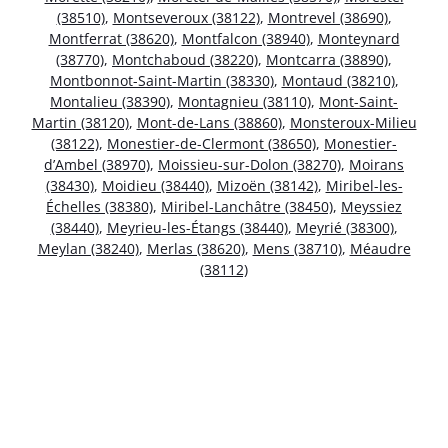
(38510)
,
Montseveroux (38122)
,
Montrevel (38690)
,
Montferrat (38620)
,
Montfalcon (38940)
,
Monteynard
(38770)
,
Montchaboud (38220)
,
Montcarra (38890)
,
Montbonnot-Saint-Martin (38330)
,
Montaud (38210)
,
Montalieu (38390)
,
Montagnieu (38110)
,
Mont-Saint-
Martin (38120)
,
Mont-de-Lans (38860)
,
Monsteroux-Milieu
(38122)
,
Monestier-de-Clermont (38650)
,
Monestier-
d’Ambel (38970)
,
Moissieu-sur-Dolon (38270)
,
Moirans
(38430)
,
Moidieu (38440)
,
Mizoën (38142)
,
Miribel-les-
Échelles (38380)
,
Miribel-Lanchâtre (38450)
,
Meyssiez
(38440)
,
Meyrieu-les-Étangs (38440)
,
Meyrié (38300)
,
Meylan (38240)
,
Merlas (38620)
,
Mens (38710)
,
Méaudre
(38112)