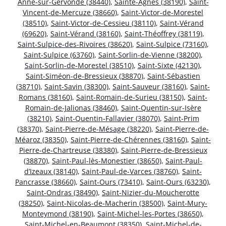
Anne-sur-Gervonde (38440)
,
Sainte-Agnès (38190)
,
Saint-
Vincent-de-Mercuze (38660)
,
Saint-Victor-de-Morestel
(38510)
,
Saint-Victor-de-Cessieu (38110)
,
Saint-Vérand
(69620)
,
Saint-Vérand (38160)
,
Saint-Théoffrey (38119)
,
Saint-Sulpice-des-Rivoires (38620)
,
Saint-Sulpice (73160)
,
Saint-Sulpice (63760)
,
Saint-Sorlin-de-Vienne (38200)
,
Saint-Sorlin-de-Morestel (38510)
,
Saint-Sixte (42130)
,
Saint-Siméon-de-Bressieux (38870)
,
Saint-Sébastien
(38710)
,
Saint-Savin (38300)
,
Saint-Sauveur (38160)
,
Saint-
Romans (38160)
,
Saint-Romain-de-Surieu (38150)
,
Saint-
Romain-de-Jalionas (38460)
,
Saint-Quentin-sur-Isère
(38210)
,
Saint-Quentin-Fallavier (38070)
,
Saint-Prim
(38370)
,
Saint-Pierre-de-Mésage (38220)
,
Saint-Pierre-de-
Méaroz (38350)
,
Saint-Pierre-de-Chérennes (38160)
,
Saint-
Pierre-de-Chartreuse (38380)
,
Saint-Pierre-de-Bressieux
(38870)
,
Saint-Paul-lès-Monestier (38650)
,
Saint-Paul-
d’Izeaux (38140)
,
Saint-Paul-de-Varces (38760)
,
Saint-
Pancrasse (38660)
,
Saint-Ours (73410)
,
Saint-Ours (63230)
,
Saint-Ondras (38490)
,
Saint-Nizier-du-Moucherotte
(38250)
,
Saint-Nicolas-de-Macherin (38500)
,
Saint-Mury-
Monteymond (38190)
,
Saint-Michel-les-Portes (38650)
,
Saint-Michel-en-Beaumont (38350)
,
Saint-Michel-de-