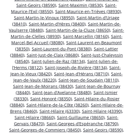
Saint-Geoirs (38590)
,
Saint-Maximin (38530)
,
Saint-
Maurice-l’Exil (38550)
,
Saint-Maurice-en-Trièves (38930)
,
Saint-Martin-le-Vinoux (38950)
,
Saint-Martin-d’Uriage
(38410)
,
Saint-Martin-d’Hères (38400)
,
Saint-Martin-de-
Vaulserre (38480)
,
Saint-Martin-de-la-Cluze (38650)
,
Saint-
Martin-de-Clelles (38930)
,
Saint-Marcellin (38160)
,
Saint-
Marcel-Bel-Accueil (38080)
,
Saint-Laurent-en-Beaumont
(38350)
,
Saint-Laurent-du-Pont (38380)
,
Saint-Lattier
(38840)
,
Saint-Just-de-Claix (38680)
,
Saint-Just-Chaleyssin
(38540)
,
Saint-Julien-de-Raz (38134)
,
Saint-Julien-de-
l’Herms (38122)
,
Saint-Joseph-de-Rivière (38134)
,
Saint-
Jean-le-Vieux (38420)
,
Saint-Jean-d’Hérans (38710)
,
Saint-
Jean-de-Vaulx (38220)
,
Saint-Jean-de-Soudain (38110)
,
Saint-Jean-de-Moirans (38430)
,
Saint-Jean-de-Bournay
(38440)
,
Saint-Jean-d’Avelanne (38480)
,
Saint-Ismier
(38330)
,
Saint-Honoré (38350)
,
Saint-Hilaire-du-Rosier
(38840)
,
Saint-Hilaire-de-la-Côte (38260)
,
Saint-Hilaire-de-
Brens (38460)
,
Saint-Hilaire (63330)
,
Saint-Hilaire (43390)
,
Saint-Hilaire (38660)
,
Saint-Guillaume (38650)
,
Saint-
Gervais (38470)
,
Saint-Georges-d’Espéranche (38790)
,
Saint-Georges-de-Commiers (38450)
,
Saint-Geoirs (38590)
,