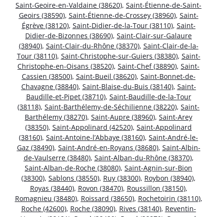
Saint-Geoire-en-Valdaine (38620)
,
Saint-Étienne-de-Saint-
Geoirs (38590)
,
Saint-Étienne-de-Crossey (38960)
,
Saint-
Égrève (38120)
,
Saint-Didier-de-la-Tour (38110)
,
Saint-
Didier-de-Bizonnes (38690)
,
Saint-Clair-sur-Galaure
(38940)
,
Saint-Clair-du-Rhône (38370)
,
Saint-Clair-de-la-
Tour (38110)
,
Saint-Christophe-sur-Guiers (38380)
,
Saint-
Christophe-en-Oisans (38520)
,
Saint-Chef (38890)
,
Saint-
Cassien (38500)
,
Saint-Bueil (38620)
,
Saint-Bonnet-de-
Chavagne (38840)
,
Saint-Blaise-du-Buis (38140)
,
Saint-
Baudille-et-Pipet (38710)
,
Saint-Baudille-de-la-Tour
(38118)
,
Saint-Barthélemy-de-Séchilienne (38220)
,
Saint-
Barthélemy (38270)
,
Saint-Aupre (38960)
,
Saint-Arey
(38350)
,
Saint-Appolinard (42520)
,
Saint-Appolinard
(38160)
,
Saint-Antoine-l’Abbaye (38160)
,
Saint-André-le-
Gaz (38490)
,
Saint-André-en-Royans (38680)
,
Saint-Albin-
de-Vaulserre (38480)
,
Saint-Alban-du-Rhône (38370)
,
Saint-Alban-de-Roche (38080)
,
Saint-Agnin-sur-Bion
(38300)
,
Sablons (38550)
,
Ruy (38300)
,
Roybon (38940)
,
Royas (38440)
,
Rovon (38470)
,
Roussillon (38150)
,
Romagnieu (38480)
,
Roissard (38650)
,
Rochetoirin (38110)
,
Roche (42600)
,
Roche (38090)
,
Rives (38140)
,
Reventin-