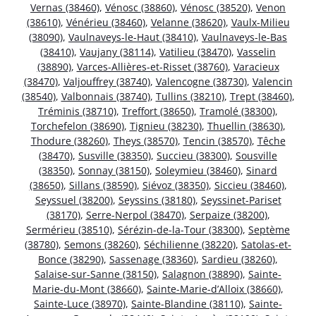
Vernas (38460)
,
Vénosc (38860)
,
Vénosc (38520)
,
Venon
(38610)
,
Vénérieu (38460)
,
Velanne (38620)
,
Vaulx-Milieu
(38090)
,
Vaulnaveys-le-Haut (38410)
,
Vaulnaveys-le-Bas
(38410)
,
Vaujany (38114)
,
Vatilieu (38470)
,
Vasselin
(38890)
,
Varces-Allières-et-Risset (38760)
,
Varacieux
(38470)
,
Valjouffrey (38740)
,
Valencogne (38730)
,
Valencin
(38540)
,
Valbonnais (38740)
,
Tullins (38210)
,
Trept (38460)
,
Tréminis (38710)
,
Treffort (38650)
,
Tramolé (38300)
,
Torchefelon (38690)
,
Tignieu (38230)
,
Thuellin (38630)
,
Thodure (38260)
,
Theys (38570)
,
Tencin (38570)
,
Têche
(38470)
,
Susville (38350)
,
Succieu (38300)
,
Sousville
(38350)
,
Sonnay (38150)
,
Soleymieu (38460)
,
Sinard
(38650)
,
Sillans (38590)
,
Siévoz (38350)
,
Siccieu (38460)
,
Seyssuel (38200)
,
Seyssins (38180)
,
Seyssinet-Pariset
(38170)
,
Serre-Nerpol (38470)
,
Serpaize (38200)
,
Sermérieu (38510)
,
Sérézin-de-la-Tour (38300)
,
Septème
(38780)
,
Semons (38260)
,
Séchilienne (38220)
,
Satolas-et-
Bonce (38290)
,
Sassenage (38360)
,
Sardieu (38260)
,
Salaise-sur-Sanne (38150)
,
Salagnon (38890)
,
Sainte-
Marie-du-Mont (38660)
,
Sainte-Marie-d’Alloix (38660)
,
Sainte-Luce (38970)
,
Sainte-Blandine (38110)
,
Sainte-