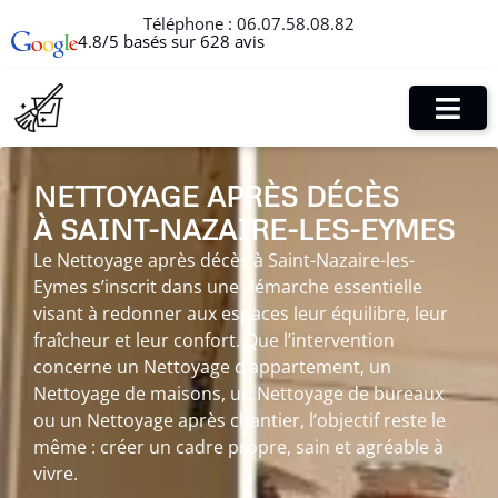
Téléphone :
06.07.58.08.82
4.8/5 basés sur 628 avis
NETTOYAGE APRÈS DÉCÈS
À SAINT-NAZAIRE-LES-EYMES
Le Nettoyage après décès à Saint-Nazaire-les-
Eymes s’inscrit dans une démarche essentielle
visant à redonner aux espaces leur équilibre, leur
fraîcheur et leur confort. Que l’intervention
concerne un Nettoyage d’appartement, un
Nettoyage de maisons, un Nettoyage de bureaux
ou un Nettoyage après chantier, l’objectif reste le
même : créer un cadre propre, sain et agréable à
vivre.