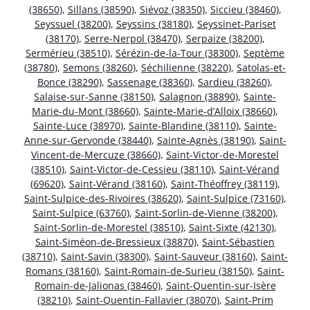
(38650)
,
Sillans (38590)
,
Siévoz (38350)
,
Siccieu (38460)
,
Seyssuel (38200)
,
Seyssins (38180)
,
Seyssinet-Pariset
(38170)
,
Serre-Nerpol (38470)
,
Serpaize (38200)
,
Sermérieu (38510)
,
Sérézin-de-la-Tour (38300)
,
Septème
(38780)
,
Semons (38260)
,
Séchilienne (38220)
,
Satolas-et-
Bonce (38290)
,
Sassenage (38360)
,
Sardieu (38260)
,
Salaise-sur-Sanne (38150)
,
Salagnon (38890)
,
Sainte-
Marie-du-Mont (38660)
,
Sainte-Marie-d’Alloix (38660)
,
Sainte-Luce (38970)
,
Sainte-Blandine (38110)
,
Sainte-
Anne-sur-Gervonde (38440)
,
Sainte-Agnès (38190)
,
Saint-
Vincent-de-Mercuze (38660)
,
Saint-Victor-de-Morestel
(38510)
,
Saint-Victor-de-Cessieu (38110)
,
Saint-Vérand
(69620)
,
Saint-Vérand (38160)
,
Saint-Théoffrey (38119)
,
Saint-Sulpice-des-Rivoires (38620)
,
Saint-Sulpice (73160)
,
Saint-Sulpice (63760)
,
Saint-Sorlin-de-Vienne (38200)
,
Saint-Sorlin-de-Morestel (38510)
,
Saint-Sixte (42130)
,
Saint-Siméon-de-Bressieux (38870)
,
Saint-Sébastien
(38710)
,
Saint-Savin (38300)
,
Saint-Sauveur (38160)
,
Saint-
Romans (38160)
,
Saint-Romain-de-Surieu (38150)
,
Saint-
Romain-de-Jalionas (38460)
,
Saint-Quentin-sur-Isère
(38210)
,
Saint-Quentin-Fallavier (38070)
,
Saint-Prim