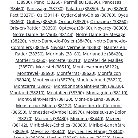
(38930)
,
Penol (38260)
,
Parmilieu (38390)
,
Panossas
(38460)
,
Panissage (38730)
,
Paladru (38850)
,
Pajay (38260)
,
Pact (38270)
,
Oz (38114)
,
Oytier-Saint-Oblas (38780)
,
Oyeu
(38690)
,
Oulles (38520)
,
Ornon (38520)
,
Ornacieux (38260)
,
Oris-en-Rattier (38350)
,
Optevoz (38460)
,
Noyarey (38360)
,
Notre-Dame-de-Vaulx (38144)
,
Notre-Dame-de-Mésage
(38220)
,
Notre-Dame-de-l’Osier (38470)
,
Notre-Dame-de-
Commiers (38450)
,
Nivolas-Vermelle (38300)
,
Nantes-en-
Ratier (38350)
,
Murinais (38160)
,
Murianette (38420)
,
Mottier (38260)
,
Morette (38210)
,
Morêtel-de-Mailles
(38570)
,
Morestel (38510)
,
Montseveroux (38122)
,
Montrevel (38690)
,
Montferrat (38620)
,
Montfalcon
(38940)
,
Monteynard (38770)
,
Montchaboud (38220)
,
Montcarra (38890)
,
Montbonnot-Saint-Martin (38330)
,
Montaud (38210)
,
Montalieu (38390)
,
Montagnieu (38110)
,
Mont-Saint-Martin (38120)
,
Mont-de-Lans (38860)
,
Monsteroux-Milieu (38122)
,
Monestier-de-Clermont
(38650)
,
Monestier-d’Ambel (38970)
,
Moissieu-sur-Dolon
(38270)
,
Moirans (38430)
,
Moidieu (38440)
,
Mizoën
(38142)
,
Miribel-les-Échelles (38380)
,
Miribel-Lanchâtre
(38450)
,
Meyssiez (38440)
,
Meyrieu-les-Étangs (38440)
,
Meyrié (38300)
,
Meylan (38240)
,
Merlas (38620)
,
Mens