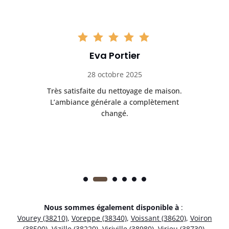
Eva Portier
28 octobre 2025
ble.
Très satisfaite du nettoyage de maison.
Le 
 en
L’ambiance générale a complètement
ret
changé.
Nous sommes également disponible à
:
Vourey (38210)
,
Voreppe (38340)
,
Voissant (38620)
,
Voiron
(38500)
,
Vizille (38220)
,
Viriville (38980)
,
Virieu (38730)
,