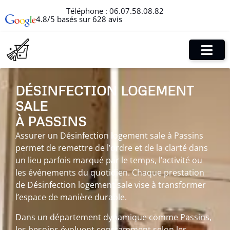
Téléphone :
06.07.58.08.82
4.8/5 basés sur 628 avis
DÉSINFECTION LOGEMENT
SALE
À PASSINS
Assurer un Désinfection logement sale à Passins
permet de remettre de l’ordre et de la clarté dans
un lieu parfois marqué par le temps, l’activité ou
les événements du quotidien. Chaque prestation
de Désinfection logement sale vise à transformer
l’espace de manière durable.
Dans un département dynamique comme Passins,
les besoins évoluent constamment selon les