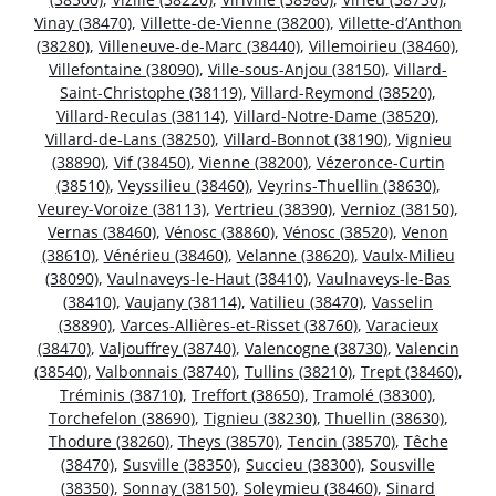
Vinay (38470)
,
Villette-de-Vienne (38200)
,
Villette-d’Anthon
(38280)
,
Villeneuve-de-Marc (38440)
,
Villemoirieu (38460)
,
Villefontaine (38090)
,
Ville-sous-Anjou (38150)
,
Villard-
Saint-Christophe (38119)
,
Villard-Reymond (38520)
,
Villard-Reculas (38114)
,
Villard-Notre-Dame (38520)
,
Villard-de-Lans (38250)
,
Villard-Bonnot (38190)
,
Vignieu
(38890)
,
Vif (38450)
,
Vienne (38200)
,
Vézeronce-Curtin
(38510)
,
Veyssilieu (38460)
,
Veyrins-Thuellin (38630)
,
Veurey-Voroize (38113)
,
Vertrieu (38390)
,
Vernioz (38150)
,
Vernas (38460)
,
Vénosc (38860)
,
Vénosc (38520)
,
Venon
(38610)
,
Vénérieu (38460)
,
Velanne (38620)
,
Vaulx-Milieu
(38090)
,
Vaulnaveys-le-Haut (38410)
,
Vaulnaveys-le-Bas
(38410)
,
Vaujany (38114)
,
Vatilieu (38470)
,
Vasselin
(38890)
,
Varces-Allières-et-Risset (38760)
,
Varacieux
(38470)
,
Valjouffrey (38740)
,
Valencogne (38730)
,
Valencin
(38540)
,
Valbonnais (38740)
,
Tullins (38210)
,
Trept (38460)
,
Tréminis (38710)
,
Treffort (38650)
,
Tramolé (38300)
,
Torchefelon (38690)
,
Tignieu (38230)
,
Thuellin (38630)
,
Thodure (38260)
,
Theys (38570)
,
Tencin (38570)
,
Têche
(38470)
,
Susville (38350)
,
Succieu (38300)
,
Sousville
(38350)
,
Sonnay (38150)
,
Soleymieu (38460)
,
Sinard