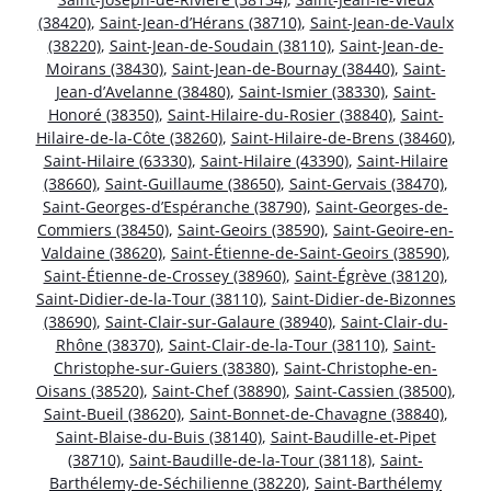
(38420)
,
Saint-Jean-d’Hérans (38710)
,
Saint-Jean-de-Vaulx
(38220)
,
Saint-Jean-de-Soudain (38110)
,
Saint-Jean-de-
Moirans (38430)
,
Saint-Jean-de-Bournay (38440)
,
Saint-
Jean-d’Avelanne (38480)
,
Saint-Ismier (38330)
,
Saint-
Honoré (38350)
,
Saint-Hilaire-du-Rosier (38840)
,
Saint-
Hilaire-de-la-Côte (38260)
,
Saint-Hilaire-de-Brens (38460)
,
Saint-Hilaire (63330)
,
Saint-Hilaire (43390)
,
Saint-Hilaire
(38660)
,
Saint-Guillaume (38650)
,
Saint-Gervais (38470)
,
Saint-Georges-d’Espéranche (38790)
,
Saint-Georges-de-
Commiers (38450)
,
Saint-Geoirs (38590)
,
Saint-Geoire-en-
Valdaine (38620)
,
Saint-Étienne-de-Saint-Geoirs (38590)
,
Saint-Étienne-de-Crossey (38960)
,
Saint-Égrève (38120)
,
Saint-Didier-de-la-Tour (38110)
,
Saint-Didier-de-Bizonnes
(38690)
,
Saint-Clair-sur-Galaure (38940)
,
Saint-Clair-du-
Rhône (38370)
,
Saint-Clair-de-la-Tour (38110)
,
Saint-
Christophe-sur-Guiers (38380)
,
Saint-Christophe-en-
Oisans (38520)
,
Saint-Chef (38890)
,
Saint-Cassien (38500)
,
Saint-Bueil (38620)
,
Saint-Bonnet-de-Chavagne (38840)
,
Saint-Blaise-du-Buis (38140)
,
Saint-Baudille-et-Pipet
(38710)
,
Saint-Baudille-de-la-Tour (38118)
,
Saint-
Barthélemy-de-Séchilienne (38220)
,
Saint-Barthélemy