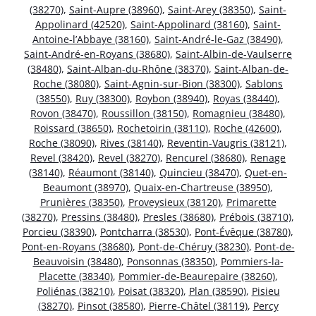
(38270)
,
Saint-Aupre (38960)
,
Saint-Arey (38350)
,
Saint-
Appolinard (42520)
,
Saint-Appolinard (38160)
,
Saint-
Antoine-l’Abbaye (38160)
,
Saint-André-le-Gaz (38490)
,
Saint-André-en-Royans (38680)
,
Saint-Albin-de-Vaulserre
(38480)
,
Saint-Alban-du-Rhône (38370)
,
Saint-Alban-de-
Roche (38080)
,
Saint-Agnin-sur-Bion (38300)
,
Sablons
(38550)
,
Ruy (38300)
,
Roybon (38940)
,
Royas (38440)
,
Rovon (38470)
,
Roussillon (38150)
,
Romagnieu (38480)
,
Roissard (38650)
,
Rochetoirin (38110)
,
Roche (42600)
,
Roche (38090)
,
Rives (38140)
,
Reventin-Vaugris (38121)
,
Revel (38420)
,
Revel (38270)
,
Rencurel (38680)
,
Renage
(38140)
,
Réaumont (38140)
,
Quincieu (38470)
,
Quet-en-
Beaumont (38970)
,
Quaix-en-Chartreuse (38950)
,
Prunières (38350)
,
Proveysieux (38120)
,
Primarette
(38270)
,
Pressins (38480)
,
Presles (38680)
,
Prébois (38710)
,
Porcieu (38390)
,
Pontcharra (38530)
,
Pont-Évêque (38780)
,
Pont-en-Royans (38680)
,
Pont-de-Chéruy (38230)
,
Pont-de-
Beauvoisin (38480)
,
Ponsonnas (38350)
,
Pommiers-la-
Placette (38340)
,
Pommier-de-Beaurepaire (38260)
,
Poliénas (38210)
,
Poisat (38320)
,
Plan (38590)
,
Pisieu
(38270)
,
Pinsot (38580)
,
Pierre-Châtel (38119)
,
Percy