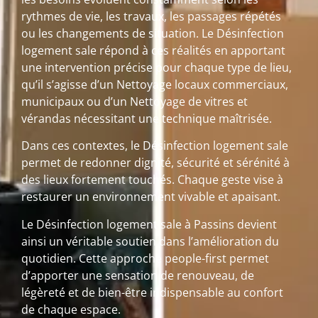
rythmes de vie, les travaux, les passages répétés
ou les changements de situation. Le Désinfection
logement sale répond à ces réalités en apportant
une intervention précise pour chaque type de lieu,
qu’il s’agisse d’un Nettoyage locaux commerciaux,
municipaux ou d’un Nettoyage de vitres et
vérandas nécessitant une technique maîtrisée.
Dans ces contextes, le Désinfection logement sale
permet de redonner dignité, sécurité et sérénité à
des lieux fortement touchés. Chaque geste vise à
restaurer un environnement vivable et apaisant.
Le Désinfection logement sale à Passins devient
ainsi un véritable soutien dans l’amélioration du
quotidien. Cette approche people-first permet
d’apporter une sensation de renouveau, de
légèreté et de bien-être indispensable au confort
de chaque espace.