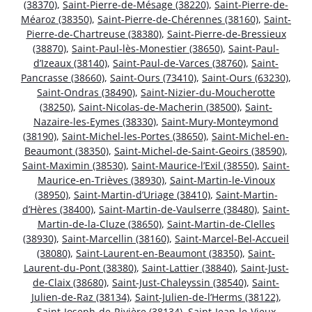
(38370)
,
Saint-Pierre-de-Mésage (38220)
,
Saint-Pierre-de-
Méaroz (38350)
,
Saint-Pierre-de-Chérennes (38160)
,
Saint-
Pierre-de-Chartreuse (38380)
,
Saint-Pierre-de-Bressieux
(38870)
,
Saint-Paul-lès-Monestier (38650)
,
Saint-Paul-
d’Izeaux (38140)
,
Saint-Paul-de-Varces (38760)
,
Saint-
Pancrasse (38660)
,
Saint-Ours (73410)
,
Saint-Ours (63230)
,
Saint-Ondras (38490)
,
Saint-Nizier-du-Moucherotte
(38250)
,
Saint-Nicolas-de-Macherin (38500)
,
Saint-
Nazaire-les-Eymes (38330)
,
Saint-Mury-Monteymond
(38190)
,
Saint-Michel-les-Portes (38650)
,
Saint-Michel-en-
Beaumont (38350)
,
Saint-Michel-de-Saint-Geoirs (38590)
,
Saint-Maximin (38530)
,
Saint-Maurice-l’Exil (38550)
,
Saint-
Maurice-en-Trièves (38930)
,
Saint-Martin-le-Vinoux
(38950)
,
Saint-Martin-d’Uriage (38410)
,
Saint-Martin-
d’Hères (38400)
,
Saint-Martin-de-Vaulserre (38480)
,
Saint-
Martin-de-la-Cluze (38650)
,
Saint-Martin-de-Clelles
(38930)
,
Saint-Marcellin (38160)
,
Saint-Marcel-Bel-Accueil
(38080)
,
Saint-Laurent-en-Beaumont (38350)
,
Saint-
Laurent-du-Pont (38380)
,
Saint-Lattier (38840)
,
Saint-Just-
de-Claix (38680)
,
Saint-Just-Chaleyssin (38540)
,
Saint-
Julien-de-Raz (38134)
,
Saint-Julien-de-l’Herms (38122)
,
Saint-Joseph-de-Rivière (38134)
,
Saint-Jean-le-Vieux