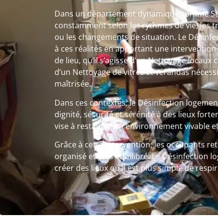
Dans un département dynamique comme Seys
constamment selon les rythmes de vie, les t
ou les changements de situation. Le Désinf
à ces réalités en apportant une interventio
de lieu, qu’il s’agisse d’un Nettoyage loca
d’un Nettoyage de vitres et vérandas nécess
maîtrisée.
Dans ces contextes, le Désinfection logeme
dignité, sécurité et sérénité à des lieux fo
vise à restaurer un environnement vivable et
Grâce à cette intervention, les occupants re
organisé et plus équilibré. Le Désinfection 
créer des lieux où il est plus simple de respi