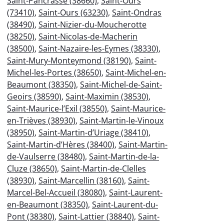
Saint-Pancrasse (38660)
,
Saint-Ours
(73410)
,
Saint-Ours (63230)
,
Saint-Ondras
(38490)
,
Saint-Nizier-du-Moucherotte
(38250)
,
Saint-Nicolas-de-Macherin
(38500)
,
Saint-Nazaire-les-Eymes (38330)
,
Saint-Mury-Monteymond (38190)
,
Saint-
Michel-les-Portes (38650)
,
Saint-Michel-en-
Beaumont (38350)
,
Saint-Michel-de-Saint-
Geoirs (38590)
,
Saint-Maximin (38530)
,
Saint-Maurice-l’Exil (38550)
,
Saint-Maurice-
en-Trièves (38930)
,
Saint-Martin-le-Vinoux
(38950)
,
Saint-Martin-d’Uriage (38410)
,
Saint-Martin-d’Hères (38400)
,
Saint-Martin-
de-Vaulserre (38480)
,
Saint-Martin-de-la-
Cluze (38650)
,
Saint-Martin-de-Clelles
(38930)
,
Saint-Marcellin (38160)
,
Saint-
Marcel-Bel-Accueil (38080)
,
Saint-Laurent-
en-Beaumont (38350)
,
Saint-Laurent-du-
Pont (38380)
,
Saint-Lattier (38840)
,
Saint-