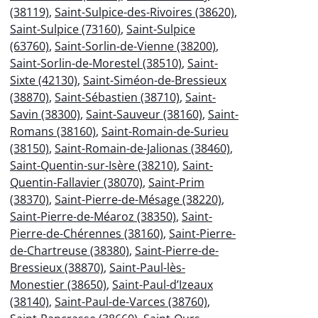
(38119)
,
Saint-Sulpice-des-Rivoires (38620)
,
Saint-Sulpice (73160)
,
Saint-Sulpice
(63760)
,
Saint-Sorlin-de-Vienne (38200)
,
Saint-Sorlin-de-Morestel (38510)
,
Saint-
Sixte (42130)
,
Saint-Siméon-de-Bressieux
(38870)
,
Saint-Sébastien (38710)
,
Saint-
Savin (38300)
,
Saint-Sauveur (38160)
,
Saint-
Romans (38160)
,
Saint-Romain-de-Surieu
(38150)
,
Saint-Romain-de-Jalionas (38460)
,
Saint-Quentin-sur-Isère (38210)
,
Saint-
Quentin-Fallavier (38070)
,
Saint-Prim
(38370)
,
Saint-Pierre-de-Mésage (38220)
,
Saint-Pierre-de-Méaroz (38350)
,
Saint-
Pierre-de-Chérennes (38160)
,
Saint-Pierre-
de-Chartreuse (38380)
,
Saint-Pierre-de-
Bressieux (38870)
,
Saint-Paul-lès-
Monestier (38650)
,
Saint-Paul-d’Izeaux
(38140)
,
Saint-Paul-de-Varces (38760)
,