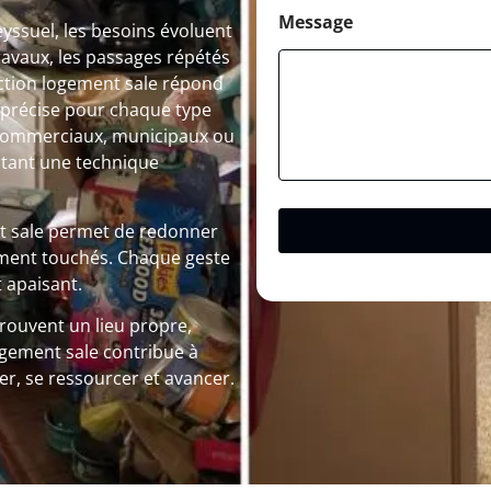
Message
suel, les besoins évoluent
ravaux, les passages répétés
ection logement sale répond
n précise pour chaque type
ux commerciaux, municipaux ou
itant une technique
nt sale permet de redonner
rtement touchés. Chaque geste
 apaisant.
trouvent un lieu propre,
logement sale contribue à
rer, se ressourcer et avancer.