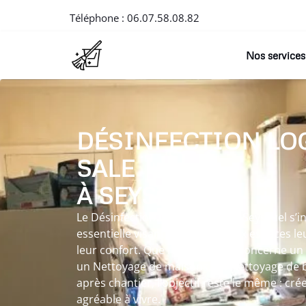
Téléphone :
06.07.58.08.82
Nos services
DÉSINFECTION LO
SALE
À SEYSSUEL
Le Désinfection logement sale à Seyssuel s’
essentielle visant à redonner aux espaces leu
leur confort. Que l’intervention concerne u
un Nettoyage de maisons, un Nettoyage de 
après chantier, l’objectif reste le même : cré
agréable à vivre.