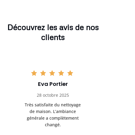
Découvrez les avis de nos
clients
Eva Portier
Arthu
28 octobre 2025
11 no
Très satisfaite du nettoyage
Le nettoya
de maison. L’ambiance
permis d
générale a complètement
cadre de t
changé.
m