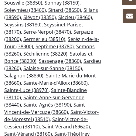
Sousville (38350)
,
Sonnay (38150)
,
Soleymieu (38460)
,
Sinard (38650)
,
Sillans
(38590)
,
Siévoz (38350)
,
Siccieu (38460)
,
Seyssins (38180)
,
Seyssinet-Pariset
(38170)
,
Serre-Nerpol (38470)
,
Serpaize
(38200)
,
Sermérieu (38510)
,
Sérézin-de-la-
Tour (38300)
,
Septème (38780)
,
Semons
(38260)
,
Séchilienne (38220)
,
Satolas-et-
Bonce (38290)
,
Sassenage (38360)
,
Sardieu
(38260)
,
Salaise-sur-Sanne (38150)
,
Salagnon (38890)
,
Sainte-Marie-du-Mont
(38660)
,
Sainte-Marie-d’Alloix (38660)
,
Sainte-Luce (38970)
,
Sainte-Blandine
(38110)
,
Sainte-Anne-sur-Gervonde
(38440)
,
Sainte-Agnès (38190)
,
Saint-
Vincent-de-Mercuze (38660)
,
Saint-Victor-
de-Morestel (38510)
,
Saint-Victor-de-
Cessieu (38110)
,
Saint-Vérand (69620)
,
Saint-Vérand (38160)
,
Saint-Théoffrey