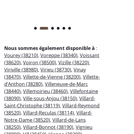
Nous sommes également disponible à
:
Vourey (38210)
,
Voreppe (38340)
,
Voissant
(38620)
,
Voiron (38500)
,
Vizille (38220)
,
Viriville (38980)
,
Virieu (38730)
,
Vinay
(38470)
,
Villette-de-Vienne (38200)
,
Villette-
d’Anthon (38280)
,
Villeneuve-de-Marc
(38440)
,
Villemoirieu (38460)
,
Villefontaine
(38090)
,
Ville-sous-Anjou (38150)
,
Villard-
Saint-Christophe (38119)
,
Villard-Reymond
(38520)
,
Villard-Reculas (38114)
,
Villard-
Notre-Dame (38520)
,
Villard-de-Lans
(38250)
,
Villard-Bonnot (38190)
,
Vignieu