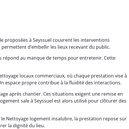
le proposées à Seyssuel couvrent les interventions
 permettent d’embellir les lieux recevant du public.
ns répond au manque de temps pour entretenir. Cette
Nettoyage locaux commerciaux, où chaque prestation vise à
ana Gresset
Noham Giraudet
n espace propre contribue à la fluidité des interactions.
 décembre 2025
16 octobre 2025
age après chantier. Ces situations exigent une remise en
age après chantier
Nettoyage d’appartement
ogement sale à Seyssuel est alors utilisé pour clôturer des
ssi. Tout a été remis
impeccable. Une vraie
tat rapidement et
sensation de fraîcheur en
 le Nettoyage logement insalubre, la prestation repose sur
proprement.
rentrant chez soi.
er la dignité du lieu.