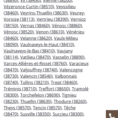
(38890)
,
Vif (38450)
,
Vienne (38200)
,
Vézeronce-Curtin (38510)
,
Veyssilieu
(38460)
,
Veyrins-Thuellin (38630)
,
Veurey-
Voroize (38113)
,
Vertrieu (38390)
,
Vernioz
(38150)
,
Vernas (38460)
,
Vénosc (38860)
,
Vénosc (38520)
,
Venon (38610)
,
Vénérieu
(38460)
,
Velanne (38620)
,
Vaulx-Milieu
(38090)
,
Vaulnaveys-le-Haut (38410)
,
Vaulnaveys-le-Bas (38410)
,
Vaujany
(38114)
,
Vatilieu (38470)
,
Vasselin (38890)
,
Varces-Allières-et-Risset (38760)
,
Varacieux
(38470)
,
Valjouffrey (38740)
,
Valencogne
(38730)
,
Valencin (38540)
,
Valbonnais
(38740)
,
Tullins (38210)
,
Trept (38460)
,
Tréminis (38710)
,
Treffort (38650)
,
Tramolé
(38300)
,
Torchefelon (38690)
,
Tignieu
(38230)
,
Thuellin (38630)
,
Thodure (38260)
,
Theys (38570)
,
Tencin (38570)
,
Têche
(38470)
,
Susville (38350)
,
Succieu (38300)
,