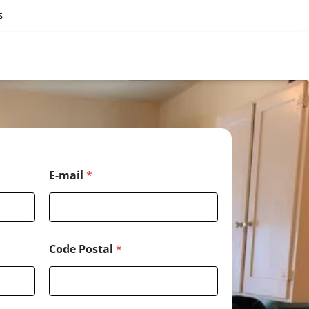
s
E-mail
*
Code Postal
*