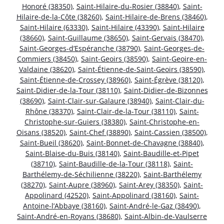
Honoré (38350)
,
Saint-Hilaire-du-Rosier (38840)
,
Saint-
Hilaire-de-la-Côte (38260)
,
Saint-Hilaire-de-Brens (38460)
,
Saint-Hilaire (63330)
,
Saint-Hilaire (43390)
,
Saint-Hilaire
(38660)
,
Saint-Guillaume (38650)
,
Saint-Gervais (38470)
,
Saint-Georges-d’Espéranche (38790)
,
Saint-Georges-de-
Commiers (38450)
,
Saint-Geoirs (38590)
,
Saint-Geoire-en-
Valdaine (38620)
,
Saint-Étienne-de-Saint-Geoirs (38590)
,
Saint-Étienne-de-Crossey (38960)
,
Saint-Égrève (38120)
,
Saint-Didier-de-la-Tour (38110)
,
Saint-Didier-de-Bizonnes
(38690)
,
Saint-Clair-sur-Galaure (38940)
,
Saint-Clair-du-
Rhône (38370)
,
Saint-Clair-de-la-Tour (38110)
,
Saint-
Christophe-sur-Guiers (38380)
,
Saint-Christophe-en-
Oisans (38520)
,
Saint-Chef (38890)
,
Saint-Cassien (38500)
,
Saint-Bueil (38620)
,
Saint-Bonnet-de-Chavagne (38840)
,
Saint-Blaise-du-Buis (38140)
,
Saint-Baudille-et-Pipet
(38710)
,
Saint-Baudille-de-la-Tour (38118)
,
Saint-
Barthélemy-de-Séchilienne (38220)
,
Saint-Barthélemy
(38270)
,
Saint-Aupre (38960)
,
Saint-Arey (38350)
,
Saint-
Appolinard (42520)
,
Saint-Appolinard (38160)
,
Saint-
Antoine-l’Abbaye (38160)
,
Saint-André-le-Gaz (38490)
,
Saint-André-en-Royans (38680)
,
Saint-Albin-de-Vaulserre