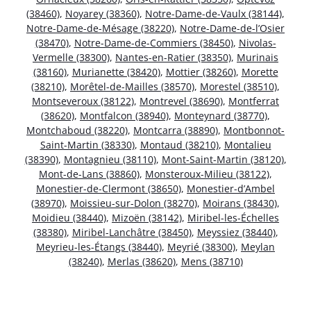
(38460)
,
Noyarey (38360)
,
Notre-Dame-de-Vaulx (38144)
,
Notre-Dame-de-Mésage (38220)
,
Notre-Dame-de-l’Osier
(38470)
,
Notre-Dame-de-Commiers (38450)
,
Nivolas-
Vermelle (38300)
,
Nantes-en-Ratier (38350)
,
Murinais
(38160)
,
Murianette (38420)
,
Mottier (38260)
,
Morette
(38210)
,
Morêtel-de-Mailles (38570)
,
Morestel (38510)
,
Montseveroux (38122)
,
Montrevel (38690)
,
Montferrat
(38620)
,
Montfalcon (38940)
,
Monteynard (38770)
,
Montchaboud (38220)
,
Montcarra (38890)
,
Montbonnot-
Saint-Martin (38330)
,
Montaud (38210)
,
Montalieu
(38390)
,
Montagnieu (38110)
,
Mont-Saint-Martin (38120)
,
Mont-de-Lans (38860)
,
Monsteroux-Milieu (38122)
,
Monestier-de-Clermont (38650)
,
Monestier-d’Ambel
(38970)
,
Moissieu-sur-Dolon (38270)
,
Moirans (38430)
,
Moidieu (38440)
,
Mizoën (38142)
,
Miribel-les-Échelles
(38380)
,
Miribel-Lanchâtre (38450)
,
Meyssiez (38440)
,
Meyrieu-les-Étangs (38440)
,
Meyrié (38300)
,
Meylan
(38240)
,
Merlas (38620)
,
Mens (38710)