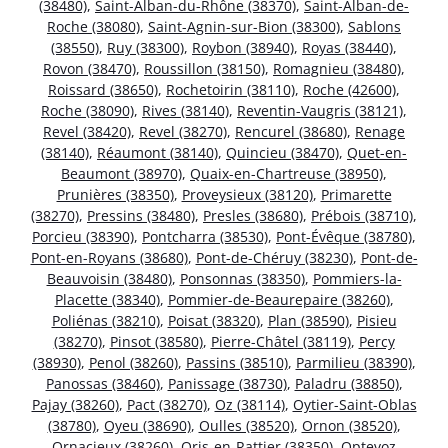
(38480)
,
Saint-Alban-du-Rhône (38370)
,
Saint-Alban-de-
Roche (38080)
,
Saint-Agnin-sur-Bion (38300)
,
Sablons
(38550)
,
Ruy (38300)
,
Roybon (38940)
,
Royas (38440)
,
Rovon (38470)
,
Roussillon (38150)
,
Romagnieu (38480)
,
Roissard (38650)
,
Rochetoirin (38110)
,
Roche (42600)
,
Roche (38090)
,
Rives (38140)
,
Reventin-Vaugris (38121)
,
Revel (38420)
,
Revel (38270)
,
Rencurel (38680)
,
Renage
(38140)
,
Réaumont (38140)
,
Quincieu (38470)
,
Quet-en-
Beaumont (38970)
,
Quaix-en-Chartreuse (38950)
,
Prunières (38350)
,
Proveysieux (38120)
,
Primarette
(38270)
,
Pressins (38480)
,
Presles (38680)
,
Prébois (38710)
,
Porcieu (38390)
,
Pontcharra (38530)
,
Pont-Évêque (38780)
,
Pont-en-Royans (38680)
,
Pont-de-Chéruy (38230)
,
Pont-de-
Beauvoisin (38480)
,
Ponsonnas (38350)
,
Pommiers-la-
Placette (38340)
,
Pommier-de-Beaurepaire (38260)
,
Poliénas (38210)
,
Poisat (38320)
,
Plan (38590)
,
Pisieu
(38270)
,
Pinsot (38580)
,
Pierre-Châtel (38119)
,
Percy
(38930)
,
Penol (38260)
,
Passins (38510)
,
Parmilieu (38390)
,
Panossas (38460)
,
Panissage (38730)
,
Paladru (38850)
,
Pajay (38260)
,
Pact (38270)
,
Oz (38114)
,
Oytier-Saint-Oblas
(38780)
,
Oyeu (38690)
,
Oulles (38520)
,
Ornon (38520)
,
Ornacieux (38260)
,
Oris-en-Rattier (38350)
,
Optevoz