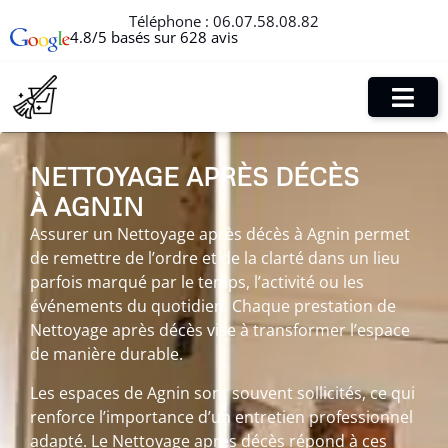
Téléphone :
06.07.58.08.82
4.8/5 basés sur 628 avis
NETTOYAGE APRÈS DÉCÈS
À AGNIN
Assurer un Nettoyage après décès à Agnin permet
de remettre de l’ordre et de la clarté dans un lieu
parfois marqué par le temps, l’activité ou les
événements du quotidien. Chaque prestation de
Nettoyage après décès vise à transformer l’espace
de manière durable.
Les espaces de Agnin sont souvent sollicités, ce qui
renforce l’importance d’un entretien professionnel
adapté. Le Nettoyage après décès répond à ces