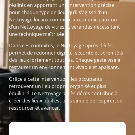
réalités en apportant une intervention précise
pour chaque type de lieu, qu’il s’agisse d’un
Nettoyage locaux commerciaux, municipaux ou
d’un Nettoyage de vitres et vérandas nécessitant
une technique maîtrisée.
Dans ces contextes, le Nettoyage après décès
permet de redonner dignité, sécurité et sérénité à
des lieux fortement touchés. Chaque geste vise à
restaurer un environnement vivable et apaisant.
Grâce à cette intervention, les occupants
retrouvent un lieu propre, organisé et plus
équilibré. Le Nettoyage après décès contribue à
créer des lieux où il est plus simple de respirer, se
ressourcer et avancer.