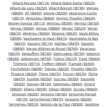
Villard-Reculas (38114)
,
Villard-Notre-Dame (38520)
,
Villard-de-Lans (38250)
,
Villard-Bonnot (38190)
,
Vignieu
(38890)
,
Vif (38450)
,
Vienne (38200)
,
Vézeronce-Curtin
(38510)
,
Veyssilieu (38460)
,
Veyrins-Thuellin (38630)
,
Veurey-Voroize (38113)
,
Vertrieu (38390)
,
Vernioz (38150)
,
Vernas (38460)
,
Vénosc (38860)
,
Vénosc (38520)
,
Venon
(38610)
,
Vénérieu (38460)
,
Velanne (38620)
,
Vaulx-Milieu
(38090)
,
Vaulnaveys-le-Haut (38410)
,
Vaulnaveys-le-Bas
(38410)
,
Vaujany (38114)
,
Vatilieu (38470)
,
Vasselin
(38890)
,
Varces-Allières-et-Risset (38760)
,
Varacieux
(38470)
,
Valjouffrey (38740)
,
Valencogne (38730)
,
Valencin
(38540)
,
Valbonnais (38740)
,
Tullins (38210)
,
Trept (38460)
,
Tréminis (38710)
,
Treffort (38650)
,
Tramolé (38300)
,
Torchefelon (38690)
,
Tignieu (38230)
,
Thuellin (38630)
,
Thodure (38260)
,
Theys (38570)
,
Tencin (38570)
,
Têche
(38470)
,
Susville (38350)
,
Succieu (38300)
,
Sousville
(38350)
,
Sonnay (38150)
,
Soleymieu (38460)
,
Sinard
(38650)
,
Sillans (38590)
,
Siévoz (38350)
,
Siccieu (38460)
,
Seyssuel (38200)
,
Seyssins (38180)
,
Seyssinet-Pariset
(38170)
,
Serre-Nerpol (38470)
,
Serpaize (38200)
,
Sermérieu (38510)
,
Sérézin-de-la-Tour (38300)
,
Septème