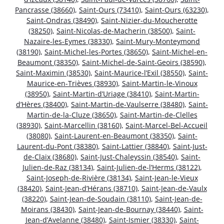
Pancrasse (38660)
,
Saint-Ours (73410)
,
Saint-Ours (63230)
,
Saint-Ondras (38490)
,
Saint-Nizier-du-Moucherotte
(38250)
,
Saint-Nicolas-de-Macherin (38500)
,
Saint-
Nazaire-les-Eymes (38330)
,
Saint-Mury-Monteymond
(38190)
,
Saint-Michel-les-Portes (38650)
,
Saint-Michel-en-
Beaumont (38350)
,
Saint-Michel-de-Saint-Geoirs (38590)
,
Saint-Maximin (38530)
,
Saint-Maurice-l’Exil (38550)
,
Saint-
Maurice-en-Trièves (38930)
,
Saint-Martin-le-Vinoux
(38950)
,
Saint-Martin-d’Uriage (38410)
,
Saint-Martin-
d’Hères (38400)
,
Saint-Martin-de-Vaulserre (38480)
,
Saint-
Martin-de-la-Cluze (38650)
,
Saint-Martin-de-Clelles
(38930)
,
Saint-Marcellin (38160)
,
Saint-Marcel-Bel-Accueil
(38080)
,
Saint-Laurent-en-Beaumont (38350)
,
Saint-
Laurent-du-Pont (38380)
,
Saint-Lattier (38840)
,
Saint-Just-
de-Claix (38680)
,
Saint-Just-Chaleyssin (38540)
,
Saint-
Julien-de-Raz (38134)
,
Saint-Julien-de-l’Herms (38122)
,
Saint-Joseph-de-Rivière (38134)
,
Saint-Jean-le-Vieux
(38420)
,
Saint-Jean-d’Hérans (38710)
,
Saint-Jean-de-Vaulx
(38220)
,
Saint-Jean-de-Soudain (38110)
,
Saint-Jean-de-
Moirans (38430)
,
Saint-Jean-de-Bournay (38440)
,
Saint-
Jean-d’Avelanne (38480)
,
Saint-Ismier (38330)
,
Saint-