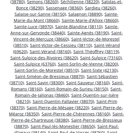
(38780)
,
Semons (38260)
,
Séchilienne (38220)
,
Satolas-et-
Bonce (38290)
,
Sassenage (38360)
,
Sardieu (38260)
,
Salaise-sur-Sanne (38150)
,
Salagnon (38890)
,
Sainte-
Marie-du-Mont (38660)
,
Sainte-Marie-d’Alloix (38660)
,
Sainte-Luce (38970)
,
Sainte-Blandine (38110)
,
Sainte-
Anne-sur-Gervonde (38440)
,
Sainte-Agnès (38190)
,
Saint-
Vincent-de-Mercuze (38660)
,
Saint-Victor-de-Morestel
(38510)
,
Saint-Victor-de-Cessieu (38110)
,
Saint-Vérand
(69620)
,
Saint-Vérand (38160)
,
Saint-Théoffrey (38119)
,
Saint-Sulpice-des-Rivoires (38620)
,
Saint-Sulpice (73160)
,
Saint-Sulpice (63760)
,
Saint-Sorlin-de-Vienne (38200)
,
Saint-Sorlin-de-Morestel (38510)
,
Saint-Sixte (42130)
,
Saint-Siméon-de-Bressieux (38870)
,
Saint-Sébastien
(38710)
,
Saint-Savin (38300)
,
Saint-Sauveur (38160)
,
Saint-
Romans (38160)
,
Saint-Romain-de-Surieu (38150)
,
Saint-
Romain-de-Jalionas (38460)
,
Saint-Quentin-sur-Isère
(38210)
,
Saint-Quentin-Fallavier (38070)
,
Saint-Prim
(38370)
,
Saint-Pierre-de-Mésage (38220)
,
Saint-Pierre-de-
Méaroz (38350)
,
Saint-Pierre-de-Chérennes (38160)
,
Saint-
Pierre-de-Chartreuse (38380)
,
Saint-Pierre-de-Bressieux
(38870)
,
Saint-Paul-lès-Monestier (38650)
,
Saint-Paul-
d’Izeaux (38140)
,
Saint-Paul-de-Varces (38760)
,
Saint-