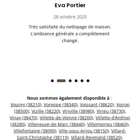
Eva Portier
28 octobre 2025
ble.
Très satisfaite du nettoyage de maison.
Le 
 en
L’ambiance générale a complètement
ret
changé.
Nous sommes également disponible à
:
Vourey (38210)
,
Voreppe (38340)
,
Voissant (38620)
,
Voiron
(38500)
,
Vizille (38220)
,
Viriville (38980)
,
Virieu (38730)
,
Vinay (38470)
,
Villette-de-Vienne (38200)
,
Villette-d’Anthon
(38280)
,
Villeneuve-de-Marc (38440)
,
Villemoirieu (38460)
,
Villefontaine (38090)
,
Ville-sous-Anjou (38150)
,
Villard-
Saint-Christophe (38119)
,
Villard-Reymond (38520)
,