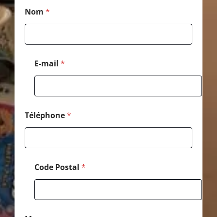
M
Nom
*
e
s
s
a
g
e
E-mail
*
*
C
o
d
e
Téléphone
*
Code Postal
*