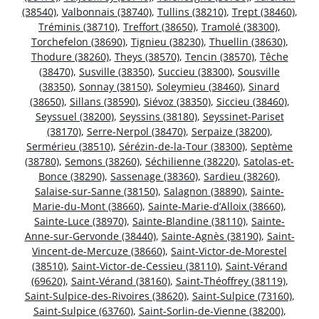
(38540)
,
Valbonnais (38740)
,
Tullins (38210)
,
Trept (38460)
,
Tréminis (38710)
,
Treffort (38650)
,
Tramolé (38300)
,
Torchefelon (38690)
,
Tignieu (38230)
,
Thuellin (38630)
,
Thodure (38260)
,
Theys (38570)
,
Tencin (38570)
,
Têche
(38470)
,
Susville (38350)
,
Succieu (38300)
,
Sousville
(38350)
,
Sonnay (38150)
,
Soleymieu (38460)
,
Sinard
(38650)
,
Sillans (38590)
,
Siévoz (38350)
,
Siccieu (38460)
,
Seyssuel (38200)
,
Seyssins (38180)
,
Seyssinet-Pariset
(38170)
,
Serre-Nerpol (38470)
,
Serpaize (38200)
,
Sermérieu (38510)
,
Sérézin-de-la-Tour (38300)
,
Septème
(38780)
,
Semons (38260)
,
Séchilienne (38220)
,
Satolas-et-
Bonce (38290)
,
Sassenage (38360)
,
Sardieu (38260)
,
Salaise-sur-Sanne (38150)
,
Salagnon (38890)
,
Sainte-
Marie-du-Mont (38660)
,
Sainte-Marie-d’Alloix (38660)
,
Sainte-Luce (38970)
,
Sainte-Blandine (38110)
,
Sainte-
Anne-sur-Gervonde (38440)
,
Sainte-Agnès (38190)
,
Saint-
Vincent-de-Mercuze (38660)
,
Saint-Victor-de-Morestel
(38510)
,
Saint-Victor-de-Cessieu (38110)
,
Saint-Vérand
(69620)
,
Saint-Vérand (38160)
,
Saint-Théoffrey (38119)
,
Saint-Sulpice-des-Rivoires (38620)
,
Saint-Sulpice (73160)
,
Saint-Sulpice (63760)
,
Saint-Sorlin-de-Vienne (38200)
,