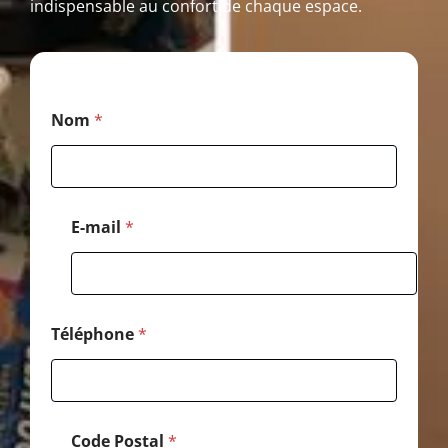
indispensable au confort de chaque espace.
M
Nom
*
e
s
s
a
g
e
E-mail
*
*
*
Téléphone
*
Code Postal
*