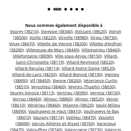
Nous sommes également disponible à
:
Vourey (38210)
,
Voreppe (38340)
,
Voissant (38620)
,
Voiron
(38500)
,
Vizille (38220)
,
Viriville (38980)
,
Virieu (38730)
,
Vinay (38470)
,
Villette-de-Vienne (38200)
,
Villette-d’Anthon
(38280)
,
Villeneuve-de-Marc (38440)
,
Villemoirieu (38460)
,
Villefontaine (38090)
,
Ville-sous-Anjou (38150)
,
Villard-
Saint-Christophe (38119)
,
Villard-Reymond (38520)
,
Villard-Reculas (38114)
,
Villard-Notre-Dame (38520)
,
Villard-de-Lans (38250)
,
Villard-Bonnot (38190)
,
Vignieu
(38890)
,
Vif (38450)
,
Vienne (38200)
,
Vézeronce-Curtin
(38510)
,
Veyssilieu (38460)
,
Veyrins-Thuellin (38630)
,
Veurey-Voroize (38113)
,
Vertrieu (38390)
,
Vernioz (38150)
,
Vernas (38460)
,
Vénosc (38860)
,
Vénosc (38520)
,
Venon
(38610)
,
Vénérieu (38460)
,
Velanne (38620)
,
Vaulx-Milieu
(38090)
,
Vaulnaveys-le-Haut (38410)
,
Vaulnaveys-le-Bas
(38410)
,
Vaujany (38114)
,
Vatilieu (38470)
,
Vasselin
(38890)
,
Varces-Allières-et-Risset (38760)
,
Varacieux
(38470)
,
Valjouffrey (38740)
,
Valencogne (38730)
,
Valencin