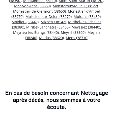
(38390)
,
Montagnieu (38110)
,
Mont-Saint-Martin (38120)
,
Mont-de-Lans (38860)
,
Monsteroux-Milieu (38122)
,
Monestier-de-Clermont (38650)
,
Monestier-d’Ambel
(38970)
,
Moissieu-sur-Dolon (38270)
,
Moirans (38430)
,
Moidieu (38440)
,
Mizoën (38142)
,
Miribel-les-Échelles
(38380)
,
Miribel-Lanchâtre (38450)
,
Meyssiez (38440)
,
Meyrieu-les-Étangs (38440)
,
Meyrié (38300)
,
Meylan
(38240)
,
Merlas (38620)
,
Mens (38710)
En cas de besoin concernant Nettoyage
après décès, nous sommes à votre
écoute.