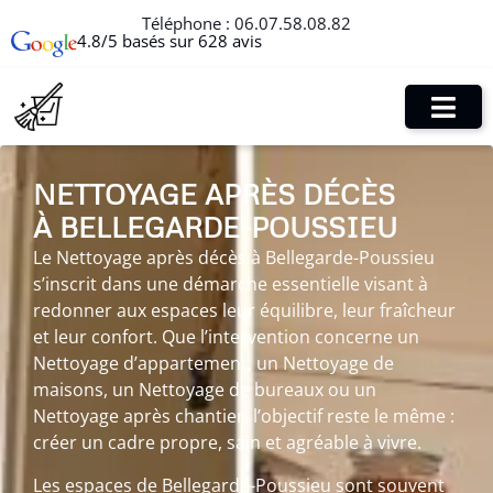
Téléphone :
06.07.58.08.82
4.8/5 basés sur 628 avis
NETTOYAGE APRÈS DÉCÈS
À BELLEGARDE-POUSSIEU
Le Nettoyage après décès à Bellegarde-Poussieu
s’inscrit dans une démarche essentielle visant à
redonner aux espaces leur équilibre, leur fraîcheur
et leur confort. Que l’intervention concerne un
Nettoyage d’appartement, un Nettoyage de
maisons, un Nettoyage de bureaux ou un
Nettoyage après chantier, l’objectif reste le même :
créer un cadre propre, sain et agréable à vivre.
Les espaces de Bellegarde-Poussieu sont souvent