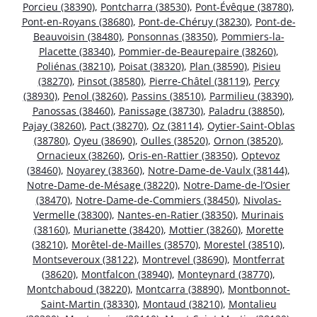
Porcieu (38390)
,
Pontcharra (38530)
,
Pont-Évêque (38780)
,
Pont-en-Royans (38680)
,
Pont-de-Chéruy (38230)
,
Pont-de-
Beauvoisin (38480)
,
Ponsonnas (38350)
,
Pommiers-la-
Placette (38340)
,
Pommier-de-Beaurepaire (38260)
,
Poliénas (38210)
,
Poisat (38320)
,
Plan (38590)
,
Pisieu
(38270)
,
Pinsot (38580)
,
Pierre-Châtel (38119)
,
Percy
(38930)
,
Penol (38260)
,
Passins (38510)
,
Parmilieu (38390)
,
Panossas (38460)
,
Panissage (38730)
,
Paladru (38850)
,
Pajay (38260)
,
Pact (38270)
,
Oz (38114)
,
Oytier-Saint-Oblas
(38780)
,
Oyeu (38690)
,
Oulles (38520)
,
Ornon (38520)
,
Ornacieux (38260)
,
Oris-en-Rattier (38350)
,
Optevoz
(38460)
,
Noyarey (38360)
,
Notre-Dame-de-Vaulx (38144)
,
Notre-Dame-de-Mésage (38220)
,
Notre-Dame-de-l’Osier
(38470)
,
Notre-Dame-de-Commiers (38450)
,
Nivolas-
Vermelle (38300)
,
Nantes-en-Ratier (38350)
,
Murinais
(38160)
,
Murianette (38420)
,
Mottier (38260)
,
Morette
(38210)
,
Morêtel-de-Mailles (38570)
,
Morestel (38510)
,
Montseveroux (38122)
,
Montrevel (38690)
,
Montferrat
(38620)
,
Montfalcon (38940)
,
Monteynard (38770)
,
Montchaboud (38220)
,
Montcarra (38890)
,
Montbonnot-
Saint-Martin (38330)
,
Montaud (38210)
,
Montalieu