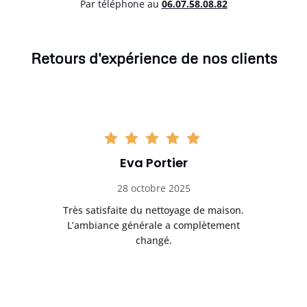
Par téléphone au
06.07.58.08.82
Retours d'expérience de nos clients
Eva Portier
28 octobre 2025
ble.
Très satisfaite du nettoyage de maison.
Le 
 en
L’ambiance générale a complètement
ret
changé.