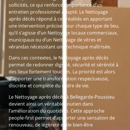
sollicités, ce qui renforce l’importance d’un
entretien professionnel adapté. Le Nettoyage
après décès répond à ces réalités en apportant
une intervention précise pour chaque type de lieu,
qu’il s’agisse d’un Nettoyage locaux commerciaux,
municipaux ou d’un Nettoyage de vitres et
vérandas nécessitant une technique maîtrisée.
Dans ces contextes, le Nettoyage après décès
permet de redonner dignité, sécurité et sérénité à
des lieux fortement touchés. La priorité est alors
d’apporter une transformation respectueuse,
discrète et complète du cadre de vie.
Le Nettoyage après décès à Bellegarde-Poussieu
devient ainsi un véritable soutien dans
l’amélioration du quotidien. Cette approche
people-first permet d’apporter une sensation de
renouveau, de légèreté et de bien-être