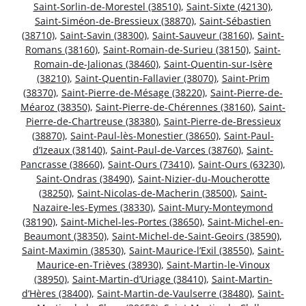
Saint-Sorlin-de-Morestel (38510)
,
Saint-Sixte (42130)
,
Saint-Siméon-de-Bressieux (38870)
,
Saint-Sébastien
(38710)
,
Saint-Savin (38300)
,
Saint-Sauveur (38160)
,
Saint-
Romans (38160)
,
Saint-Romain-de-Surieu (38150)
,
Saint-
Romain-de-Jalionas (38460)
,
Saint-Quentin-sur-Isère
(38210)
,
Saint-Quentin-Fallavier (38070)
,
Saint-Prim
(38370)
,
Saint-Pierre-de-Mésage (38220)
,
Saint-Pierre-de-
Méaroz (38350)
,
Saint-Pierre-de-Chérennes (38160)
,
Saint-
Pierre-de-Chartreuse (38380)
,
Saint-Pierre-de-Bressieux
(38870)
,
Saint-Paul-lès-Monestier (38650)
,
Saint-Paul-
d’Izeaux (38140)
,
Saint-Paul-de-Varces (38760)
,
Saint-
Pancrasse (38660)
,
Saint-Ours (73410)
,
Saint-Ours (63230)
,
Saint-Ondras (38490)
,
Saint-Nizier-du-Moucherotte
(38250)
,
Saint-Nicolas-de-Macherin (38500)
,
Saint-
Nazaire-les-Eymes (38330)
,
Saint-Mury-Monteymond
(38190)
,
Saint-Michel-les-Portes (38650)
,
Saint-Michel-en-
Beaumont (38350)
,
Saint-Michel-de-Saint-Geoirs (38590)
,
Saint-Maximin (38530)
,
Saint-Maurice-l’Exil (38550)
,
Saint-
Maurice-en-Trièves (38930)
,
Saint-Martin-le-Vinoux
(38950)
,
Saint-Martin-d’Uriage (38410)
,
Saint-Martin-
d’Hères (38400)
,
Saint-Martin-de-Vaulserre (38480)
,
Saint-