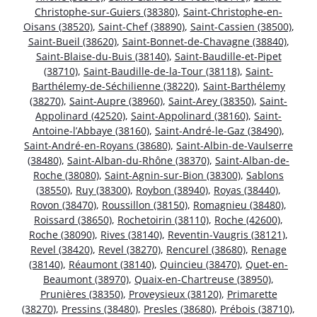
Christophe-sur-Guiers (38380)
,
Saint-Christophe-en-
Oisans (38520)
,
Saint-Chef (38890)
,
Saint-Cassien (38500)
,
Saint-Bueil (38620)
,
Saint-Bonnet-de-Chavagne (38840)
,
Saint-Blaise-du-Buis (38140)
,
Saint-Baudille-et-Pipet
(38710)
,
Saint-Baudille-de-la-Tour (38118)
,
Saint-
Barthélemy-de-Séchilienne (38220)
,
Saint-Barthélemy
(38270)
,
Saint-Aupre (38960)
,
Saint-Arey (38350)
,
Saint-
Appolinard (42520)
,
Saint-Appolinard (38160)
,
Saint-
Antoine-l’Abbaye (38160)
,
Saint-André-le-Gaz (38490)
,
Saint-André-en-Royans (38680)
,
Saint-Albin-de-Vaulserre
(38480)
,
Saint-Alban-du-Rhône (38370)
,
Saint-Alban-de-
Roche (38080)
,
Saint-Agnin-sur-Bion (38300)
,
Sablons
(38550)
,
Ruy (38300)
,
Roybon (38940)
,
Royas (38440)
,
Rovon (38470)
,
Roussillon (38150)
,
Romagnieu (38480)
,
Roissard (38650)
,
Rochetoirin (38110)
,
Roche (42600)
,
Roche (38090)
,
Rives (38140)
,
Reventin-Vaugris (38121)
,
Revel (38420)
,
Revel (38270)
,
Rencurel (38680)
,
Renage
(38140)
,
Réaumont (38140)
,
Quincieu (38470)
,
Quet-en-
Beaumont (38970)
,
Quaix-en-Chartreuse (38950)
,
Prunières (38350)
,
Proveysieux (38120)
,
Primarette
(38270)
,
Pressins (38480)
,
Presles (38680)
,
Prébois (38710)
,