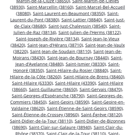
Martin-de-la-Cluze (38650)
,
Saint-Martin-de-Clelles
(38930)
,
Saint-Marcellin (38160)
,
Saint-Marcel-Bel-Accueil
(38080)
,
Saint-Laurent-en-Beaumont (38350)
,
Saint-
Laurent-du-Pont (38380)
,
Saint-Lattier (38840)
,
Saint-Just-
de-Claix (38680)
,
Saint-Just-Chaleyssin (38540)
,
Saint-
Julien-de-Raz (38134)
,
Saint-Julien-de-l’Herms (38122)
,
Saint-Joseph-de-Rivière (38134)
,
Saint-Jean-le-Vieux
(38420)
,
Saint-Jean-d’Hérans (38710)
,
Saint-Jean-de-Vaulx
(38220)
,
Saint-Jean-de-Soudain (38110)
,
Saint-Jean-de-
Moirans (38430)
,
Saint-Jean-de-Bournay (38440)
,
Saint-
Jean-d’Avelanne (38480)
,
Saint-Ismier (38330)
,
Saint-
Honoré (38350)
,
Saint-Hilaire-du-Rosier (38840)
,
Saint-
Hilaire-de-la-Côte (38260)
,
Saint-Hilaire-de-Brens (38460)
,
Saint-Hilaire (63330)
,
Saint-Hilaire (43390)
,
Saint-Hilaire
(38660)
,
Saint-Guillaume (38650)
,
Saint-Gervais (38470)
,
Saint-Georges-d’Espéranche (38790)
,
Saint-Georges-de-
Commiers (38450)
,
Saint-Geoirs (38590)
,
Saint-Geoire-en-
Valdaine (38620)
,
Saint-Étienne-de-Saint-Geoirs (38590)
,
Saint-Étienne-de-Crossey (38960)
,
Saint-Égrève (38120)
,
Saint-Didier-de-la-Tour (38110)
,
Saint-Didier-de-Bizonnes
(38690)
,
Saint-Clair-sur-Galaure (38940)
,
Saint-Clair-du-
Rhône (38370)
,
Saint-Clair-de-la-Tour (38110)
,
Saint-