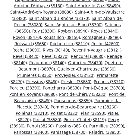
Antoine-l’Abbaye (38160)
,
Saint-André-le-Gaz (38490)
,
Saint-André-en-Royans (38680)
,
Saint-Albin-de-Vaulserre
(38480)
,
Saint-Alban-du-Rhône (38370)
,
Saint-Alban-de-
Roche (38080)
,
Saint-Agnin-sur-Bion (38300)
,
Sablons
(38550)
,
Ruy (38300)
,
Roybon (38940)
,
Royas (38440)
,
Rovon (38470)
,
Roussillon (38150)
,
Romagnieu (38480)
,
Roissard (38650)
,
Rochetoirin (38110)
,
Roche (42600)
,
Roche (38090)
,
Rives (38140)
,
Reventin-Vaugris (38121)
,
Revel (38420)
,
Revel (38270)
,
Rencurel (38680)
,
Renage
(38140)
,
Réaumont (38140)
,
Quincieu (38470)
,
Quet-en-
Beaumont (38970)
,
Quaix-en-Chartreuse (38950)
,
Prunières (38350)
,
Proveysieux (38120)
,
Primarette
(38270)
,
Pressins (38480)
,
Presles (38680)
,
Prébois (38710)
,
Porcieu (38390)
,
Pontcharra (38530)
,
Pont-Évêque (38780)
,
Pont-en-Royans (38680)
,
Pont-de-Chéruy (38230)
,
Pont-de-
Beauvoisin (38480)
,
Ponsonnas (38350)
,
Pommiers-la-
Placette (38340)
,
Pommier-de-Beaurepaire (38260)
,
Poliénas (38210)
,
Poisat (38320)
,
Plan (38590)
,
Pisieu
(38270)
,
Pinsot (38580)
,
Pierre-Châtel (38119)
,
Percy
(38930)
,
Penol (38260)
,
Passins (38510)
,
Parmilieu (38390)
,
Panossas (38460)
,
Panissage (38730)
,
Paladru (38850)
,