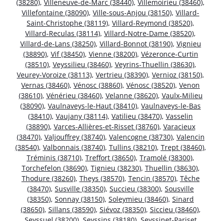
(38280)
,
Villeneuve-de-Marc (38440)
,
Villemoirieu (38460)
,
Villefontaine (38090)
,
Ville-sous-Anjou (38150)
,
Villard-
Saint-Christophe (38119)
,
Villard-Reymond (38520)
,
Villard-Reculas (38114)
,
Villard-Notre-Dame (38520)
,
Villard-de-Lans (38250)
,
Villard-Bonnot (38190)
,
Vignieu
(38890)
,
Vif (38450)
,
Vienne (38200)
,
Vézeronce-Curtin
(38510)
,
Veyssilieu (38460)
,
Veyrins-Thuellin (38630)
,
Veurey-Voroize (38113)
,
Vertrieu (38390)
,
Vernioz (38150)
,
Vernas (38460)
,
Vénosc (38860)
,
Vénosc (38520)
,
Venon
(38610)
,
Vénérieu (38460)
,
Velanne (38620)
,
Vaulx-Milieu
(38090)
,
Vaulnaveys-le-Haut (38410)
,
Vaulnaveys-le-Bas
(38410)
,
Vaujany (38114)
,
Vatilieu (38470)
,
Vasselin
(38890)
,
Varces-Allières-et-Risset (38760)
,
Varacieux
(38470)
,
Valjouffrey (38740)
,
Valencogne (38730)
,
Valencin
(38540)
,
Valbonnais (38740)
,
Tullins (38210)
,
Trept (38460)
,
Tréminis (38710)
,
Treffort (38650)
,
Tramolé (38300)
,
Torchefelon (38690)
,
Tignieu (38230)
,
Thuellin (38630)
,
Thodure (38260)
,
Theys (38570)
,
Tencin (38570)
,
Têche
(38470)
,
Susville (38350)
,
Succieu (38300)
,
Sousville
(38350)
,
Sonnay (38150)
,
Soleymieu (38460)
,
Sinard
(38650)
,
Sillans (38590)
,
Siévoz (38350)
,
Siccieu (38460)
,
Seyssuel (38200)
,
Seyssins (38180)
,
Seyssinet-Pariset