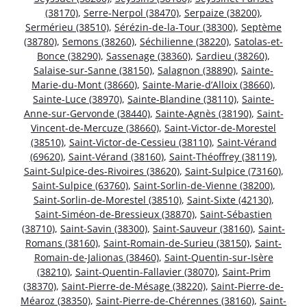
(38170)
,
Serre-Nerpol (38470)
,
Serpaize (38200)
,
Sermérieu (38510)
,
Sérézin-de-la-Tour (38300)
,
Septème
(38780)
,
Semons (38260)
,
Séchilienne (38220)
,
Satolas-et-
Bonce (38290)
,
Sassenage (38360)
,
Sardieu (38260)
,
Salaise-sur-Sanne (38150)
,
Salagnon (38890)
,
Sainte-
Marie-du-Mont (38660)
,
Sainte-Marie-d’Alloix (38660)
,
Sainte-Luce (38970)
,
Sainte-Blandine (38110)
,
Sainte-
Anne-sur-Gervonde (38440)
,
Sainte-Agnès (38190)
,
Saint-
Vincent-de-Mercuze (38660)
,
Saint-Victor-de-Morestel
(38510)
,
Saint-Victor-de-Cessieu (38110)
,
Saint-Vérand
(69620)
,
Saint-Vérand (38160)
,
Saint-Théoffrey (38119)
,
Saint-Sulpice-des-Rivoires (38620)
,
Saint-Sulpice (73160)
,
Saint-Sulpice (63760)
,
Saint-Sorlin-de-Vienne (38200)
,
Saint-Sorlin-de-Morestel (38510)
,
Saint-Sixte (42130)
,
Saint-Siméon-de-Bressieux (38870)
,
Saint-Sébastien
(38710)
,
Saint-Savin (38300)
,
Saint-Sauveur (38160)
,
Saint-
Romans (38160)
,
Saint-Romain-de-Surieu (38150)
,
Saint-
Romain-de-Jalionas (38460)
,
Saint-Quentin-sur-Isère
(38210)
,
Saint-Quentin-Fallavier (38070)
,
Saint-Prim
(38370)
,
Saint-Pierre-de-Mésage (38220)
,
Saint-Pierre-de-
Méaroz (38350)
,
Saint-Pierre-de-Chérennes (38160)
,
Saint-