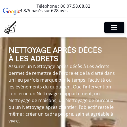
Téléphone :
06.07.58.08.82
4.8/5 basés sur 628 avis
NETTOYAGE APRÈS DÉCÈS
À LES ADRETS
Assurer un Nettoyage après décès à Les Adrets
permet de remettre de l’ordre et de la clarté dans
un lieu parfois marqué par le temps, l’activité ou
les événements du quotidien. Que l’intervention
concerne un Nettoyage d’appartement, un
Nettoyage de maisons, un Nettoyage de bureaux
ou un Nettoyage après chantier, l’objectif reste le
même : créer un cadre propre, sain et agréable à
vivre.