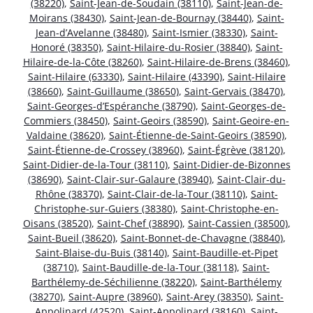
(38220)
,
Saint-Jean-de-Soudain (38110)
,
Saint-Jean-de-
Moirans (38430)
,
Saint-Jean-de-Bournay (38440)
,
Saint-
Jean-d’Avelanne (38480)
,
Saint-Ismier (38330)
,
Saint-
Honoré (38350)
,
Saint-Hilaire-du-Rosier (38840)
,
Saint-
Hilaire-de-la-Côte (38260)
,
Saint-Hilaire-de-Brens (38460)
,
Saint-Hilaire (63330)
,
Saint-Hilaire (43390)
,
Saint-Hilaire
(38660)
,
Saint-Guillaume (38650)
,
Saint-Gervais (38470)
,
Saint-Georges-d’Espéranche (38790)
,
Saint-Georges-de-
Commiers (38450)
,
Saint-Geoirs (38590)
,
Saint-Geoire-en-
Valdaine (38620)
,
Saint-Étienne-de-Saint-Geoirs (38590)
,
Saint-Étienne-de-Crossey (38960)
,
Saint-Égrève (38120)
,
Saint-Didier-de-la-Tour (38110)
,
Saint-Didier-de-Bizonnes
(38690)
,
Saint-Clair-sur-Galaure (38940)
,
Saint-Clair-du-
Rhône (38370)
,
Saint-Clair-de-la-Tour (38110)
,
Saint-
Christophe-sur-Guiers (38380)
,
Saint-Christophe-en-
Oisans (38520)
,
Saint-Chef (38890)
,
Saint-Cassien (38500)
,
Saint-Bueil (38620)
,
Saint-Bonnet-de-Chavagne (38840)
,
Saint-Blaise-du-Buis (38140)
,
Saint-Baudille-et-Pipet
(38710)
,
Saint-Baudille-de-la-Tour (38118)
,
Saint-
Barthélemy-de-Séchilienne (38220)
,
Saint-Barthélemy
(38270)
,
Saint-Aupre (38960)
,
Saint-Arey (38350)
,
Saint-
Appolinard (42520)
,
Saint-Appolinard (38160)
,
Saint-