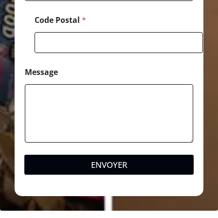
N
o
Code Postal
*
m
Message
ENVOYER