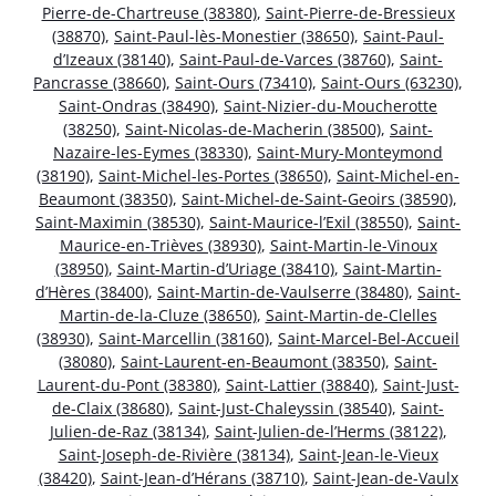
Pierre-de-Chartreuse (38380)
,
Saint-Pierre-de-Bressieux
(38870)
,
Saint-Paul-lès-Monestier (38650)
,
Saint-Paul-
d’Izeaux (38140)
,
Saint-Paul-de-Varces (38760)
,
Saint-
Pancrasse (38660)
,
Saint-Ours (73410)
,
Saint-Ours (63230)
,
Saint-Ondras (38490)
,
Saint-Nizier-du-Moucherotte
(38250)
,
Saint-Nicolas-de-Macherin (38500)
,
Saint-
Nazaire-les-Eymes (38330)
,
Saint-Mury-Monteymond
(38190)
,
Saint-Michel-les-Portes (38650)
,
Saint-Michel-en-
Beaumont (38350)
,
Saint-Michel-de-Saint-Geoirs (38590)
,
Saint-Maximin (38530)
,
Saint-Maurice-l’Exil (38550)
,
Saint-
Maurice-en-Trièves (38930)
,
Saint-Martin-le-Vinoux
(38950)
,
Saint-Martin-d’Uriage (38410)
,
Saint-Martin-
d’Hères (38400)
,
Saint-Martin-de-Vaulserre (38480)
,
Saint-
Martin-de-la-Cluze (38650)
,
Saint-Martin-de-Clelles
(38930)
,
Saint-Marcellin (38160)
,
Saint-Marcel-Bel-Accueil
(38080)
,
Saint-Laurent-en-Beaumont (38350)
,
Saint-
Laurent-du-Pont (38380)
,
Saint-Lattier (38840)
,
Saint-Just-
de-Claix (38680)
,
Saint-Just-Chaleyssin (38540)
,
Saint-
Julien-de-Raz (38134)
,
Saint-Julien-de-l’Herms (38122)
,
Saint-Joseph-de-Rivière (38134)
,
Saint-Jean-le-Vieux
(38420)
,
Saint-Jean-d’Hérans (38710)
,
Saint-Jean-de-Vaulx