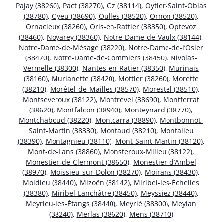
Pajay (38260)
,
Pact (38270)
,
Oz (38114)
,
Oytier-Saint-Oblas
(38780)
,
Oyeu (38690)
,
Oulles (38520)
,
Ornon (38520)
,
Ornacieux (38260)
,
Oris-en-Rattier (38350)
,
Optevoz
(38460)
,
Noyarey (38360)
,
Notre-Dame-de-Vaulx (38144)
,
Notre-Dame-de-Mésage (38220)
,
Notre-Dame-de-l’Osier
(38470)
,
Notre-Dame-de-Commiers (38450)
,
Nivolas-
Vermelle (38300)
,
Nantes-en-Ratier (38350)
,
Murinais
(38160)
,
Murianette (38420)
,
Mottier (38260)
,
Morette
(38210)
,
Morêtel-de-Mailles (38570)
,
Morestel (38510)
,
Montseveroux (38122)
,
Montrevel (38690)
,
Montferrat
(38620)
,
Montfalcon (38940)
,
Monteynard (38770)
,
Montchaboud (38220)
,
Montcarra (38890)
,
Montbonnot-
Saint-Martin (38330)
,
Montaud (38210)
,
Montalieu
(38390)
,
Montagnieu (38110)
,
Mont-Saint-Martin (38120)
,
Mont-de-Lans (38860)
,
Monsteroux-Milieu (38122)
,
Monestier-de-Clermont (38650)
,
Monestier-d’Ambel
(38970)
,
Moissieu-sur-Dolon (38270)
,
Moirans (38430)
,
Moidieu (38440)
,
Mizoën (38142)
,
Miribel-les-Échelles
(38380)
,
Miribel-Lanchâtre (38450)
,
Meyssiez (38440)
,
Meyrieu-les-Étangs (38440)
,
Meyrié (38300)
,
Meylan
(38240)
,
Merlas (38620)
,
Mens (38710)