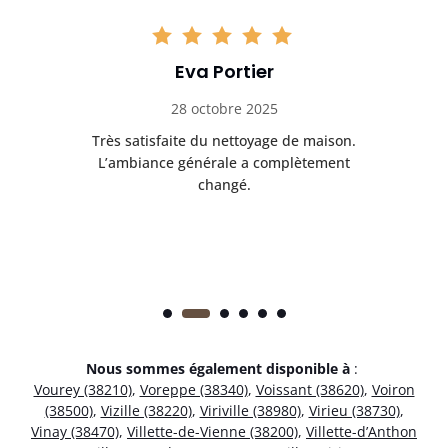
Eva Portier
28 octobre 2025
ble.
Très satisfaite du nettoyage de maison.
Le 
 en
L’ambiance générale a complètement
ret
changé.
Nous sommes également disponible à
:
Vourey (38210)
,
Voreppe (38340)
,
Voissant (38620)
,
Voiron
(38500)
,
Vizille (38220)
,
Viriville (38980)
,
Virieu (38730)
,
Vinay (38470)
,
Villette-de-Vienne (38200)
,
Villette-d’Anthon