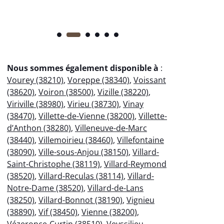
Nous sommes également disponible à
:
Vourey (38210)
,
Voreppe (38340)
,
Voissant
(38620)
,
Voiron (38500)
,
Vizille (38220)
,
Viriville (38980)
,
Virieu (38730)
,
Vinay
(38470)
,
Villette-de-Vienne (38200)
,
Villette-
d’Anthon (38280)
,
Villeneuve-de-Marc
(38440)
,
Villemoirieu (38460)
,
Villefontaine
(38090)
,
Ville-sous-Anjou (38150)
,
Villard-
Saint-Christophe (38119)
,
Villard-Reymond
(38520)
,
Villard-Reculas (38114)
,
Villard-
Notre-Dame (38520)
,
Villard-de-Lans
(38250)
,
Villard-Bonnot (38190)
,
Vignieu
(38890)
,
Vif (38450)
,
Vienne (38200)
,