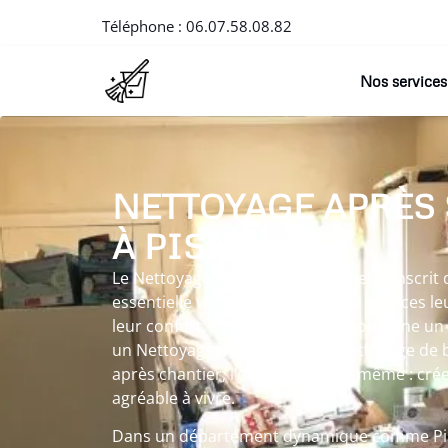
Téléphone :
06.07.58.08.82
Nos services
NETTOYAGE APRÈS
À PISIEU
Le Nettoyage après suicide à Pisieu s’inscr
essentielle visant à redonner aux espaces leu
leur confort. Que l’intervention concerne u
un Nettoyage de maisons, un Nettoyage de 
après chantier, l’objectif reste le même : cré
agréable à vivre.
Dans un département dynamique comme Pisi