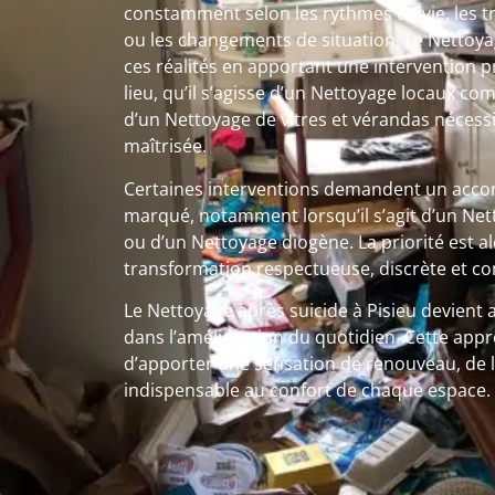
constamment selon les rythmes de vie, les t
ou les changements de situation. Le Nettoya
ces réalités en apportant une intervention 
lieu, qu’il s’agisse d’un Nettoyage locaux 
d’un Nettoyage de vitres et vérandas nécess
maîtrisée.
Certaines interventions demandent un ac
marqué, notamment lorsqu’il s’agit d’un Ne
ou d’un Nettoyage diogène. La priorité est a
transformation respectueuse, discrète et co
Le Nettoyage après suicide à Pisieu devient a
dans l’amélioration du quotidien. Cette app
d’apporter une sensation de renouveau, de l
indispensable au confort de chaque espace.