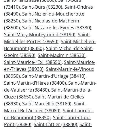
Saint-Pancrasse (38660)
,
Saint-Ours
(73410)
,
Saint-Ours (63230)
,
Saint-Ondras
(38490)
,
Saint-Nizier-du-Moucherotte
(38250)
,
Saint-Nicolas-de-Macherin
(38500)
,
Saint-Nazaire-les-Eymes (38330)
,
Saint-Mury-Monteymond (38190)
,
Saint-
Michel-les-Portes (38650)
,
Saint-Michel-en-
Beaumont (38350)
,
Saint-Michel-de-Saint-
Geoirs (38590)
,
Saint-Maximin (38530)
,
Saint-Maurice-l’Exil (38550)
,
Saint-Maurice-
en-Trièves (38930)
,
Saint-Martin-le-Vinoux
(38950)
,
Saint-Martin-d’Uriage (38410)
,
Saint-Martin-d’Hères (38400)
,
Saint-Martin-
de-Vaulserre (38480)
,
Saint-Martin-de-la-
Cluze (38650)
,
Saint-Martin-de-Clelles
(38930)
,
Saint-Marcellin (38160)
,
Saint-
Marcel-Bel-Accueil (38080)
,
Saint-Laurent-
en-Beaumont (38350)
,
Saint-Laurent-du-
Pont (38380)
,
Saint-Lattier (38840)
,
Saint-