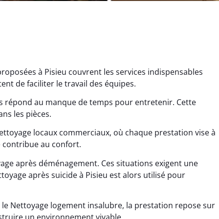
proposées à Pisieu couvrent les services indispensables
nt de faciliter le travail des équipes.
ns répond au manque de temps pour entretenir. Cette
ans les pièces.
ana Gresset
Noham Giraudet
Nettoyage locaux commerciaux, où chaque prestation vise à
 décembre 2025
16 octobre 2025
e contribue au confort.
age après chantier
Nettoyage d’appartement
oyage après déménagement. Ces situations exigent une
ssi. Tout a été remis
impeccable. Une vraie
oyage après suicide à Pisieu est alors utilisé pour
tat rapidement et
sensation de fraîcheur en
proprement.
rentrant chez soi.
 le Nettoyage logement insalubre, la prestation repose sur
struire un environnement vivable.