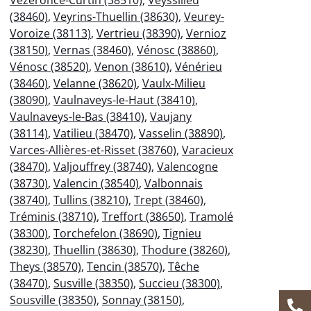
Vézeronce-Curtin (38510)
,
Veyssilieu
(38460)
,
Veyrins-Thuellin (38630)
,
Veurey-
Voroize (38113)
,
Vertrieu (38390)
,
Vernioz
(38150)
,
Vernas (38460)
,
Vénosc (38860)
,
Vénosc (38520)
,
Venon (38610)
,
Vénérieu
(38460)
,
Velanne (38620)
,
Vaulx-Milieu
(38090)
,
Vaulnaveys-le-Haut (38410)
,
Vaulnaveys-le-Bas (38410)
,
Vaujany
(38114)
,
Vatilieu (38470)
,
Vasselin (38890)
,
Varces-Allières-et-Risset (38760)
,
Varacieux
(38470)
,
Valjouffrey (38740)
,
Valencogne
(38730)
,
Valencin (38540)
,
Valbonnais
(38740)
,
Tullins (38210)
,
Trept (38460)
,
Tréminis (38710)
,
Treffort (38650)
,
Tramolé
(38300)
,
Torchefelon (38690)
,
Tignieu
(38230)
,
Thuellin (38630)
,
Thodure (38260)
,
Theys (38570)
,
Tencin (38570)
,
Têche
(38470)
,
Susville (38350)
,
Succieu (38300)
,
Sousville (38350)
,
Sonnay (38150)
,