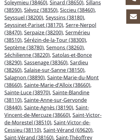
Soleymieu (38460)
,
Sinard (38650)
,
Sillans
(38590)
,
Siévoz (38350)
,
Siccieu (38460)
,
Seyssuel (38200)
,
Seyssins (38180)
,
Seyssinet-Pariset (38170)
,
Serre-Nerpol
(38470)
,
Serpaize (38200)
,
Sermérieu
(38510)
,
Sérézin-de-la-Tour (38300)
,
Septème (38780)
,
Semons (38260)
,
Séchilienne (38220)
,
Satolas-et-Bonce
(38290)
,
Sassenage (38360)
,
Sardieu
(38260)
,
Salaise-sur-Sanne (38150)
,
Salagnon (38890)
,
Sainte-Marie-du-Mont
(38660)
,
Sainte-Marie-d’Alloix (38660)
,
Sainte-Luce (38970)
,
Sainte-Blandine
(38110)
,
Sainte-Anne-sur-Gervonde
(38440)
,
Sainte-Agnès (38190)
,
Saint-
Vincent-de-Mercuze (38660)
,
Saint-Victor-
de-Morestel (38510)
,
Saint-Victor-de-
Cessieu (38110)
,
Saint-Vérand (69620)
,
Saint-Vérand (38160)
,
Saint-Théoffrey