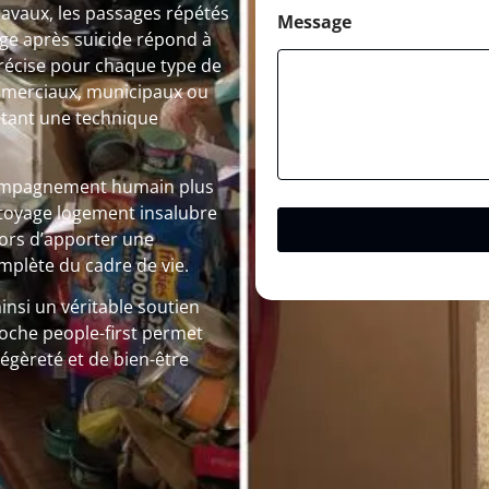
ravaux, les passages répétés
Message
ge après suicide répond à
précise pour chaque type de
commerciaux, municipaux ou
itant une technique
compagnement humain plus
ttoyage logement insalubre
lors d’apporter une
mplète du cadre de vie.
insi un véritable soutien
roche people-first permet
égèreté et de bien-être