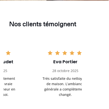
Nos clients témoignent
Eva Portier
Arthu
28 octobre 2025
11 no
Très satisfaite du nettoyage
Le nettoya
de maison. L’ambiance
permis d
générale a complètement
cadre de t
changé.
m