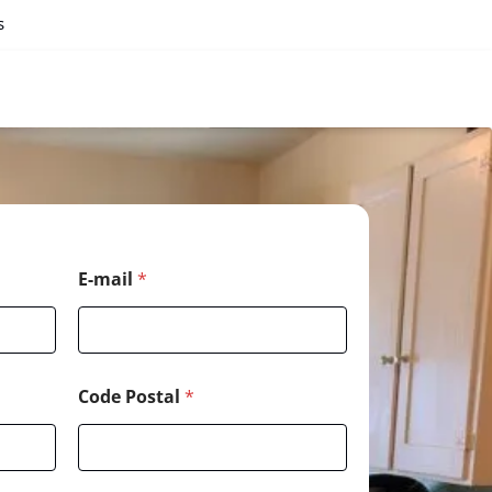
s
E-mail
*
Code Postal
*