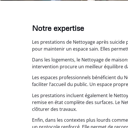
Notre expertise
Les prestations de Nettoyage après suicide 
pour maintenir un espace sain. Elles permette
Dans les logements, le Nettoyage de maiso
intervention procure un meilleur équilibre d
Lé
Les espaces professionnels bénéficient du 
15
faciliter l’accueil du public. Un espace propr
Nettoy
Les prestations incluent également le Nett
très réu
remise en état complète des surfaces. Le Nett
en é
clôturer des travaux.
Enfin, dans les contextes plus lourds comme
un protocole renforcé. Elle permet de recon