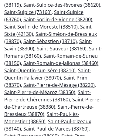
(38119)
,
Saint-Sulpice-des-Rivoires (38620)
,
Saint-Sulpice (73160)
,
Saint-Sulpice
(63760)
,
Saint-Sorlin-de-Vienne (38200)
,
Saint-Sorlin-de-Morestel (38510)
,
Saint-
Sixte (42130)
,
Saint-Siméon-de-Bressieux
(38870)
,
Saint-Sébastien (38710)
,
Saint-
Savin (38300)
,
Saint-Sauveur (38160)
,
Saint-
Romans (38160)
,
Saint-Romain-de-Surieu
(38150)
,
Saint-Romain-de-Jalionas (38460)
,
Saint-Quentin-sur-Isère (38210)
,
Saint-
Quentin-Fallavier (38070)
,
Saint-Prim
(38370)
,
Saint-Pierre-de-Mésage (38220)
,
Saint-Pierre-de-Méaroz (38350)
,
Saint-
Pierre-de-Chérennes (38160)
,
Saint-Pierre-
de-Chartreuse (38380)
,
Saint-Pierre-de-
Bressieux (38870)
,
Saint-Paul-lès-
Monestier (38650)
,
Saint-Paul-d’Izeaux
(38140)
,
Saint-Paul-de-Varces (38760)
,