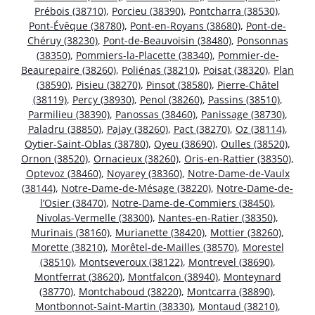
Prébois (38710)
,
Porcieu (38390)
,
Pontcharra (38530)
,
Pont-Évêque (38780)
,
Pont-en-Royans (38680)
,
Pont-de-
Chéruy (38230)
,
Pont-de-Beauvoisin (38480)
,
Ponsonnas
(38350)
,
Pommiers-la-Placette (38340)
,
Pommier-de-
Beaurepaire (38260)
,
Poliénas (38210)
,
Poisat (38320)
,
Plan
(38590)
,
Pisieu (38270)
,
Pinsot (38580)
,
Pierre-Châtel
(38119)
,
Percy (38930)
,
Penol (38260)
,
Passins (38510)
,
Parmilieu (38390)
,
Panossas (38460)
,
Panissage (38730)
,
Paladru (38850)
,
Pajay (38260)
,
Pact (38270)
,
Oz (38114)
,
Oytier-Saint-Oblas (38780)
,
Oyeu (38690)
,
Oulles (38520)
,
Ornon (38520)
,
Ornacieux (38260)
,
Oris-en-Rattier (38350)
,
Optevoz (38460)
,
Noyarey (38360)
,
Notre-Dame-de-Vaulx
(38144)
,
Notre-Dame-de-Mésage (38220)
,
Notre-Dame-de-
l’Osier (38470)
,
Notre-Dame-de-Commiers (38450)
,
Nivolas-Vermelle (38300)
,
Nantes-en-Ratier (38350)
,
Murinais (38160)
,
Murianette (38420)
,
Mottier (38260)
,
Morette (38210)
,
Morêtel-de-Mailles (38570)
,
Morestel
(38510)
,
Montseveroux (38122)
,
Montrevel (38690)
,
Montferrat (38620)
,
Montfalcon (38940)
,
Monteynard
(38770)
,
Montchaboud (38220)
,
Montcarra (38890)
,
Montbonnot-Saint-Martin (38330)
,
Montaud (38210)
,