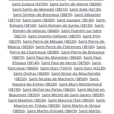
Saint-Sulpice (63760)
,
Saint-Sorlin-de-Vienne (38200)
,
Saint-Sorlin-de-Morestel (38510)
,
Saint-Sixte (42130)
,
Saint-Siméon-de-Bressieux (38870)
,
Saint-Sébastien
(38710)
,
Saint-Savin (38300)
,
Saint-Sauveur (38160)
,
Saint-
Romans (38160)
,
Saint-Romain-de-Surieu (38150)
,
Saint-
Romain-de-Jalionas (38460)
,
Saint-Quentin-sur-Isère
(38210)
,
Saint-Quentin-Fallavier (38070)
,
Saint-Prim
(38370)
,
Saint-Pierre-de-Mésage (38220)
,
Saint-Pierre-de-
Méaroz (38350)
,
Saint-Pierre-de-Chérennes (38160)
,
Saint-
Pierre-de-Chartreuse (38380)
,
Saint-Pierre-de-Bressieux
(38870)
,
Saint-Paul-lès-Monestier (38650)
,
Saint-Paul-
d’Izeaux (38140)
,
Saint-Paul-de-Varces (38760)
,
Saint-
Pancrasse (38660)
,
Saint-Ours (73410)
,
Saint-Ours (63230)
,
Saint-Ondras (38490)
,
Saint-Nizier-du-Moucherotte
(38250)
,
Saint-Nicolas-de-Macherin (38500)
,
Saint-
Nazaire-les-Eymes (38330)
,
Saint-Mury-Monteymond
(38190)
,
Saint-Michel-les-Portes (38650)
,
Saint-Michel-en-
Beaumont (38350)
,
Saint-Michel-de-Saint-Geoirs (38590)
,
Saint-Maximin (38530)
,
Saint-Maurice-l’Exil (38550)
,
Saint-
Maurice-en-Trièves (38930)
,
Saint-Martin-le-Vinoux
(38950)
,
Saint-Martin-d’Uriage (38410)
,
Saint-Martin-