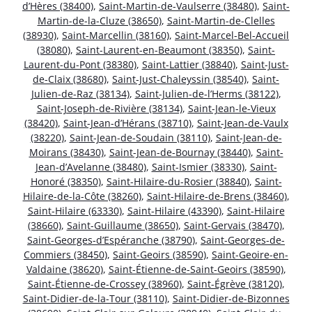
d’Hères (38400)
,
Saint-Martin-de-Vaulserre (38480)
,
Saint-
Martin-de-la-Cluze (38650)
,
Saint-Martin-de-Clelles
(38930)
,
Saint-Marcellin (38160)
,
Saint-Marcel-Bel-Accueil
(38080)
,
Saint-Laurent-en-Beaumont (38350)
,
Saint-
Laurent-du-Pont (38380)
,
Saint-Lattier (38840)
,
Saint-Just-
de-Claix (38680)
,
Saint-Just-Chaleyssin (38540)
,
Saint-
Julien-de-Raz (38134)
,
Saint-Julien-de-l’Herms (38122)
,
Saint-Joseph-de-Rivière (38134)
,
Saint-Jean-le-Vieux
(38420)
,
Saint-Jean-d’Hérans (38710)
,
Saint-Jean-de-Vaulx
(38220)
,
Saint-Jean-de-Soudain (38110)
,
Saint-Jean-de-
Moirans (38430)
,
Saint-Jean-de-Bournay (38440)
,
Saint-
Jean-d’Avelanne (38480)
,
Saint-Ismier (38330)
,
Saint-
Honoré (38350)
,
Saint-Hilaire-du-Rosier (38840)
,
Saint-
Hilaire-de-la-Côte (38260)
,
Saint-Hilaire-de-Brens (38460)
,
Saint-Hilaire (63330)
,
Saint-Hilaire (43390)
,
Saint-Hilaire
(38660)
,
Saint-Guillaume (38650)
,
Saint-Gervais (38470)
,
Saint-Georges-d’Espéranche (38790)
,
Saint-Georges-de-
Commiers (38450)
,
Saint-Geoirs (38590)
,
Saint-Geoire-en-
Valdaine (38620)
,
Saint-Étienne-de-Saint-Geoirs (38590)
,
Saint-Étienne-de-Crossey (38960)
,
Saint-Égrève (38120)
,
Saint-Didier-de-la-Tour (38110)
,
Saint-Didier-de-Bizonnes