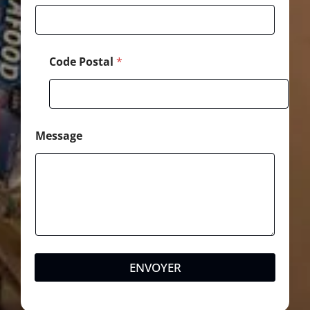
e
M
e
s
s
Code Postal
*
a
g
e
Message
ENVOYER