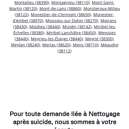
Montalieu (38390)
,
Montagnieu (38110)
,
Mont-Saint-
Martin (38120)
,
Mont-de-Lans (38860)
,
Monsteroux-Milieu
(38122)
,
Monestier-de-Clermont (38650)
,
Monestier-
d’Ambel (38970)
,
Moissieu-sur-Dolon (38270)
,
Moirans
(38430)
,
Moidieu (38440)
,
Mizoën (38142)
,
Miribel-les-
Échelles (38380)
,
Miribel-Lanchâtre (38450)
,
Meyssiez
(38440)
,
Meyrieu-les-Étangs (38440)
,
Meyrié (38300)
,
Meylan (38240)
,
Merlas (38620)
,
Mens (38710)
,
Méaudre
(38112)
Pour toute demande liée à Nettoyage
après suicide, nous sommes à votre