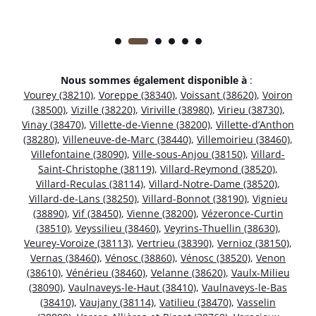
Nous sommes également disponible à
:
Vourey (38210)
,
Voreppe (38340)
,
Voissant (38620)
,
Voiron
(38500)
,
Vizille (38220)
,
Viriville (38980)
,
Virieu (38730)
,
Vinay (38470)
,
Villette-de-Vienne (38200)
,
Villette-d’Anthon
(38280)
,
Villeneuve-de-Marc (38440)
,
Villemoirieu (38460)
,
Villefontaine (38090)
,
Ville-sous-Anjou (38150)
,
Villard-
Saint-Christophe (38119)
,
Villard-Reymond (38520)
,
Villard-Reculas (38114)
,
Villard-Notre-Dame (38520)
,
Villard-de-Lans (38250)
,
Villard-Bonnot (38190)
,
Vignieu
(38890)
,
Vif (38450)
,
Vienne (38200)
,
Vézeronce-Curtin
(38510)
,
Veyssilieu (38460)
,
Veyrins-Thuellin (38630)
,
Veurey-Voroize (38113)
,
Vertrieu (38390)
,
Vernioz (38150)
,
Vernas (38460)
,
Vénosc (38860)
,
Vénosc (38520)
,
Venon
(38610)
,
Vénérieu (38460)
,
Velanne (38620)
,
Vaulx-Milieu
(38090)
,
Vaulnaveys-le-Haut (38410)
,
Vaulnaveys-le-Bas
(38410)
,
Vaujany (38114)
,
Vatilieu (38470)
,
Vasselin