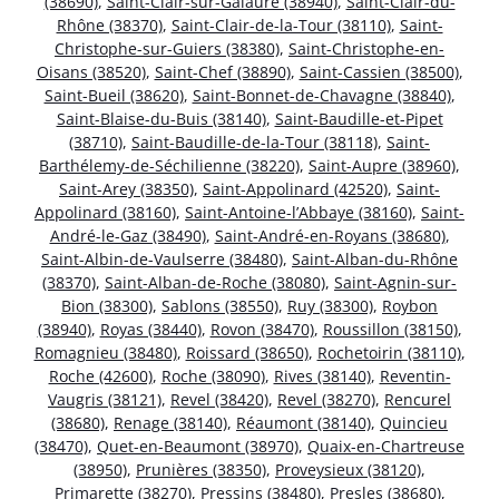
(38690)
,
Saint-Clair-sur-Galaure (38940)
,
Saint-Clair-du-
Rhône (38370)
,
Saint-Clair-de-la-Tour (38110)
,
Saint-
Christophe-sur-Guiers (38380)
,
Saint-Christophe-en-
Oisans (38520)
,
Saint-Chef (38890)
,
Saint-Cassien (38500)
,
Saint-Bueil (38620)
,
Saint-Bonnet-de-Chavagne (38840)
,
Saint-Blaise-du-Buis (38140)
,
Saint-Baudille-et-Pipet
(38710)
,
Saint-Baudille-de-la-Tour (38118)
,
Saint-
Barthélemy-de-Séchilienne (38220)
,
Saint-Aupre (38960)
,
Saint-Arey (38350)
,
Saint-Appolinard (42520)
,
Saint-
Appolinard (38160)
,
Saint-Antoine-l’Abbaye (38160)
,
Saint-
André-le-Gaz (38490)
,
Saint-André-en-Royans (38680)
,
Saint-Albin-de-Vaulserre (38480)
,
Saint-Alban-du-Rhône
(38370)
,
Saint-Alban-de-Roche (38080)
,
Saint-Agnin-sur-
Bion (38300)
,
Sablons (38550)
,
Ruy (38300)
,
Roybon
(38940)
,
Royas (38440)
,
Rovon (38470)
,
Roussillon (38150)
,
Romagnieu (38480)
,
Roissard (38650)
,
Rochetoirin (38110)
,
Roche (42600)
,
Roche (38090)
,
Rives (38140)
,
Reventin-
Vaugris (38121)
,
Revel (38420)
,
Revel (38270)
,
Rencurel
(38680)
,
Renage (38140)
,
Réaumont (38140)
,
Quincieu
(38470)
,
Quet-en-Beaumont (38970)
,
Quaix-en-Chartreuse
(38950)
,
Prunières (38350)
,
Proveysieux (38120)
,
Primarette (38270)
,
Pressins (38480)
,
Presles (38680)
,