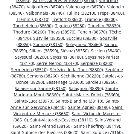
(38890)
,
Varces-Allières-et-Risset (38760)
,
Varacieux
(38470)
,
Valjouffrey (38740)
,
Valencogne (38730)
,
Valencin
(38540)
,
Valbonnais (38740)
,
Tullins (38210)
,
Trept (38460)
,
Tréminis (38710)
,
Treffort (38650)
,
Tramolé (38300)
,
Torchefelon (38690)
,
Tignieu (38230)
,
Thuellin (38630)
,
Thodure (38260)
,
Theys (38570)
,
Tencin (38570)
,
Têche
(38470)
,
Susville (38350)
,
Succieu (38300)
,
Sousville
(38350)
,
Sonnay (38150)
,
Soleymieu (38460)
,
Sinard
(38650)
,
Sillans (38590)
,
Siévoz (38350)
,
Siccieu (38460)
,
Seyssuel (38200)
,
Seyssins (38180)
,
Seyssinet-Pariset
(38170)
,
Serre-Nerpol (38470)
,
Serpaize (38200)
,
Sermérieu (38510)
,
Sérézin-de-la-Tour (38300)
,
Septème
(38780)
,
Semons (38260)
,
Séchilienne (38220)
,
Satolas-et-
Bonce (38290)
,
Sassenage (38360)
,
Sardieu (38260)
,
Salaise-sur-Sanne (38150)
,
Salagnon (38890)
,
Sainte-
Marie-du-Mont (38660)
,
Sainte-Marie-d’Alloix (38660)
,
Sainte-Luce (38970)
,
Sainte-Blandine (38110)
,
Sainte-
Anne-sur-Gervonde (38440)
,
Sainte-Agnès (38190)
,
Saint-
Vincent-de-Mercuze (38660)
,
Saint-Victor-de-Morestel
(38510)
,
Saint-Victor-de-Cessieu (38110)
,
Saint-Vérand
(69620)
,
Saint-Vérand (38160)
,
Saint-Théoffrey (38119)
,
Saint-Sulpice-des-Rivoires (38620)
,
Saint-Sulpice (73160)
,