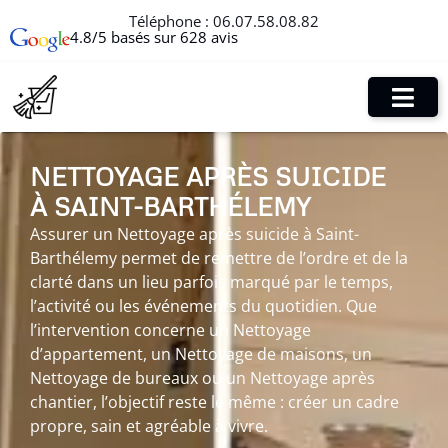
Téléphone :
06.07.58.08.82
4.8/5 basés sur 628 avis
NETTOYAGE APRÈS SUICIDE
À SAINT-BARTHÉLEMY
Assurer un Nettoyage après suicide à Saint-
Barthélemy permet de remettre de l’ordre et de la
clarté dans un lieu parfois marqué par le temps,
l’activité ou les événements du quotidien. Que
l’intervention concerne un Nettoyage
d’appartement, un Nettoyage de maisons, un
Nettoyage de bureaux ou un Nettoyage après
chantier, l’objectif reste le même : créer un cadre
propre, sain et agréable à vivre.