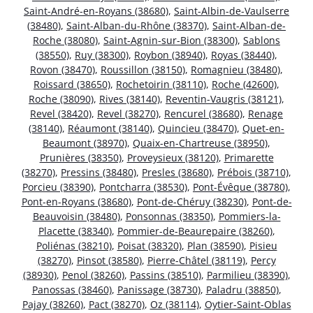
Saint-André-en-Royans (38680)
,
Saint-Albin-de-Vaulserre
(38480)
,
Saint-Alban-du-Rhône (38370)
,
Saint-Alban-de-
Roche (38080)
,
Saint-Agnin-sur-Bion (38300)
,
Sablons
(38550)
,
Ruy (38300)
,
Roybon (38940)
,
Royas (38440)
,
Rovon (38470)
,
Roussillon (38150)
,
Romagnieu (38480)
,
Roissard (38650)
,
Rochetoirin (38110)
,
Roche (42600)
,
Roche (38090)
,
Rives (38140)
,
Reventin-Vaugris (38121)
,
Revel (38420)
,
Revel (38270)
,
Rencurel (38680)
,
Renage
(38140)
,
Réaumont (38140)
,
Quincieu (38470)
,
Quet-en-
Beaumont (38970)
,
Quaix-en-Chartreuse (38950)
,
Prunières (38350)
,
Proveysieux (38120)
,
Primarette
(38270)
,
Pressins (38480)
,
Presles (38680)
,
Prébois (38710)
,
Porcieu (38390)
,
Pontcharra (38530)
,
Pont-Évêque (38780)
,
Pont-en-Royans (38680)
,
Pont-de-Chéruy (38230)
,
Pont-de-
Beauvoisin (38480)
,
Ponsonnas (38350)
,
Pommiers-la-
Placette (38340)
,
Pommier-de-Beaurepaire (38260)
,
Poliénas (38210)
,
Poisat (38320)
,
Plan (38590)
,
Pisieu
(38270)
,
Pinsot (38580)
,
Pierre-Châtel (38119)
,
Percy
(38930)
,
Penol (38260)
,
Passins (38510)
,
Parmilieu (38390)
,
Panossas (38460)
,
Panissage (38730)
,
Paladru (38850)
,
Pajay (38260)
,
Pact (38270)
,
Oz (38114)
,
Oytier-Saint-Oblas