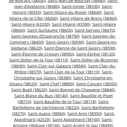
de-Moirans (38430)
,
Saint-Jean-de-Bournay (38440)
,
Saint-
Jean-d’Avelanne (38480)
,
Saint-Ismier (38330)
,
Saint-
Honoré (38350)
,
Saint-Hilaire-du-Rosier (38840)
,
Saint-
Hilaire-de-la-Côte (38260)
,
Saint-Hilaire-de-Brens (38460)
,
Saint-Hilaire (63330)
,
Saint-Hilaire (43390)
,
Saint-Hilaire
(38660)
,
Saint-Guillaume (38650)
,
Saint-Gervais (38470)
,
Saint-Georges-d’Espéranche (38790)
,
Saint-Georges-de-
Commiers (38450)
,
Saint-Geoirs (38590)
,
Saint-Geoire-en-
Valdaine (38620)
,
Saint-Étienne-de-Saint-Geoirs (38590)
,
Saint-Étienne-de-Crossey (38960)
,
Saint-Égrève (38120)
,
Saint-Didier-de-la-Tour (38110)
,
Saint-Didier-de-Bizonnes
(38690)
,
Saint-Clair-sur-Galaure (38940)
,
Saint-Clair-du-
Rhône (38370)
,
Saint-Clair-de-la-Tour (38110)
,
Saint-
Christophe-sur-Guiers (38380)
,
Saint-Christophe-en-
Oisans (38520)
,
Saint-Chef (38890)
,
Saint-Cassien (38500)
,
Saint-Bueil (38620)
,
Saint-Bonnet-de-Chavagne (38840)
,
Saint-Blaise-du-Buis (38140)
,
Saint-Baudille-et-Pipet
(38710)
,
Saint-Baudille-de-la-Tour (38118)
,
Saint-
Barthélemy-de-Séchilienne (38220)
,
Saint-Barthélemy
(38270)
,
Saint-Aupre (38960)
,
Saint-Arey (38350)
,
Saint-
Appolinard (42520)
,
Saint-Appolinard (38160)
,
Saint-
Antoine-l’Abbaye (38160)
,
Saint-André-le-Gaz (38490)
,