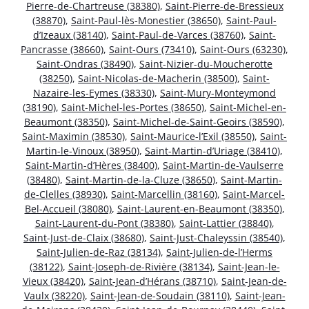
Pierre-de-Chartreuse (38380)
,
Saint-Pierre-de-Bressieux
(38870)
,
Saint-Paul-lès-Monestier (38650)
,
Saint-Paul-
d’Izeaux (38140)
,
Saint-Paul-de-Varces (38760)
,
Saint-
Pancrasse (38660)
,
Saint-Ours (73410)
,
Saint-Ours (63230)
,
Saint-Ondras (38490)
,
Saint-Nizier-du-Moucherotte
(38250)
,
Saint-Nicolas-de-Macherin (38500)
,
Saint-
Nazaire-les-Eymes (38330)
,
Saint-Mury-Monteymond
(38190)
,
Saint-Michel-les-Portes (38650)
,
Saint-Michel-en-
Beaumont (38350)
,
Saint-Michel-de-Saint-Geoirs (38590)
,
Saint-Maximin (38530)
,
Saint-Maurice-l’Exil (38550)
,
Saint-
Martin-le-Vinoux (38950)
,
Saint-Martin-d’Uriage (38410)
,
Saint-Martin-d’Hères (38400)
,
Saint-Martin-de-Vaulserre
(38480)
,
Saint-Martin-de-la-Cluze (38650)
,
Saint-Martin-
de-Clelles (38930)
,
Saint-Marcellin (38160)
,
Saint-Marcel-
Bel-Accueil (38080)
,
Saint-Laurent-en-Beaumont (38350)
,
Saint-Laurent-du-Pont (38380)
,
Saint-Lattier (38840)
,
Saint-Just-de-Claix (38680)
,
Saint-Just-Chaleyssin (38540)
,
Saint-Julien-de-Raz (38134)
,
Saint-Julien-de-l’Herms
(38122)
,
Saint-Joseph-de-Rivière (38134)
,
Saint-Jean-le-
Vieux (38420)
,
Saint-Jean-d’Hérans (38710)
,
Saint-Jean-de-
Vaulx (38220)
,
Saint-Jean-de-Soudain (38110)
,
Saint-Jean-