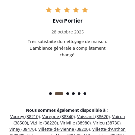
Eva Portier
28 octobre 2025
ble.
Très satisfaite du nettoyage de maison.
Le 
 en
L’ambiance générale a complètement
ret
changé.
Nous sommes également disponible à
:
Vourey (38210)
,
Voreppe (38340)
,
Voissant (38620)
,
Voiron
(38500)
,
Vizille (38220)
,
Viriville (38980)
,
Virieu (38730)
,
Vinay (38470)
,
Villette-de-Vienne (38200)
,
Villette-d’Anthon