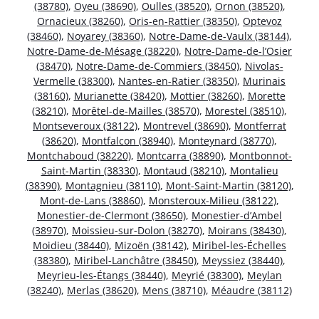
(38780)
,
Oyeu (38690)
,
Oulles (38520)
,
Ornon (38520)
,
Ornacieux (38260)
,
Oris-en-Rattier (38350)
,
Optevoz
(38460)
,
Noyarey (38360)
,
Notre-Dame-de-Vaulx (38144)
,
Notre-Dame-de-Mésage (38220)
,
Notre-Dame-de-l’Osier
(38470)
,
Notre-Dame-de-Commiers (38450)
,
Nivolas-
Vermelle (38300)
,
Nantes-en-Ratier (38350)
,
Murinais
(38160)
,
Murianette (38420)
,
Mottier (38260)
,
Morette
(38210)
,
Morêtel-de-Mailles (38570)
,
Morestel (38510)
,
Montseveroux (38122)
,
Montrevel (38690)
,
Montferrat
(38620)
,
Montfalcon (38940)
,
Monteynard (38770)
,
Montchaboud (38220)
,
Montcarra (38890)
,
Montbonnot-
Saint-Martin (38330)
,
Montaud (38210)
,
Montalieu
(38390)
,
Montagnieu (38110)
,
Mont-Saint-Martin (38120)
,
Mont-de-Lans (38860)
,
Monsteroux-Milieu (38122)
,
Monestier-de-Clermont (38650)
,
Monestier-d’Ambel
(38970)
,
Moissieu-sur-Dolon (38270)
,
Moirans (38430)
,
Moidieu (38440)
,
Mizoën (38142)
,
Miribel-les-Échelles
(38380)
,
Miribel-Lanchâtre (38450)
,
Meyssiez (38440)
,
Meyrieu-les-Étangs (38440)
,
Meyrié (38300)
,
Meylan
(38240)
,
Merlas (38620)
,
Mens (38710)
,
Méaudre (38112)