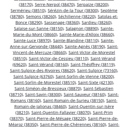
(38170)
,
Serre-Nerpol (38470)
,
Serpaize (38200)
,
Sermérieu (38510)
,
Sérézin-de-la-Tour (38300)
,
Septème
(38780)
,
Semons (38260)
,
Séchilienne (38220)
,
Satolas-et-
Bonce (38290)
,
Sassenage (38360)
,
Sardieu (38260)
,
Salaise-sur-Sanne (38150)
,
Salagnon (38890)
,
Sainte-
Marie-du-Mont (38660)
,
Sainte-Marie-d’Alloix (38660)
,
Sainte-Luce (38970)
,
Sainte-Blandine (38110)
,
Sainte-
Anne-sur-Gervonde (38440)
,
Sainte-Agnès (38190)
,
Saint-
Vincent-de-Mercuze (38660)
,
Saint-Victor-de-Morestel
(38510)
,
Saint-Victor-de-Cessieu (38110)
,
Saint-Vérand
(69620)
,
Saint-Vérand (38160)
,
Saint-Théoffrey (38119)
,
Saint-Sulpice-des-Rivoires (38620)
,
Saint-Sulpice (73160)
,
Saint-Sulpice (63760)
,
Saint-Sorlin-de-Vienne (38200)
,
Saint-Sorlin-de-Morestel (38510)
,
Saint-Sixte (42130)
,
Saint-Siméon-de-Bressieux (38870)
,
Saint-Sébastien
(38710)
,
Saint-Savin (38300)
,
Saint-Sauveur (38160)
,
Saint-
Romans (38160)
,
Saint-Romain-de-Surieu (38150)
,
Saint-
Romain-de-Jalionas (38460)
,
Saint-Quentin-sur-Isère
(38210)
,
Saint-Quentin-Fallavier (38070)
,
Saint-Prim
(38370)
,
Saint-Pierre-de-Mésage (38220)
,
Saint-Pierre-de-
Méaroz (38350)
,
Saint-Pierre-de-Chérennes (38160)
,
Saint-