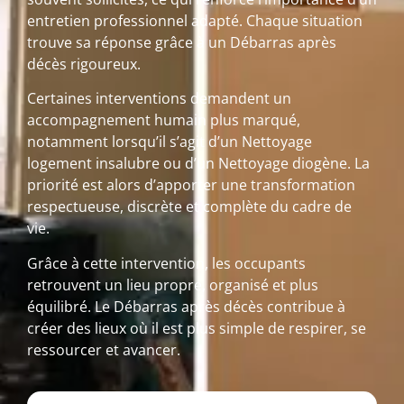
entretien professionnel adapté. Chaque situation
trouve sa réponse grâce à un Débarras après
décès rigoureux.
Certaines interventions demandent un
accompagnement humain plus marqué,
notamment lorsqu’il s’agit d’un Nettoyage
logement insalubre ou d’un Nettoyage diogène. La
priorité est alors d’apporter une transformation
respectueuse, discrète et complète du cadre de
vie.
Grâce à cette intervention, les occupants
retrouvent un lieu propre, organisé et plus
équilibré. Le Débarras après décès contribue à
créer des lieux où il est plus simple de respirer, se
ressourcer et avancer.