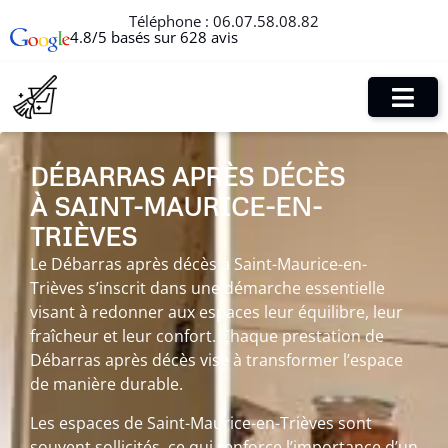
Téléphone :
06.07.58.08.82
4.8/5 basés sur 628 avis
DÉBARRAS APRÈS DÉCÈS
À SAINT-MAURICE-EN-
TRIÈVES
Le Débarras après décès à Saint-Maurice-en-
Trièves s’inscrit dans une démarche essentielle
visant à redonner aux espaces leur équilibre, leur
fraîcheur et leur confort. Chaque prestation de
Débarras après décès vise à transformer l’espace
de manière durable.
Les espaces de Saint-Maurice-en-Trièves sont
souvent sollicités, ce qui renforce l’importance d’un