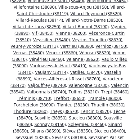
(38280)
,
Villeneuve-de-Marc (38440)
,
Villemoirieu (38460)
,
Villefontaine (38090)
,
Ville-sous-Anjou (38150)
,
Villard-
Saint-Christophe (38119)
,
Villard-Reymond (38520)
,
Villard-Reculas (38114)
,
Villard-Notre-Dame (38520)
,
Villard-de-Lans (38250)
,
Villard-Bonnot (38190)
,
Vignieu
(38890)
,
Vif (38450)
,
Vienne (38200)
,
Vézeronce-Curtin
(38510)
,
Veyssilieu (38460)
,
Veyrins-Thuellin (38630)
,
Veurey-Voroize (38113)
,
Vertrieu (38390)
,
Vernioz (38150)
,
Vernas (38460)
,
Vénosc (38860)
,
Vénosc (38520)
,
Venon
(38610)
,
Vénérieu (38460)
,
Velanne (38620)
,
Vaulx-Milieu
(38090)
,
Vaulnaveys-le-Haut (38410)
,
Vaulnaveys-le-Bas
(38410)
,
Vaujany (38114)
,
Vatilieu (38470)
,
Vasselin
(38890)
,
Varces-Allières-et-Risset (38760)
,
Varacieux
(38470)
,
Valjouffrey (38740)
,
Valencogne (38730)
,
Valencin
(38540)
,
Valbonnais (38740)
,
Tullins (38210)
,
Trept (38460)
,
Tréminis (38710)
,
Treffort (38650)
,
Tramolé (38300)
,
Torchefelon (38690)
,
Tignieu (38230)
,
Thuellin (38630)
,
Thodure (38260)
,
Theys (38570)
,
Tencin (38570)
,
Têche
(38470)
,
Susville (38350)
,
Succieu (38300)
,
Sousville
(38350)
,
Sonnay (38150)
,
Soleymieu (38460)
,
Sinard
(38650)
,
Sillans (38590)
,
Siévoz (38350)
,
Siccieu (38460)
,
Seyssuel (38200)
,
Seyssins (38180)
,
Seyssinet-Pariset