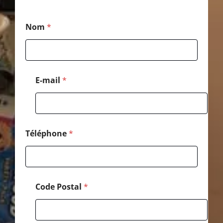
*
Nom
*
N
o
m
N
o
m
E-mail
*
Téléphone
*
Code Postal
*