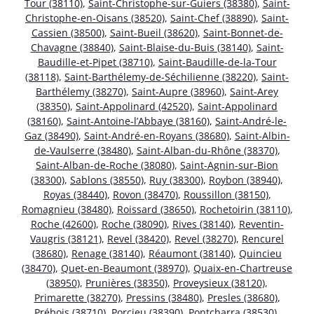
Tour (38110)
,
Saint-Christophe-sur-Guiers (38380)
,
Saint-
Christophe-en-Oisans (38520)
,
Saint-Chef (38890)
,
Saint-
Cassien (38500)
,
Saint-Bueil (38620)
,
Saint-Bonnet-de-
Chavagne (38840)
,
Saint-Blaise-du-Buis (38140)
,
Saint-
Baudille-et-Pipet (38710)
,
Saint-Baudille-de-la-Tour
(38118)
,
Saint-Barthélemy-de-Séchilienne (38220)
,
Saint-
Barthélemy (38270)
,
Saint-Aupre (38960)
,
Saint-Arey
(38350)
,
Saint-Appolinard (42520)
,
Saint-Appolinard
(38160)
,
Saint-Antoine-l’Abbaye (38160)
,
Saint-André-le-
Gaz (38490)
,
Saint-André-en-Royans (38680)
,
Saint-Albin-
de-Vaulserre (38480)
,
Saint-Alban-du-Rhône (38370)
,
Saint-Alban-de-Roche (38080)
,
Saint-Agnin-sur-Bion
(38300)
,
Sablons (38550)
,
Ruy (38300)
,
Roybon (38940)
,
Royas (38440)
,
Rovon (38470)
,
Roussillon (38150)
,
Romagnieu (38480)
,
Roissard (38650)
,
Rochetoirin (38110)
,
Roche (42600)
,
Roche (38090)
,
Rives (38140)
,
Reventin-
Vaugris (38121)
,
Revel (38420)
,
Revel (38270)
,
Rencurel
(38680)
,
Renage (38140)
,
Réaumont (38140)
,
Quincieu
(38470)
,
Quet-en-Beaumont (38970)
,
Quaix-en-Chartreuse
(38950)
,
Prunières (38350)
,
Proveysieux (38120)
,
Primarette (38270)
,
Pressins (38480)
,
Presles (38680)
,
Prébois (38710)
,
Porcieu (38390)
,
Pontcharra (38530)
,