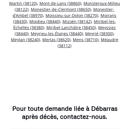
Martin (38120)
,
Mont-de-Lans (38860)
,
Monsteroux-Milieu
(38122)
,
Monestier-de-Clermont (38650)
,
Monestier-
d’Ambel (38970)
,
Moissieu-sur-Dolon (38270)
,
Moirans
(38430)
,
Moidieu (38440)
,
Mizoën (38142)
,
Miribel-les-
Échelles (38380)
,
Miribel-Lanchâtre (38450)
,
Meyssiez
(38440)
,
Meyrieu-les-Étangs (38440)
,
Meyrié (38300)
,
Meylan (38240)
,
Merlas (38620)
,
Mens (38710)
,
Méaudre
(38112)
Pour toute demande liée à Débarras
après décès, contactez-nous.