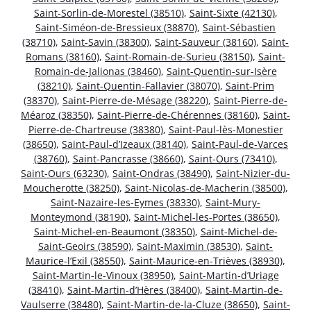
Saint-Sorlin-de-Morestel (38510)
,
Saint-Sixte (42130)
,
Saint-Siméon-de-Bressieux (38870)
,
Saint-Sébastien
(38710)
,
Saint-Savin (38300)
,
Saint-Sauveur (38160)
,
Saint-
Romans (38160)
,
Saint-Romain-de-Surieu (38150)
,
Saint-
Romain-de-Jalionas (38460)
,
Saint-Quentin-sur-Isère
(38210)
,
Saint-Quentin-Fallavier (38070)
,
Saint-Prim
(38370)
,
Saint-Pierre-de-Mésage (38220)
,
Saint-Pierre-de-
Méaroz (38350)
,
Saint-Pierre-de-Chérennes (38160)
,
Saint-
Pierre-de-Chartreuse (38380)
,
Saint-Paul-lès-Monestier
(38650)
,
Saint-Paul-d’Izeaux (38140)
,
Saint-Paul-de-Varces
(38760)
,
Saint-Pancrasse (38660)
,
Saint-Ours (73410)
,
Saint-Ours (63230)
,
Saint-Ondras (38490)
,
Saint-Nizier-du-
Moucherotte (38250)
,
Saint-Nicolas-de-Macherin (38500)
,
Saint-Nazaire-les-Eymes (38330)
,
Saint-Mury-
Monteymond (38190)
,
Saint-Michel-les-Portes (38650)
,
Saint-Michel-en-Beaumont (38350)
,
Saint-Michel-de-
Saint-Geoirs (38590)
,
Saint-Maximin (38530)
,
Saint-
Maurice-l’Exil (38550)
,
Saint-Maurice-en-Trièves (38930)
,
Saint-Martin-le-Vinoux (38950)
,
Saint-Martin-d’Uriage
(38410)
,
Saint-Martin-d’Hères (38400)
,
Saint-Martin-de-
Vaulserre (38480)
,
Saint-Martin-de-la-Cluze (38650)
,
Saint-