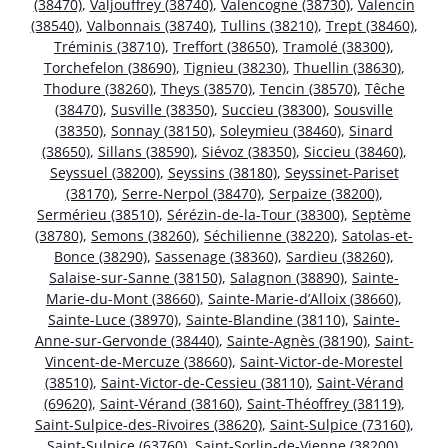
(38470)
,
Valjouffrey (38740)
,
Valencogne (38730)
,
Valencin
(38540)
,
Valbonnais (38740)
,
Tullins (38210)
,
Trept (38460)
,
Tréminis (38710)
,
Treffort (38650)
,
Tramolé (38300)
,
Torchefelon (38690)
,
Tignieu (38230)
,
Thuellin (38630)
,
Thodure (38260)
,
Theys (38570)
,
Tencin (38570)
,
Têche
(38470)
,
Susville (38350)
,
Succieu (38300)
,
Sousville
(38350)
,
Sonnay (38150)
,
Soleymieu (38460)
,
Sinard
(38650)
,
Sillans (38590)
,
Siévoz (38350)
,
Siccieu (38460)
,
Seyssuel (38200)
,
Seyssins (38180)
,
Seyssinet-Pariset
(38170)
,
Serre-Nerpol (38470)
,
Serpaize (38200)
,
Sermérieu (38510)
,
Sérézin-de-la-Tour (38300)
,
Septème
(38780)
,
Semons (38260)
,
Séchilienne (38220)
,
Satolas-et-
Bonce (38290)
,
Sassenage (38360)
,
Sardieu (38260)
,
Salaise-sur-Sanne (38150)
,
Salagnon (38890)
,
Sainte-
Marie-du-Mont (38660)
,
Sainte-Marie-d’Alloix (38660)
,
Sainte-Luce (38970)
,
Sainte-Blandine (38110)
,
Sainte-
Anne-sur-Gervonde (38440)
,
Sainte-Agnès (38190)
,
Saint-
Vincent-de-Mercuze (38660)
,
Saint-Victor-de-Morestel
(38510)
,
Saint-Victor-de-Cessieu (38110)
,
Saint-Vérand
(69620)
,
Saint-Vérand (38160)
,
Saint-Théoffrey (38119)
,
Saint-Sulpice-des-Rivoires (38620)
,
Saint-Sulpice (73160)
,
Saint-Sulpice (63760)
,
Saint-Sorlin-de-Vienne (38200)
,