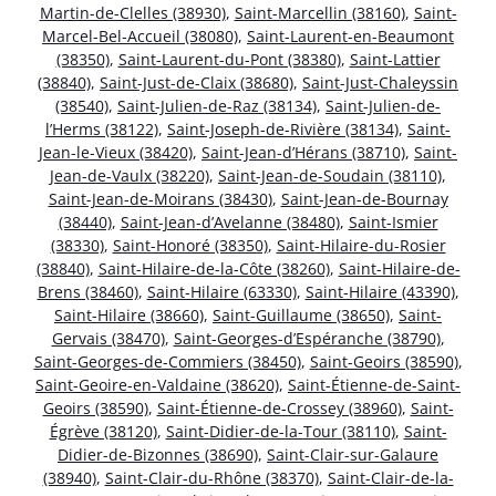
Martin-de-Clelles (38930)
,
Saint-Marcellin (38160)
,
Saint-
Marcel-Bel-Accueil (38080)
,
Saint-Laurent-en-Beaumont
(38350)
,
Saint-Laurent-du-Pont (38380)
,
Saint-Lattier
(38840)
,
Saint-Just-de-Claix (38680)
,
Saint-Just-Chaleyssin
(38540)
,
Saint-Julien-de-Raz (38134)
,
Saint-Julien-de-
l’Herms (38122)
,
Saint-Joseph-de-Rivière (38134)
,
Saint-
Jean-le-Vieux (38420)
,
Saint-Jean-d’Hérans (38710)
,
Saint-
Jean-de-Vaulx (38220)
,
Saint-Jean-de-Soudain (38110)
,
Saint-Jean-de-Moirans (38430)
,
Saint-Jean-de-Bournay
(38440)
,
Saint-Jean-d’Avelanne (38480)
,
Saint-Ismier
(38330)
,
Saint-Honoré (38350)
,
Saint-Hilaire-du-Rosier
(38840)
,
Saint-Hilaire-de-la-Côte (38260)
,
Saint-Hilaire-de-
Brens (38460)
,
Saint-Hilaire (63330)
,
Saint-Hilaire (43390)
,
Saint-Hilaire (38660)
,
Saint-Guillaume (38650)
,
Saint-
Gervais (38470)
,
Saint-Georges-d’Espéranche (38790)
,
Saint-Georges-de-Commiers (38450)
,
Saint-Geoirs (38590)
,
Saint-Geoire-en-Valdaine (38620)
,
Saint-Étienne-de-Saint-
Geoirs (38590)
,
Saint-Étienne-de-Crossey (38960)
,
Saint-
Égrève (38120)
,
Saint-Didier-de-la-Tour (38110)
,
Saint-
Didier-de-Bizonnes (38690)
,
Saint-Clair-sur-Galaure
(38940)
,
Saint-Clair-du-Rhône (38370)
,
Saint-Clair-de-la-