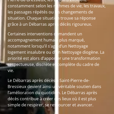
constamment selon les rythmes de vie, les travaux,
les passages répétés ou les changements de
situation. Chaque situation trouve sa réponse
grâce à un Débarras après décès rigoureux.
Certaines interventions demandent un
accompagnement humain plus marqué,
notamment lorsqu’il s’agit d’un Nettoyage
logement insalubre ou d’un Nettoyage diogène. La
priorité est alors d’apporter une transformation
respectueuse, discrète et complète du cadre de
vie.
Le Débarras après décès à Saint-Pierre-de-
Bressieux devient ainsi un véritable soutien dans
l’amélioration du quotidien. Le Débarras après
décès contribue à créer des lieux où il est plus
simple de respirer, se ressourcer et avancer.