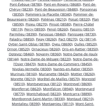
Pont-Évêque (38780)
,
Pont-en-Royans (38680)
,
Pont-de-
Chéruy (38230)
,
Pont-de-Beauvoisin (38480)
,
Ponsonnas
(38350)
,
Pommiers-la-Placette (38340)
,
Pommier-de-
Beaurepaire (38260)
,
Poliénas (38210)
,
Poisat (38320)
,
Plan
(38590)
,
Pisieu (38270)
,
Pinsot (38580)
,
Pierre-Châtel
(38119)
,
Percy (38930)
,
Penol (38260)
,
Passins (38510)
,
Parmilieu (38390)
,
Panossas (38460)
,
Panissage (38730)
,
Paladru (38850)
,
Pajay (38260)
,
Pact (38270)
,
Oz (38114)
,
Oytier-Saint-Oblas (38780)
,
Oyeu (38690)
,
Oulles (38520)
,
Ornon (38520)
,
Ornacieux (38260)
,
Oris-en-Rattier (38350)
,
Optevoz (38460)
,
Noyarey (38360)
,
Notre-Dame-de-Vaulx
(38144)
,
Notre-Dame-de-Mésage (38220)
,
Notre-Dame-de-
l’Osier (38470)
,
Notre-Dame-de-Commiers (38450)
,
Nivolas-Vermelle (38300)
,
Nantes-en-Ratier (38350)
,
Murinais (38160)
,
Murianette (38420)
,
Mottier (38260)
,
Morette (38210)
,
Morêtel-de-Mailles (38570)
,
Morestel
(38510)
,
Montseveroux (38122)
,
Montrevel (38690)
,
Montferrat (38620)
,
Montfalcon (38940)
,
Monteynard
(38770)
,
Montchaboud (38220)
,
Montcarra (38890)
,
Montbonnot-Saint-Martin (38330)
,
Montaud (38210)
,
Montalieu (38390)
,
Montagnieu (38110)
,
Mont-Saint-