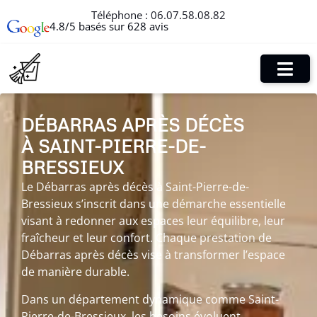
Téléphone :
06.07.58.08.82
4.8/5 basés sur 628 avis
DÉBARRAS APRÈS DÉCÈS
À SAINT-PIERRE-DE-
BRESSIEUX
Le Débarras après décès à Saint-Pierre-de-
Bressieux s’inscrit dans une démarche essentielle
visant à redonner aux espaces leur équilibre, leur
fraîcheur et leur confort. Chaque prestation de
Débarras après décès vise à transformer l’espace
de manière durable.
Dans un département dynamique comme Saint-
Pierre-de-Bressieux, les besoins évoluent