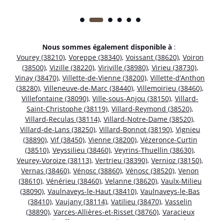
Nous sommes également disponible à
:
Vourey (38210)
,
Voreppe (38340)
,
Voissant (38620)
,
Voiron
(38500)
,
Vizille (38220)
,
Viriville (38980)
,
Virieu (38730)
,
Vinay (38470)
,
Villette-de-Vienne (38200)
,
Villette-d’Anthon
(38280)
,
Villeneuve-de-Marc (38440)
,
Villemoirieu (38460)
,
Villefontaine (38090)
,
Ville-sous-Anjou (38150)
,
Villard-
Saint-Christophe (38119)
,
Villard-Reymond (38520)
,
Villard-Reculas (38114)
,
Villard-Notre-Dame (38520)
,
Villard-de-Lans (38250)
,
Villard-Bonnot (38190)
,
Vignieu
(38890)
,
Vif (38450)
,
Vienne (38200)
,
Vézeronce-Curtin
(38510)
,
Veyssilieu (38460)
,
Veyrins-Thuellin (38630)
,
Veurey-Voroize (38113)
,
Vertrieu (38390)
,
Vernioz (38150)
,
Vernas (38460)
,
Vénosc (38860)
,
Vénosc (38520)
,
Venon
(38610)
,
Vénérieu (38460)
,
Velanne (38620)
,
Vaulx-Milieu
(38090)
,
Vaulnaveys-le-Haut (38410)
,
Vaulnaveys-le-Bas
(38410)
,
Vaujany (38114)
,
Vatilieu (38470)
,
Vasselin
(38890)
,
Varces-Allières-et-Risset (38760)
,
Varacieux