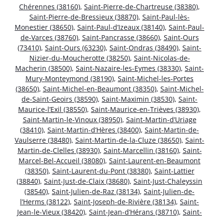
Chérennes (38160)
,
Saint-Pierre-de-Chartreuse (38380)
,
Saint-Pierre-de-Bressieux (38870)
,
Saint-Paul-lès-
Monestier (38650)
,
Saint-Paul-d’Izeaux (38140)
,
Saint-Paul-
de-Varces (38760)
,
Saint-Pancrasse (38660)
,
Saint-Ours
(73410)
,
Saint-Ours (63230)
,
Saint-Ondras (38490)
,
Saint-
Nizier-du-Moucherotte (38250)
,
Saint-Nicolas-de-
Macherin (38500)
,
Saint-Nazaire-les-Eymes (38330)
,
Saint-
Mury-Monteymond (38190)
,
Saint-Michel-les-Portes
(38650)
,
Saint-Michel-en-Beaumont (38350)
,
Saint-Michel-
de-Saint-Geoirs (38590)
,
Saint-Maximin (38530)
,
Saint-
Maurice-l’Exil (38550)
,
Saint-Maurice-en-Trièves (38930)
,
Saint-Martin-le-Vinoux (38950)
,
Saint-Martin-d’Uriage
(38410)
,
Saint-Martin-d’Hères (38400)
,
Saint-Martin-de-
Vaulserre (38480)
,
Saint-Martin-de-la-Cluze (38650)
,
Saint-
Martin-de-Clelles (38930)
,
Saint-Marcellin (38160)
,
Saint-
Marcel-Bel-Accueil (38080)
,
Saint-Laurent-en-Beaumont
(38350)
,
Saint-Laurent-du-Pont (38380)
,
Saint-Lattier
(38840)
,
Saint-Just-de-Claix (38680)
,
Saint-Just-Chaleyssin
(38540)
,
Saint-Julien-de-Raz (38134)
,
Saint-Julien-de-
l’Herms (38122)
,
Saint-Joseph-de-Rivière (38134)
,
Saint-
Jean-le-Vieux (38420)
,
Saint-Jean-d’Hérans (38710)
,
Saint-