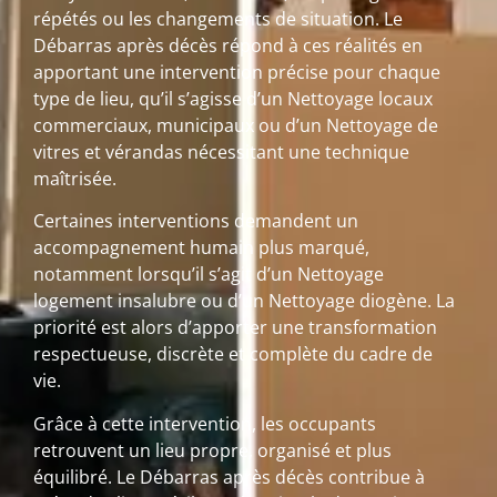
répétés ou les changements de situation. Le
Débarras après décès répond à ces réalités en
apportant une intervention précise pour chaque
type de lieu, qu’il s’agisse d’un Nettoyage locaux
commerciaux, municipaux ou d’un Nettoyage de
vitres et vérandas nécessitant une technique
maîtrisée.
Certaines interventions demandent un
accompagnement humain plus marqué,
notamment lorsqu’il s’agit d’un Nettoyage
logement insalubre ou d’un Nettoyage diogène. La
priorité est alors d’apporter une transformation
respectueuse, discrète et complète du cadre de
vie.
Grâce à cette intervention, les occupants
retrouvent un lieu propre, organisé et plus
équilibré. Le Débarras après décès contribue à