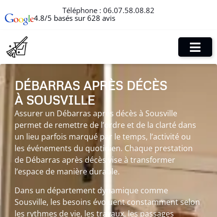
Téléphone :
06.07.58.08.82
4.8/5 basés sur 628 avis
DÉBARRAS APRÈS DÉCÈS
À SOUSVILLE
Assurer un Débarras après décès à Sousville
permet de remettre de l’ordre et de la clarté dans
un lieu parfois marqué par le temps, l’activité ou
les événements du quotidien. Chaque prestation
de Débarras après décès vise à transformer
l’espace de manière durable.
Dans un département dynamique comme
Sousville, les besoins évoluent constamment selon
les rythmes de vie, les travaux, les passages