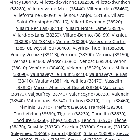
Vinay (38470)
,
Villette-de-Vienne (38200)
,
Villette-d’Anthon
(38280)
,
Villeneuve-de-Marc (38440)
,
Villemoirieu (38460)
,
Villefontaine (38090)
,
Ville-sous-Anjou (38150)
,
Villard-
Saint-Christophe (38119)
,
Villard-Reymond (38520)
,
Villard-Reculas (38114)
,
Villard-Notre-Dame (38520)
,
Villard-de-Lans (38250)
,
Villard-Bonnot (38190)
,
Vignieu
(38890)
,
Vif (38450)
,
Vienne (38200)
,
Vézeronce-Curtin
(38510)
,
Veyssilieu (38460)
,
Veyrins-Thuellin (38630)
,
Veurey-Voroize (38113)
,
Vertrieu (38390)
,
Vernioz (38150)
,
Vernas (38460)
,
Vénosc (38860)
,
Vénosc (38520)
,
Venon
(38610)
,
Vénérieu (38460)
,
Velanne (38620)
,
Vaulx-Milieu
(38090)
,
Vaulnaveys-le-Haut (38410)
,
Vaulnaveys-le-Bas
(38410)
,
Vaujany (38114)
,
Vatilieu (38470)
,
Vasselin
(38890)
,
Varces-Allières-et-Risset (38760)
,
Varacieux
(38470)
,
Valjouffrey (38740)
,
Valencogne (38730)
,
Valencin
(38540)
,
Valbonnais (38740)
,
Tullins (38210)
,
Trept (38460)
,
Tréminis (38710)
,
Treffort (38650)
,
Tramolé (38300)
,
Torchefelon (38690)
,
Tignieu (38230)
,
Thuellin (38630)
,
Thodure (38260)
,
Theys (38570)
,
Tencin (38570)
,
Têche
(38470)
,
Susville (38350)
,
Succieu (38300)
,
Sonnay (38150)
,
Soleymieu (38460)
,
Sinard (38650)
,
Sillans (38590)
,
Siévoz
(38350)
,
Siccieu (38460)
,
Seyssuel (38200)
,
Seyssins