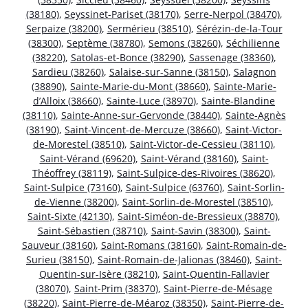
(38180)
,
Seyssinet-Pariset (38170)
,
Serre-Nerpol (38470)
,
Serpaize (38200)
,
Sermérieu (38510)
,
Sérézin-de-la-Tour
(38300)
,
Septème (38780)
,
Semons (38260)
,
Séchilienne
(38220)
,
Satolas-et-Bonce (38290)
,
Sassenage (38360)
,
Sardieu (38260)
,
Salaise-sur-Sanne (38150)
,
Salagnon
(38890)
,
Sainte-Marie-du-Mont (38660)
,
Sainte-Marie-
d’Alloix (38660)
,
Sainte-Luce (38970)
,
Sainte-Blandine
(38110)
,
Sainte-Anne-sur-Gervonde (38440)
,
Sainte-Agnès
(38190)
,
Saint-Vincent-de-Mercuze (38660)
,
Saint-Victor-
de-Morestel (38510)
,
Saint-Victor-de-Cessieu (38110)
,
Saint-Vérand (69620)
,
Saint-Vérand (38160)
,
Saint-
Théoffrey (38119)
,
Saint-Sulpice-des-Rivoires (38620)
,
Saint-Sulpice (73160)
,
Saint-Sulpice (63760)
,
Saint-Sorlin-
de-Vienne (38200)
,
Saint-Sorlin-de-Morestel (38510)
,
Saint-Sixte (42130)
,
Saint-Siméon-de-Bressieux (38870)
,
Saint-Sébastien (38710)
,
Saint-Savin (38300)
,
Saint-
Sauveur (38160)
,
Saint-Romans (38160)
,
Saint-Romain-de-
Surieu (38150)
,
Saint-Romain-de-Jalionas (38460)
,
Saint-
Quentin-sur-Isère (38210)
,
Saint-Quentin-Fallavier
(38070)
,
Saint-Prim (38370)
,
Saint-Pierre-de-Mésage
(38220)
,
Saint-Pierre-de-Méaroz (38350)
,
Saint-Pierre-de-