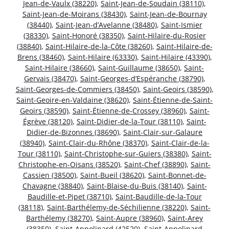
Jean-de-Vaulx (38220)
,
Saint-Jean-de-Soudain (38110)
,
Saint-Jean-de-Moirans (38430)
,
Saint-Jean-de-Bournay
(38440)
,
Saint-Jean-d’Avelanne (38480)
,
Saint-Ismier
(38330)
,
Saint-Honoré (38350)
,
Saint-Hilaire-du-Rosier
(38840)
,
Saint-Hilaire-de-la-Côte (38260)
,
Saint-Hilaire-de-
Brens (38460)
,
Saint-Hilaire (63330)
,
Saint-Hilaire (43390)
,
Saint-Hilaire (38660)
,
Saint-Guillaume (38650)
,
Saint-
Gervais (38470)
,
Saint-Georges-d’Espéranche (38790)
,
Saint-Georges-de-Commiers (38450)
,
Saint-Geoirs (38590)
,
Saint-Geoire-en-Valdaine (38620)
,
Saint-Étienne-de-Saint-
Geoirs (38590)
,
Saint-Étienne-de-Crossey (38960)
,
Saint-
Égrève (38120)
,
Saint-Didier-de-la-Tour (38110)
,
Saint-
Didier-de-Bizonnes (38690)
,
Saint-Clair-sur-Galaure
(38940)
,
Saint-Clair-du-Rhône (38370)
,
Saint-Clair-de-la-
Tour (38110)
,
Saint-Christophe-sur-Guiers (38380)
,
Saint-
Christophe-en-Oisans (38520)
,
Saint-Chef (38890)
,
Saint-
Cassien (38500)
,
Saint-Bueil (38620)
,
Saint-Bonnet-de-
Chavagne (38840)
,
Saint-Blaise-du-Buis (38140)
,
Saint-
Baudille-et-Pipet (38710)
,
Saint-Baudille-de-la-Tour
(38118)
,
Saint-Barthélemy-de-Séchilienne (38220)
,
Saint-
Barthélemy (38270)
,
Saint-Aupre (38960)
,
Saint-Arey
(38350)
,
Saint-Appolinard (42520)
,
Saint-Appolinard