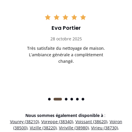
Eva Portier
28 octobre 2025
ble.
Très satisfaite du nettoyage de maison.
Le 
 en
L’ambiance générale a complètement
ret
changé.
Nous sommes également disponible à
:
Vourey (38210)
,
Voreppe (38340)
,
Voissant (38620)
,
Voiron
(38500)
,
Vizille (38220)
,
Viriville (38980)
,
Virieu (38730)
,