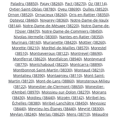
Paladru (38850)
,
Pajay (38260)
,
Pact (38270)
,
Oz (38114)
,
Oytier-Saint-Oblas (38780)
,
Oyeu (38690)
,
Oulles (38520)
,
Ornon (38520)
,
Ornacieux (38260)
,
Oris-en-Rattier (38350)
,
Optevoz (38460)
,
Noyarey (38360)
,
Notre-Dame-de-Vaulx
(38144)
,
Notre-Dame-de-Mésage (38220)
,
Notre-Dame-de-
l’Osier (38470)
,
Notre-Dame-de-Commiers (38450)
,
Nivolas-Vermelle (38300)
,
Nantes-en-Ratier (38350)
,
Murinais (38160)
,
Murianette (38420)
,
Mottier (38260)
,
Morette (38210)
,
Morêtel-de-Mailles (38570)
,
Morestel
(38510)
,
Montseveroux (38122)
,
Montrevel (38690)
,
Montferrat (38620)
,
Montfalcon (38940)
,
Monteynard
(38770)
,
Montchaboud (38220)
,
Montcarra (38890)
,
Montbonnot-Saint-Martin (38330)
,
Montaud (38210)
,
Montalieu (38390)
,
Montagnieu (38110)
,
Mont-Saint-
Martin (38120)
,
Mont-de-Lans (38860)
,
Monsteroux-Milieu
(38122)
,
Monestier-de-Clermont (38650)
,
Monestier-
d’Ambel (38970)
,
Moissieu-sur-Dolon (38270)
,
Moirans
(38430)
,
Moidieu (38440)
,
Mizoën (38142)
,
Miribel-les-
Échelles (38380)
,
Miribel-Lanchâtre (38450)
,
Meyssiez
(38440)
,
Meyrieu-les-Étangs (38440)
,
Meyrié (38300)
,
Meylan (38240)
,
Merlas (38620)
,
Mens (38710)
,
Méaudre