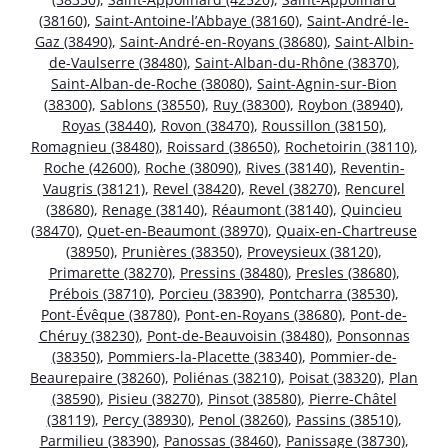
(38160)
,
Saint-Antoine-l’Abbaye (38160)
,
Saint-André-le-
Gaz (38490)
,
Saint-André-en-Royans (38680)
,
Saint-Albin-
de-Vaulserre (38480)
,
Saint-Alban-du-Rhône (38370)
,
Saint-Alban-de-Roche (38080)
,
Saint-Agnin-sur-Bion
(38300)
,
Sablons (38550)
,
Ruy (38300)
,
Roybon (38940)
,
Royas (38440)
,
Rovon (38470)
,
Roussillon (38150)
,
Romagnieu (38480)
,
Roissard (38650)
,
Rochetoirin (38110)
,
Roche (42600)
,
Roche (38090)
,
Rives (38140)
,
Reventin-
Vaugris (38121)
,
Revel (38420)
,
Revel (38270)
,
Rencurel
(38680)
,
Renage (38140)
,
Réaumont (38140)
,
Quincieu
(38470)
,
Quet-en-Beaumont (38970)
,
Quaix-en-Chartreuse
(38950)
,
Prunières (38350)
,
Proveysieux (38120)
,
Primarette (38270)
,
Pressins (38480)
,
Presles (38680)
,
Prébois (38710)
,
Porcieu (38390)
,
Pontcharra (38530)
,
Pont-Évêque (38780)
,
Pont-en-Royans (38680)
,
Pont-de-
Chéruy (38230)
,
Pont-de-Beauvoisin (38480)
,
Ponsonnas
(38350)
,
Pommiers-la-Placette (38340)
,
Pommier-de-
Beaurepaire (38260)
,
Poliénas (38210)
,
Poisat (38320)
,
Plan
(38590)
,
Pisieu (38270)
,
Pinsot (38580)
,
Pierre-Châtel
(38119)
,
Percy (38930)
,
Penol (38260)
,
Passins (38510)
,
Parmilieu (38390)
,
Panossas (38460)
,
Panissage (38730)
,