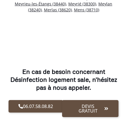
Meyrieu-les-Étangs (38440)
,
Meyrié (38300)
,
Meylan
(38240)
,
Merlas (38620)
,
Mens (38710)
En cas de besoin concernant
Désinfection logement sale, n'hésitez
pas à nous appeler.
06.07.58.08.82
DEVIS
GRATUIT