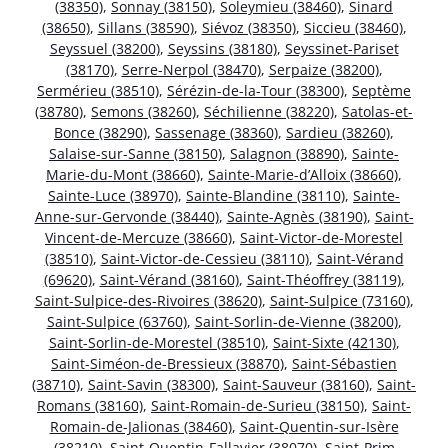
(38350)
,
Sonnay (38150)
,
Soleymieu (38460)
,
Sinard
(38650)
,
Sillans (38590)
,
Siévoz (38350)
,
Siccieu (38460)
,
Seyssuel (38200)
,
Seyssins (38180)
,
Seyssinet-Pariset
(38170)
,
Serre-Nerpol (38470)
,
Serpaize (38200)
,
Sermérieu (38510)
,
Sérézin-de-la-Tour (38300)
,
Septème
(38780)
,
Semons (38260)
,
Séchilienne (38220)
,
Satolas-et-
Bonce (38290)
,
Sassenage (38360)
,
Sardieu (38260)
,
Salaise-sur-Sanne (38150)
,
Salagnon (38890)
,
Sainte-
Marie-du-Mont (38660)
,
Sainte-Marie-d’Alloix (38660)
,
Sainte-Luce (38970)
,
Sainte-Blandine (38110)
,
Sainte-
Anne-sur-Gervonde (38440)
,
Sainte-Agnès (38190)
,
Saint-
Vincent-de-Mercuze (38660)
,
Saint-Victor-de-Morestel
(38510)
,
Saint-Victor-de-Cessieu (38110)
,
Saint-Vérand
(69620)
,
Saint-Vérand (38160)
,
Saint-Théoffrey (38119)
,
Saint-Sulpice-des-Rivoires (38620)
,
Saint-Sulpice (73160)
,
Saint-Sulpice (63760)
,
Saint-Sorlin-de-Vienne (38200)
,
Saint-Sorlin-de-Morestel (38510)
,
Saint-Sixte (42130)
,
Saint-Siméon-de-Bressieux (38870)
,
Saint-Sébastien
(38710)
,
Saint-Savin (38300)
,
Saint-Sauveur (38160)
,
Saint-
Romans (38160)
,
Saint-Romain-de-Surieu (38150)
,
Saint-
Romain-de-Jalionas (38460)
,
Saint-Quentin-sur-Isère
(38210)
,
Saint-Quentin-Fallavier (38070)
,
Saint-Prim