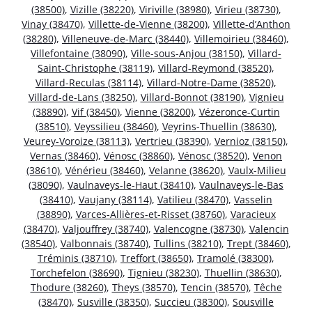
(38500)
,
Vizille (38220)
,
Viriville (38980)
,
Virieu (38730)
,
Vinay (38470)
,
Villette-de-Vienne (38200)
,
Villette-d’Anthon
(38280)
,
Villeneuve-de-Marc (38440)
,
Villemoirieu (38460)
,
Villefontaine (38090)
,
Ville-sous-Anjou (38150)
,
Villard-
Saint-Christophe (38119)
,
Villard-Reymond (38520)
,
Villard-Reculas (38114)
,
Villard-Notre-Dame (38520)
,
Villard-de-Lans (38250)
,
Villard-Bonnot (38190)
,
Vignieu
(38890)
,
Vif (38450)
,
Vienne (38200)
,
Vézeronce-Curtin
(38510)
,
Veyssilieu (38460)
,
Veyrins-Thuellin (38630)
,
Veurey-Voroize (38113)
,
Vertrieu (38390)
,
Vernioz (38150)
,
Vernas (38460)
,
Vénosc (38860)
,
Vénosc (38520)
,
Venon
(38610)
,
Vénérieu (38460)
,
Velanne (38620)
,
Vaulx-Milieu
(38090)
,
Vaulnaveys-le-Haut (38410)
,
Vaulnaveys-le-Bas
(38410)
,
Vaujany (38114)
,
Vatilieu (38470)
,
Vasselin
(38890)
,
Varces-Allières-et-Risset (38760)
,
Varacieux
(38470)
,
Valjouffrey (38740)
,
Valencogne (38730)
,
Valencin
(38540)
,
Valbonnais (38740)
,
Tullins (38210)
,
Trept (38460)
,
Tréminis (38710)
,
Treffort (38650)
,
Tramolé (38300)
,
Torchefelon (38690)
,
Tignieu (38230)
,
Thuellin (38630)
,
Thodure (38260)
,
Theys (38570)
,
Tencin (38570)
,
Têche
(38470)
,
Susville (38350)
,
Succieu (38300)
,
Sousville