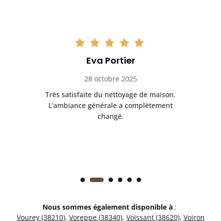
Eva Portier
28 octobre 2025
ble.
Très satisfaite du nettoyage de maison.
Le 
 en
L’ambiance générale a complètement
ret
changé.
Nous sommes également disponible à
:
Vourey (38210)
,
Voreppe (38340)
,
Voissant (38620)
,
Voiron