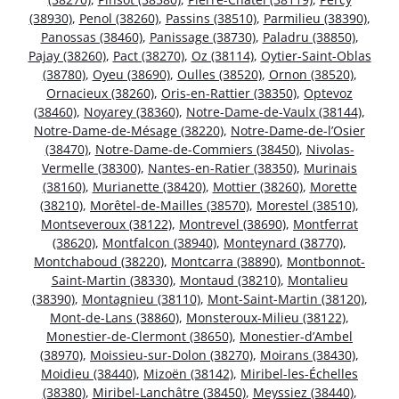
(38930)
,
Penol (38260)
,
Passins (38510)
,
Parmilieu (38390)
,
Panossas (38460)
,
Panissage (38730)
,
Paladru (38850)
,
Pajay (38260)
,
Pact (38270)
,
Oz (38114)
,
Oytier-Saint-Oblas
(38780)
,
Oyeu (38690)
,
Oulles (38520)
,
Ornon (38520)
,
Ornacieux (38260)
,
Oris-en-Rattier (38350)
,
Optevoz
(38460)
,
Noyarey (38360)
,
Notre-Dame-de-Vaulx (38144)
,
Notre-Dame-de-Mésage (38220)
,
Notre-Dame-de-l’Osier
(38470)
,
Notre-Dame-de-Commiers (38450)
,
Nivolas-
Vermelle (38300)
,
Nantes-en-Ratier (38350)
,
Murinais
(38160)
,
Murianette (38420)
,
Mottier (38260)
,
Morette
(38210)
,
Morêtel-de-Mailles (38570)
,
Morestel (38510)
,
Montseveroux (38122)
,
Montrevel (38690)
,
Montferrat
(38620)
,
Montfalcon (38940)
,
Monteynard (38770)
,
Montchaboud (38220)
,
Montcarra (38890)
,
Montbonnot-
Saint-Martin (38330)
,
Montaud (38210)
,
Montalieu
(38390)
,
Montagnieu (38110)
,
Mont-Saint-Martin (38120)
,
Mont-de-Lans (38860)
,
Monsteroux-Milieu (38122)
,
Monestier-de-Clermont (38650)
,
Monestier-d’Ambel
(38970)
,
Moissieu-sur-Dolon (38270)
,
Moirans (38430)
,
Moidieu (38440)
,
Mizoën (38142)
,
Miribel-les-Échelles
(38380)
,
Miribel-Lanchâtre (38450)
,
Meyssiez (38440)
,