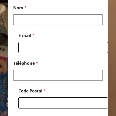
E
Nom
*
-
m
a
i
l
*
E-mail
*
C
o
d
e
Téléphone
*
Code Postal
*