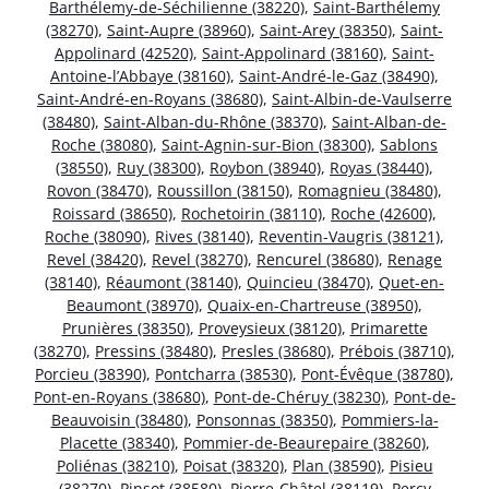
Barthélemy-de-Séchilienne (38220)
,
Saint-Barthélemy
(38270)
,
Saint-Aupre (38960)
,
Saint-Arey (38350)
,
Saint-
Appolinard (42520)
,
Saint-Appolinard (38160)
,
Saint-
Antoine-l’Abbaye (38160)
,
Saint-André-le-Gaz (38490)
,
Saint-André-en-Royans (38680)
,
Saint-Albin-de-Vaulserre
(38480)
,
Saint-Alban-du-Rhône (38370)
,
Saint-Alban-de-
Roche (38080)
,
Saint-Agnin-sur-Bion (38300)
,
Sablons
(38550)
,
Ruy (38300)
,
Roybon (38940)
,
Royas (38440)
,
Rovon (38470)
,
Roussillon (38150)
,
Romagnieu (38480)
,
Roissard (38650)
,
Rochetoirin (38110)
,
Roche (42600)
,
Roche (38090)
,
Rives (38140)
,
Reventin-Vaugris (38121)
,
Revel (38420)
,
Revel (38270)
,
Rencurel (38680)
,
Renage
(38140)
,
Réaumont (38140)
,
Quincieu (38470)
,
Quet-en-
Beaumont (38970)
,
Quaix-en-Chartreuse (38950)
,
Prunières (38350)
,
Proveysieux (38120)
,
Primarette
(38270)
,
Pressins (38480)
,
Presles (38680)
,
Prébois (38710)
,
Porcieu (38390)
,
Pontcharra (38530)
,
Pont-Évêque (38780)
,
Pont-en-Royans (38680)
,
Pont-de-Chéruy (38230)
,
Pont-de-
Beauvoisin (38480)
,
Ponsonnas (38350)
,
Pommiers-la-
Placette (38340)
,
Pommier-de-Beaurepaire (38260)
,
Poliénas (38210)
,
Poisat (38320)
,
Plan (38590)
,
Pisieu
(38270)
,
Pinsot (38580)
,
Pierre-Châtel (38119)
,
Percy