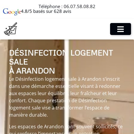
Téléphone :
06.07.58.08.82
4.8/5 basés sur 628 avis
DÉSINFECTION LOGEMENT
SALE
À ARANDON
Le Désinfection logement sale à Arandon s’inscrit
dans une démarche essentielle visant à redonner
aux espaces leur équilibre, leur fraîcheur et leur
confort. Chaque prestation de Désinfection
logement sale vise à transformer l’espace de
manière durable.
Les espaces de Arandon sont souvent sollicités, ce
qui renforce l’importance d’un entretien