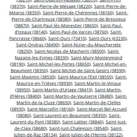
(38370)
,
Saint-Pierre-de-Mésage (38220)
,
Saint-Pierre-de-
Méaroz (38350)
,
Saint-Pierre-de-Chérennes (38160)
,
Saint-
Pierre-de-Chartreuse (38380)
,
Saint-Pierre-de-Bressieux
(38870)
,
Saint-Paul-lès-Monestier (38650)
,
Saint-Paul-
d’Izeaux (38140)
,
Saint-Paul-de-Varces (38760)
,
Saint-
Pancrasse (38660)
,
Saint-Ours (73410)
,
Saint-Ours (63230)
,
Saint-Ondras (38490)
,
Saint-Nizier-du-Moucherotte
(38250)
,
Saint-Nicolas-de-Macherin (38500)
,
Saint-
Nazaire-les-Eymes (38330)
,
Saint-Mury-Monteymond
(38190)
,
Saint-Michel-les-Portes (38650)
,
Saint-Michel-en-
Beaumont (38350)
,
Saint-Michel-de-Saint-Geoirs (38590)
,
Saint-Maximin (38530)
,
Saint-Maurice-l’Exil (38550)
,
Saint-
Maurice-en-Trièves (38930)
,
Saint-Martin-le-Vinoux
(38950)
,
Saint-Martin-d’Uriage (38410)
,
Saint-Martin-
d’Hères (38400)
,
Saint-Martin-de-Vaulserre (38480)
,
Saint-
Martin-de-la-Cluze (38650)
,
Saint-Martin-de-Clelles
(38930)
,
Saint-Marcellin (38160)
,
Saint-Marcel-Bel-Accueil
(38080)
,
Saint-Laurent-en-Beaumont (38350)
,
Saint-
Laurent-du-Pont (38380)
,
Saint-Lattier (38840)
,
Saint-Just-
de-Claix (38680)
,
Saint-Just-Chaleyssin (38540)
,
Saint-
Julien-de-Raz (38134)
,
Saint-Julien-de-l’Herms (38122)
,