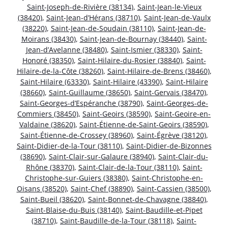
Saint-Joseph-de-Rivière (38134)
,
Saint-Jean-le-Vieux
(38420)
,
Saint-Jean-d’Hérans (38710)
,
Saint-Jean-de-Vaulx
(38220)
,
Saint-Jean-de-Soudain (38110)
,
Saint-Jean-de-
Moirans (38430)
,
Saint-Jean-de-Bournay (38440)
,
Saint-
Jean-d’Avelanne (38480)
,
Saint-Ismier (38330)
,
Saint-
Honoré (38350)
,
Saint-Hilaire-du-Rosier (38840)
,
Saint-
Hilaire-de-la-Côte (38260)
,
Saint-Hilaire-de-Brens (38460)
,
Saint-Hilaire (63330)
,
Saint-Hilaire (43390)
,
Saint-Hilaire
(38660)
,
Saint-Guillaume (38650)
,
Saint-Gervais (38470)
,
Saint-Georges-d’Espéranche (38790)
,
Saint-Georges-de-
Commiers (38450)
,
Saint-Geoirs (38590)
,
Saint-Geoire-en-
Valdaine (38620)
,
Saint-Étienne-de-Saint-Geoirs (38590)
,
Saint-Étienne-de-Crossey (38960)
,
Saint-Égrève (38120)
,
Saint-Didier-de-la-Tour (38110)
,
Saint-Didier-de-Bizonnes
(38690)
,
Saint-Clair-sur-Galaure (38940)
,
Saint-Clair-du-
Rhône (38370)
,
Saint-Clair-de-la-Tour (38110)
,
Saint-
Christophe-sur-Guiers (38380)
,
Saint-Christophe-en-
Oisans (38520)
,
Saint-Chef (38890)
,
Saint-Cassien (38500)
,
Saint-Bueil (38620)
,
Saint-Bonnet-de-Chavagne (38840)
,
Saint-Blaise-du-Buis (38140)
,
Saint-Baudille-et-Pipet
(38710)
,
Saint-Baudille-de-la-Tour (38118)
,
Saint-