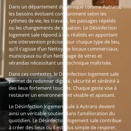
Dans un département dynamique comme Autrans,
les besoins évoluent constamment selon les
rythmes de vie, les travaux, les passages répétés
ou les changements de situation. Le Désinfection
logement sale répond à ces réalités en apportant
une intervention précise pour chaque type de lieu,
qu’il s’agisse d’un Nettoyage locaux commerciaux,
municipaux ou d’un Nettoyage de vitres et
vérandas nécessitant une technique maîtrisée.
Dans ces contextes, le Désinfection logement sale
permet de redonner dignité, sécurité et sérénité à
des lieux fortement touchés. Chaque geste vise à
restaurer un environnement vivable et apaisant.
Le Désinfection logement sale à Autrans devient
ainsi un véritable soutien dans l’amélioration du
quotidien. Le Désinfection logement sale contribue
à créer des lieux où il est plus simple de respirer,