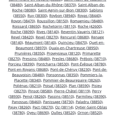
(38480)
,
Saint-Alban-du-Rhône (38370)
,
Saint-Alban-de-
Roche (38080)
,
Saint-Agnin-sur-Bion (38300)
,
Sablons
(38550)
,
Ruy (38300)
,
Roybon (38940)
,
Royas (38440)
,
Rovon (38470)
,
Roussillon (38150)
,
Romagnieu (38480)
,
Roissard (38650)
,
Rochetoirin (38110)
,
Roche (42600)
,
Roche (38090)
,
Rives (38140)
,
Reventin-Vaugris (38121)
,
Revel (38420)
,
Revel (38270)
,
Rencurel (38680)
,
Renage
(38140)
,
Réaumont (38140)
,
Quincieu (38470)
,
Quet-en-
Beaumont (38970)
,
Quaix-en-Chartreuse (38950)
,
Prunières (38350)
,
Proveysieux (38120)
,
Primarette
(38270)
,
Pressins (38480)
,
Presles (38680)
,
Prébois (38710)
,
Porcieu (38390)
,
Pontcharra (38530)
,
Pont-Évêque (38780)
,
Pont-en-Royans (38680)
,
Pont-de-Chéruy (38230)
,
Pont-de-
Beauvoisin (38480)
,
Ponsonnas (38350)
,
Pommiers-la-
Placette (38340)
,
Pommier-de-Beaurepaire (38260)
,
Poliénas (38210)
,
Poisat (38320)
,
Plan (38590)
,
Pisieu
(38270)
,
Pinsot (38580)
,
Pierre-Châtel (38119)
,
Percy
(38930)
,
Penol (38260)
,
Passins (38510)
,
Parmilieu (38390)
,
Panossas (38460)
,
Panissage (38730)
,
Paladru (38850)
,
Pajay (38260)
,
Pact (38270)
,
Oz (38114)
,
Oytier-Saint-Oblas
(38780)
,
Oyeu (38690)
,
Oulles (38520)
,
Ornon (38520)
,