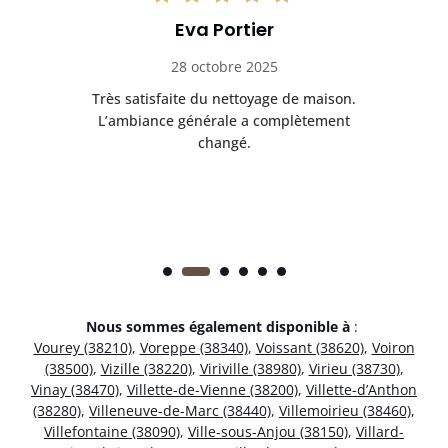
Eva Portier
28 octobre 2025
ble.
Très satisfaite du nettoyage de maison.
Le 
 en
L’ambiance générale a complètement
ret
changé.
Nous sommes également disponible à
:
Vourey (38210)
,
Voreppe (38340)
,
Voissant (38620)
,
Voiron
(38500)
,
Vizille (38220)
,
Viriville (38980)
,
Virieu (38730)
,
Vinay (38470)
,
Villette-de-Vienne (38200)
,
Villette-d’Anthon
(38280)
,
Villeneuve-de-Marc (38440)
,
Villemoirieu (38460)
,
Villefontaine (38090)
,
Ville-sous-Anjou (38150)
,
Villard-