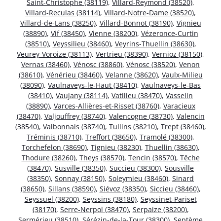
Saint-Christophe (38119)
,
Villard-Reymond (38520)
,
Villard-Reculas (38114)
,
Villard-Notre-Dame (38520)
,
Villard-de-Lans (38250)
,
Villard-Bonnot (38190)
,
Vignieu
(38890)
,
Vif (38450)
,
Vienne (38200)
,
Vézeronce-Curtin
(38510)
,
Veyssilieu (38460)
,
Veyrins-Thuellin (38630)
,
Veurey-Voroize (38113)
,
Vertrieu (38390)
,
Vernioz (38150)
,
Vernas (38460)
,
Vénosc (38860)
,
Vénosc (38520)
,
Venon
(38610)
,
Vénérieu (38460)
,
Velanne (38620)
,
Vaulx-Milieu
(38090)
,
Vaulnaveys-le-Haut (38410)
,
Vaulnaveys-le-Bas
(38410)
,
Vaujany (38114)
,
Vatilieu (38470)
,
Vasselin
(38890)
,
Varces-Allières-et-Risset (38760)
,
Varacieux
(38470)
,
Valjouffrey (38740)
,
Valencogne (38730)
,
Valencin
(38540)
,
Valbonnais (38740)
,
Tullins (38210)
,
Trept (38460)
,
Tréminis (38710)
,
Treffort (38650)
,
Tramolé (38300)
,
Torchefelon (38690)
,
Tignieu (38230)
,
Thuellin (38630)
,
Thodure (38260)
,
Theys (38570)
,
Tencin (38570)
,
Têche
(38470)
,
Susville (38350)
,
Succieu (38300)
,
Sousville
(38350)
,
Sonnay (38150)
,
Soleymieu (38460)
,
Sinard
(38650)
,
Sillans (38590)
,
Siévoz (38350)
,
Siccieu (38460)
,
Seyssuel (38200)
,
Seyssins (38180)
,
Seyssinet-Pariset
(38170)
,
Serre-Nerpol (38470)
,
Serpaize (38200)
,
Sermérieu (38510)
,
Sérézin-de-la-Tour (38300)
,
Septème