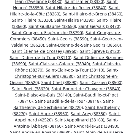
Jean-d’Avelanne (38480)
,
Saint-Ismier (38330)
,
Saint-
Honoré (38350)
,
Saint-Hilaire-du-Rosier (38840)
,
Saint-
Hilaire-de-la-Côte (38260)
,
Saint-Hilaire-de-Brens (38460)
,
Saint-Hilaire (63330)
,
Saint-Hilaire (43390)
,
Saint-Hilaire
(38660)
,
Saint-Guillaume (38650)
,
Saint-Gervais (38470)
,
Saint-Georges-d’Espéranche (38790)
,
Saint-Georges-de-
Commiers (38450)
,
Saint-Geoirs (38590)
,
Saint-Geoire-en-
Valdaine (38620)
,
Saint-Étienne-de-Saint-Geoirs (38590)
,
Saint-Étienne-de-Crossey (38960)
,
Saint-Égrève (38120)
,
Saint-Didier-de-la-Tour (38110)
,
Saint-Didier-de-Bizonnes
(38690)
,
Saint-Clair-sur-Galaure (38940)
,
Saint-Clair-du-
Rhône (38370)
,
Saint-Clair-de-la-Tour (38110)
,
Saint-
Christophe-sur-Guiers (38380)
,
Saint-Christophe-en-
Oisans (38520)
,
Saint-Chef (38890)
,
Saint-Cassien (38500)
,
Saint-Bueil (38620)
,
Saint-Bonnet-de-Chavagne (38840)
,
Saint-Blaise-du-Buis (38140)
,
Saint-Baudille-et-Pipet
(38710)
,
Saint-Baudille-de-la-Tour (38118)
,
Saint-
Barthélemy-de-Séchilienne (38220)
,
Saint-Barthélemy
(38270)
,
Saint-Aupre (38960)
,
Saint-Arey (38350)
,
Saint-
Appolinard (42520)
,
Saint-Appolinard (38160)
,
Saint-
Antoine-l’Abbaye (38160)
,
Saint-André-le-Gaz (38490)
,
Saint-André-en-Royans (38680)
,
Saint-Albin-de-Vaulserre