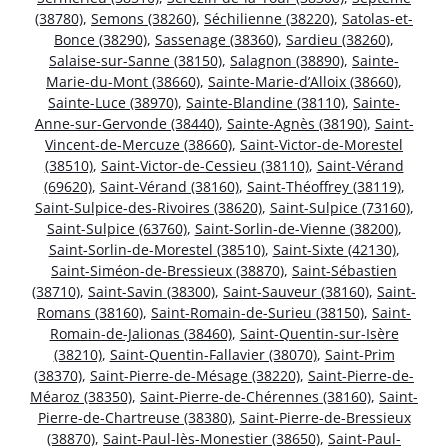
(38780)
,
Semons (38260)
,
Séchilienne (38220)
,
Satolas-et-
Bonce (38290)
,
Sassenage (38360)
,
Sardieu (38260)
,
Salaise-sur-Sanne (38150)
,
Salagnon (38890)
,
Sainte-
Marie-du-Mont (38660)
,
Sainte-Marie-d’Alloix (38660)
,
Sainte-Luce (38970)
,
Sainte-Blandine (38110)
,
Sainte-
Anne-sur-Gervonde (38440)
,
Sainte-Agnès (38190)
,
Saint-
Vincent-de-Mercuze (38660)
,
Saint-Victor-de-Morestel
(38510)
,
Saint-Victor-de-Cessieu (38110)
,
Saint-Vérand
(69620)
,
Saint-Vérand (38160)
,
Saint-Théoffrey (38119)
,
Saint-Sulpice-des-Rivoires (38620)
,
Saint-Sulpice (73160)
,
Saint-Sulpice (63760)
,
Saint-Sorlin-de-Vienne (38200)
,
Saint-Sorlin-de-Morestel (38510)
,
Saint-Sixte (42130)
,
Saint-Siméon-de-Bressieux (38870)
,
Saint-Sébastien
(38710)
,
Saint-Savin (38300)
,
Saint-Sauveur (38160)
,
Saint-
Romans (38160)
,
Saint-Romain-de-Surieu (38150)
,
Saint-
Romain-de-Jalionas (38460)
,
Saint-Quentin-sur-Isère
(38210)
,
Saint-Quentin-Fallavier (38070)
,
Saint-Prim
(38370)
,
Saint-Pierre-de-Mésage (38220)
,
Saint-Pierre-de-
Méaroz (38350)
,
Saint-Pierre-de-Chérennes (38160)
,
Saint-
Pierre-de-Chartreuse (38380)
,
Saint-Pierre-de-Bressieux
(38870)
,
Saint-Paul-lès-Monestier (38650)
,
Saint-Paul-