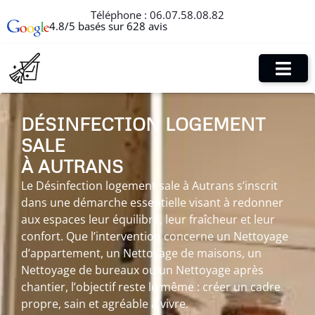
Téléphone :
06.07.58.08.82
4.8/5 basés sur 628 avis
DÉSINFECTION LOGEMENT
SALE
À AUTRANS
Le Désinfection logement sale à Autrans s’inscrit
dans une démarche essentielle visant à redonner
aux espaces leur équilibre, leur fraîcheur et leur
confort. Que l’intervention concerne un Nettoyage
d’appartement, un Nettoyage de maisons, un
Nettoyage de bureaux ou un Nettoyage après
chantier, l’objectif reste le même : créer un cadre
propre, sain et agréable à vivre.