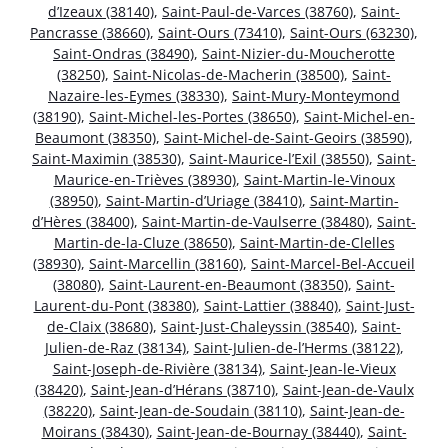
d’Izeaux (38140)
,
Saint-Paul-de-Varces (38760)
,
Saint-
Pancrasse (38660)
,
Saint-Ours (73410)
,
Saint-Ours (63230)
,
Saint-Ondras (38490)
,
Saint-Nizier-du-Moucherotte
(38250)
,
Saint-Nicolas-de-Macherin (38500)
,
Saint-
Nazaire-les-Eymes (38330)
,
Saint-Mury-Monteymond
(38190)
,
Saint-Michel-les-Portes (38650)
,
Saint-Michel-en-
Beaumont (38350)
,
Saint-Michel-de-Saint-Geoirs (38590)
,
Saint-Maximin (38530)
,
Saint-Maurice-l’Exil (38550)
,
Saint-
Maurice-en-Trièves (38930)
,
Saint-Martin-le-Vinoux
(38950)
,
Saint-Martin-d’Uriage (38410)
,
Saint-Martin-
d’Hères (38400)
,
Saint-Martin-de-Vaulserre (38480)
,
Saint-
Martin-de-la-Cluze (38650)
,
Saint-Martin-de-Clelles
(38930)
,
Saint-Marcellin (38160)
,
Saint-Marcel-Bel-Accueil
(38080)
,
Saint-Laurent-en-Beaumont (38350)
,
Saint-
Laurent-du-Pont (38380)
,
Saint-Lattier (38840)
,
Saint-Just-
de-Claix (38680)
,
Saint-Just-Chaleyssin (38540)
,
Saint-
Julien-de-Raz (38134)
,
Saint-Julien-de-l’Herms (38122)
,
Saint-Joseph-de-Rivière (38134)
,
Saint-Jean-le-Vieux
(38420)
,
Saint-Jean-d’Hérans (38710)
,
Saint-Jean-de-Vaulx
(38220)
,
Saint-Jean-de-Soudain (38110)
,
Saint-Jean-de-
Moirans (38430)
,
Saint-Jean-de-Bournay (38440)
,
Saint-