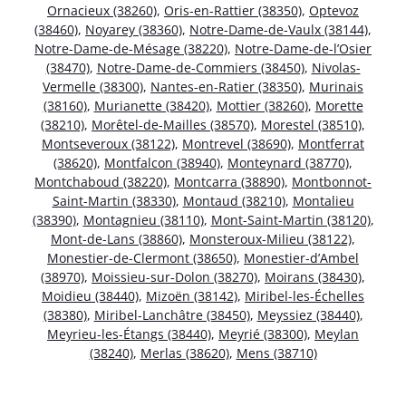
Ornacieux (38260)
,
Oris-en-Rattier (38350)
,
Optevoz
(38460)
,
Noyarey (38360)
,
Notre-Dame-de-Vaulx (38144)
,
Notre-Dame-de-Mésage (38220)
,
Notre-Dame-de-l’Osier
(38470)
,
Notre-Dame-de-Commiers (38450)
,
Nivolas-
Vermelle (38300)
,
Nantes-en-Ratier (38350)
,
Murinais
(38160)
,
Murianette (38420)
,
Mottier (38260)
,
Morette
(38210)
,
Morêtel-de-Mailles (38570)
,
Morestel (38510)
,
Montseveroux (38122)
,
Montrevel (38690)
,
Montferrat
(38620)
,
Montfalcon (38940)
,
Monteynard (38770)
,
Montchaboud (38220)
,
Montcarra (38890)
,
Montbonnot-
Saint-Martin (38330)
,
Montaud (38210)
,
Montalieu
(38390)
,
Montagnieu (38110)
,
Mont-Saint-Martin (38120)
,
Mont-de-Lans (38860)
,
Monsteroux-Milieu (38122)
,
Monestier-de-Clermont (38650)
,
Monestier-d’Ambel
(38970)
,
Moissieu-sur-Dolon (38270)
,
Moirans (38430)
,
Moidieu (38440)
,
Mizoën (38142)
,
Miribel-les-Échelles
(38380)
,
Miribel-Lanchâtre (38450)
,
Meyssiez (38440)
,
Meyrieu-les-Étangs (38440)
,
Meyrié (38300)
,
Meylan
(38240)
,
Merlas (38620)
,
Mens (38710)