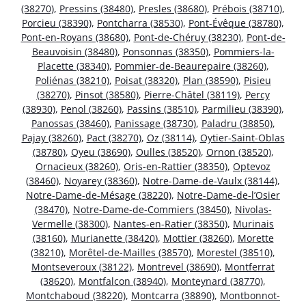
(38270)
,
Pressins (38480)
,
Presles (38680)
,
Prébois (38710)
,
Porcieu (38390)
,
Pontcharra (38530)
,
Pont-Évêque (38780)
,
Pont-en-Royans (38680)
,
Pont-de-Chéruy (38230)
,
Pont-de-
Beauvoisin (38480)
,
Ponsonnas (38350)
,
Pommiers-la-
Placette (38340)
,
Pommier-de-Beaurepaire (38260)
,
Poliénas (38210)
,
Poisat (38320)
,
Plan (38590)
,
Pisieu
(38270)
,
Pinsot (38580)
,
Pierre-Châtel (38119)
,
Percy
(38930)
,
Penol (38260)
,
Passins (38510)
,
Parmilieu (38390)
,
Panossas (38460)
,
Panissage (38730)
,
Paladru (38850)
,
Pajay (38260)
,
Pact (38270)
,
Oz (38114)
,
Oytier-Saint-Oblas
(38780)
,
Oyeu (38690)
,
Oulles (38520)
,
Ornon (38520)
,
Ornacieux (38260)
,
Oris-en-Rattier (38350)
,
Optevoz
(38460)
,
Noyarey (38360)
,
Notre-Dame-de-Vaulx (38144)
,
Notre-Dame-de-Mésage (38220)
,
Notre-Dame-de-l’Osier
(38470)
,
Notre-Dame-de-Commiers (38450)
,
Nivolas-
Vermelle (38300)
,
Nantes-en-Ratier (38350)
,
Murinais
(38160)
,
Murianette (38420)
,
Mottier (38260)
,
Morette
(38210)
,
Morêtel-de-Mailles (38570)
,
Morestel (38510)
,
Montseveroux (38122)
,
Montrevel (38690)
,
Montferrat
(38620)
,
Montfalcon (38940)
,
Monteynard (38770)
,
Montchaboud (38220)
,
Montcarra (38890)
,
Montbonnot-