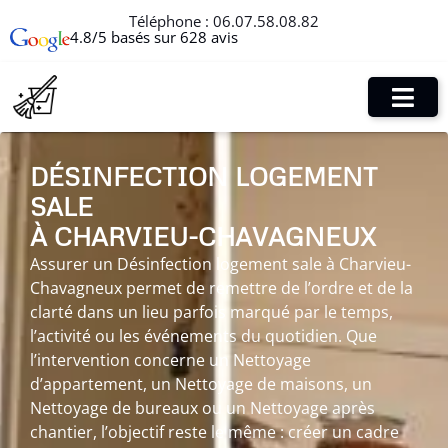
Téléphone :
06.07.58.08.82
4.8/5 basés sur 628 avis
DÉSINFECTION LOGEMENT
SALE
À CHARVIEU-CHAVAGNEUX
Assurer un Désinfection logement sale à Charvieu-
Chavagneux permet de remettre de l’ordre et de la
clarté dans un lieu parfois marqué par le temps,
l’activité ou les événements du quotidien. Que
l’intervention concerne un Nettoyage
d’appartement, un Nettoyage de maisons, un
Nettoyage de bureaux ou un Nettoyage après
chantier, l’objectif reste le même : créer un cadre