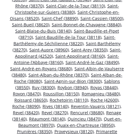
Rhône (38370)
,
Saint-Clair-de-la-Tour (38110)
,
Saint-
Christophe-sur-Guiers (38380)
,
Saint-Christophe-en-
Oisans (38520)
,
Saint-Chef (38890)
,
Saint-Cassien (38500)
,
Saint-Bueil (38620)
,
Saint-Bonnet-de-Chavagne (38840)
,
Saint-Blaise-du-Buis (38140)
,
Saint-Baudille-et-Pipet
(38710)
,
Saint-Baudille-de-la-Tour (38118)
,
Saint-
Barthélemy-de-Séchilienne (38220)
,
Saint-Barthélemy
(38270)
,
Saint-Aupre (38960)
,
Saint-Arey (38350)
,
Saint-
Appolinard (42520)
,
Saint-Appolinard (38160)
,
Saint-
Antoine-l’Abbaye (38160)
,
Saint-André-le-Gaz (38490)
,
Saint-André-en-Royans (38680)
,
Saint-Albin-de-Vaulserre
(38480)
,
Saint-Alban-du-Rhône (38370)
,
Saint-Alban-de-
Roche (38080)
,
Saint-Agnin-sur-Bion (38300)
,
Sablons
(38550)
,
Ruy (38300)
,
Roybon (38940)
,
Royas (38440)
,
Rovon (38470)
,
Roussillon (38150)
,
Romagnieu (38480)
,
Roissard (38650)
,
Rochetoirin (38110)
,
Roche (42600)
,
Roche (38090)
,
Rives (38140)
,
Reventin-Vaugris (38121)
,
Revel (38420)
,
Revel (38270)
,
Rencurel (38680)
,
Renage
(38140)
,
Réaumont (38140)
,
Quincieu (38470)
,
Quet-en-
Beaumont (38970)
,
Quaix-en-Chartreuse (38950)
,
Prunières (38350)
,
Proveysieux (38120)
,
Primarette