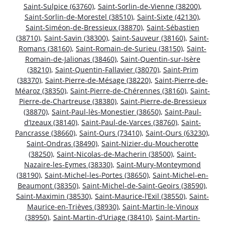
Saint-Sulpice (63760)
,
Saint-Sorlin-de-Vienne (38200)
,
Saint-Sorlin-de-Morestel (38510)
,
Saint-Sixte (42130)
,
Saint-Siméon-de-Bressieux (38870)
,
Saint-Sébastien
(38710)
,
Saint-Savin (38300)
,
Saint-Sauveur (38160)
,
Saint-
Romans (38160)
,
Saint-Romain-de-Surieu (38150)
,
Saint-
Romain-de-Jalionas (38460)
,
Saint-Quentin-sur-Isère
(38210)
,
Saint-Quentin-Fallavier (38070)
,
Saint-Prim
(38370)
,
Saint-Pierre-de-Mésage (38220)
,
Saint-Pierre-de-
Méaroz (38350)
,
Saint-Pierre-de-Chérennes (38160)
,
Saint-
Pierre-de-Chartreuse (38380)
,
Saint-Pierre-de-Bressieux
(38870)
,
Saint-Paul-lès-Monestier (38650)
,
Saint-Paul-
d’Izeaux (38140)
,
Saint-Paul-de-Varces (38760)
,
Saint-
Pancrasse (38660)
,
Saint-Ours (73410)
,
Saint-Ours (63230)
,
Saint-Ondras (38490)
,
Saint-Nizier-du-Moucherotte
(38250)
,
Saint-Nicolas-de-Macherin (38500)
,
Saint-
Nazaire-les-Eymes (38330)
,
Saint-Mury-Monteymond
(38190)
,
Saint-Michel-les-Portes (38650)
,
Saint-Michel-en-
Beaumont (38350)
,
Saint-Michel-de-Saint-Geoirs (38590)
,
Saint-Maximin (38530)
,
Saint-Maurice-l’Exil (38550)
,
Saint-
Maurice-en-Trièves (38930)
,
Saint-Martin-le-Vinoux
(38950)
,
Saint-Martin-d’Uriage (38410)
,
Saint-Martin-