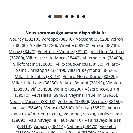
Nous sommes également disponible à
:
Vourey (38210)
,
Voreppe (38340)
,
Voissant (38620)
,
Voiron
(38500)
,
Vizille (38220)
,
Viriville (38980)
,
Virieu (38730)
,
Vinay (38470)
,
Villette-de-Vienne (38200)
,
Villette-d’Anthon
(38280)
,
Villeneuve-de-Marc (38440)
,
Villemoirieu (38460)
,
Villefontaine (38090)
,
Ville-sous-Anjou (38150)
,
Villard-
Saint-Christophe (38119)
,
Villard-Reymond (38520)
,
Villard-Reculas (38114)
,
Villard-Notre-Dame (38520)
,
Villard-de-Lans (38250)
,
Villard-Bonnot (38190)
,
Vignieu
(38890)
,
Vif (38450)
,
Vienne (38200)
,
Vézeronce-Curtin
(38510)
,
Veyssilieu (38460)
,
Veyrins-Thuellin (38630)
,
Veurey-Voroize (38113)
,
Vertrieu (38390)
,
Vernioz (38150)
,
Vernas (38460)
,
Vénosc (38860)
,
Vénosc (38520)
,
Venon
(38610)
,
Vénérieu (38460)
,
Velanne (38620)
,
Vaulx-Milieu
(38090)
,
Vaulnaveys-le-Haut (38410)
,
Vaulnaveys-le-Bas
(38410)
,
Vaujany (38114)
,
Vatilieu (38470)
,
Vasselin
(38890)
,
Varces-Allières-et-Risset (38760)
,
Varacieux