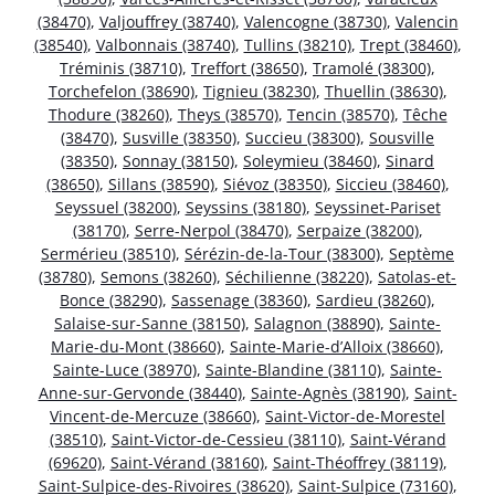
(38470)
,
Valjouffrey (38740)
,
Valencogne (38730)
,
Valencin
(38540)
,
Valbonnais (38740)
,
Tullins (38210)
,
Trept (38460)
,
Tréminis (38710)
,
Treffort (38650)
,
Tramolé (38300)
,
Torchefelon (38690)
,
Tignieu (38230)
,
Thuellin (38630)
,
Thodure (38260)
,
Theys (38570)
,
Tencin (38570)
,
Têche
(38470)
,
Susville (38350)
,
Succieu (38300)
,
Sousville
(38350)
,
Sonnay (38150)
,
Soleymieu (38460)
,
Sinard
(38650)
,
Sillans (38590)
,
Siévoz (38350)
,
Siccieu (38460)
,
Seyssuel (38200)
,
Seyssins (38180)
,
Seyssinet-Pariset
(38170)
,
Serre-Nerpol (38470)
,
Serpaize (38200)
,
Sermérieu (38510)
,
Sérézin-de-la-Tour (38300)
,
Septème
(38780)
,
Semons (38260)
,
Séchilienne (38220)
,
Satolas-et-
Bonce (38290)
,
Sassenage (38360)
,
Sardieu (38260)
,
Salaise-sur-Sanne (38150)
,
Salagnon (38890)
,
Sainte-
Marie-du-Mont (38660)
,
Sainte-Marie-d’Alloix (38660)
,
Sainte-Luce (38970)
,
Sainte-Blandine (38110)
,
Sainte-
Anne-sur-Gervonde (38440)
,
Sainte-Agnès (38190)
,
Saint-
Vincent-de-Mercuze (38660)
,
Saint-Victor-de-Morestel
(38510)
,
Saint-Victor-de-Cessieu (38110)
,
Saint-Vérand
(69620)
,
Saint-Vérand (38160)
,
Saint-Théoffrey (38119)
,
Saint-Sulpice-des-Rivoires (38620)
,
Saint-Sulpice (73160)
,