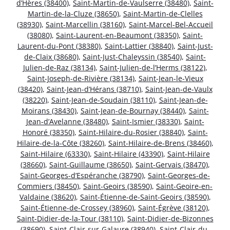
d’Hères (38400)
,
Saint-Martin-de-Vaulserre (38480)
,
Saint-
Martin-de-la-Cluze (38650)
,
Saint-Martin-de-Clelles
(38930)
,
Saint-Marcellin (38160)
,
Saint-Marcel-Bel-Accueil
(38080)
,
Saint-Laurent-en-Beaumont (38350)
,
Saint-
Laurent-du-Pont (38380)
,
Saint-Lattier (38840)
,
Saint-Just-
de-Claix (38680)
,
Saint-Just-Chaleyssin (38540)
,
Saint-
Julien-de-Raz (38134)
,
Saint-Julien-de-l’Herms (38122)
,
Saint-Joseph-de-Rivière (38134)
,
Saint-Jean-le-Vieux
(38420)
,
Saint-Jean-d’Hérans (38710)
,
Saint-Jean-de-Vaulx
(38220)
,
Saint-Jean-de-Soudain (38110)
,
Saint-Jean-de-
Moirans (38430)
,
Saint-Jean-de-Bournay (38440)
,
Saint-
Jean-d’Avelanne (38480)
,
Saint-Ismier (38330)
,
Saint-
Honoré (38350)
,
Saint-Hilaire-du-Rosier (38840)
,
Saint-
Hilaire-de-la-Côte (38260)
,
Saint-Hilaire-de-Brens (38460)
,
Saint-Hilaire (63330)
,
Saint-Hilaire (43390)
,
Saint-Hilaire
(38660)
,
Saint-Guillaume (38650)
,
Saint-Gervais (38470)
,
Saint-Georges-d’Espéranche (38790)
,
Saint-Georges-de-
Commiers (38450)
,
Saint-Geoirs (38590)
,
Saint-Geoire-en-
Valdaine (38620)
,
Saint-Étienne-de-Saint-Geoirs (38590)
,
Saint-Étienne-de-Crossey (38960)
,
Saint-Égrève (38120)
,
Saint-Didier-de-la-Tour (38110)
,
Saint-Didier-de-Bizonnes
(38690)
,
Saint-Clair-sur-Galaure (38940)
,
Saint-Clair-du-