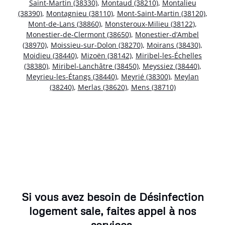
Saint-Martin (38330)
,
Montaud (38210)
,
Montalieu
(38390)
,
Montagnieu (38110)
,
Mont-Saint-Martin (38120)
,
Mont-de-Lans (38860)
,
Monsteroux-Milieu (38122)
,
Monestier-de-Clermont (38650)
,
Monestier-d’Ambel
(38970)
,
Moissieu-sur-Dolon (38270)
,
Moirans (38430)
,
Moidieu (38440)
,
Mizoën (38142)
,
Miribel-les-Échelles
(38380)
,
Miribel-Lanchâtre (38450)
,
Meyssiez (38440)
,
Meyrieu-les-Étangs (38440)
,
Meyrié (38300)
,
Meylan
(38240)
,
Merlas (38620)
,
Mens (38710)
Si vous avez besoin de Désinfection
logement sale, faites appel à nos
services.