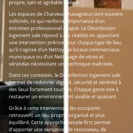
propre, sain et agréable à vivre.
Les espaces de Charvieu-Chavagneux sont souvent
sollicités, ce qui renforce l’importance d’un
entretien professionnel adapté. Le Désinfection
logement sale répond à ces réalités en apportant
une intervention précise pour chaque type de lieu,
qu’il s’agisse d’un Nettoyage locaux commerciaux,
municipaux ou d’un Nettoyage de vitres et
vérandas nécessitant une technique maîtrisée.
Dans ces contextes, le Désinfection logement sale
permet de redonner dignité, sécurité et sérénité à
des lieux fortement touchés. Chaque geste vise à
restaurer un environnement vivable et apaisant.
Grâce à cette intervention, les occupants
retrouvent un lieu propre, organisé et plus
équilibré. Cette approche people-first permet
d’apporter une sensation de renouveau, de