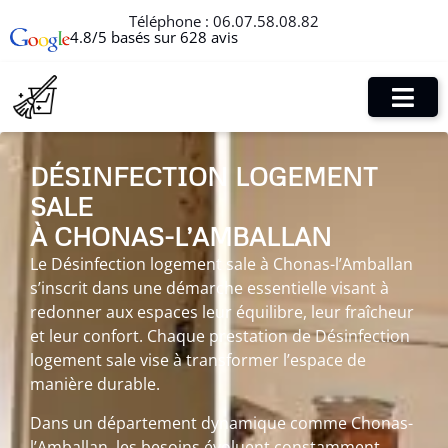
Téléphone :
06.07.58.08.82
4.8/5 basés sur 628 avis
DÉSINFECTION LOGEMENT
SALE
À CHONAS-L’AMBALLAN
Le Désinfection logement sale à Chonas-l’Amballan
s’inscrit dans une démarche essentielle visant à
redonner aux espaces leur équilibre, leur fraîcheur
et leur confort. Chaque prestation de Désinfection
logement sale vise à transformer l’espace de
manière durable.
Dans un département dynamique comme Chonas-
l’Amballan, les besoins évoluent constamment