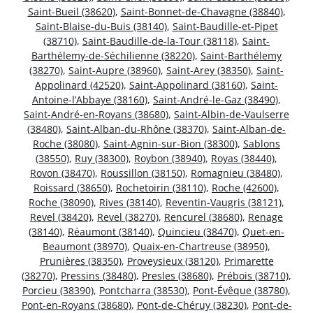
Saint-Bueil (38620)
,
Saint-Bonnet-de-Chavagne (38840)
,
Saint-Blaise-du-Buis (38140)
,
Saint-Baudille-et-Pipet
(38710)
,
Saint-Baudille-de-la-Tour (38118)
,
Saint-
Barthélemy-de-Séchilienne (38220)
,
Saint-Barthélemy
(38270)
,
Saint-Aupre (38960)
,
Saint-Arey (38350)
,
Saint-
Appolinard (42520)
,
Saint-Appolinard (38160)
,
Saint-
Antoine-l’Abbaye (38160)
,
Saint-André-le-Gaz (38490)
,
Saint-André-en-Royans (38680)
,
Saint-Albin-de-Vaulserre
(38480)
,
Saint-Alban-du-Rhône (38370)
,
Saint-Alban-de-
Roche (38080)
,
Saint-Agnin-sur-Bion (38300)
,
Sablons
(38550)
,
Ruy (38300)
,
Roybon (38940)
,
Royas (38440)
,
Rovon (38470)
,
Roussillon (38150)
,
Romagnieu (38480)
,
Roissard (38650)
,
Rochetoirin (38110)
,
Roche (42600)
,
Roche (38090)
,
Rives (38140)
,
Reventin-Vaugris (38121)
,
Revel (38420)
,
Revel (38270)
,
Rencurel (38680)
,
Renage
(38140)
,
Réaumont (38140)
,
Quincieu (38470)
,
Quet-en-
Beaumont (38970)
,
Quaix-en-Chartreuse (38950)
,
Prunières (38350)
,
Proveysieux (38120)
,
Primarette
(38270)
,
Pressins (38480)
,
Presles (38680)
,
Prébois (38710)
,
Porcieu (38390)
,
Pontcharra (38530)
,
Pont-Évêque (38780)
,
Pont-en-Royans (38680)
,
Pont-de-Chéruy (38230)
,
Pont-de-