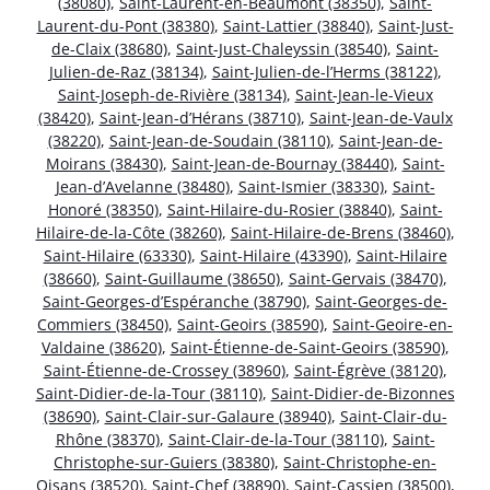
(38080)
,
Saint-Laurent-en-Beaumont (38350)
,
Saint-
Laurent-du-Pont (38380)
,
Saint-Lattier (38840)
,
Saint-Just-
de-Claix (38680)
,
Saint-Just-Chaleyssin (38540)
,
Saint-
Julien-de-Raz (38134)
,
Saint-Julien-de-l’Herms (38122)
,
Saint-Joseph-de-Rivière (38134)
,
Saint-Jean-le-Vieux
(38420)
,
Saint-Jean-d’Hérans (38710)
,
Saint-Jean-de-Vaulx
(38220)
,
Saint-Jean-de-Soudain (38110)
,
Saint-Jean-de-
Moirans (38430)
,
Saint-Jean-de-Bournay (38440)
,
Saint-
Jean-d’Avelanne (38480)
,
Saint-Ismier (38330)
,
Saint-
Honoré (38350)
,
Saint-Hilaire-du-Rosier (38840)
,
Saint-
Hilaire-de-la-Côte (38260)
,
Saint-Hilaire-de-Brens (38460)
,
Saint-Hilaire (63330)
,
Saint-Hilaire (43390)
,
Saint-Hilaire
(38660)
,
Saint-Guillaume (38650)
,
Saint-Gervais (38470)
,
Saint-Georges-d’Espéranche (38790)
,
Saint-Georges-de-
Commiers (38450)
,
Saint-Geoirs (38590)
,
Saint-Geoire-en-
Valdaine (38620)
,
Saint-Étienne-de-Saint-Geoirs (38590)
,
Saint-Étienne-de-Crossey (38960)
,
Saint-Égrève (38120)
,
Saint-Didier-de-la-Tour (38110)
,
Saint-Didier-de-Bizonnes
(38690)
,
Saint-Clair-sur-Galaure (38940)
,
Saint-Clair-du-
Rhône (38370)
,
Saint-Clair-de-la-Tour (38110)
,
Saint-
Christophe-sur-Guiers (38380)
,
Saint-Christophe-en-
Oisans (38520)
,
Saint-Chef (38890)
,
Saint-Cassien (38500)
,