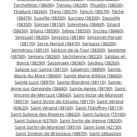
Torchefelon (38690)
,
Tignieu (38230)
,
Thuellin (38630)
,
Thodure (38260)
,
Theys (38570)
,
Tencin (38570)
,
Têche
(38470)
,
Susville (38350)
,
Succieu (38300)
,
Sousville
(38350)
,
Sonnay (38150)
,
Soleymieu (38460)
,
Sinard
(38650)
,
Sillans (38590)
,
Siévoz (38350)
,
Siccieu (38460)
,
Seyssuel (38200)
,
Seyssins (38180)
,
Seyssinet-Pariset
(38170)
,
Serre-Nerpol (38470)
,
Serpaize (38200)
,
Sermérieu (38510)
,
Sérézin-de-la-Tour (38300)
,
Septème
(38780)
,
Semons (38260)
,
Séchilienne (38220)
,
Satolas-et-
Bonce (38290)
,
Sassenage (38360)
,
Sardieu (38260)
,
Salaise-sur-Sanne (38150)
,
Salagnon (38890)
,
Sainte-
Marie-du-Mont (38660)
,
Sainte-Marie-d’Alloix (38660)
,
Sainte-Luce (38970)
,
Sainte-Blandine (38110)
,
Sainte-
Anne-sur-Gervonde (38440)
,
Sainte-Agnès (38190)
,
Saint-
Vincent-de-Mercuze (38660)
,
Saint-Victor-de-Morestel
(38510)
,
Saint-Victor-de-Cessieu (38110)
,
Saint-Vérand
(69620)
,
Saint-Vérand (38160)
,
Saint-Théoffrey (38119)
,
Saint-Sulpice-des-Rivoires (38620)
,
Saint-Sulpice (73160)
,
Saint-Sulpice (63760)
,
Saint-Sorlin-de-Vienne (38200)
,
Saint-Sorlin-de-Morestel (38510)
,
Saint-Sixte (42130)
,
Saint-Siméon-de-Bressieux (38870)
,
Saint-Sébastien