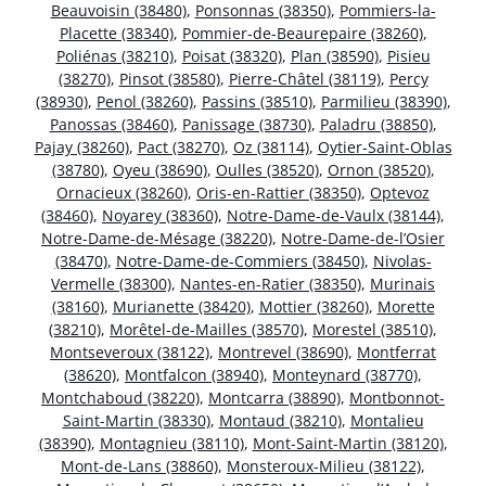
Beauvoisin (38480)
,
Ponsonnas (38350)
,
Pommiers-la-
Placette (38340)
,
Pommier-de-Beaurepaire (38260)
,
Poliénas (38210)
,
Poisat (38320)
,
Plan (38590)
,
Pisieu
(38270)
,
Pinsot (38580)
,
Pierre-Châtel (38119)
,
Percy
(38930)
,
Penol (38260)
,
Passins (38510)
,
Parmilieu (38390)
,
Panossas (38460)
,
Panissage (38730)
,
Paladru (38850)
,
Pajay (38260)
,
Pact (38270)
,
Oz (38114)
,
Oytier-Saint-Oblas
(38780)
,
Oyeu (38690)
,
Oulles (38520)
,
Ornon (38520)
,
Ornacieux (38260)
,
Oris-en-Rattier (38350)
,
Optevoz
(38460)
,
Noyarey (38360)
,
Notre-Dame-de-Vaulx (38144)
,
Notre-Dame-de-Mésage (38220)
,
Notre-Dame-de-l’Osier
(38470)
,
Notre-Dame-de-Commiers (38450)
,
Nivolas-
Vermelle (38300)
,
Nantes-en-Ratier (38350)
,
Murinais
(38160)
,
Murianette (38420)
,
Mottier (38260)
,
Morette
(38210)
,
Morêtel-de-Mailles (38570)
,
Morestel (38510)
,
Montseveroux (38122)
,
Montrevel (38690)
,
Montferrat
(38620)
,
Montfalcon (38940)
,
Monteynard (38770)
,
Montchaboud (38220)
,
Montcarra (38890)
,
Montbonnot-
Saint-Martin (38330)
,
Montaud (38210)
,
Montalieu
(38390)
,
Montagnieu (38110)
,
Mont-Saint-Martin (38120)
,
Mont-de-Lans (38860)
,
Monsteroux-Milieu (38122)
,