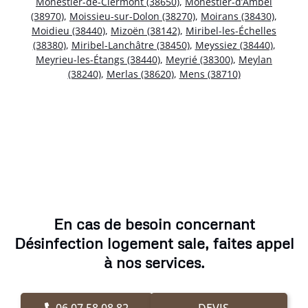
Monestier-de-Clermont (38650)
,
Monestier-d’Ambel
(38970)
,
Moissieu-sur-Dolon (38270)
,
Moirans (38430)
,
Moidieu (38440)
,
Mizoën (38142)
,
Miribel-les-Échelles
(38380)
,
Miribel-Lanchâtre (38450)
,
Meyssiez (38440)
,
Meyrieu-les-Étangs (38440)
,
Meyrié (38300)
,
Meylan
(38240)
,
Merlas (38620)
,
Mens (38710)
En cas de besoin concernant
Désinfection logement sale, faites appel
à nos services.