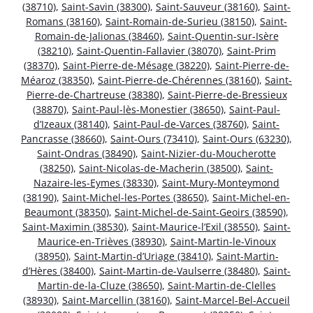
(38710)
,
Saint-Savin (38300)
,
Saint-Sauveur (38160)
,
Saint-
Romans (38160)
,
Saint-Romain-de-Surieu (38150)
,
Saint-
Romain-de-Jalionas (38460)
,
Saint-Quentin-sur-Isère
(38210)
,
Saint-Quentin-Fallavier (38070)
,
Saint-Prim
(38370)
,
Saint-Pierre-de-Mésage (38220)
,
Saint-Pierre-de-
Méaroz (38350)
,
Saint-Pierre-de-Chérennes (38160)
,
Saint-
Pierre-de-Chartreuse (38380)
,
Saint-Pierre-de-Bressieux
(38870)
,
Saint-Paul-lès-Monestier (38650)
,
Saint-Paul-
d’Izeaux (38140)
,
Saint-Paul-de-Varces (38760)
,
Saint-
Pancrasse (38660)
,
Saint-Ours (73410)
,
Saint-Ours (63230)
,
Saint-Ondras (38490)
,
Saint-Nizier-du-Moucherotte
(38250)
,
Saint-Nicolas-de-Macherin (38500)
,
Saint-
Nazaire-les-Eymes (38330)
,
Saint-Mury-Monteymond
(38190)
,
Saint-Michel-les-Portes (38650)
,
Saint-Michel-en-
Beaumont (38350)
,
Saint-Michel-de-Saint-Geoirs (38590)
,
Saint-Maximin (38530)
,
Saint-Maurice-l’Exil (38550)
,
Saint-
Maurice-en-Trièves (38930)
,
Saint-Martin-le-Vinoux
(38950)
,
Saint-Martin-d’Uriage (38410)
,
Saint-Martin-
d’Hères (38400)
,
Saint-Martin-de-Vaulserre (38480)
,
Saint-
Martin-de-la-Cluze (38650)
,
Saint-Martin-de-Clelles
(38930)
,
Saint-Marcellin (38160)
,
Saint-Marcel-Bel-Accueil