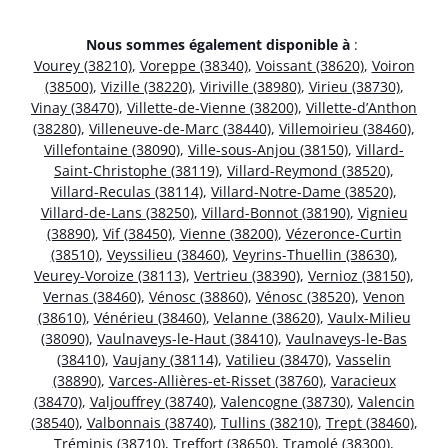
Nous sommes également disponible à
:
Vourey (38210)
,
Voreppe (38340)
,
Voissant (38620)
,
Voiron
(38500)
,
Vizille (38220)
,
Viriville (38980)
,
Virieu (38730)
,
Vinay (38470)
,
Villette-de-Vienne (38200)
,
Villette-d’Anthon
(38280)
,
Villeneuve-de-Marc (38440)
,
Villemoirieu (38460)
,
Villefontaine (38090)
,
Ville-sous-Anjou (38150)
,
Villard-
Saint-Christophe (38119)
,
Villard-Reymond (38520)
,
Villard-Reculas (38114)
,
Villard-Notre-Dame (38520)
,
Villard-de-Lans (38250)
,
Villard-Bonnot (38190)
,
Vignieu
(38890)
,
Vif (38450)
,
Vienne (38200)
,
Vézeronce-Curtin
(38510)
,
Veyssilieu (38460)
,
Veyrins-Thuellin (38630)
,
Veurey-Voroize (38113)
,
Vertrieu (38390)
,
Vernioz (38150)
,
Vernas (38460)
,
Vénosc (38860)
,
Vénosc (38520)
,
Venon
(38610)
,
Vénérieu (38460)
,
Velanne (38620)
,
Vaulx-Milieu
(38090)
,
Vaulnaveys-le-Haut (38410)
,
Vaulnaveys-le-Bas
(38410)
,
Vaujany (38114)
,
Vatilieu (38470)
,
Vasselin
(38890)
,
Varces-Allières-et-Risset (38760)
,
Varacieux
(38470)
,
Valjouffrey (38740)
,
Valencogne (38730)
,
Valencin
(38540)
,
Valbonnais (38740)
,
Tullins (38210)
,
Trept (38460)
,
Tréminis (38710)
,
Treffort (38650)
,
Tramolé (38300)
,