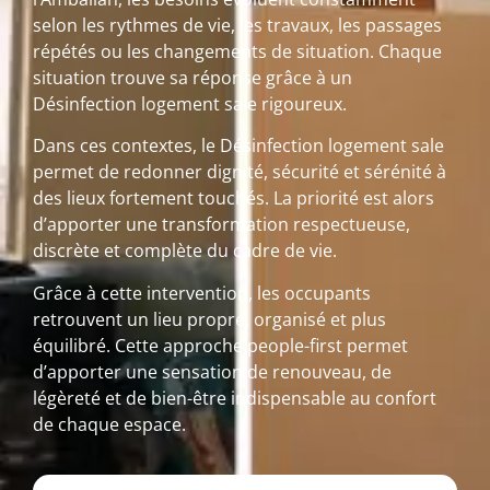
selon les rythmes de vie, les travaux, les passages
répétés ou les changements de situation. Chaque
situation trouve sa réponse grâce à un
Désinfection logement sale rigoureux.
Dans ces contextes, le Désinfection logement sale
permet de redonner dignité, sécurité et sérénité à
des lieux fortement touchés. La priorité est alors
d’apporter une transformation respectueuse,
discrète et complète du cadre de vie.
Grâce à cette intervention, les occupants
retrouvent un lieu propre, organisé et plus
équilibré. Cette approche people-first permet
d’apporter une sensation de renouveau, de
légèreté et de bien-être indispensable au confort
de chaque espace.