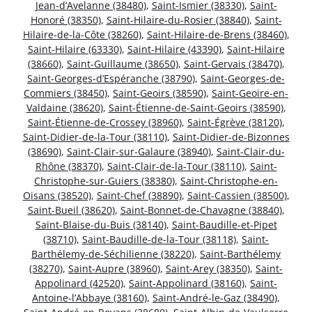
Jean-d’Avelanne (38480)
,
Saint-Ismier (38330)
,
Saint-
Honoré (38350)
,
Saint-Hilaire-du-Rosier (38840)
,
Saint-
Hilaire-de-la-Côte (38260)
,
Saint-Hilaire-de-Brens (38460)
,
Saint-Hilaire (63330)
,
Saint-Hilaire (43390)
,
Saint-Hilaire
(38660)
,
Saint-Guillaume (38650)
,
Saint-Gervais (38470)
,
Saint-Georges-d’Espéranche (38790)
,
Saint-Georges-de-
Commiers (38450)
,
Saint-Geoirs (38590)
,
Saint-Geoire-en-
Valdaine (38620)
,
Saint-Étienne-de-Saint-Geoirs (38590)
,
Saint-Étienne-de-Crossey (38960)
,
Saint-Égrève (38120)
,
Saint-Didier-de-la-Tour (38110)
,
Saint-Didier-de-Bizonnes
(38690)
,
Saint-Clair-sur-Galaure (38940)
,
Saint-Clair-du-
Rhône (38370)
,
Saint-Clair-de-la-Tour (38110)
,
Saint-
Christophe-sur-Guiers (38380)
,
Saint-Christophe-en-
Oisans (38520)
,
Saint-Chef (38890)
,
Saint-Cassien (38500)
,
Saint-Bueil (38620)
,
Saint-Bonnet-de-Chavagne (38840)
,
Saint-Blaise-du-Buis (38140)
,
Saint-Baudille-et-Pipet
(38710)
,
Saint-Baudille-de-la-Tour (38118)
,
Saint-
Barthélemy-de-Séchilienne (38220)
,
Saint-Barthélemy
(38270)
,
Saint-Aupre (38960)
,
Saint-Arey (38350)
,
Saint-
Appolinard (42520)
,
Saint-Appolinard (38160)
,
Saint-
Antoine-l’Abbaye (38160)
,
Saint-André-le-Gaz (38490)
,