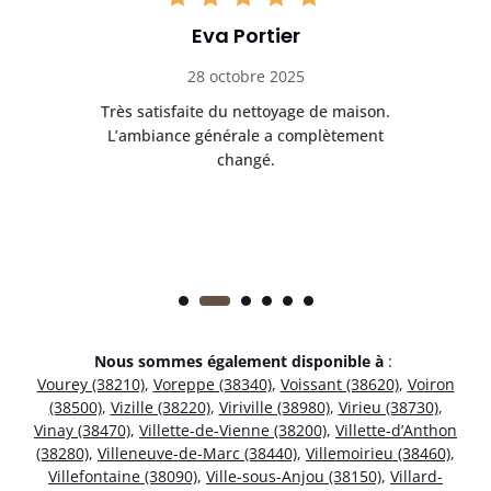
Eva Portier
28 octobre 2025
ble.
Très satisfaite du nettoyage de maison.
Le 
 en
L’ambiance générale a complètement
ret
changé.
Nous sommes également disponible à
:
Vourey (38210)
,
Voreppe (38340)
,
Voissant (38620)
,
Voiron
(38500)
,
Vizille (38220)
,
Viriville (38980)
,
Virieu (38730)
,
Vinay (38470)
,
Villette-de-Vienne (38200)
,
Villette-d’Anthon
(38280)
,
Villeneuve-de-Marc (38440)
,
Villemoirieu (38460)
,
Villefontaine (38090)
,
Ville-sous-Anjou (38150)
,
Villard-