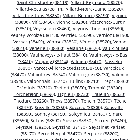
Saint-Christophe (38119)
,
Villard-Reymond (38520)
,
Villard-Reculas (38114)
,
Villard-Notre-Dame (38520)
,
Villard-de-Lans (38250)
,
Villard-Bonnot (38190)
,
Vignieu
(38890)
,
Vif (38450)
,
Vienne (38200)
,
Vézeronce-Curtin
(38510)
,
Veyssilieu (38460)
,
Veyrins-Thuellin (38630)
,
Veurey-Voroize (38113)
,
Vertrieu (38390)
,
Vernioz (38150)
,
Vernas (38460)
,
Vénosc (38860)
,
Vénosc (38520)
,
Venon
(38610)
,
Vénérieu (38460)
,
Velanne (38620)
,
Vaulx-Milieu
(38090)
,
Vaulnaveys-le-Haut (38410)
,
Vaulnaveys-le-Bas
(38410)
,
Vaujany (38114)
,
Vatilieu (38470)
,
Vasselin
(38890)
,
Varces-Allières-et-Risset (38760)
,
Varacieux
(38470)
,
Valjouffrey (38740)
,
Valencogne (38730)
,
Valencin
(38540)
,
Valbonnais (38740)
,
Tullins (38210)
,
Trept (38460)
,
Tréminis (38710)
,
Treffort (38650)
,
Tramolé (38300)
,
Torchefelon (38690)
,
Tignieu (38230)
,
Thuellin (38630)
,
Thodure (38260)
,
Theys (38570)
,
Tencin (38570)
,
Têche
(38470)
,
Susville (38350)
,
Succieu (38300)
,
Sousville
(38350)
,
Sonnay (38150)
,
Soleymieu (38460)
,
Sinard
(38650)
,
Sillans (38590)
,
Siévoz (38350)
,
Siccieu (38460)
,
Seyssuel (38200)
,
Seyssins (38180)
,
Seyssinet-Pariset
(38170)
,
Serre-Nerpol (38470)
,
Serpaize (38200)
,