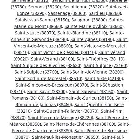
Sermérieu (38510)
,
Sérézin-de-la-Tour (38300)
,
Septème
(38780)
,
Semons (38260)
,
Séchilienne (38220)
,
Satolas-et-
Bonce (38290)
,
Sassenage (38360)
,
Sardieu (38260)
,
Salaise-sur-Sanne (38150)
,
Salagnon (38890)
,
Sainte-
Marie-du-Mont (38660)
,
Sainte-Marie-d’Alloix (38660)
,
Sainte-Luce (38970)
,
Sainte-Blandine (38110)
,
Sainte-
Anne-sur-Gervonde (38440)
,
Sainte-Agnès (38190)
,
Saint-
Vincent-de-Mercuze (38660)
,
Saint-Victor-de-Morestel
(38510)
,
Saint-Victor-de-Cessieu (38110)
,
Saint-Vérand
(69620)
,
Saint-Vérand (38160)
,
Saint-Théoffrey (38119)
,
Saint-Sulpice-des-Rivoires (38620)
,
Saint-Sulpice (73160)
,
Saint-Sulpice (63760)
,
Saint-Sorlin-de-Vienne (38200)
,
Saint-Sorlin-de-Morestel (38510)
,
Saint-Sixte (42130)
,
Saint-Siméon-de-Bressieux (38870)
,
Saint-Sébastien
(38710)
,
Saint-Savin (38300)
,
Saint-Sauveur (38160)
,
Saint-
Romans (38160)
,
Saint-Romain-de-Surieu (38150)
,
Saint-
Romain-de-Jalionas (38460)
,
Saint-Quentin-sur-Isère
(38210)
,
Saint-Quentin-Fallavier (38070)
,
Saint-Prim
(38370)
,
Saint-Pierre-de-Mésage (38220)
,
Saint-Pierre-de-
Méaroz (38350)
,
Saint-Pierre-de-Chérennes (38160)
,
Saint-
Pierre-de-Chartreuse (38380)
,
Saint-Pierre-de-Bressieux
(38870)
,
Saint-Paul-lès-Monestier (38650)
,
Saint-Paul-