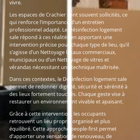
vivre.
Les espaces de Crachier sont souvent sollicités, ce
qui renforce l’importance d’un entretien
professionnel adapté. Le Désinfection logement
sale répond à ces réalités en apportant une
intervention précise pour chaque type de lieu, qu’il
s’agisse d’un Nettoyage locaux commerciaux,
municipaux ou d’un Nettoyage de vitres et
vérandas nécessitant une technique maîtrisée.
Dans ces contextes, le Désinfection logement sale
permet de redonner dignité, sécurité et sérénité à
des lieux fortement touchés. Chaque geste vise à
restaurer un environnement vivable et apaisant.
Grâce à cette intervention, les occupants
retrouvent un lieu propre, organisé et plus
équilibré. Cette approche people-first permet
d’apporter une sensation de renouveau, de