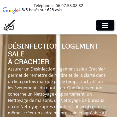
Téléphone :
06.07.58.08.82
4.8/5 basés sur 628 avis
DÉSINFECTION LOGEMENT
SALE
À CRACHIER
Assurer un Désinfection logement sale à Crachier
permet de remettre de l’ordre et de la clarté dans
un lieu parfois marqué par le temps, l’activité ou
les événements du quotidien. Que l’intervention
concerne un Nettoyage d’appartement, un
Nettoyage de maisons, un Nettoyage de bureaux
ou un Nettoyage après chantier, l’objectif reste le
même : créer un cadre propre, sain et agréable à