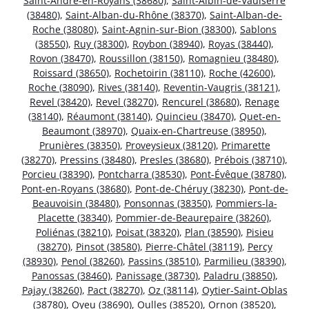
Saint-André-en-Royans (38680)
,
Saint-Albin-de-Vaulserre
(38480)
,
Saint-Alban-du-Rhône (38370)
,
Saint-Alban-de-
Roche (38080)
,
Saint-Agnin-sur-Bion (38300)
,
Sablons
(38550)
,
Ruy (38300)
,
Roybon (38940)
,
Royas (38440)
,
Rovon (38470)
,
Roussillon (38150)
,
Romagnieu (38480)
,
Roissard (38650)
,
Rochetoirin (38110)
,
Roche (42600)
,
Roche (38090)
,
Rives (38140)
,
Reventin-Vaugris (38121)
,
Revel (38420)
,
Revel (38270)
,
Rencurel (38680)
,
Renage
(38140)
,
Réaumont (38140)
,
Quincieu (38470)
,
Quet-en-
Beaumont (38970)
,
Quaix-en-Chartreuse (38950)
,
Prunières (38350)
,
Proveysieux (38120)
,
Primarette
(38270)
,
Pressins (38480)
,
Presles (38680)
,
Prébois (38710)
,
Porcieu (38390)
,
Pontcharra (38530)
,
Pont-Évêque (38780)
,
Pont-en-Royans (38680)
,
Pont-de-Chéruy (38230)
,
Pont-de-
Beauvoisin (38480)
,
Ponsonnas (38350)
,
Pommiers-la-
Placette (38340)
,
Pommier-de-Beaurepaire (38260)
,
Poliénas (38210)
,
Poisat (38320)
,
Plan (38590)
,
Pisieu
(38270)
,
Pinsot (38580)
,
Pierre-Châtel (38119)
,
Percy
(38930)
,
Penol (38260)
,
Passins (38510)
,
Parmilieu (38390)
,
Panossas (38460)
,
Panissage (38730)
,
Paladru (38850)
,
Pajay (38260)
,
Pact (38270)
,
Oz (38114)
,
Oytier-Saint-Oblas
(38780)
,
Oyeu (38690)
,
Oulles (38520)
,
Ornon (38520)
,