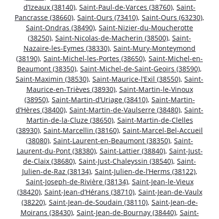
d’Izeaux (38140)
,
Saint-Paul-de-Varces (38760)
,
Saint-
Pancrasse (38660)
,
Saint-Ours (73410)
,
Saint-Ours (63230)
,
Saint-Ondras (38490)
,
Saint-Nizier-du-Moucherotte
(38250)
,
Saint-Nicolas-de-Macherin (38500)
,
Saint-
Nazaire-les-Eymes (38330)
,
Saint-Mury-Monteymond
(38190)
,
Saint-Michel-les-Portes (38650)
,
Saint-Michel-en-
Beaumont (38350)
,
Saint-Michel-de-Saint-Geoirs (38590)
,
Saint-Maximin (38530)
,
Saint-Maurice-l’Exil (38550)
,
Saint-
Maurice-en-Trièves (38930)
,
Saint-Martin-le-Vinoux
(38950)
,
Saint-Martin-d’Uriage (38410)
,
Saint-Martin-
d’Hères (38400)
,
Saint-Martin-de-Vaulserre (38480)
,
Saint-
Martin-de-la-Cluze (38650)
,
Saint-Martin-de-Clelles
(38930)
,
Saint-Marcellin (38160)
,
Saint-Marcel-Bel-Accueil
(38080)
,
Saint-Laurent-en-Beaumont (38350)
,
Saint-
Laurent-du-Pont (38380)
,
Saint-Lattier (38840)
,
Saint-Just-
de-Claix (38680)
,
Saint-Just-Chaleyssin (38540)
,
Saint-
Julien-de-Raz (38134)
,
Saint-Julien-de-l’Herms (38122)
,
Saint-Joseph-de-Rivière (38134)
,
Saint-Jean-le-Vieux
(38420)
,
Saint-Jean-d’Hérans (38710)
,
Saint-Jean-de-Vaulx
(38220)
,
Saint-Jean-de-Soudain (38110)
,
Saint-Jean-de-
Moirans (38430)
,
Saint-Jean-de-Bournay (38440)
,
Saint-