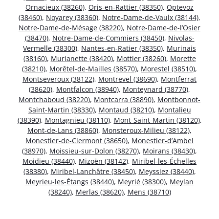
Ornacieux (38260)
,
Oris-en-Rattier (38350)
,
Optevoz
(38460)
,
Noyarey (38360)
,
Notre-Dame-de-Vaulx (38144)
,
Notre-Dame-de-Mésage (38220)
,
Notre-Dame-de-l’Osier
(38470)
,
Notre-Dame-de-Commiers (38450)
,
Nivolas-
Vermelle (38300)
,
Nantes-en-Ratier (38350)
,
Murinais
(38160)
,
Murianette (38420)
,
Mottier (38260)
,
Morette
(38210)
,
Morêtel-de-Mailles (38570)
,
Morestel (38510)
,
Montseveroux (38122)
,
Montrevel (38690)
,
Montferrat
(38620)
,
Montfalcon (38940)
,
Monteynard (38770)
,
Montchaboud (38220)
,
Montcarra (38890)
,
Montbonnot-
Saint-Martin (38330)
,
Montaud (38210)
,
Montalieu
(38390)
,
Montagnieu (38110)
,
Mont-Saint-Martin (38120)
,
Mont-de-Lans (38860)
,
Monsteroux-Milieu (38122)
,
Monestier-de-Clermont (38650)
,
Monestier-d’Ambel
(38970)
,
Moissieu-sur-Dolon (38270)
,
Moirans (38430)
,
Moidieu (38440)
,
Mizoën (38142)
,
Miribel-les-Échelles
(38380)
,
Miribel-Lanchâtre (38450)
,
Meyssiez (38440)
,
Meyrieu-les-Étangs (38440)
,
Meyrié (38300)
,
Meylan
(38240)
,
Merlas (38620)
,
Mens (38710)