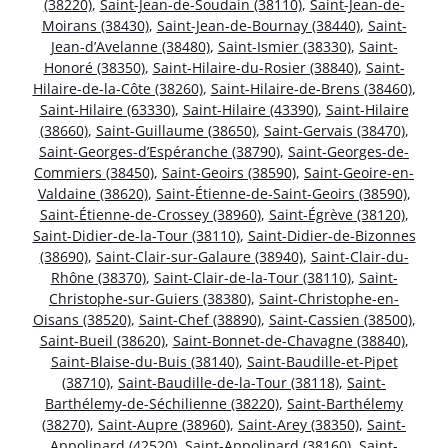
(38220)
,
Saint-Jean-de-Soudain (38110)
,
Saint-Jean-de-
Moirans (38430)
,
Saint-Jean-de-Bournay (38440)
,
Saint-
Jean-d’Avelanne (38480)
,
Saint-Ismier (38330)
,
Saint-
Honoré (38350)
,
Saint-Hilaire-du-Rosier (38840)
,
Saint-
Hilaire-de-la-Côte (38260)
,
Saint-Hilaire-de-Brens (38460)
,
Saint-Hilaire (63330)
,
Saint-Hilaire (43390)
,
Saint-Hilaire
(38660)
,
Saint-Guillaume (38650)
,
Saint-Gervais (38470)
,
Saint-Georges-d’Espéranche (38790)
,
Saint-Georges-de-
Commiers (38450)
,
Saint-Geoirs (38590)
,
Saint-Geoire-en-
Valdaine (38620)
,
Saint-Étienne-de-Saint-Geoirs (38590)
,
Saint-Étienne-de-Crossey (38960)
,
Saint-Égrève (38120)
,
Saint-Didier-de-la-Tour (38110)
,
Saint-Didier-de-Bizonnes
(38690)
,
Saint-Clair-sur-Galaure (38940)
,
Saint-Clair-du-
Rhône (38370)
,
Saint-Clair-de-la-Tour (38110)
,
Saint-
Christophe-sur-Guiers (38380)
,
Saint-Christophe-en-
Oisans (38520)
,
Saint-Chef (38890)
,
Saint-Cassien (38500)
,
Saint-Bueil (38620)
,
Saint-Bonnet-de-Chavagne (38840)
,
Saint-Blaise-du-Buis (38140)
,
Saint-Baudille-et-Pipet
(38710)
,
Saint-Baudille-de-la-Tour (38118)
,
Saint-
Barthélemy-de-Séchilienne (38220)
,
Saint-Barthélemy
(38270)
,
Saint-Aupre (38960)
,
Saint-Arey (38350)
,
Saint-
Appolinard (42520)
,
Saint-Appolinard (38160)
,
Saint-