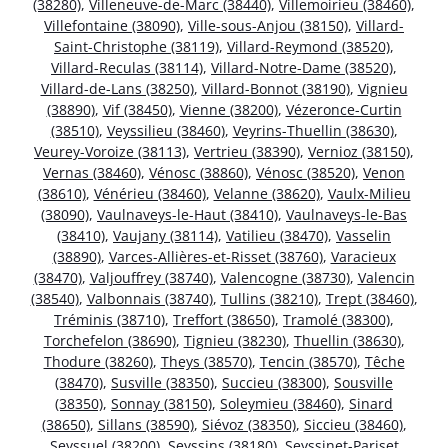
(38280)
,
Villeneuve-de-Marc (38440)
,
Villemoirieu (38460)
,
Villefontaine (38090)
,
Ville-sous-Anjou (38150)
,
Villard-
Saint-Christophe (38119)
,
Villard-Reymond (38520)
,
Villard-Reculas (38114)
,
Villard-Notre-Dame (38520)
,
Villard-de-Lans (38250)
,
Villard-Bonnot (38190)
,
Vignieu
(38890)
,
Vif (38450)
,
Vienne (38200)
,
Vézeronce-Curtin
(38510)
,
Veyssilieu (38460)
,
Veyrins-Thuellin (38630)
,
Veurey-Voroize (38113)
,
Vertrieu (38390)
,
Vernioz (38150)
,
Vernas (38460)
,
Vénosc (38860)
,
Vénosc (38520)
,
Venon
(38610)
,
Vénérieu (38460)
,
Velanne (38620)
,
Vaulx-Milieu
(38090)
,
Vaulnaveys-le-Haut (38410)
,
Vaulnaveys-le-Bas
(38410)
,
Vaujany (38114)
,
Vatilieu (38470)
,
Vasselin
(38890)
,
Varces-Allières-et-Risset (38760)
,
Varacieux
(38470)
,
Valjouffrey (38740)
,
Valencogne (38730)
,
Valencin
(38540)
,
Valbonnais (38740)
,
Tullins (38210)
,
Trept (38460)
,
Tréminis (38710)
,
Treffort (38650)
,
Tramolé (38300)
,
Torchefelon (38690)
,
Tignieu (38230)
,
Thuellin (38630)
,
Thodure (38260)
,
Theys (38570)
,
Tencin (38570)
,
Têche
(38470)
,
Susville (38350)
,
Succieu (38300)
,
Sousville
(38350)
,
Sonnay (38150)
,
Soleymieu (38460)
,
Sinard
(38650)
,
Sillans (38590)
,
Siévoz (38350)
,
Siccieu (38460)
,
Seyssuel (38200)
,
Seyssins (38180)
,
Seyssinet-Pariset