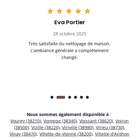
Eva Portier
28 octobre 2025
ble.
Très satisfaite du nettoyage de maison.
Le 
 en
L’ambiance générale a complètement
ret
changé.
Nous sommes également disponible à
:
Vourey (38210)
,
Voreppe (38340)
,
Voissant (38620)
,
Voiron
(38500)
,
Vizille (38220)
,
Viriville (38980)
,
Virieu (38730)
,
Vinay (38470)
,
Villette-de-Vienne (38200)
,
Villette-d’Anthon