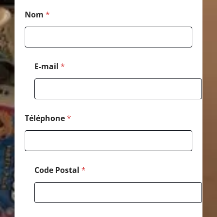
*
Nom
*
N
o
m
*
E-mail
*
Téléphone
*
Code Postal
*