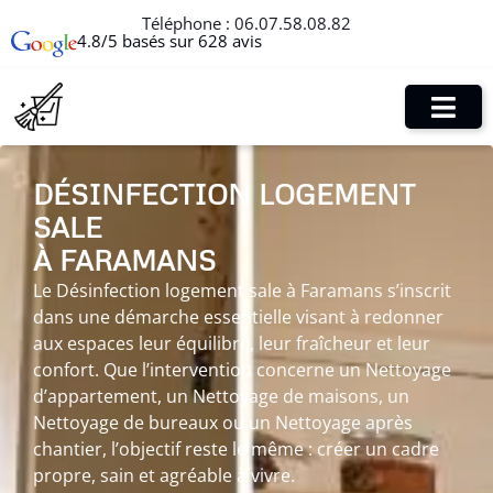
Téléphone :
06.07.58.08.82
4.8/5 basés sur 628 avis
DÉSINFECTION LOGEMENT
SALE
À FARAMANS
Le Désinfection logement sale à Faramans s’inscrit
dans une démarche essentielle visant à redonner
aux espaces leur équilibre, leur fraîcheur et leur
confort. Que l’intervention concerne un Nettoyage
d’appartement, un Nettoyage de maisons, un
Nettoyage de bureaux ou un Nettoyage après
chantier, l’objectif reste le même : créer un cadre
propre, sain et agréable à vivre.