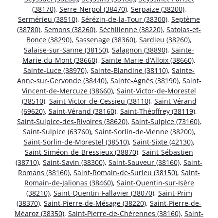
(38170)
,
Serre-Nerpol (38470)
,
Serpaize (38200)
,
Sermérieu (38510)
,
Sérézin-de-la-Tour (38300)
,
Septème
(38780)
,
Semons (38260)
,
Séchilienne (38220)
,
Satolas-et-
Bonce (38290)
,
Sassenage (38360)
,
Sardieu (38260)
,
Salaise-sur-Sanne (38150)
,
Salagnon (38890)
,
Sainte-
Marie-du-Mont (38660)
,
Sainte-Marie-d’Alloix (38660)
,
Sainte-Luce (38970)
,
Sainte-Blandine (38110)
,
Sainte-
Anne-sur-Gervonde (38440)
,
Sainte-Agnès (38190)
,
Saint-
Vincent-de-Mercuze (38660)
,
Saint-Victor-de-Morestel
(38510)
,
Saint-Victor-de-Cessieu (38110)
,
Saint-Vérand
(69620)
,
Saint-Vérand (38160)
,
Saint-Théoffrey (38119)
,
Saint-Sulpice-des-Rivoires (38620)
,
Saint-Sulpice (73160)
,
Saint-Sulpice (63760)
,
Saint-Sorlin-de-Vienne (38200)
,
Saint-Sorlin-de-Morestel (38510)
,
Saint-Sixte (42130)
,
Saint-Siméon-de-Bressieux (38870)
,
Saint-Sébastien
(38710)
,
Saint-Savin (38300)
,
Saint-Sauveur (38160)
,
Saint-
Romans (38160)
,
Saint-Romain-de-Surieu (38150)
,
Saint-
Romain-de-Jalionas (38460)
,
Saint-Quentin-sur-Isère
(38210)
,
Saint-Quentin-Fallavier (38070)
,
Saint-Prim
(38370)
,
Saint-Pierre-de-Mésage (38220)
,
Saint-Pierre-de-
Méaroz (38350)
,
Saint-Pierre-de-Chérennes (38160)
,
Saint-