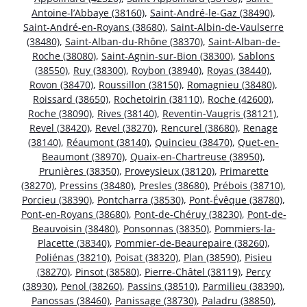
Antoine-l’Abbaye (38160)
,
Saint-André-le-Gaz (38490)
,
Saint-André-en-Royans (38680)
,
Saint-Albin-de-Vaulserre
(38480)
,
Saint-Alban-du-Rhône (38370)
,
Saint-Alban-de-
Roche (38080)
,
Saint-Agnin-sur-Bion (38300)
,
Sablons
(38550)
,
Ruy (38300)
,
Roybon (38940)
,
Royas (38440)
,
Rovon (38470)
,
Roussillon (38150)
,
Romagnieu (38480)
,
Roissard (38650)
,
Rochetoirin (38110)
,
Roche (42600)
,
Roche (38090)
,
Rives (38140)
,
Reventin-Vaugris (38121)
,
Revel (38420)
,
Revel (38270)
,
Rencurel (38680)
,
Renage
(38140)
,
Réaumont (38140)
,
Quincieu (38470)
,
Quet-en-
Beaumont (38970)
,
Quaix-en-Chartreuse (38950)
,
Prunières (38350)
,
Proveysieux (38120)
,
Primarette
(38270)
,
Pressins (38480)
,
Presles (38680)
,
Prébois (38710)
,
Porcieu (38390)
,
Pontcharra (38530)
,
Pont-Évêque (38780)
,
Pont-en-Royans (38680)
,
Pont-de-Chéruy (38230)
,
Pont-de-
Beauvoisin (38480)
,
Ponsonnas (38350)
,
Pommiers-la-
Placette (38340)
,
Pommier-de-Beaurepaire (38260)
,
Poliénas (38210)
,
Poisat (38320)
,
Plan (38590)
,
Pisieu
(38270)
,
Pinsot (38580)
,
Pierre-Châtel (38119)
,
Percy
(38930)
,
Penol (38260)
,
Passins (38510)
,
Parmilieu (38390)
,
Panossas (38460)
,
Panissage (38730)
,
Paladru (38850)
,