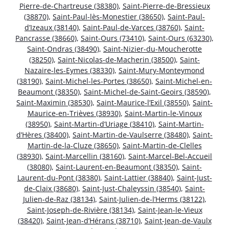
Pierre-de-Chartreuse (38380)
,
Saint-Pierre-de-Bressieux
(38870)
,
Saint-Paul-lès-Monestier (38650)
,
Saint-Paul-
d’Izeaux (38140)
,
Saint-Paul-de-Varces (38760)
,
Saint-
Pancrasse (38660)
,
Saint-Ours (73410)
,
Saint-Ours (63230)
,
Saint-Ondras (38490)
,
Saint-Nizier-du-Moucherotte
(38250)
,
Saint-Nicolas-de-Macherin (38500)
,
Saint-
Nazaire-les-Eymes (38330)
,
Saint-Mury-Monteymond
(38190)
,
Saint-Michel-les-Portes (38650)
,
Saint-Michel-en-
Beaumont (38350)
,
Saint-Michel-de-Saint-Geoirs (38590)
,
Saint-Maximin (38530)
,
Saint-Maurice-l’Exil (38550)
,
Saint-
Maurice-en-Trièves (38930)
,
Saint-Martin-le-Vinoux
(38950)
,
Saint-Martin-d’Uriage (38410)
,
Saint-Martin-
d’Hères (38400)
,
Saint-Martin-de-Vaulserre (38480)
,
Saint-
Martin-de-la-Cluze (38650)
,
Saint-Martin-de-Clelles
(38930)
,
Saint-Marcellin (38160)
,
Saint-Marcel-Bel-Accueil
(38080)
,
Saint-Laurent-en-Beaumont (38350)
,
Saint-
Laurent-du-Pont (38380)
,
Saint-Lattier (38840)
,
Saint-Just-
de-Claix (38680)
,
Saint-Just-Chaleyssin (38540)
,
Saint-
Julien-de-Raz (38134)
,
Saint-Julien-de-l’Herms (38122)
,
Saint-Joseph-de-Rivière (38134)
,
Saint-Jean-le-Vieux
(38420)
,
Saint-Jean-d’Hérans (38710)
,
Saint-Jean-de-Vaulx