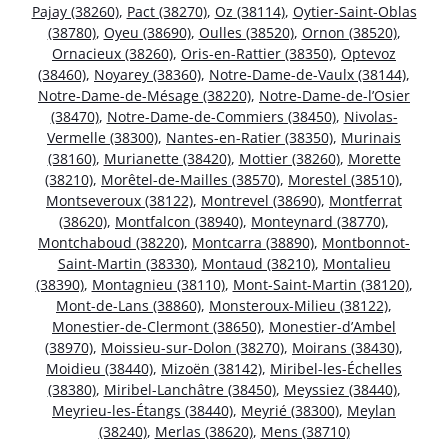
Pajay (38260)
,
Pact (38270)
,
Oz (38114)
,
Oytier-Saint-Oblas
(38780)
,
Oyeu (38690)
,
Oulles (38520)
,
Ornon (38520)
,
Ornacieux (38260)
,
Oris-en-Rattier (38350)
,
Optevoz
(38460)
,
Noyarey (38360)
,
Notre-Dame-de-Vaulx (38144)
,
Notre-Dame-de-Mésage (38220)
,
Notre-Dame-de-l’Osier
(38470)
,
Notre-Dame-de-Commiers (38450)
,
Nivolas-
Vermelle (38300)
,
Nantes-en-Ratier (38350)
,
Murinais
(38160)
,
Murianette (38420)
,
Mottier (38260)
,
Morette
(38210)
,
Morêtel-de-Mailles (38570)
,
Morestel (38510)
,
Montseveroux (38122)
,
Montrevel (38690)
,
Montferrat
(38620)
,
Montfalcon (38940)
,
Monteynard (38770)
,
Montchaboud (38220)
,
Montcarra (38890)
,
Montbonnot-
Saint-Martin (38330)
,
Montaud (38210)
,
Montalieu
(38390)
,
Montagnieu (38110)
,
Mont-Saint-Martin (38120)
,
Mont-de-Lans (38860)
,
Monsteroux-Milieu (38122)
,
Monestier-de-Clermont (38650)
,
Monestier-d’Ambel
(38970)
,
Moissieu-sur-Dolon (38270)
,
Moirans (38430)
,
Moidieu (38440)
,
Mizoën (38142)
,
Miribel-les-Échelles
(38380)
,
Miribel-Lanchâtre (38450)
,
Meyssiez (38440)
,
Meyrieu-les-Étangs (38440)
,
Meyrié (38300)
,
Meylan
(38240)
,
Merlas (38620)
,
Mens (38710)