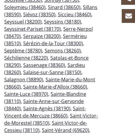
Sousville (38350)
,
Sonnay (38150)
,
Soleymieu (38460)
,
Sinard (38650)
,
Sillans
(38590)
,
Siévoz (38350)
,
Siccieu (38460)
,
Seyssuel (38200)
,
Seyssins (38180)
,
Seyssinet-Pariset (38170)
,
Serre-Nerpol
(38470)
,
Serpaize (38200)
,
Sermérieu
(38510)
,
Sérézin-de-la-Tour (38300)
,
Septème (38780)
,
Semons (38260)
,
Séchilienne (38220)
,
Satolas-et-Bonce
(38290)
,
Sassenage (38360)
,
Sardieu
(38260)
,
Salaise-sur-Sanne (38150)
,
Salagnon (38890)
,
Sainte-Marie-du-Mont
(38660)
,
Sainte-Marie-d’Alloix (38660)
,
Sainte-Luce (38970)
,
Sainte-Blandine
(38110)
,
Sainte-Anne-sur-Gervonde
(38440)
,
Sainte-Agnès (38190)
,
Saint-
Vincent-de-Mercuze (38660)
,
Saint-Victor-
de-Morestel (38510)
,
Saint-Victor-de-
Cessieu (38110)
,
Saint-Vérand (69620)
,