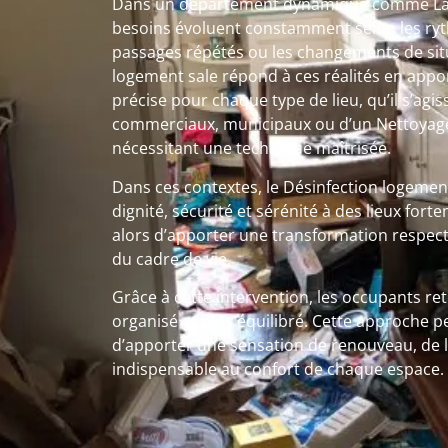
Dans un département dynamique comme La M
besoins évoluent constamment selon les ryth
passages répétés ou les changements de situ
logement sale répond à ces réalités en appo
précise pour chaque type de lieu, qu’il s’agi
commerciaux, municipaux ou d’un Nettoyage 
nécessitant une technique maîtrisée.
Dans ces contextes, le Désinfection logeme
dignité, sécurité et sérénité à des lieux fort
alors d’apporter une transformation respect
du cadre de vie.
Grâce à cette intervention, les occupants re
organisé et plus équilibré. Cette approche p
d’apporter une sensation de renouveau, de l
indispensable au confort de chaque espace.