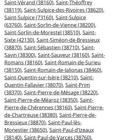
Saint-Vérand (38160)
,
Saint-Théoffrey
(38119)
,
Saint-Sulpice-des-Rivoires (38620)
,
Saint-Sulpice (73160)
,
Saint-Sulpice
(63760)
,
Saint-Sorlin-de-Vienne (38200)
,
Saint-Sorlin-de-Morestel (38510)
,
Saint-
Sixte (42130)
,
Saint-Siméon-de-Bressieux
(38870)
,
Saint-Sébastien (38710)
,
Saint-
Savin (38300)
,
Saint-Sauveur (38160)
,
Saint-
Romans (38160)
,
Saint-Romain-de-Surieu
(38150)
,
Saint-Romain-de-Jalionas (38460)
,
Saint-Quentin-sur-Isère (38210)
,
Saint-
Quentin-Fallavier (38070)
,
Saint-Prim
(38370)
,
Saint-Pierre-de-Mésage (38220)
,
Saint-Pierre-de-Méaroz (38350)
,
Saint-
Pierre-de-Chérennes (38160)
,
Saint-Pierre-
de-Chartreuse (38380)
,
Saint-Pierre-de-
Bressieux (38870)
,
Saint-Paul-lès-
Monestier (38650)
,
Saint-Paul-d’Izeaux
(38140)
,
Saint-Paul-de-Varces (38760)
,