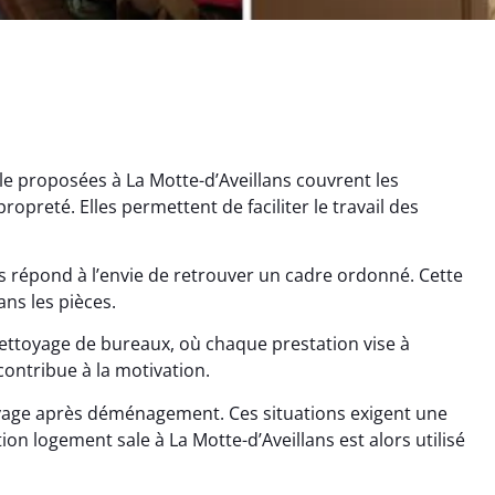
le proposées à La Motte-d’Aveillans couvrent les
opreté. Elles permettent de faciliter le travail des
 répond à l’envie de retrouver un cadre ordonné. Cette
ana Gresset
Noham Giraudet
ans les pièces.
 décembre 2025
16 octobre 2025
ettoyage de bureaux, où chaque prestation vise à
contribue à la motivation.
age après chantier
Nettoyage d’appartement
ssi. Tout a été remis
impeccable. Une vraie
oyage après déménagement. Ces situations exigent une
tat rapidement et
sensation de fraîcheur en
on logement sale à La Motte-d’Aveillans est alors utilisé
proprement.
rentrant chez soi.