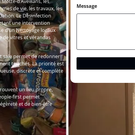
otte-d’Aveillans, les
Message
mes de vie, les travaux, les
ation. Le Désinfection
rtant une intervention
sse d’un Nettoyage locaux
de vitres et vérandas
nt sale permet de redonner
ement touchés. La priorité est
ueuse, discrète et complète
trouvent un lieu propre,
eople-first permet
égèreté et de bien-être