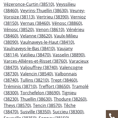
Vézeronce-Curtin (38510)
,
Veyssilieu
(38460)
,
Veyrins-Thuellin (38630)
,
Veurey-
Voroize (38113)
,
Vertrieu (38390)
,
Vernioz
(38150)
,
Vernas (38460)
,
Vénosc (38860)
,
Vénosc (38520)
,
Venon (38610)
,
Vénérieu
(38460)
,
Velanne (38620)
,
Vaulx-Milieu
(38090)
,
Vaulnaveys-le-Haut (38410)
,
Vaulnaveys-le-Bas (38410)
,
Vaujany
(38114)
,
Vatilieu (38470)
,
Vasselin (38890)
,
Varces-Allières-et-Risset (38760)
,
Varacieux
(38470)
,
Valjouffrey (38740)
,
Valencogne
(38730)
,
Valencin (38540)
,
Valbonnais
(38740)
,
Tullins (38210)
,
Trept (38460)
,
Tréminis (38710)
,
Treffort (38650)
,
Tramolé
(38300)
,
Torchefelon (38690)
,
Tignieu
(38230)
,
Thuellin (38630)
,
Thodure (38260)
,
Theys (38570)
,
Tencin (38570)
,
Têche
(38470)
,
Susville (38350)
,
Succieu (38300)
,