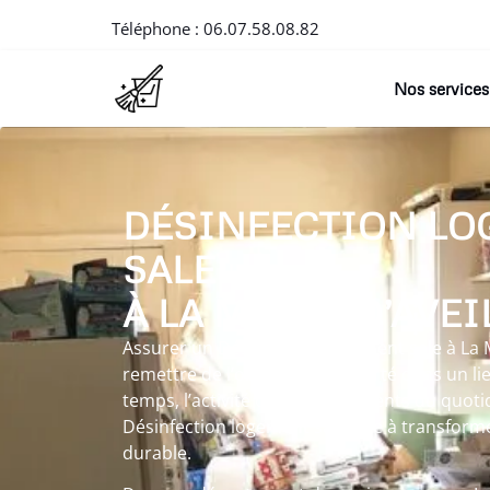
Téléphone :
06.07.58.08.82
Nos services
DÉSINFECTION LO
SALE
À LA MOTTE-D’AVE
Assurer un Désinfection logement sale à La 
remettre de l’ordre et de la clarté dans un l
temps, l’activité ou les événements du quot
Désinfection logement sale vise à transform
durable.