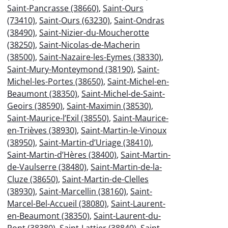
Saint-Pancrasse (38660)
,
Saint-Ours
(73410)
,
Saint-Ours (63230)
,
Saint-Ondras
(38490)
,
Saint-Nizier-du-Moucherotte
(38250)
,
Saint-Nicolas-de-Macherin
(38500)
,
Saint-Nazaire-les-Eymes (38330)
,
Saint-Mury-Monteymond (38190)
,
Saint-
Michel-les-Portes (38650)
,
Saint-Michel-en-
Beaumont (38350)
,
Saint-Michel-de-Saint-
Geoirs (38590)
,
Saint-Maximin (38530)
,
Saint-Maurice-l’Exil (38550)
,
Saint-Maurice-
en-Trièves (38930)
,
Saint-Martin-le-Vinoux
(38950)
,
Saint-Martin-d’Uriage (38410)
,
Saint-Martin-d’Hères (38400)
,
Saint-Martin-
de-Vaulserre (38480)
,
Saint-Martin-de-la-
Cluze (38650)
,
Saint-Martin-de-Clelles
(38930)
,
Saint-Marcellin (38160)
,
Saint-
Marcel-Bel-Accueil (38080)
,
Saint-Laurent-
en-Beaumont (38350)
,
Saint-Laurent-du-