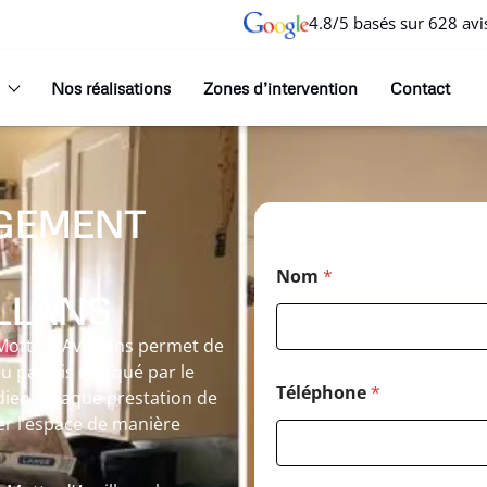
4.8/5 basés sur 628 avi
Nos réalisations
Zones d’intervention
Contact
GEMENT
Nom
*
ILLANS
Motte-d’Aveillans permet de
ieu parfois marqué par le
Téléphone
*
idien. Chaque prestation de
er l’espace de manière