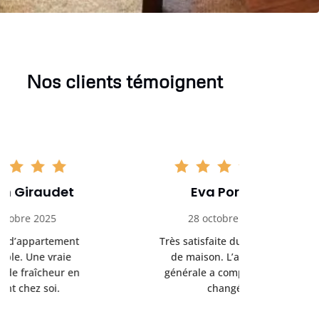
Nos clients témoignent
Eva Portier
Arthu
28 octobre 2025
11 no
Très satisfaite du nettoyage
Le nettoya
de maison. L’ambiance
permis d
générale a complètement
cadre de t
changé.
m