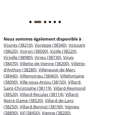
Nous sommes également disponible à
:
Vourey (38210)
,
Voreppe (38340)
,
Voissant
(38620)
,
Voiron (38500)
,
Vizille (38220)
,
Viriville (38980)
,
Virieu (38730)
,
Vinay
(38470)
,
Villette-de-Vienne (38200)
,
Villette-
d’Anthon (38280)
,
Villeneuve-de-Marc
(38440)
,
Villemoirieu (38460)
,
Villefontaine
(38090)
,
Ville-sous-Anjou (38150)
,
Villard-
Saint-Christophe (38119)
,
Villard-Reymond
(38520)
,
Villard-Reculas (38114)
,
Villard-
Notre-Dame (38520)
,
Villard-de-Lans
(38250)
,
Villard-Bonnot (38190)
,
Vignieu
(38890)
,
Vif (38450)
,
Vienne (38200)
,