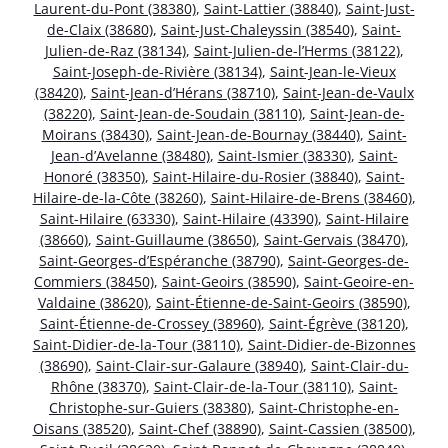
Laurent-du-Pont (38380)
,
Saint-Lattier (38840)
,
Saint-Just-
de-Claix (38680)
,
Saint-Just-Chaleyssin (38540)
,
Saint-
Julien-de-Raz (38134)
,
Saint-Julien-de-l’Herms (38122)
,
Saint-Joseph-de-Rivière (38134)
,
Saint-Jean-le-Vieux
(38420)
,
Saint-Jean-d’Hérans (38710)
,
Saint-Jean-de-Vaulx
(38220)
,
Saint-Jean-de-Soudain (38110)
,
Saint-Jean-de-
Moirans (38430)
,
Saint-Jean-de-Bournay (38440)
,
Saint-
Jean-d’Avelanne (38480)
,
Saint-Ismier (38330)
,
Saint-
Honoré (38350)
,
Saint-Hilaire-du-Rosier (38840)
,
Saint-
Hilaire-de-la-Côte (38260)
,
Saint-Hilaire-de-Brens (38460)
,
Saint-Hilaire (63330)
,
Saint-Hilaire (43390)
,
Saint-Hilaire
(38660)
,
Saint-Guillaume (38650)
,
Saint-Gervais (38470)
,
Saint-Georges-d’Espéranche (38790)
,
Saint-Georges-de-
Commiers (38450)
,
Saint-Geoirs (38590)
,
Saint-Geoire-en-
Valdaine (38620)
,
Saint-Étienne-de-Saint-Geoirs (38590)
,
Saint-Étienne-de-Crossey (38960)
,
Saint-Égrève (38120)
,
Saint-Didier-de-la-Tour (38110)
,
Saint-Didier-de-Bizonnes
(38690)
,
Saint-Clair-sur-Galaure (38940)
,
Saint-Clair-du-
Rhône (38370)
,
Saint-Clair-de-la-Tour (38110)
,
Saint-
Christophe-sur-Guiers (38380)
,
Saint-Christophe-en-
Oisans (38520)
,
Saint-Chef (38890)
,
Saint-Cassien (38500)
,