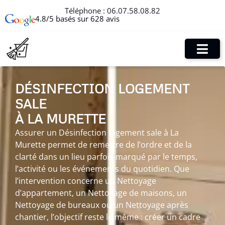
Téléphone :
06.07.58.08.82
4.8/5 basés sur 628 avis
DÉSINFECTION LOGEMENT
SALE
À LA MURETTE
Assurer un Désinfection logement sale à La
Murette permet de remettre de l’ordre et de la
clarté dans un lieu parfois marqué par le temps,
l’activité ou les événements du quotidien. Que
l’intervention concerne un Nettoyage
d’appartement, un Nettoyage de maisons, un
Nettoyage de bureaux ou un Nettoyage après
chantier, l’objectif reste le même : créer un cadre