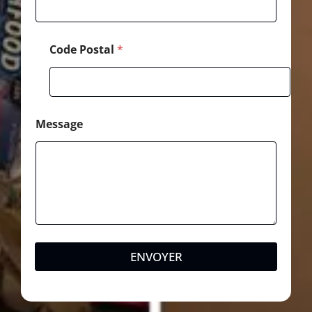
l
Code Postal
*
Message
ENVOYER