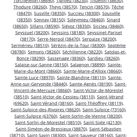
Torchefelon (38690)
,
Tignieu (38230)
,
Thuellin (38630)
,
Thodure (38260)
,
Theys (38570)
,
Tencin (38570)
,
Têche
(38470)
,
Susville (38350)
,
Succieu (38300)
,
Sousville
(38350)
,
Sonnay (38150)
,
Soleymieu (38460)
,
Sinard
(38650)
,
Sillans (38590)
,
Siévoz (38350)
,
Siccieu (38460)
,
Seyssuel (38200)
,
Seyssins (38180)
,
Seyssinet-Pariset
(38170)
,
Serre-Nerpol (38470)
,
Serpaize (38200)
,
Sermérieu (38510)
,
Sérézin-de-la-Tour (38300)
,
Septème
(38780)
,
Semons (38260)
,
Séchilienne (38220)
,
Satolas-et-
Bonce (38290)
,
Sassenage (38360)
,
Sardieu (38260)
,
Salaise-sur-Sanne (38150)
,
Salagnon (38890)
,
Sainte-
Marie-du-Mont (38660)
,
Sainte-Marie-d’Alloix (38660)
,
Sainte-Luce (38970)
,
Sainte-Blandine (38110)
,
Sainte-
Anne-sur-Gervonde (38440)
,
Sainte-Agnès (38190)
,
Saint-
Vincent-de-Mercuze (38660)
,
Saint-Victor-de-Morestel
(38510)
,
Saint-Victor-de-Cessieu (38110)
,
Saint-Vérand
(69620)
,
Saint-Vérand (38160)
,
Saint-Théoffrey (38119)
,
Saint-Sulpice-des-Rivoires (38620)
,
Saint-Sulpice (73160)
,
Saint-Sulpice (63760)
,
Saint-Sorlin-de-Vienne (38200)
,
Saint-Sorlin-de-Morestel (38510)
,
Saint-Sixte (42130)
,
Saint-Siméon-de-Bressieux (38870)
,
Saint-Sébastien
(38710)
,
Saint-Savin (38300)
,
Saint-Sauveur (38160)
,
Saint-