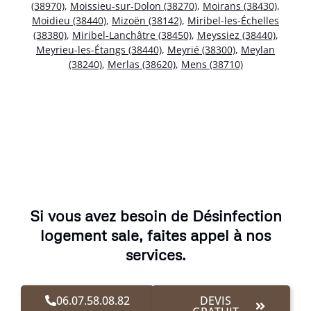
(38970)
,
Moissieu-sur-Dolon (38270)
,
Moirans (38430)
,
Moidieu (38440)
,
Mizoën (38142)
,
Miribel-les-Échelles
(38380)
,
Miribel-Lanchâtre (38450)
,
Meyssiez (38440)
,
Meyrieu-les-Étangs (38440)
,
Meyrié (38300)
,
Meylan
(38240)
,
Merlas (38620)
,
Mens (38710)
Si vous avez besoin de Désinfection
logement sale, faites appel à nos
services.
06.07.58.08.82
DEVIS