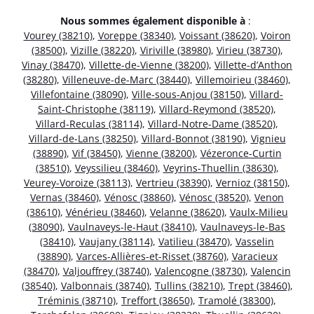
Nous sommes également disponible à
:
Vourey (38210)
,
Voreppe (38340)
,
Voissant (38620)
,
Voiron
(38500)
,
Vizille (38220)
,
Viriville (38980)
,
Virieu (38730)
,
Vinay (38470)
,
Villette-de-Vienne (38200)
,
Villette-d’Anthon
(38280)
,
Villeneuve-de-Marc (38440)
,
Villemoirieu (38460)
,
Villefontaine (38090)
,
Ville-sous-Anjou (38150)
,
Villard-
Saint-Christophe (38119)
,
Villard-Reymond (38520)
,
Villard-Reculas (38114)
,
Villard-Notre-Dame (38520)
,
Villard-de-Lans (38250)
,
Villard-Bonnot (38190)
,
Vignieu
(38890)
,
Vif (38450)
,
Vienne (38200)
,
Vézeronce-Curtin
(38510)
,
Veyssilieu (38460)
,
Veyrins-Thuellin (38630)
,
Veurey-Voroize (38113)
,
Vertrieu (38390)
,
Vernioz (38150)
,
Vernas (38460)
,
Vénosc (38860)
,
Vénosc (38520)
,
Venon
(38610)
,
Vénérieu (38460)
,
Velanne (38620)
,
Vaulx-Milieu
(38090)
,
Vaulnaveys-le-Haut (38410)
,
Vaulnaveys-le-Bas
(38410)
,
Vaujany (38114)
,
Vatilieu (38470)
,
Vasselin
(38890)
,
Varces-Allières-et-Risset (38760)
,
Varacieux
(38470)
,
Valjouffrey (38740)
,
Valencogne (38730)
,
Valencin
(38540)
,
Valbonnais (38740)
,
Tullins (38210)
,
Trept (38460)
,
Tréminis (38710)
,
Treffort (38650)
,
Tramolé (38300)
,