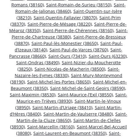
Romans (38160)
,
Saint-Romain-de-Surieu (38150)
,
Saint-
Romain-de-Jalionas (38460)
,
Saint-Quentin-sur-Isère
(38210)
,
Saint-Quentin-Fallavier (38070)
,
Saint-Prim
(38370)
,
Saint-Pierre-de-Mésage (38220)
,
Saint-Pierre-de-
Méaroz (38350)
,
Saint-Pierre-de-Chérennes (38160)
,
Saint-
Pierre-de-Chartreuse (38380)
,
Saint-Pierre-de-Bressieux
(38870)
,
Saint-Paul-lès-Monestier (38650)
,
Saint-Paul-
d’Izeaux (38140)
,
Saint-Paul-de-Varces (38760)
,
Saint-
Pancrasse (38660)
,
Saint-Ours (73410)
,
Saint-Ours (63230)
,
Saint-Ondras (38490)
,
Saint-Nizier-du-Moucherotte
(38250)
,
Saint-Nicolas-de-Macherin (38500)
,
Saint-
Nazaire-les-Eymes (38330)
,
Saint-Mury-Monteymond
(38190)
,
Saint-Michel-les-Portes (38650)
,
Saint-Michel-en-
Beaumont (38350)
,
Saint-Michel-de-Saint-Geoirs (38590)
,
Saint-Maximin (38530)
,
Saint-Maurice-l’Exil (38550)
,
Saint-
Maurice-en-Trièves (38930)
,
Saint-Martin-le-Vinoux
(38950)
,
Saint-Martin-d’Uriage (38410)
,
Saint-Martin-
d’Hères (38400)
,
Saint-Martin-de-Vaulserre (38480)
,
Saint-
Martin-de-la-Cluze (38650)
,
Saint-Martin-de-Clelles
(38930)
,
Saint-Marcellin (38160)
,
Saint-Marcel-Bel-Accueil
(38080)
,
Saint-Laurent-en-Beaumont (38350)
,
Saint-