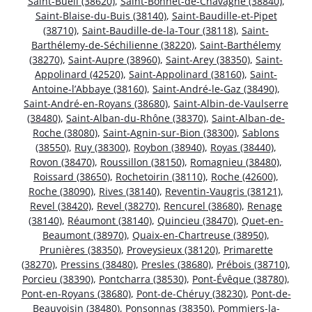
Saint-Bueil (38620)
,
Saint-Bonnet-de-Chavagne (38840)
,
Saint-Blaise-du-Buis (38140)
,
Saint-Baudille-et-Pipet
(38710)
,
Saint-Baudille-de-la-Tour (38118)
,
Saint-
Barthélemy-de-Séchilienne (38220)
,
Saint-Barthélemy
(38270)
,
Saint-Aupre (38960)
,
Saint-Arey (38350)
,
Saint-
Appolinard (42520)
,
Saint-Appolinard (38160)
,
Saint-
Antoine-l’Abbaye (38160)
,
Saint-André-le-Gaz (38490)
,
Saint-André-en-Royans (38680)
,
Saint-Albin-de-Vaulserre
(38480)
,
Saint-Alban-du-Rhône (38370)
,
Saint-Alban-de-
Roche (38080)
,
Saint-Agnin-sur-Bion (38300)
,
Sablons
(38550)
,
Ruy (38300)
,
Roybon (38940)
,
Royas (38440)
,
Rovon (38470)
,
Roussillon (38150)
,
Romagnieu (38480)
,
Roissard (38650)
,
Rochetoirin (38110)
,
Roche (42600)
,
Roche (38090)
,
Rives (38140)
,
Reventin-Vaugris (38121)
,
Revel (38420)
,
Revel (38270)
,
Rencurel (38680)
,
Renage
(38140)
,
Réaumont (38140)
,
Quincieu (38470)
,
Quet-en-
Beaumont (38970)
,
Quaix-en-Chartreuse (38950)
,
Prunières (38350)
,
Proveysieux (38120)
,
Primarette
(38270)
,
Pressins (38480)
,
Presles (38680)
,
Prébois (38710)
,
Porcieu (38390)
,
Pontcharra (38530)
,
Pont-Évêque (38780)
,
Pont-en-Royans (38680)
,
Pont-de-Chéruy (38230)
,
Pont-de-
Beauvoisin (38480)
,
Ponsonnas (38350)
,
Pommiers-la-