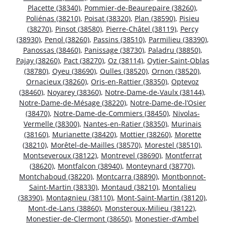
Placette (38340)
,
Pommier-de-Beaurepaire (38260)
,
Poliénas (38210)
,
Poisat (38320)
,
Plan (38590)
,
Pisieu
(38270)
,
Pinsot (38580)
,
Pierre-Châtel (38119)
,
Percy
(38930)
,
Penol (38260)
,
Passins (38510)
,
Parmilieu (38390)
,
Panossas (38460)
,
Panissage (38730)
,
Paladru (38850)
,
Pajay (38260)
,
Pact (38270)
,
Oz (38114)
,
Oytier-Saint-Oblas
(38780)
,
Oyeu (38690)
,
Oulles (38520)
,
Ornon (38520)
,
Ornacieux (38260)
,
Oris-en-Rattier (38350)
,
Optevoz
(38460)
,
Noyarey (38360)
,
Notre-Dame-de-Vaulx (38144)
,
Notre-Dame-de-Mésage (38220)
,
Notre-Dame-de-l’Osier
(38470)
,
Notre-Dame-de-Commiers (38450)
,
Nivolas-
Vermelle (38300)
,
Nantes-en-Ratier (38350)
,
Murinais
(38160)
,
Murianette (38420)
,
Mottier (38260)
,
Morette
(38210)
,
Morêtel-de-Mailles (38570)
,
Morestel (38510)
,
Montseveroux (38122)
,
Montrevel (38690)
,
Montferrat
(38620)
,
Montfalcon (38940)
,
Monteynard (38770)
,
Montchaboud (38220)
,
Montcarra (38890)
,
Montbonnot-
Saint-Martin (38330)
,
Montaud (38210)
,
Montalieu
(38390)
,
Montagnieu (38110)
,
Mont-Saint-Martin (38120)
,
Mont-de-Lans (38860)
,
Monsteroux-Milieu (38122)
,
Monestier-de-Clermont (38650)
,
Monestier-d’Ambel