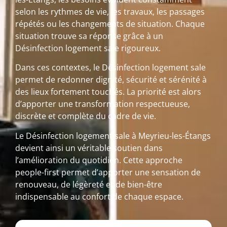
selon les rythmes de vie, les travaux, les passages
répétés ou les changements de situation. Chaque
situation trouve sa réponse grâce à un
Désinfection logement sale rigoureux.
Dans ces contextes, le Désinfection logement sale
permet de redonner dignité, sécurité et sérénité à
des lieux fortement touchés. La priorité est alors
d’apporter une transformation respectueuse,
discrète et complète du cadre de vie.
Le Désinfection logement sale à Meyrieu-les-Étangs
devient ainsi un véritable soutien dans
l’amélioration du quotidien. Cette approche
people-first permet d’apporter une sensation de
renouveau, de légèreté et de bien-être
indispensable au confort de chaque espace.