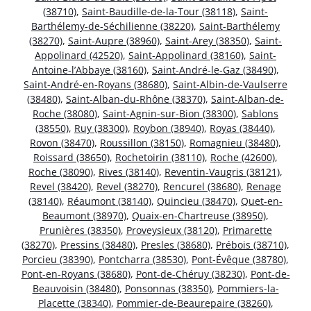
(38710)
,
Saint-Baudille-de-la-Tour (38118)
,
Saint-
Barthélemy-de-Séchilienne (38220)
,
Saint-Barthélemy
(38270)
,
Saint-Aupre (38960)
,
Saint-Arey (38350)
,
Saint-
Appolinard (42520)
,
Saint-Appolinard (38160)
,
Saint-
Antoine-l’Abbaye (38160)
,
Saint-André-le-Gaz (38490)
,
Saint-André-en-Royans (38680)
,
Saint-Albin-de-Vaulserre
(38480)
,
Saint-Alban-du-Rhône (38370)
,
Saint-Alban-de-
Roche (38080)
,
Saint-Agnin-sur-Bion (38300)
,
Sablons
(38550)
,
Ruy (38300)
,
Roybon (38940)
,
Royas (38440)
,
Rovon (38470)
,
Roussillon (38150)
,
Romagnieu (38480)
,
Roissard (38650)
,
Rochetoirin (38110)
,
Roche (42600)
,
Roche (38090)
,
Rives (38140)
,
Reventin-Vaugris (38121)
,
Revel (38420)
,
Revel (38270)
,
Rencurel (38680)
,
Renage
(38140)
,
Réaumont (38140)
,
Quincieu (38470)
,
Quet-en-
Beaumont (38970)
,
Quaix-en-Chartreuse (38950)
,
Prunières (38350)
,
Proveysieux (38120)
,
Primarette
(38270)
,
Pressins (38480)
,
Presles (38680)
,
Prébois (38710)
,
Porcieu (38390)
,
Pontcharra (38530)
,
Pont-Évêque (38780)
,
Pont-en-Royans (38680)
,
Pont-de-Chéruy (38230)
,
Pont-de-
Beauvoisin (38480)
,
Ponsonnas (38350)
,
Pommiers-la-
Placette (38340)
,
Pommier-de-Beaurepaire (38260)
,