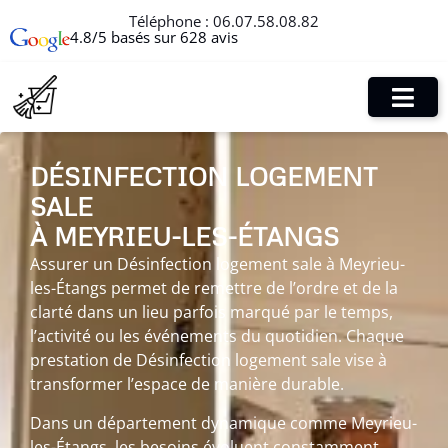
Téléphone :
06.07.58.08.82
4.8/5 basés sur 628 avis
DÉSINFECTION LOGEMENT
SALE
À MEYRIEU-LES-ÉTANGS
Assurer un Désinfection logement sale à Meyrieu-
les-Étangs permet de remettre de l’ordre et de la
clarté dans un lieu parfois marqué par le temps,
l’activité ou les événements du quotidien. Chaque
prestation de Désinfection logement sale vise à
transformer l’espace de manière durable.
Dans un département dynamique comme Meyrieu-
les-Étangs, les besoins évoluent constamment