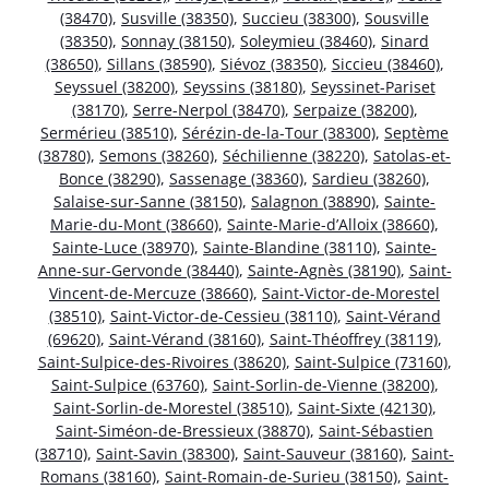
(38470)
,
Susville (38350)
,
Succieu (38300)
,
Sousville
(38350)
,
Sonnay (38150)
,
Soleymieu (38460)
,
Sinard
(38650)
,
Sillans (38590)
,
Siévoz (38350)
,
Siccieu (38460)
,
Seyssuel (38200)
,
Seyssins (38180)
,
Seyssinet-Pariset
(38170)
,
Serre-Nerpol (38470)
,
Serpaize (38200)
,
Sermérieu (38510)
,
Sérézin-de-la-Tour (38300)
,
Septème
(38780)
,
Semons (38260)
,
Séchilienne (38220)
,
Satolas-et-
Bonce (38290)
,
Sassenage (38360)
,
Sardieu (38260)
,
Salaise-sur-Sanne (38150)
,
Salagnon (38890)
,
Sainte-
Marie-du-Mont (38660)
,
Sainte-Marie-d’Alloix (38660)
,
Sainte-Luce (38970)
,
Sainte-Blandine (38110)
,
Sainte-
Anne-sur-Gervonde (38440)
,
Sainte-Agnès (38190)
,
Saint-
Vincent-de-Mercuze (38660)
,
Saint-Victor-de-Morestel
(38510)
,
Saint-Victor-de-Cessieu (38110)
,
Saint-Vérand
(69620)
,
Saint-Vérand (38160)
,
Saint-Théoffrey (38119)
,
Saint-Sulpice-des-Rivoires (38620)
,
Saint-Sulpice (73160)
,
Saint-Sulpice (63760)
,
Saint-Sorlin-de-Vienne (38200)
,
Saint-Sorlin-de-Morestel (38510)
,
Saint-Sixte (42130)
,
Saint-Siméon-de-Bressieux (38870)
,
Saint-Sébastien
(38710)
,
Saint-Savin (38300)
,
Saint-Sauveur (38160)
,
Saint-
Romans (38160)
,
Saint-Romain-de-Surieu (38150)
,
Saint-