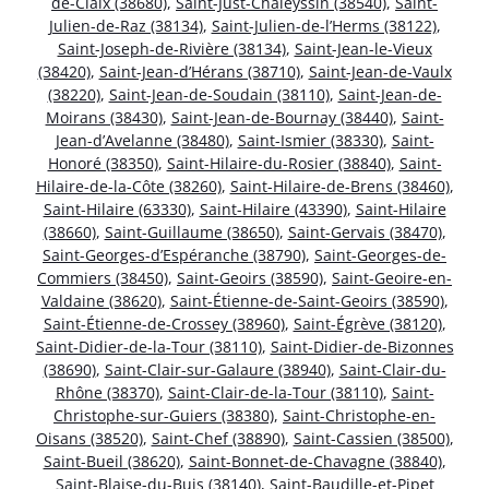
de-Claix (38680)
,
Saint-Just-Chaleyssin (38540)
,
Saint-
Julien-de-Raz (38134)
,
Saint-Julien-de-l’Herms (38122)
,
Saint-Joseph-de-Rivière (38134)
,
Saint-Jean-le-Vieux
(38420)
,
Saint-Jean-d’Hérans (38710)
,
Saint-Jean-de-Vaulx
(38220)
,
Saint-Jean-de-Soudain (38110)
,
Saint-Jean-de-
Moirans (38430)
,
Saint-Jean-de-Bournay (38440)
,
Saint-
Jean-d’Avelanne (38480)
,
Saint-Ismier (38330)
,
Saint-
Honoré (38350)
,
Saint-Hilaire-du-Rosier (38840)
,
Saint-
Hilaire-de-la-Côte (38260)
,
Saint-Hilaire-de-Brens (38460)
,
Saint-Hilaire (63330)
,
Saint-Hilaire (43390)
,
Saint-Hilaire
(38660)
,
Saint-Guillaume (38650)
,
Saint-Gervais (38470)
,
Saint-Georges-d’Espéranche (38790)
,
Saint-Georges-de-
Commiers (38450)
,
Saint-Geoirs (38590)
,
Saint-Geoire-en-
Valdaine (38620)
,
Saint-Étienne-de-Saint-Geoirs (38590)
,
Saint-Étienne-de-Crossey (38960)
,
Saint-Égrève (38120)
,
Saint-Didier-de-la-Tour (38110)
,
Saint-Didier-de-Bizonnes
(38690)
,
Saint-Clair-sur-Galaure (38940)
,
Saint-Clair-du-
Rhône (38370)
,
Saint-Clair-de-la-Tour (38110)
,
Saint-
Christophe-sur-Guiers (38380)
,
Saint-Christophe-en-
Oisans (38520)
,
Saint-Chef (38890)
,
Saint-Cassien (38500)
,
Saint-Bueil (38620)
,
Saint-Bonnet-de-Chavagne (38840)
,
Saint-Blaise-du-Buis (38140)
,
Saint-Baudille-et-Pipet