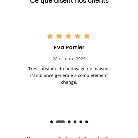
Ce que disent nos clients
Eva Portier
28 octobre 2025
ble.
Très satisfaite du nettoyage de maison.
Le 
 en
L’ambiance générale a complètement
ret
changé.