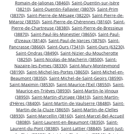
Romain-de-Jalionas (38460)
,
Saint-Quentin-sur-Isère
(38210)
,
Saint-Quentin-Fallavier (38070)
,
Saint-Prim
(38370)
,
Saint-Pierre-de-Mésage (38220)
,
Saint-Pierre-de-
Méaroz (38350)
,
Saint-Pierre-de-Chérennes (38160)
,
Saint-
Pierre-de-Chartreuse (38380)
,
Saint-Pierre-de-Bressieux
(38870)
,
Saint-Paul-lès-Monestier (38650)
,
Saint-Paul-
d’Izeaux (38140)
,
Saint-Paul-de-Varces (38760)
,
Saint-
Pancrasse (38660)
,
Saint-Ours (73410)
,
Saint-Ours (63230)
,
Saint-Ondras (38490)
,
Saint-Nizier-du-Moucherotte
(38250)
,
Saint-Nicolas-de-Macherin (38500)
,
Saint-
Nazaire-les-Eymes (38330)
,
Saint-Mury-Monteymond
(38190)
,
Saint-Michel-les-Portes (38650)
,
Saint-Michel-en-
Beaumont (38350)
,
Saint-Michel-de-Saint-Geoirs (38590)
,
Saint-Maximin (38530)
,
Saint-Maurice-l’Exil (38550)
,
Saint-
Maurice-en-Trièves (38930)
,
Saint-Martin-le-Vinoux
(38950)
,
Saint-Martin-d’Uriage (38410)
,
Saint-Martin-
d’Hères (38400)
,
Saint-Martin-de-Vaulserre (38480)
,
Saint-
Martin-de-la-Cluze (38650)
,
Saint-Martin-de-Clelles
(38930)
,
Saint-Marcellin (38160)
,
Saint-Marcel-Bel-Accueil
(38080)
,
Saint-Laurent-en-Beaumont (38350)
,
Saint-
Laurent-du-Pont (38380)
,
Saint-Lattier (38840)
,
Saint-Just-