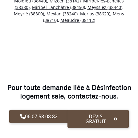
Moidieu (38440)
,
Mizoën (38142)
,
Miribel-les-Échelles
(38380)
,
Miribel-Lanchâtre (38450)
,
Meyssiez (38440)
,
Meyrié (38300)
,
Meylan (38240)
,
Merlas (38620)
,
Mens
(38710)
,
Méaudre (38112)
Pour toute demande liée à Désinfection
logement sale, contactez-nous.
06.07.58.08.82
DEVIS
GRATUIT