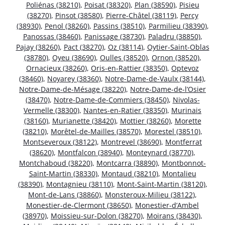
Poliénas (38210)
,
Poisat (38320)
,
Plan (38590)
,
Pisieu
(38270)
,
Pinsot (38580)
,
Pierre-Châtel (38119)
,
Percy
(38930)
,
Penol (38260)
,
Passins (38510)
,
Parmilieu (38390)
,
Panossas (38460)
,
Panissage (38730)
,
Paladru (38850)
,
Pajay (38260)
,
Pact (38270)
,
Oz (38114)
,
Oytier-Saint-Oblas
(38780)
,
Oyeu (38690)
,
Oulles (38520)
,
Ornon (38520)
,
Ornacieux (38260)
,
Oris-en-Rattier (38350)
,
Optevoz
(38460)
,
Noyarey (38360)
,
Notre-Dame-de-Vaulx (38144)
,
Notre-Dame-de-Mésage (38220)
,
Notre-Dame-de-l’Osier
(38470)
,
Notre-Dame-de-Commiers (38450)
,
Nivolas-
Vermelle (38300)
,
Nantes-en-Ratier (38350)
,
Murinais
(38160)
,
Murianette (38420)
,
Mottier (38260)
,
Morette
(38210)
,
Morêtel-de-Mailles (38570)
,
Morestel (38510)
,
Montseveroux (38122)
,
Montrevel (38690)
,
Montferrat
(38620)
,
Montfalcon (38940)
,
Monteynard (38770)
,
Montchaboud (38220)
,
Montcarra (38890)
,
Montbonnot-
Saint-Martin (38330)
,
Montaud (38210)
,
Montalieu
(38390)
,
Montagnieu (38110)
,
Mont-Saint-Martin (38120)
,
Mont-de-Lans (38860)
,
Monsteroux-Milieu (38122)
,
Monestier-de-Clermont (38650)
,
Monestier-d’Ambel
(38970)
,
Moissieu-sur-Dolon (38270)
,
Moirans (38430)
,