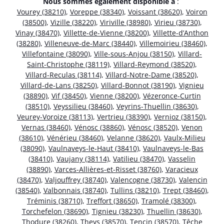
Nous sommes également disponible à
:
Vourey (38210)
,
Voreppe (38340)
,
Voissant (38620)
,
Voiron
(38500)
,
Vizille (38220)
,
Viriville (38980)
,
Virieu (38730)
,
Vinay (38470)
,
Villette-de-Vienne (38200)
,
Villette-d’Anthon
(38280)
,
Villeneuve-de-Marc (38440)
,
Villemoirieu (38460)
,
Villefontaine (38090)
,
Ville-sous-Anjou (38150)
,
Villard-
Saint-Christophe (38119)
,
Villard-Reymond (38520)
,
Villard-Reculas (38114)
,
Villard-Notre-Dame (38520)
,
Villard-de-Lans (38250)
,
Villard-Bonnot (38190)
,
Vignieu
(38890)
,
Vif (38450)
,
Vienne (38200)
,
Vézeronce-Curtin
(38510)
,
Veyssilieu (38460)
,
Veyrins-Thuellin (38630)
,
Veurey-Voroize (38113)
,
Vertrieu (38390)
,
Vernioz (38150)
,
Vernas (38460)
,
Vénosc (38860)
,
Vénosc (38520)
,
Venon
(38610)
,
Vénérieu (38460)
,
Velanne (38620)
,
Vaulx-Milieu
(38090)
,
Vaulnaveys-le-Haut (38410)
,
Vaulnaveys-le-Bas
(38410)
,
Vaujany (38114)
,
Vatilieu (38470)
,
Vasselin
(38890)
,
Varces-Allières-et-Risset (38760)
,
Varacieux
(38470)
,
Valjouffrey (38740)
,
Valencogne (38730)
,
Valencin
(38540)
,
Valbonnais (38740)
,
Tullins (38210)
,
Trept (38460)
,
Tréminis (38710)
,
Treffort (38650)
,
Tramolé (38300)
,
Torchefelon (38690)
,
Tignieu (38230)
,
Thuellin (38630)
,
Thodure (38260)
,
Theys (38570)
,
Tencin (38570)
,
Têche