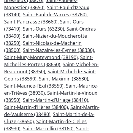
Bressieux (38870)
,
Saint-Paul-lès-
Monestier (38650)
,
Saint-Paul-d’Izeaux
(38140)
,
Saint-Paul-de-Varces (38760)
,
Saint-Pancrasse (38660)
,
Saint-Ours
(73410)
,
Saint-Ours (63230)
,
Saint-Ondras
(38490)
,
Saint-Nizier-du-Moucherotte
(38250)
,
Saint-Nicolas-de-Macherin
(38500)
,
Saint-Nazaire-les-Eymes (38330)
,
Saint-Mury-Monteymond (38190)
,
Saint-
Michel-les-Portes (38650)
,
Saint-Michel-en-
Beaumont (38350)
,
Saint-Michel-de-Saint-
Geoirs (38590)
,
Saint-Maximin (38530)
,
Saint-Maurice-l’Exil (38550)
,
Saint-Maurice-
en-Trièves (38930)
,
Saint-Martin-le-Vinoux
(38950)
,
Saint-Martin-d’Uriage (38410)
,
Saint-Martin-d’Hères (38400)
,
Saint-Martin-
de-Vaulserre (38480)
,
Saint-Martin-de-la-
Cluze (38650)
,
Saint-Martin-de-Clelles
(38930)
,
Saint-Marcellin (38160)
,
Saint-