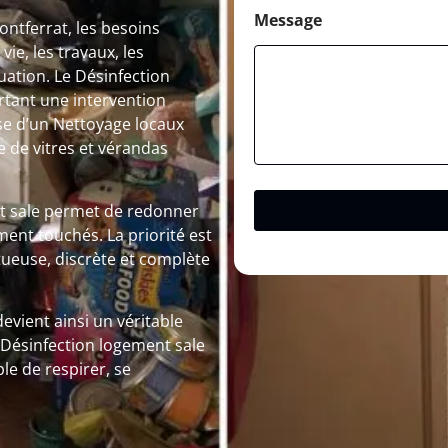
h
o
Message
tferrat, les besoins
n
e, les travaux, les
e
N
ation. Le Désinfection
o
rtant une intervention
m
sse d’un Nettoyage locaux
de vitres et vérandas
nt sale permet de redonner
ement touchés. La priorité est
ueuse, discrète et complète
evient ainsi un véritable
 Désinfection logement sale
ple de respirer, se