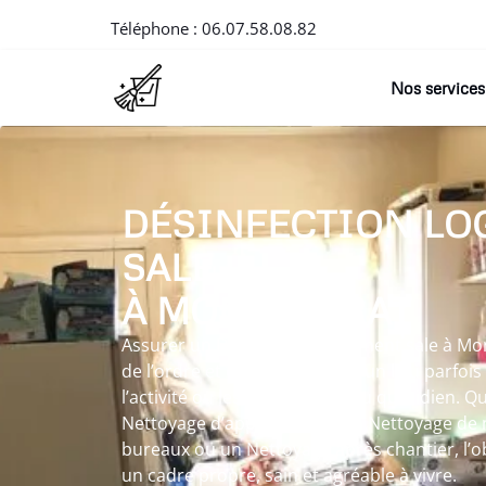
Téléphone :
06.07.58.08.82
Nos services
DÉSINFECTION LO
SALE
À MONTFERRAT
Assurer un Désinfection logement sale à Mo
de l’ordre et de la clarté dans un lieu parfo
l’activité ou les événements du quotidien. Q
Nettoyage d’appartement, un Nettoyage de 
bureaux ou un Nettoyage après chantier, l’ob
un cadre propre, sain et agréable à vivre.