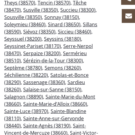
Theys (38570)
,
Tencin (38570)
,
Têche
(38470)
,
Susville (38350)
,
Succieu (38300)
,
Sousville (38350)
,
Sonnay (38150)
,
Soleymieu (38460)
,
Sinard (38650)
,
Sillans
(38590)
,
Siévoz (38350)
,
Siccieu (38460)
,
Seyssuel (38200)
,
Seyssins (38180)
,
Seyssinet-Pariset (38170)
,
Serre-Nerpol
(38470)
,
Serpaize (38200)
,
Sermérieu
(38510)
,
Sérézin-de-la-Tour (38300)
,
Septème (38780)
,
Semons (38260)
,
Séchilienne (38220)
,
Satolas-et-Bonce
(38290)
,
Sassenage (38360)
,
Sardieu
(38260)
,
Salaise-sur-Sanne (38150)
,
Salagnon (38890)
,
Sainte-Marie-du-Mont
(38660)
,
Sainte-Marie-d’Alloix (38660)
,
Sainte-Luce (38970)
,
Sainte-Blandine
(38110)
,
Sainte-Anne-sur-Gervonde
(38440)
,
Sainte-Agnès (38190)
,
Saint-
Vincent-de-Mercuze (38660)
,
Saint-Victor-