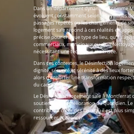
Dans un département dynamique comme Mon
évoluent constamment selon les rythmes de vi
passages répétés ou les changements de situ
logement sale répond à ces réalités en appo
précise pour chaque type de lieu, qu’il s’agi
commerciaux, municipaux ou d’un Nettoyage 
nécessitant une technique maîtrisée.
Dans ces contextes, le Désinfection logeme
dignité, sécurité et sérénité à des lieux fort
alors d’apporter une transformation respect
du cadre de vie.
Le Désinfection logement sale à Montferrat d
soutien dans l’amélioration du quotidien. Le
contribue à créer des lieux où il est plus sim
ressourcer et avancer.