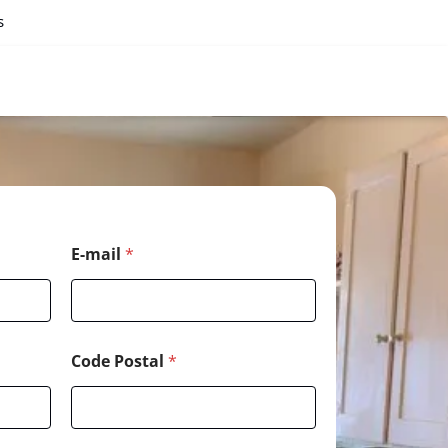
s
E-mail
*
Code Postal
*