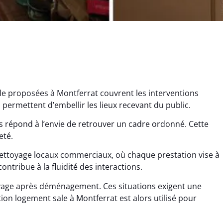
le proposées à Montferrat couvrent les interventions
 permettent d’embellir les lieux recevant du public.
 répond à l’envie de retrouver un cadre ordonné. Cette
eté.
Nettoyage locaux commerciaux, où chaque prestation vise à
ana Gresset
Noham Giraudet
ontribue à la fluidité des interactions.
 décembre 2025
16 octobre 2025
oyage après déménagement. Ces situations exigent une
age après chantier
Nettoyage d’appartement
ion logement sale à Montferrat est alors utilisé pour
ssi. Tout a été remis
impeccable. Une vraie
tat rapidement et
sensation de fraîcheur en