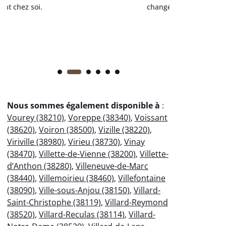
changé.
m
Nous sommes également disponible à
:
Vourey (38210)
,
Voreppe (38340)
,
Voissant
(38620)
,
Voiron (38500)
,
Vizille (38220)
,
Viriville (38980)
,
Virieu (38730)
,
Vinay
(38470)
,
Villette-de-Vienne (38200)
,
Villette-
d’Anthon (38280)
,
Villeneuve-de-Marc
(38440)
,
Villemoirieu (38460)
,
Villefontaine
(38090)
,
Ville-sous-Anjou (38150)
,
Villard-
Saint-Christophe (38119)
,
Villard-Reymond
(38520)
,
Villard-Reculas (38114)
,
Villard-