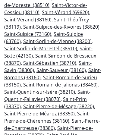
de-Morestel (38510)
,
Saint-Victor-de-
Cessieu (38110)
,
Saint-Vérand (69620)
,
Saint-Vérand (38160)
,
Saint-Théoffrey
(38119)
,
Saint-Sulpice-des-Rivoires (38620)
,
Saint-Sulpice (73160)
,
Saint-Sulpice
(63760)
,
Saint-Sorlin-de-Vienne (38200)
,
Saint-Sorlin-de-Morestel (38510)
,
Saint-
Sixte (42130)
,
Saint-Siméon-de-Bressieux
(38870)
,
Saint-Sébastien (38710)
,
Saint-
Savin (38300)
,
Saint-Sauveur (38160)
,
Saint-
Romans (38160)
,
Saint-Romain-de-Surieu
(38150)
,
Saint-Romain-de-Jalionas (38460)
,
Saint-Quentin-sur-Isère (38210)
,
Saint-
Quentin-Fallavier (38070)
,
Saint-Prim
(38370)
,
Saint-Pierre-de-Mésage (38220)
,
Saint-Pierre-de-Méaroz (38350)
,
Saint-
Pierre-de-Chérennes (38160)
,
Saint-Pierre-
de-Chartreuse (38380)
,
Saint-Pierre-de-