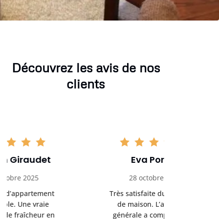
Découvrez les avis de nos
clients
Eva Portier
Arthu
28 octobre 2025
11 no
Très satisfaite du nettoyage
Le nettoya
de maison. L’ambiance
permis d
générale a complètement
cadre de t