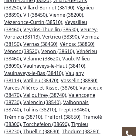
Notre-Dame (38520)
,
Villard-de-Lans
(38250)
,
Villard-Bonnot (38190)
,
Vignieu
(38890)
,
Vif (38450)
,
Vienne (38200)
,
Vézeronce-Curtin (38510)
,
Veyssilieu
(38460)
,
Veyrins-Thuellin (38630)
,
Veurey-
Voroize (38113)
,
Vertrieu (38390)
,
Vernioz
(38150)
,
Vernas (38460)
,
Vénosc (38860)
,
Vénosc (38520)
,
Venon (38610)
,
Vénérieu
(38460)
,
Velanne (38620)
,
Vaulx-Milieu
(38090)
,
Vaulnaveys-le-Haut (38410)
,
Vaulnaveys-le-Bas (38410)
,
Vaujany
(38114)
,
Vatilieu (38470)
,
Vasselin (38890)
,
Varces-Allières-et-Risset (38760)
,
Varacieux
(38470)
,
Valjouffrey (38740)
,
Valencogne
(38730)
,
Valencin (38540)
,
Valbonnais
(38740)
,
Tullins (38210)
,
Trept (38460)
,
Tréminis (38710)
,
Treffort (38650)
,
Tramolé
(38300)
,
Torchefelon (38690)
,
Tignieu
(38230)
,
Thuellin (38630)
,
Thodure (38260)
,