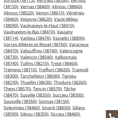
Voroize (38113)
,
Vertrieu (38390)
,
Vernioz
(38150)
,
Vernas (38460)
,
Vénosc (38860)
,
Vénosc (38520)
,
Venon (38610)
,
Vénérieu
(38460)
,
Velanne (38620)
,
Vaulx-Milieu
(38090)
,
Vaulnaveys-le-Haut (38410)
,
Vaulnaveys-le-Bas (38410)
,
Vaujany
(38114)
,
Vatilieu (38470)
,
Vasselin (38890)
,
Varces-Allières-et-Risset (38760)
,
Varacieux
(38470)
,
Valjouffrey (38740)
,
Valencogne
(38730)
,
Valencin (38540)
,
Valbonnais
(38740)
,
Tullins (38210)
,
Trept (38460)
,
Tréminis (38710)
,
Treffort (38650)
,
Tramolé
(38300)
,
Torchefelon (38690)
,
Tignieu
(38230)
,
Thuellin (38630)
,
Thodure (38260)
,
Theys (38570)
,
Tencin (38570)
,
Têche
(38470)
,
Susville (38350)
,
Succieu (38300)
,
Sousville (38350)
,
Sonnay (38150)
,
Soleymieu (38460)
,
Sinard (38650)
,
Sillans
(38590)
,
Siévoz (38350)
,
Siccieu (38460)
,