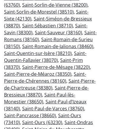
(63760)
,
Saint-Sorlin-de-Vienne (38200)
,
Saint-Sorlin-de-Morestel (38510)
,
Saint-
Sixte (42130)
,
Saint-Siméon-de-Bressieux
(38870)
,
Saint-Sébastien (38710)
,
Saint-
Savin (38300)
,
Saint-Sauveur (38160)
,
Saint-
Romans (38160)
,
Saint-Romain-de-Surieu
(38150)
,
Saint-Romain-de-Jalionas (38460)
,
Saint-Quentin-sur-Isère (38210)
,
Saint-
Quentin-Fallavier (38070)
,
Saint-Prim
(38370)
,
Saint-Pierre-de-Mésage (38220)
,
Saint-Pierre-de-Méaroz (38350)
,
Saint-
Pierre-de-Chérennes (38160)
,
Saint-Pierre-
de-Chartreuse (38380)
,
Saint-Pierre-de-
Bressieux (38870)
,
Saint-Paul-lès-
Monestier (38650)
,
Saint-Paul-d’Izeaux
(38140)
,
Saint-Paul-de-Varces (38760)
,
Saint-Pancrasse (38660)
,
Saint-Ours
(73410)
,
Saint-Ours (63230)
,
Saint-Ondras