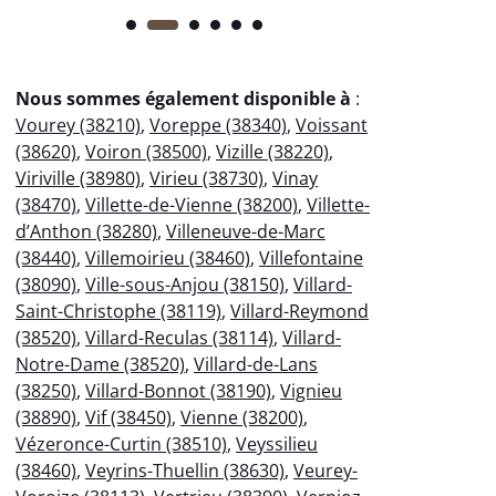
Nous sommes également disponible à
:
Vourey (38210)
,
Voreppe (38340)
,
Voissant
(38620)
,
Voiron (38500)
,
Vizille (38220)
,
Viriville (38980)
,
Virieu (38730)
,
Vinay
(38470)
,
Villette-de-Vienne (38200)
,
Villette-
d’Anthon (38280)
,
Villeneuve-de-Marc
(38440)
,
Villemoirieu (38460)
,
Villefontaine
(38090)
,
Ville-sous-Anjou (38150)
,
Villard-
Saint-Christophe (38119)
,
Villard-Reymond
(38520)
,
Villard-Reculas (38114)
,
Villard-
Notre-Dame (38520)
,
Villard-de-Lans
(38250)
,
Villard-Bonnot (38190)
,
Vignieu
(38890)
,
Vif (38450)
,
Vienne (38200)
,
Vézeronce-Curtin (38510)
,
Veyssilieu
(38460)
,
Veyrins-Thuellin (38630)
,
Veurey-