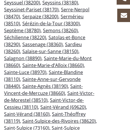
Seyssuel (38200)
,
Seyssins (38180)
,
Seyssinet-Pariset (38170)
,
Serre-Nerpol
(38470)
,
Serpaize (38200)
,
Sermérieu
(38510)
,
Sérézin-de-la-Tour (38300)
,
Septème (38780)
,
Semons (38260)
,
Séchilienne (38220)
,
Satolas-et-Bonce
(38290)
,
Sassenage (38360)
,
Sardieu
(38260)
,
Salaise-sur-Sanne (38150)
,
Salagnon (38890)
,
Sainte-Marie-du-Mont
(38660)
,
Sainte-Marie-d’Alloix (38660)
,
Sainte-Luce (38970)
,
Sainte-Blandine
(38110)
,
Sainte-Anne-sur-Gervonde
(38440)
,
Sainte-Agnès (38190)
,
Saint-
Vincent-de-Mercuze (38660)
,
Saint-Victor-
de-Morestel (38510)
,
Saint-Victor-de-
Cessieu (38110)
,
Saint-Vérand (69620)
,
Saint-Vérand (38160)
,
Saint-Théoffrey
(38119)
,
Saint-Sulpice-des-Rivoires (38620)
,
Saint-Sulpice (73160)
,
Saint-Sulpice