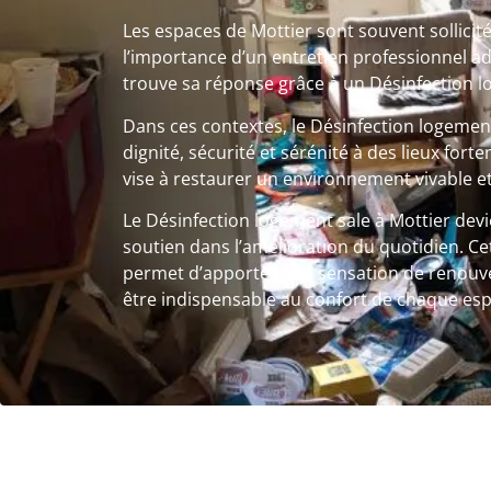
Les espaces de Mottier sont souvent sollicité
l’importance d’un entretien professionnel a
trouve sa réponse grâce à un Désinfection l
Dans ces contextes, le Désinfection logeme
dignité, sécurité et sérénité à des lieux fo
vise à restaurer un environnement vivable et
Le Désinfection logement sale à Mottier devie
soutien dans l’amélioration du quotidien. Ce
permet d’apporter une sensation de renouvea
être indispensable au confort de chaque esp