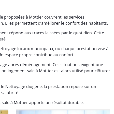
le proposées à Mottier couvrent les services
. Elles permettent d’améliorer le confort des habitants.
ent répond aux traces laissées par le quotidien. Cette
eté.
ettoyage locaux municipaux, où chaque prestation vise à
ana Gresset
Noham Giraudet
 Un espace propre contribue au confort.
 décembre 2025
16 octobre 2025
oyage après déménagement. Ces situations exigent une
age après chantier
Nettoyage d’appartement
on logement sale à Mottier est alors utilisé pour clôturer
ssi. Tout a été remis
impeccable. Une vraie
tat rapidement et
sensation de fraîcheur en
 le Nettoyage diogène, la prestation repose sur un
proprement.
rentrant chez soi.
 salubrité.
sale à Mottier apporte un résultat durable.