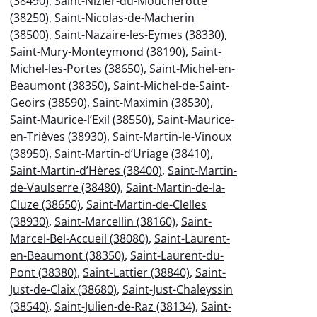
(38490)
,
Saint-Nizier-du-Moucherotte
(38250)
,
Saint-Nicolas-de-Macherin
(38500)
,
Saint-Nazaire-les-Eymes (38330)
,
Saint-Mury-Monteymond (38190)
,
Saint-
Michel-les-Portes (38650)
,
Saint-Michel-en-
Beaumont (38350)
,
Saint-Michel-de-Saint-
Geoirs (38590)
,
Saint-Maximin (38530)
,
Saint-Maurice-l’Exil (38550)
,
Saint-Maurice-
en-Trièves (38930)
,
Saint-Martin-le-Vinoux
(38950)
,
Saint-Martin-d’Uriage (38410)
,
Saint-Martin-d’Hères (38400)
,
Saint-Martin-
de-Vaulserre (38480)
,
Saint-Martin-de-la-
Cluze (38650)
,
Saint-Martin-de-Clelles
(38930)
,
Saint-Marcellin (38160)
,
Saint-
Marcel-Bel-Accueil (38080)
,
Saint-Laurent-
en-Beaumont (38350)
,
Saint-Laurent-du-
Pont (38380)
,
Saint-Lattier (38840)
,
Saint-
Just-de-Claix (38680)
,
Saint-Just-Chaleyssin
(38540)
,
Saint-Julien-de-Raz (38134)
,
Saint-