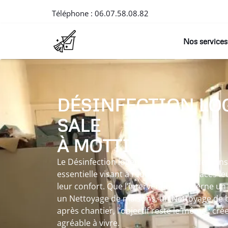
Téléphone :
06.07.58.08.82
Nos services
DÉSINFECTION LO
SALE
À MOTTIER
Le Désinfection logement sale à Mottier s’i
essentielle visant à redonner aux espaces leu
leur confort. Que l’intervention concerne u
un Nettoyage de maisons, un Nettoyage de 
après chantier, l’objectif reste le même : cré
agréable à vivre.