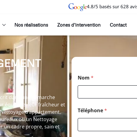
4.8/5 basés sur 628 avi
Nos réalisations
Zones d’intervention
Contact
GEMENT
Nom
*
nscrit dans une démarche
r équilibre, leur fraîcheur et
Téléphone
*
n Nettoyage d’appartement,
bureaux ou un Nettoyage
er un cadre propre, sain et