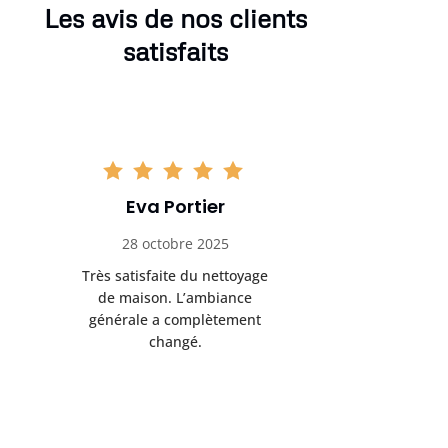
Les avis de nos clients
satisfaits
Eva Portier
Arthu
28 octobre 2025
11 no
Très satisfaite du nettoyage
Le nettoya
de maison. L’ambiance
permis d
générale a complètement
cadre de t
changé.
m