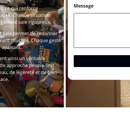
Message
s, ce qui renforce
dapté. Chaque situation
ogement sale rigoureux.
nt sale permet de redonner
rtement touchés. Chaque geste
 apaisant.
nt ainsi un véritable
tte approche people-first
u, de légèreté et de bien-
ace.