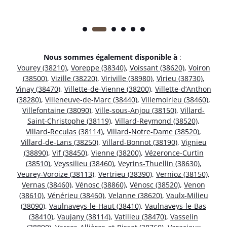
Nous sommes également disponible à
:
Vourey (38210)
,
Voreppe (38340)
,
Voissant (38620)
,
Voiron
(38500)
,
Vizille (38220)
,
Viriville (38980)
,
Virieu (38730)
,
Vinay (38470)
,
Villette-de-Vienne (38200)
,
Villette-d’Anthon
(38280)
,
Villeneuve-de-Marc (38440)
,
Villemoirieu (38460)
,
Villefontaine (38090)
,
Ville-sous-Anjou (38150)
,
Villard-
Saint-Christophe (38119)
,
Villard-Reymond (38520)
,
Villard-Reculas (38114)
,
Villard-Notre-Dame (38520)
,
Villard-de-Lans (38250)
,
Villard-Bonnot (38190)
,
Vignieu
(38890)
,
Vif (38450)
,
Vienne (38200)
,
Vézeronce-Curtin
(38510)
,
Veyssilieu (38460)
,
Veyrins-Thuellin (38630)
,
Veurey-Voroize (38113)
,
Vertrieu (38390)
,
Vernioz (38150)
,
Vernas (38460)
,
Vénosc (38860)
,
Vénosc (38520)
,
Venon
(38610)
,
Vénérieu (38460)
,
Velanne (38620)
,
Vaulx-Milieu
(38090)
,
Vaulnaveys-le-Haut (38410)
,
Vaulnaveys-le-Bas
(38410)
,
Vaujany (38114)
,
Vatilieu (38470)
,
Vasselin