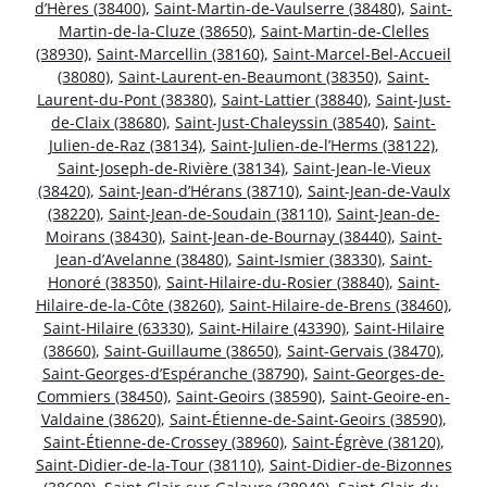
d’Hères (38400)
,
Saint-Martin-de-Vaulserre (38480)
,
Saint-
Martin-de-la-Cluze (38650)
,
Saint-Martin-de-Clelles
(38930)
,
Saint-Marcellin (38160)
,
Saint-Marcel-Bel-Accueil
(38080)
,
Saint-Laurent-en-Beaumont (38350)
,
Saint-
Laurent-du-Pont (38380)
,
Saint-Lattier (38840)
,
Saint-Just-
de-Claix (38680)
,
Saint-Just-Chaleyssin (38540)
,
Saint-
Julien-de-Raz (38134)
,
Saint-Julien-de-l’Herms (38122)
,
Saint-Joseph-de-Rivière (38134)
,
Saint-Jean-le-Vieux
(38420)
,
Saint-Jean-d’Hérans (38710)
,
Saint-Jean-de-Vaulx
(38220)
,
Saint-Jean-de-Soudain (38110)
,
Saint-Jean-de-
Moirans (38430)
,
Saint-Jean-de-Bournay (38440)
,
Saint-
Jean-d’Avelanne (38480)
,
Saint-Ismier (38330)
,
Saint-
Honoré (38350)
,
Saint-Hilaire-du-Rosier (38840)
,
Saint-
Hilaire-de-la-Côte (38260)
,
Saint-Hilaire-de-Brens (38460)
,
Saint-Hilaire (63330)
,
Saint-Hilaire (43390)
,
Saint-Hilaire
(38660)
,
Saint-Guillaume (38650)
,
Saint-Gervais (38470)
,
Saint-Georges-d’Espéranche (38790)
,
Saint-Georges-de-
Commiers (38450)
,
Saint-Geoirs (38590)
,
Saint-Geoire-en-
Valdaine (38620)
,
Saint-Étienne-de-Saint-Geoirs (38590)
,
Saint-Étienne-de-Crossey (38960)
,
Saint-Égrève (38120)
,
Saint-Didier-de-la-Tour (38110)
,
Saint-Didier-de-Bizonnes