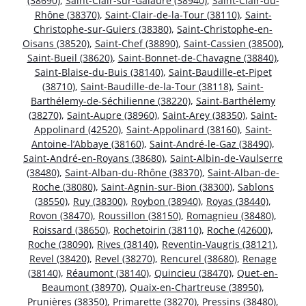
(38690)
,
Saint-Clair-sur-Galaure (38940)
,
Saint-Clair-du-
Rhône (38370)
,
Saint-Clair-de-la-Tour (38110)
,
Saint-
Christophe-sur-Guiers (38380)
,
Saint-Christophe-en-
Oisans (38520)
,
Saint-Chef (38890)
,
Saint-Cassien (38500)
,
Saint-Bueil (38620)
,
Saint-Bonnet-de-Chavagne (38840)
,
Saint-Blaise-du-Buis (38140)
,
Saint-Baudille-et-Pipet
(38710)
,
Saint-Baudille-de-la-Tour (38118)
,
Saint-
Barthélemy-de-Séchilienne (38220)
,
Saint-Barthélemy
(38270)
,
Saint-Aupre (38960)
,
Saint-Arey (38350)
,
Saint-
Appolinard (42520)
,
Saint-Appolinard (38160)
,
Saint-
Antoine-l’Abbaye (38160)
,
Saint-André-le-Gaz (38490)
,
Saint-André-en-Royans (38680)
,
Saint-Albin-de-Vaulserre
(38480)
,
Saint-Alban-du-Rhône (38370)
,
Saint-Alban-de-
Roche (38080)
,
Saint-Agnin-sur-Bion (38300)
,
Sablons
(38550)
,
Ruy (38300)
,
Roybon (38940)
,
Royas (38440)
,
Rovon (38470)
,
Roussillon (38150)
,
Romagnieu (38480)
,
Roissard (38650)
,
Rochetoirin (38110)
,
Roche (42600)
,
Roche (38090)
,
Rives (38140)
,
Reventin-Vaugris (38121)
,
Revel (38420)
,
Revel (38270)
,
Rencurel (38680)
,
Renage
(38140)
,
Réaumont (38140)
,
Quincieu (38470)
,
Quet-en-
Beaumont (38970)
,
Quaix-en-Chartreuse (38950)
,
Prunières (38350)
,
Primarette (38270)
,
Pressins (38480)
,