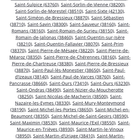
Saint-Sulpice (63760)
,
Saint-Sorlin-de-Vienne (38200)
,
Saint-Sorlin-de-Morestel (38510)
,
Saint-Sixte (42130)
,
Saint-Siméon-de-Bressieux (38870)
,
Saint-Sébastien
(38710)
,
Saint-Savin (38300)
,
Saint-Sauveur (38160)
,
Saint-
Romans (38160)
,
Saint-Romain-de-Surieu (38150)
,
Saint-
Romain-de-Jalionas (38460)
,
Saint-Quentin-sur-Isère
(38210)
,
Saint-Quentin-Fallavier (38070)
,
Saint-Prim
(38370)
,
Saint-Pierre-de-Mésage (38220)
,
Saint-Pierre-de-
Méaroz (38350)
,
Saint-Pierre-de-Chérennes (38160)
,
Saint-
Pierre-de-Chartreuse (38380)
,
Saint-Pierre-de-Bressieux
(38870)
,
Saint-Paul-lès-Monestier (38650)
,
Saint-Paul-
d’Izeaux (38140)
,
Saint-Paul-de-Varces (38760)
,
Saint-
Pancrasse (38660)
,
Saint-Ours (73410)
,
Saint-Ours (63230)
,
Saint-Ondras (38490)
,
Saint-Nizier-du-Moucherotte
(38250)
,
Saint-Nicolas-de-Macherin (38500)
,
Saint-
Nazaire-les-Eymes (38330)
,
Saint-Mury-Monteymond
(38190)
,
Saint-Michel-les-Portes (38650)
,
Saint-Michel-en-
Beaumont (38350)
,
Saint-Michel-de-Saint-Geoirs (38590)
,
Saint-Maximin (38530)
,
Saint-Maurice-l’Exil (38550)
,
Saint-
Maurice-en-Trièves (38930)
,
Saint-Martin-le-Vinoux
(38950)
,
Saint-Martin-d’Uriage (38410)
,
Saint-Martin-