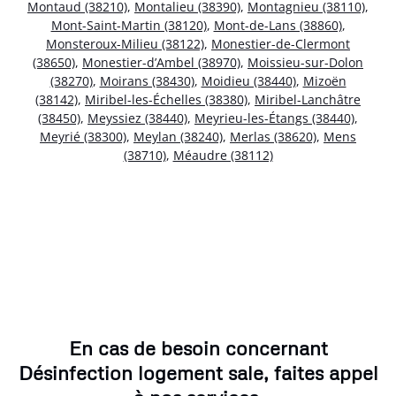
Montaud (38210)
,
Montalieu (38390)
,
Montagnieu (38110)
,
Mont-Saint-Martin (38120)
,
Mont-de-Lans (38860)
,
Monsteroux-Milieu (38122)
,
Monestier-de-Clermont
(38650)
,
Monestier-d’Ambel (38970)
,
Moissieu-sur-Dolon
(38270)
,
Moirans (38430)
,
Moidieu (38440)
,
Mizoën
(38142)
,
Miribel-les-Échelles (38380)
,
Miribel-Lanchâtre
(38450)
,
Meyssiez (38440)
,
Meyrieu-les-Étangs (38440)
,
Meyrié (38300)
,
Meylan (38240)
,
Merlas (38620)
,
Mens
(38710)
,
Méaudre (38112)
En cas de besoin concernant
Désinfection logement sale, faites appel