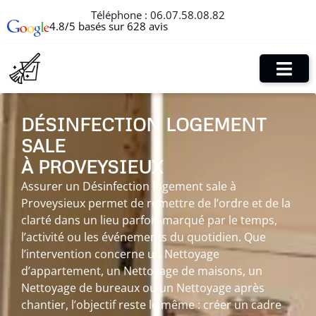
Téléphone :
06.07.58.08.82
4.8/5 basés sur 628 avis
DÉSINFECTION LOGEMENT
SALE
À PROVEYSIEUX
Assurer un Désinfection logement sale à
Proveysieux permet de remettre de l’ordre et de la
clarté dans un lieu parfois marqué par le temps,
l’activité ou les événements du quotidien. Que
l’intervention concerne un Nettoyage
d’appartement, un Nettoyage de maisons, un
Nettoyage de bureaux ou un Nettoyage après
chantier, l’objectif reste le même : créer un cadre