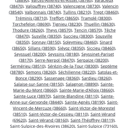
(38890)
,
Varces-Allières-et-Risset (38760)
,
Varacieux
(38470)
,
Valjouffrey (38740)
,
Valencogne (38730)
,
Valencin
(38540)
,
Valbonnais (38740)
,
Tullins (38210)
,
Trept (38460)
,
Tréminis (38710)
,
Treffort (38650)
,
Tramolé (38300)
,
Torchefelon (38690)
,
Tignieu (38230)
,
Thuellin (38630)
,
Thodure (38260)
,
Theys (38570)
,
Tencin (38570)
,
Têche
(38470)
,
Susville (38350)
,
Succieu (38300)
,
Sousville
(38350)
,
Sonnay (38150)
,
Soleymieu (38460)
,
Sinard
(38650)
,
Sillans (38590)
,
Siévoz (38350)
,
Siccieu (38460)
,
Seyssuel (38200)
,
Seyssins (38180)
,
Seyssinet-Pariset
(38170)
,
Serre-Nerpol (38470)
,
Serpaize (38200)
,
Sermérieu (38510)
,
Sérézin-de-la-Tour (38300)
,
Septème
(38780)
,
Semons (38260)
,
Séchilienne (38220)
,
Satolas-et-
Bonce (38290)
,
Sassenage (38360)
,
Sardieu (38260)
,
Salaise-sur-Sanne (38150)
,
Salagnon (38890)
,
Sainte-
Marie-du-Mont (38660)
,
Sainte-Marie-d’Alloix (38660)
,
Sainte-Luce (38970)
,
Sainte-Blandine (38110)
,
Sainte-
Anne-sur-Gervonde (38440)
,
Sainte-Agnès (38190)
,
Saint-
Vincent-de-Mercuze (38660)
,
Saint-Victor-de-Morestel
(38510)
,
Saint-Victor-de-Cessieu (38110)
,
Saint-Vérand
(69620)
,
Saint-Vérand (38160)
,
Saint-Théoffrey (38119)
,
Saint-Sulpice-des-Rivoires (38620)
,
Saint-Sulpice (73160)
,