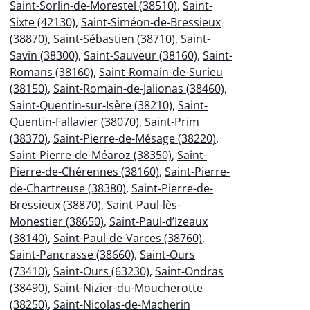
Saint-Sorlin-de-Morestel (38510)
,
Saint-
Sixte (42130)
,
Saint-Siméon-de-Bressieux
(38870)
,
Saint-Sébastien (38710)
,
Saint-
Savin (38300)
,
Saint-Sauveur (38160)
,
Saint-
Romans (38160)
,
Saint-Romain-de-Surieu
(38150)
,
Saint-Romain-de-Jalionas (38460)
,
Saint-Quentin-sur-Isère (38210)
,
Saint-
Quentin-Fallavier (38070)
,
Saint-Prim
(38370)
,
Saint-Pierre-de-Mésage (38220)
,
Saint-Pierre-de-Méaroz (38350)
,
Saint-
Pierre-de-Chérennes (38160)
,
Saint-Pierre-
de-Chartreuse (38380)
,
Saint-Pierre-de-
Bressieux (38870)
,
Saint-Paul-lès-
Monestier (38650)
,
Saint-Paul-d’Izeaux
(38140)
,
Saint-Paul-de-Varces (38760)
,
Saint-Pancrasse (38660)
,
Saint-Ours
(73410)
,
Saint-Ours (63230)
,
Saint-Ondras
(38490)
,
Saint-Nizier-du-Moucherotte
(38250)
,
Saint-Nicolas-de-Macherin