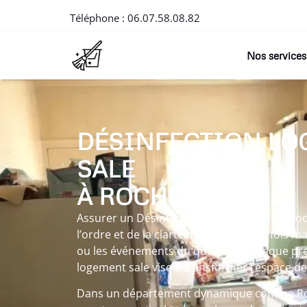
Téléphone :
06.07.58.08.82
Nos services
DÉSINFECTION LO
SALE
À ROCHE
Assurer un Désinfection logement sale à Ro
l’ordre et de la clarté dans un lieu parfois ma
ou les événements du quotidien. Chaque pre
logement sale vise à transformer l’espace d
Dans un département dynamique comme Roc