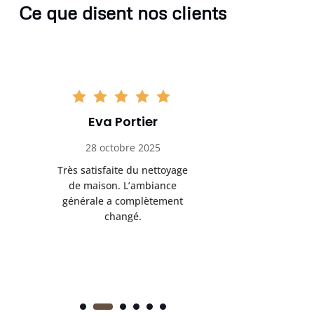
Ce que disent nos clients
Eva Portier
Arthu
28 octobre 2025
11 no
Très satisfaite du nettoyage
Le nettoya
de maison. L’ambiance
permis d
générale a complètement
cadre de t
changé.
m