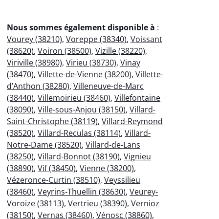
Nous sommes également disponible à
:
Vourey (38210)
,
Voreppe (38340)
,
Voissant
(38620)
,
Voiron (38500)
,
Vizille (38220)
,
Viriville (38980)
,
Virieu (38730)
,
Vinay
(38470)
,
Villette-de-Vienne (38200)
,
Villette-
d’Anthon (38280)
,
Villeneuve-de-Marc
(38440)
,
Villemoirieu (38460)
,
Villefontaine
(38090)
,
Ville-sous-Anjou (38150)
,
Villard-
Saint-Christophe (38119)
,
Villard-Reymond
(38520)
,
Villard-Reculas (38114)
,
Villard-
Notre-Dame (38520)
,
Villard-de-Lans
(38250)
,
Villard-Bonnot (38190)
,
Vignieu
(38890)
,
Vif (38450)
,
Vienne (38200)
,
Vézeronce-Curtin (38510)
,
Veyssilieu
(38460)
,
Veyrins-Thuellin (38630)
,
Veurey-
Voroize (38113)
,
Vertrieu (38390)
,
Vernioz
(38150)
,
Vernas (38460)
,
Vénosc (38860)
,