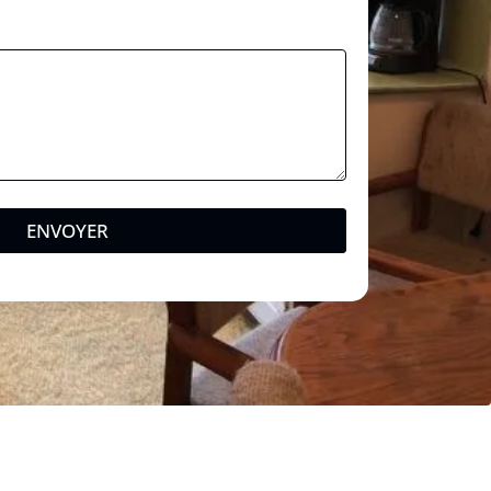
a
l
*
ENVOYER