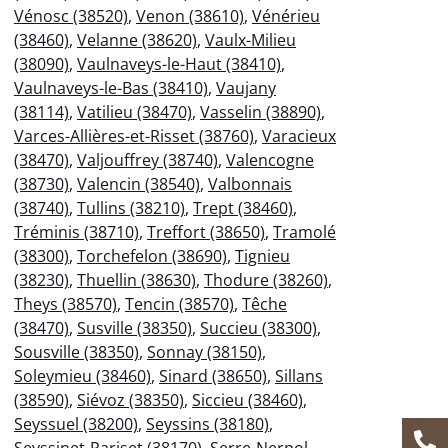
Vénosc (38520)
,
Venon (38610)
,
Vénérieu
(38460)
,
Velanne (38620)
,
Vaulx-Milieu
(38090)
,
Vaulnaveys-le-Haut (38410)
,
Vaulnaveys-le-Bas (38410)
,
Vaujany
(38114)
,
Vatilieu (38470)
,
Vasselin (38890)
,
Varces-Allières-et-Risset (38760)
,
Varacieux
(38470)
,
Valjouffrey (38740)
,
Valencogne
(38730)
,
Valencin (38540)
,
Valbonnais
(38740)
,
Tullins (38210)
,
Trept (38460)
,
Tréminis (38710)
,
Treffort (38650)
,
Tramolé
(38300)
,
Torchefelon (38690)
,
Tignieu
(38230)
,
Thuellin (38630)
,
Thodure (38260)
,
Theys (38570)
,
Tencin (38570)
,
Têche
(38470)
,
Susville (38350)
,
Succieu (38300)
,
Sousville (38350)
,
Sonnay (38150)
,
Soleymieu (38460)
,
Sinard (38650)
,
Sillans
(38590)
,
Siévoz (38350)
,
Siccieu (38460)
,
Seyssuel (38200)
,
Seyssins (38180)
,