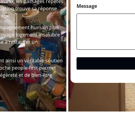
ravaux, les passages répétés
Message
tuation trouve sa réponse
reux.
compagnement humain plus
ttoyage logement insalubre
e à restaurer un
t ainsi un véritable soutien
roche people-first permet
égèreté et de bien-être