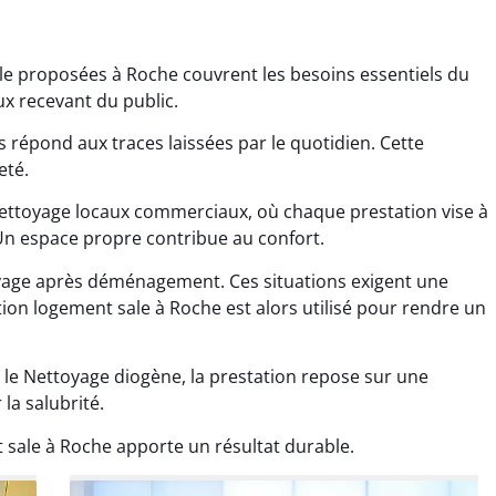
le proposées à Roche couvrent les besoins essentiels du
eux recevant du public.
 répond aux traces laissées par le quotidien. Cette
eté.
ana Gresset
Noham Giraudet
Nettoyage locaux commerciaux, où chaque prestation vise à
 décembre 2025
16 octobre 2025
 Un espace propre contribue au confort.
age après chantier
Nettoyage d’appartement
oyage après déménagement. Ces situations exigent une
ssi. Tout a été remis
impeccable. Une vraie
ion logement sale à Roche est alors utilisé pour rendre un
tat rapidement et
sensation de fraîcheur en
proprement.
rentrant chez soi.
 le Nettoyage diogène, la prestation repose sur une
 la salubrité.
sale à Roche apporte un résultat durable.