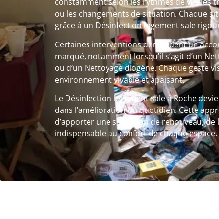
constamment selon les rythmes de vie, les t
ou les changements de situation. Chaque si
grâce à un Désinfection logement sale rigou
Certaines interventions demandent un ac
marqué, notamment lorsqu’il s’agit d’un Ne
ou d’un Nettoyage diogène. Chaque geste vis
environnement vivable et apaisant.
Le Désinfection logement sale à Roche devien
dans l’amélioration du quotidien. Cette app
d’apporter une sensation de renouveau, de l
indispensable au confort de chaque espace.