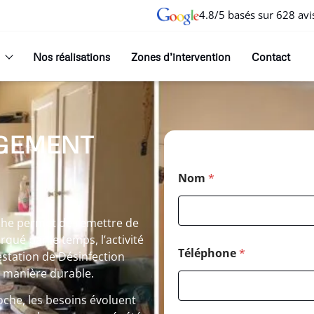
4.8/5 basés sur 628 avi
Nos réalisations
Zones d’intervention
Contact
GEMENT
Nom
*
che permet de remettre de
rqué par le temps, l’activité
Téléphone
*
station de Désinfection
e manière durable.
he, les besoins évoluent