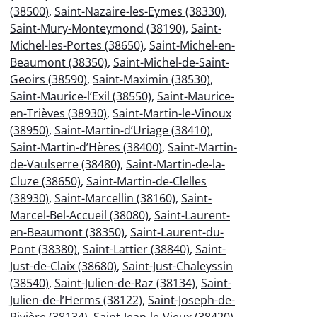
(38500)
,
Saint-Nazaire-les-Eymes (38330)
,
Saint-Mury-Monteymond (38190)
,
Saint-
Michel-les-Portes (38650)
,
Saint-Michel-en-
Beaumont (38350)
,
Saint-Michel-de-Saint-
Geoirs (38590)
,
Saint-Maximin (38530)
,
Saint-Maurice-l’Exil (38550)
,
Saint-Maurice-
en-Trièves (38930)
,
Saint-Martin-le-Vinoux
(38950)
,
Saint-Martin-d’Uriage (38410)
,
Saint-Martin-d’Hères (38400)
,
Saint-Martin-
de-Vaulserre (38480)
,
Saint-Martin-de-la-
Cluze (38650)
,
Saint-Martin-de-Clelles
(38930)
,
Saint-Marcellin (38160)
,
Saint-
Marcel-Bel-Accueil (38080)
,
Saint-Laurent-
en-Beaumont (38350)
,
Saint-Laurent-du-
Pont (38380)
,
Saint-Lattier (38840)
,
Saint-
Just-de-Claix (38680)
,
Saint-Just-Chaleyssin
(38540)
,
Saint-Julien-de-Raz (38134)
,
Saint-
Julien-de-l’Herms (38122)
,
Saint-Joseph-de-