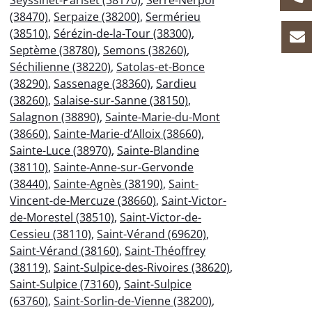
Seyssinet-Pariset (38170)
,
Serre-Nerpol
(38470)
,
Serpaize (38200)
,
Sermérieu
(38510)
,
Sérézin-de-la-Tour (38300)
,
Septème (38780)
,
Semons (38260)
,
Séchilienne (38220)
,
Satolas-et-Bonce
(38290)
,
Sassenage (38360)
,
Sardieu
(38260)
,
Salaise-sur-Sanne (38150)
,
Salagnon (38890)
,
Sainte-Marie-du-Mont
(38660)
,
Sainte-Marie-d’Alloix (38660)
,
Sainte-Luce (38970)
,
Sainte-Blandine
(38110)
,
Sainte-Anne-sur-Gervonde
(38440)
,
Sainte-Agnès (38190)
,
Saint-
Vincent-de-Mercuze (38660)
,
Saint-Victor-
de-Morestel (38510)
,
Saint-Victor-de-
Cessieu (38110)
,
Saint-Vérand (69620)
,
Saint-Vérand (38160)
,
Saint-Théoffrey
(38119)
,
Saint-Sulpice-des-Rivoires (38620)
,
Saint-Sulpice (73160)
,
Saint-Sulpice
(63760)
,
Saint-Sorlin-de-Vienne (38200)
,