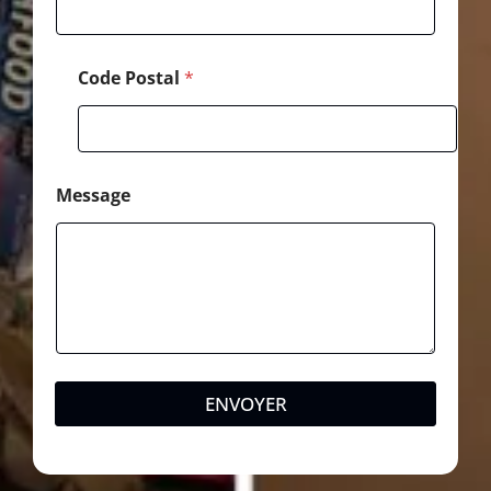
e
E
-
m
Code Postal
*
a
i
l
Message
ENVOYER