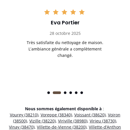
Eva Portier
28 octobre 2025
ble.
Très satisfaite du nettoyage de maison.
Le 
 en
L’ambiance générale a complètement
ret
changé.
Nous sommes également disponible à
:
Vourey (38210)
,
Voreppe (38340)
,
Voissant (38620)
,
Voiron
(38500)
,
Vizille (38220)
,
Viriville (38980)
,
Virieu (38730)
,
Vinay (38470)
,
Villette-de-Vienne (38200)
,
Villette-d’Anthon