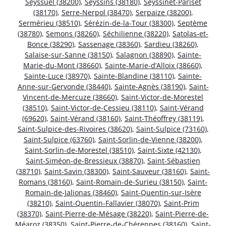
Seyssuel (38200)
,
Seyssins (38180)
,
Seyssinet-Pariset
(38170)
,
Serre-Nerpol (38470)
,
Serpaize (38200)
,
Sermérieu (38510)
,
Sérézin-de-la-Tour (38300)
,
Septème
(38780)
,
Semons (38260)
,
Séchilienne (38220)
,
Satolas-et-
Bonce (38290)
,
Sassenage (38360)
,
Sardieu (38260)
,
Salaise-sur-Sanne (38150)
,
Salagnon (38890)
,
Sainte-
Marie-du-Mont (38660)
,
Sainte-Marie-d’Alloix (38660)
,
Sainte-Luce (38970)
,
Sainte-Blandine (38110)
,
Sainte-
Anne-sur-Gervonde (38440)
,
Sainte-Agnès (38190)
,
Saint-
Vincent-de-Mercuze (38660)
,
Saint-Victor-de-Morestel
(38510)
,
Saint-Victor-de-Cessieu (38110)
,
Saint-Vérand
(69620)
,
Saint-Vérand (38160)
,
Saint-Théoffrey (38119)
,
Saint-Sulpice-des-Rivoires (38620)
,
Saint-Sulpice (73160)
,
Saint-Sulpice (63760)
,
Saint-Sorlin-de-Vienne (38200)
,
Saint-Sorlin-de-Morestel (38510)
,
Saint-Sixte (42130)
,
Saint-Siméon-de-Bressieux (38870)
,
Saint-Sébastien
(38710)
,
Saint-Savin (38300)
,
Saint-Sauveur (38160)
,
Saint-
Romans (38160)
,
Saint-Romain-de-Surieu (38150)
,
Saint-
Romain-de-Jalionas (38460)
,
Saint-Quentin-sur-Isère
(38210)
,
Saint-Quentin-Fallavier (38070)
,
Saint-Prim
(38370)
,
Saint-Pierre-de-Mésage (38220)
,
Saint-Pierre-de-
Méaroz (38350)
,
Saint-Pierre-de-Chérennes (38160)
,
Saint-