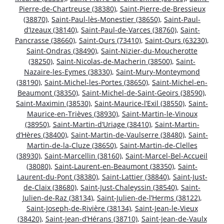
Pierre-de-Chartreuse (38380)
,
Saint-Pierre-de-Bressieux
(38870)
,
Saint-Paul-lès-Monestier (38650)
,
Saint-Paul-
d’Izeaux (38140)
,
Saint-Paul-de-Varces (38760)
,
Saint-
Pancrasse (38660)
,
Saint-Ours (73410)
,
Saint-Ours (63230)
,
Saint-Ondras (38490)
,
Saint-Nizier-du-Moucherotte
(38250)
,
Saint-Nicolas-de-Macherin (38500)
,
Saint-
Nazaire-les-Eymes (38330)
,
Saint-Mury-Monteymond
(38190)
,
Saint-Michel-les-Portes (38650)
,
Saint-Michel-en-
Beaumont (38350)
,
Saint-Michel-de-Saint-Geoirs (38590)
,
Saint-Maximin (38530)
,
Saint-Maurice-l’Exil (38550)
,
Saint-
Maurice-en-Trièves (38930)
,
Saint-Martin-le-Vinoux
(38950)
,
Saint-Martin-d’Uriage (38410)
,
Saint-Martin-
d’Hères (38400)
,
Saint-Martin-de-Vaulserre (38480)
,
Saint-
Martin-de-la-Cluze (38650)
,
Saint-Martin-de-Clelles
(38930)
,
Saint-Marcellin (38160)
,
Saint-Marcel-Bel-Accueil
(38080)
,
Saint-Laurent-en-Beaumont (38350)
,
Saint-
Laurent-du-Pont (38380)
,
Saint-Lattier (38840)
,
Saint-Just-
de-Claix (38680)
,
Saint-Just-Chaleyssin (38540)
,
Saint-
Julien-de-Raz (38134)
,
Saint-Julien-de-l’Herms (38122)
,
Saint-Joseph-de-Rivière (38134)
,
Saint-Jean-le-Vieux
(38420)
,
Saint-Jean-d’Hérans (38710)
,
Saint-Jean-de-Vaulx