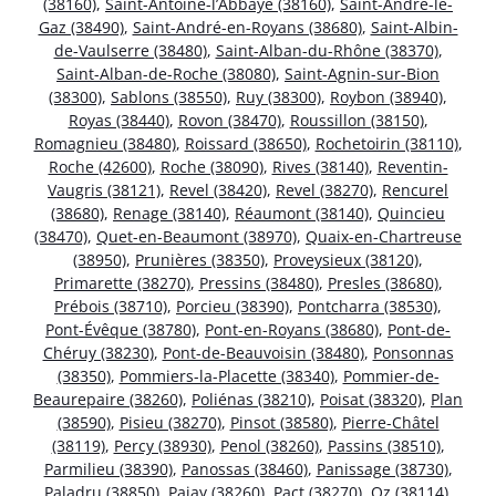
(38160)
,
Saint-Antoine-l’Abbaye (38160)
,
Saint-André-le-
Gaz (38490)
,
Saint-André-en-Royans (38680)
,
Saint-Albin-
de-Vaulserre (38480)
,
Saint-Alban-du-Rhône (38370)
,
Saint-Alban-de-Roche (38080)
,
Saint-Agnin-sur-Bion
(38300)
,
Sablons (38550)
,
Ruy (38300)
,
Roybon (38940)
,
Royas (38440)
,
Rovon (38470)
,
Roussillon (38150)
,
Romagnieu (38480)
,
Roissard (38650)
,
Rochetoirin (38110)
,
Roche (42600)
,
Roche (38090)
,
Rives (38140)
,
Reventin-
Vaugris (38121)
,
Revel (38420)
,
Revel (38270)
,
Rencurel
(38680)
,
Renage (38140)
,
Réaumont (38140)
,
Quincieu
(38470)
,
Quet-en-Beaumont (38970)
,
Quaix-en-Chartreuse
(38950)
,
Prunières (38350)
,
Proveysieux (38120)
,
Primarette (38270)
,
Pressins (38480)
,
Presles (38680)
,
Prébois (38710)
,
Porcieu (38390)
,
Pontcharra (38530)
,
Pont-Évêque (38780)
,
Pont-en-Royans (38680)
,
Pont-de-
Chéruy (38230)
,
Pont-de-Beauvoisin (38480)
,
Ponsonnas
(38350)
,
Pommiers-la-Placette (38340)
,
Pommier-de-
Beaurepaire (38260)
,
Poliénas (38210)
,
Poisat (38320)
,
Plan
(38590)
,
Pisieu (38270)
,
Pinsot (38580)
,
Pierre-Châtel
(38119)
,
Percy (38930)
,
Penol (38260)
,
Passins (38510)
,
Parmilieu (38390)
,
Panossas (38460)
,
Panissage (38730)
,
Paladru (38850)
,
Pajay (38260)
,
Pact (38270)
,
Oz (38114)
,