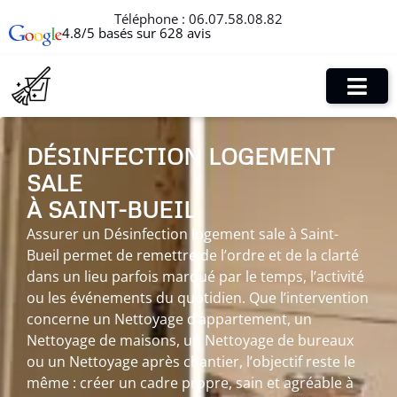
Téléphone :
06.07.58.08.82
4.8/5 basés sur 628 avis
DÉSINFECTION LOGEMENT
SALE
À SAINT-BUEIL
Assurer un Désinfection logement sale à Saint-
Bueil permet de remettre de l’ordre et de la clarté
dans un lieu parfois marqué par le temps, l’activité
ou les événements du quotidien. Que l’intervention
concerne un Nettoyage d’appartement, un
Nettoyage de maisons, un Nettoyage de bureaux
ou un Nettoyage après chantier, l’objectif reste le
même : créer un cadre propre, sain et agréable à