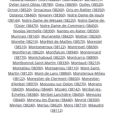
Oytier-Saint-Oblas (38780)
,
Oyeu (38690)
,
Oulles (38520)
,
Ornon (38520)
,
Ornacieux (38260)
,
Oris-en-Rattier (38350)
,
Optevoz (38460)
,
Noyarey (38360)
,
Notre-Dame-de-Vaulx
(38144)
,
Notre-Dame-de-Mésage (38220)
,
Notre-Dame-de-
l’Osier (38470)
,
Notre-Dame-de-Commiers (38450)
,
Nivolas-Vermelle (38300)
,
Nantes-en-Ratier (38350)
,
Murinais (38160)
,
Murianette (38420)
,
Mottier (38260)
,
Morette (38210)
,
Morêtel-de-Mailles (38570)
,
Morestel
(38510)
,
Montseveroux (38122)
,
Montrevel (38690)
,
Montferrat (38620)
,
Montfalcon (38940)
,
Monteynard
(38770)
,
Montchaboud (38220)
,
Montcarra (38890)
,
Montbonnot-Saint-Martin (38330)
,
Montaud (38210)
,
Montalieu (38390)
,
Montagnieu (38110)
,
Mont-Saint-
Martin (38120)
,
Mont-de-Lans (38860)
,
Monsteroux-Milieu
(38122)
,
Monestier-de-Clermont (38650)
,
Monestier-
d’Ambel (38970)
,
Moissieu-sur-Dolon (38270)
,
Moirans
(38430)
,
Moidieu (38440)
,
Mizoën (38142)
,
Miribel-les-
Échelles (38380)
,
Miribel-Lanchâtre (38450)
,
Meyssiez
(38440)
,
Meyrieu-les-Étangs (38440)
,
Meyrié (38300)
,
Meylan (38240)
,
Merlas (38620)
,
Mens (38710)
,
Méaudre
(38112)