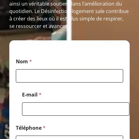
ainsi un véritable soutien dans l’amélioration du
quotidien. Le Désinfection logement sale contribue
à créer des lieux où il est plus simple de respirer,
se ressourcer et avancer.
E
Nom
*
-
m
a
i
l
T
E-mail
*
é
l
é
p
h
o
Téléphone
*
n