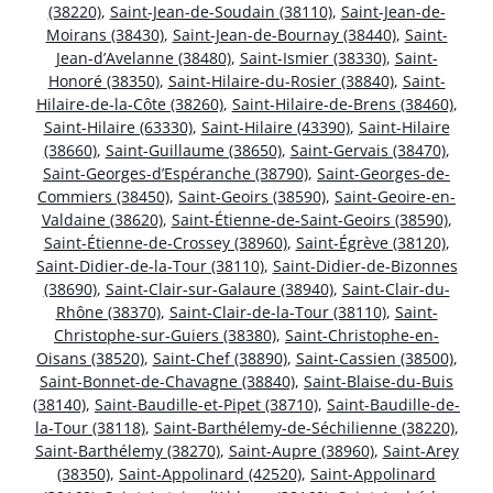
(38220)
,
Saint-Jean-de-Soudain (38110)
,
Saint-Jean-de-
Moirans (38430)
,
Saint-Jean-de-Bournay (38440)
,
Saint-
Jean-d’Avelanne (38480)
,
Saint-Ismier (38330)
,
Saint-
Honoré (38350)
,
Saint-Hilaire-du-Rosier (38840)
,
Saint-
Hilaire-de-la-Côte (38260)
,
Saint-Hilaire-de-Brens (38460)
,
Saint-Hilaire (63330)
,
Saint-Hilaire (43390)
,
Saint-Hilaire
(38660)
,
Saint-Guillaume (38650)
,
Saint-Gervais (38470)
,
Saint-Georges-d’Espéranche (38790)
,
Saint-Georges-de-
Commiers (38450)
,
Saint-Geoirs (38590)
,
Saint-Geoire-en-
Valdaine (38620)
,
Saint-Étienne-de-Saint-Geoirs (38590)
,
Saint-Étienne-de-Crossey (38960)
,
Saint-Égrève (38120)
,
Saint-Didier-de-la-Tour (38110)
,
Saint-Didier-de-Bizonnes
(38690)
,
Saint-Clair-sur-Galaure (38940)
,
Saint-Clair-du-
Rhône (38370)
,
Saint-Clair-de-la-Tour (38110)
,
Saint-
Christophe-sur-Guiers (38380)
,
Saint-Christophe-en-
Oisans (38520)
,
Saint-Chef (38890)
,
Saint-Cassien (38500)
,
Saint-Bonnet-de-Chavagne (38840)
,
Saint-Blaise-du-Buis
(38140)
,
Saint-Baudille-et-Pipet (38710)
,
Saint-Baudille-de-
la-Tour (38118)
,
Saint-Barthélemy-de-Séchilienne (38220)
,
Saint-Barthélemy (38270)
,
Saint-Aupre (38960)
,
Saint-Arey
(38350)
,
Saint-Appolinard (42520)
,
Saint-Appolinard