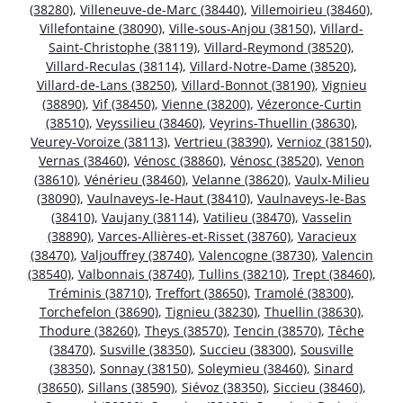
(38280)
,
Villeneuve-de-Marc (38440)
,
Villemoirieu (38460)
,
Villefontaine (38090)
,
Ville-sous-Anjou (38150)
,
Villard-
Saint-Christophe (38119)
,
Villard-Reymond (38520)
,
Villard-Reculas (38114)
,
Villard-Notre-Dame (38520)
,
Villard-de-Lans (38250)
,
Villard-Bonnot (38190)
,
Vignieu
(38890)
,
Vif (38450)
,
Vienne (38200)
,
Vézeronce-Curtin
(38510)
,
Veyssilieu (38460)
,
Veyrins-Thuellin (38630)
,
Veurey-Voroize (38113)
,
Vertrieu (38390)
,
Vernioz (38150)
,
Vernas (38460)
,
Vénosc (38860)
,
Vénosc (38520)
,
Venon
(38610)
,
Vénérieu (38460)
,
Velanne (38620)
,
Vaulx-Milieu
(38090)
,
Vaulnaveys-le-Haut (38410)
,
Vaulnaveys-le-Bas
(38410)
,
Vaujany (38114)
,
Vatilieu (38470)
,
Vasselin
(38890)
,
Varces-Allières-et-Risset (38760)
,
Varacieux
(38470)
,
Valjouffrey (38740)
,
Valencogne (38730)
,
Valencin
(38540)
,
Valbonnais (38740)
,
Tullins (38210)
,
Trept (38460)
,
Tréminis (38710)
,
Treffort (38650)
,
Tramolé (38300)
,
Torchefelon (38690)
,
Tignieu (38230)
,
Thuellin (38630)
,
Thodure (38260)
,
Theys (38570)
,
Tencin (38570)
,
Têche
(38470)
,
Susville (38350)
,
Succieu (38300)
,
Sousville
(38350)
,
Sonnay (38150)
,
Soleymieu (38460)
,
Sinard
(38650)
,
Sillans (38590)
,
Siévoz (38350)
,
Siccieu (38460)
,