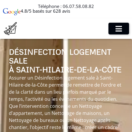
Téléphone :
06.07.58.08.82
4.8/5 basés sur 628 avis
DÉSINFECTION LOGEMENT
SALE
À SAINT-HILAIRE-DE-LA-CÔTE
Assurer un Désinfection logement sale à Saint-
Hilaire-de-la-Côte permet de remettre de l’ordre et
de la clarté dans un lieu parfois marqué par le
temps, l’activité ou les événements du quotidien.
Que l’intervention concerne un Nettoyage
d’appartement, un Nettoyage de maisons, un
Nettoyage de bureaux ou un Nettoyage après
chantier, l’objectif reste le même : créer un cadre