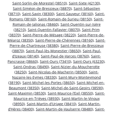
Saint-Sorlin-de-Morestel (38510)
,
Saint-Sixte (42130)
,
Saint-Siméon-de-Bressieux (38870)
,
Saint-Sébastien
(38710)
,
Saint-Savin (38300)
,
Saint-Sauveur (38160)
,
Saint-
Romans (38160)
,
Saint-Romain-de-Surieu (38150)
,
Saint-
Romain-de-Jalionas (38460)
,
Saint-Quentin-sur-Isère
(38210)
,
Saint-Quentin-Fallavier (38070)
,
Saint-Prim
(38370)
,
Saint-Pierre-de-Mésage (38220)
,
Saint-Pierre-de-
Méaroz (38350)
,
Saint-Pierre-de-Chérennes (38160)
,
Saint-
Pierre-de-Chartreuse (38380)
,
Saint-Pierre-de-Bressieux
(38870)
,
Saint-Paul-lès-Monestier (38650)
,
Saint-Paul-
d’Izeaux (38140)
,
Saint-Paul-de-Varces (38760)
,
Saint-
Pancrasse (38660)
,
Saint-Ours (73410)
,
Saint-Ours (63230)
,
Saint-Ondras (38490)
,
Saint-Nizier-du-Moucherotte
(38250)
,
Saint-Nicolas-de-Macherin (38500)
,
Saint-
Nazaire-les-Eymes (38330)
,
Saint-Mury-Monteymond
(38190)
,
Saint-Michel-les-Portes (38650)
,
Saint-Michel-en-
Beaumont (38350)
,
Saint-Michel-de-Saint-Geoirs (38590)
,
Saint-Maximin (38530)
,
Saint-Maurice-l’Exil (38550)
,
Saint-
Maurice-en-Trièves (38930)
,
Saint-Martin-le-Vinoux
(38950)
,
Saint-Martin-d’Uriage (38410)
,
Saint-Martin-
d’Hères (38400)
,
Saint-Martin-de-Vaulserre (38480)
,
Saint-