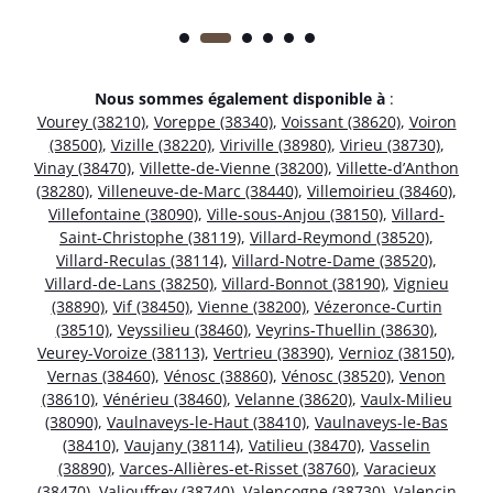
Nous sommes également disponible à
:
Vourey (38210)
,
Voreppe (38340)
,
Voissant (38620)
,
Voiron
(38500)
,
Vizille (38220)
,
Viriville (38980)
,
Virieu (38730)
,
Vinay (38470)
,
Villette-de-Vienne (38200)
,
Villette-d’Anthon
(38280)
,
Villeneuve-de-Marc (38440)
,
Villemoirieu (38460)
,
Villefontaine (38090)
,
Ville-sous-Anjou (38150)
,
Villard-
Saint-Christophe (38119)
,
Villard-Reymond (38520)
,
Villard-Reculas (38114)
,
Villard-Notre-Dame (38520)
,
Villard-de-Lans (38250)
,
Villard-Bonnot (38190)
,
Vignieu
(38890)
,
Vif (38450)
,
Vienne (38200)
,
Vézeronce-Curtin
(38510)
,
Veyssilieu (38460)
,
Veyrins-Thuellin (38630)
,
Veurey-Voroize (38113)
,
Vertrieu (38390)
,
Vernioz (38150)
,
Vernas (38460)
,
Vénosc (38860)
,
Vénosc (38520)
,
Venon
(38610)
,
Vénérieu (38460)
,
Velanne (38620)
,
Vaulx-Milieu
(38090)
,
Vaulnaveys-le-Haut (38410)
,
Vaulnaveys-le-Bas
(38410)
,
Vaujany (38114)
,
Vatilieu (38470)
,
Vasselin
(38890)
,
Varces-Allières-et-Risset (38760)
,
Varacieux
(38470)
,
Valjouffrey (38740)
,
Valencogne (38730)
,
Valencin