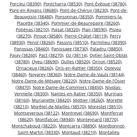
Porcieu (38390)
,
Pontcharra (38530)
,
Pont-Évêque (38780)
,
Pont-en-Royans (38680)
,
Pont-de-Chéruy (38230)
,
Pont-de-
Beauvoisin (38480)
,
Ponsonnas (38350)
,
Pommiers-la-
Placette (38340)
,
Pommier-de-Beaurepaire (38260)
,
Poliénas (38210)
,
Poisat (38320)
,
Plan (38590)
,
Pisieu
(38270)
,
Pinsot (38580)
,
Pierre-Châtel (38119)
,
Percy
(38930)
,
Penol (38260)
,
Passins (38510)
,
Parmilieu (38390)
,
Panossas (38460)
,
Panissage (38730)
,
Paladru (38850)
,
Pajay (38260)
,
Pact (38270)
,
Oz (38114)
,
Oytier-Saint-Oblas
(38780)
,
Oyeu (38690)
,
Oulles (38520)
,
Ornon (38520)
,
Ornacieux (38260)
,
Oris-en-Rattier (38350)
,
Optevoz
(38460)
,
Noyarey (38360)
,
Notre-Dame-de-Vaulx (38144)
,
Notre-Dame-de-Mésage (38220)
,
Notre-Dame-de-l’Osier
(38470)
,
Notre-Dame-de-Commiers (38450)
,
Nivolas-
Vermelle (38300)
,
Nantes-en-Ratier (38350)
,
Murinais
(38160)
,
Murianette (38420)
,
Mottier (38260)
,
Morette
(38210)
,
Morêtel-de-Mailles (38570)
,
Morestel (38510)
,
Montseveroux (38122)
,
Montrevel (38690)
,
Montferrat
(38620)
,
Montfalcon (38940)
,
Monteynard (38770)
,
Montchaboud (38220)
,
Montcarra (38890)
,
Montbonnot-
Saint-Martin (38330)
,
Montaud (38210)
,
Montalieu