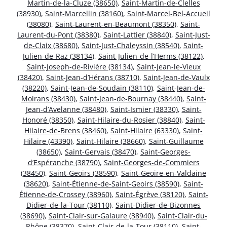
Martin-de-la-Cluze (38650)
,
Saint-Martin-de-Clelles
(38930)
,
Saint-Marcellin (38160)
,
Saint-Marcel-Bel-Accueil
(38080)
,
Saint-Laurent-en-Beaumont (38350)
,
Saint-
Laurent-du-Pont (38380)
,
Saint-Lattier (38840)
,
Saint-Just-
de-Claix (38680)
,
Saint-Just-Chaleyssin (38540)
,
Saint-
Julien-de-Raz (38134)
,
Saint-Julien-de-l’Herms (38122)
,
Saint-Joseph-de-Rivière (38134)
,
Saint-Jean-le-Vieux
(38420)
,
Saint-Jean-d’Hérans (38710)
,
Saint-Jean-de-Vaulx
(38220)
,
Saint-Jean-de-Soudain (38110)
,
Saint-Jean-de-
Moirans (38430)
,
Saint-Jean-de-Bournay (38440)
,
Saint-
Jean-d’Avelanne (38480)
,
Saint-Ismier (38330)
,
Saint-
Honoré (38350)
,
Saint-Hilaire-du-Rosier (38840)
,
Saint-
Hilaire-de-Brens (38460)
,
Saint-Hilaire (63330)
,
Saint-
Hilaire (43390)
,
Saint-Hilaire (38660)
,
Saint-Guillaume
(38650)
,
Saint-Gervais (38470)
,
Saint-Georges-
d’Espéranche (38790)
,
Saint-Georges-de-Commiers
(38450)
,
Saint-Geoirs (38590)
,
Saint-Geoire-en-Valdaine
(38620)
,
Saint-Étienne-de-Saint-Geoirs (38590)
,
Saint-
Étienne-de-Crossey (38960)
,
Saint-Égrève (38120)
,
Saint-
Didier-de-la-Tour (38110)
,
Saint-Didier-de-Bizonnes
(38690)
,
Saint-Clair-sur-Galaure (38940)
,
Saint-Clair-du-
Rhône (38370)
,
Saint-Clair-de-la-Tour (38110)
,
Saint-