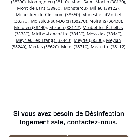
(38390)
,
Montagnieu (38110)
,
Mont-Saint-Martin (38120)
,
Mont-de-Lans (38860)
,
Monsteroux-Milieu (38122)
,
Monestier-de-Clermont (38650)
,
Monestier-d’Ambel
(38970)
,
Moissieu-sur-Dolon (38270)
,
Moirans (38430)
,
Moidieu (38440)
,
Mizoën (38142)
,
Miribel-les-Échelles
(38380)
,
Miribel-Lanchâtre (38450)
,
Meyssiez (38440)
,
Meyrieu-les-Étangs (38440)
,
Meyrié (38300)
,
Meylan
(38240)
,
Merlas (38620)
,
Mens (38710)
,
Méaudre (38112)
Si vous avez besoin de Désinfection
logement sale, contactez-nous.