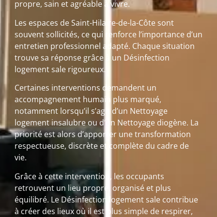
propre, sain et agréable à vivre.
Les espaces de Saint-Hilaire-de-la-Côte sont
souvent sollicités, ce qui renforce l’importance d’un
entretien professionnel adapté. Chaque situation
trouve sa réponse grâce à un Désinfection
logement sale rigoureux.
Certaines interventions demandent un
accompagnement humain plus marqué,
notamment lorsqu’il s’agit d’un Nettoyage
logement insalubre ou d’un Nettoyage diogène. La
priorité est alors d’apporter une transformation
respectueuse, discrète et complète du cadre de
vie.
Grâce à cette intervention, les occupants
retrouvent un lieu propre, organisé et plus
équilibré. Le Désinfection logement sale contribue
à créer des lieux où il est plus simple de respirer,