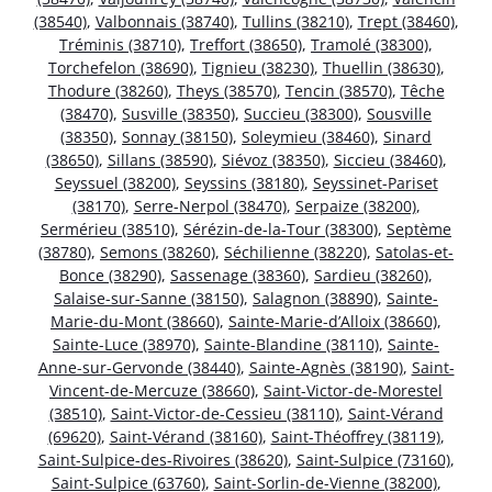
(38540)
,
Valbonnais (38740)
,
Tullins (38210)
,
Trept (38460)
,
Tréminis (38710)
,
Treffort (38650)
,
Tramolé (38300)
,
Torchefelon (38690)
,
Tignieu (38230)
,
Thuellin (38630)
,
Thodure (38260)
,
Theys (38570)
,
Tencin (38570)
,
Têche
(38470)
,
Susville (38350)
,
Succieu (38300)
,
Sousville
(38350)
,
Sonnay (38150)
,
Soleymieu (38460)
,
Sinard
(38650)
,
Sillans (38590)
,
Siévoz (38350)
,
Siccieu (38460)
,
Seyssuel (38200)
,
Seyssins (38180)
,
Seyssinet-Pariset
(38170)
,
Serre-Nerpol (38470)
,
Serpaize (38200)
,
Sermérieu (38510)
,
Sérézin-de-la-Tour (38300)
,
Septème
(38780)
,
Semons (38260)
,
Séchilienne (38220)
,
Satolas-et-
Bonce (38290)
,
Sassenage (38360)
,
Sardieu (38260)
,
Salaise-sur-Sanne (38150)
,
Salagnon (38890)
,
Sainte-
Marie-du-Mont (38660)
,
Sainte-Marie-d’Alloix (38660)
,
Sainte-Luce (38970)
,
Sainte-Blandine (38110)
,
Sainte-
Anne-sur-Gervonde (38440)
,
Sainte-Agnès (38190)
,
Saint-
Vincent-de-Mercuze (38660)
,
Saint-Victor-de-Morestel
(38510)
,
Saint-Victor-de-Cessieu (38110)
,
Saint-Vérand
(69620)
,
Saint-Vérand (38160)
,
Saint-Théoffrey (38119)
,
Saint-Sulpice-des-Rivoires (38620)
,
Saint-Sulpice (73160)
,
Saint-Sulpice (63760)
,
Saint-Sorlin-de-Vienne (38200)
,