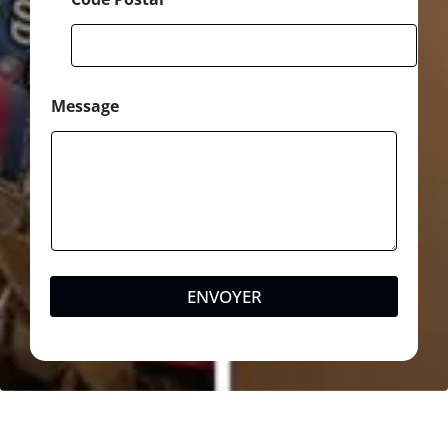
l
Message
ENVOYER