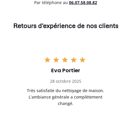
Par téléphone au
06.07.58.08.82
Retours d'expérience de nos clients
Eva Portier
28 octobre 2025
ble.
Très satisfaite du nettoyage de maison.
Le 
 en
L’ambiance générale a complètement
ret
changé.