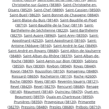
Christophe-sur-Guiers (38380)
,
Saint-Christophe-en-
Oisans (38520)
,
Saint-Chef (38890)
,
Saint-Cassien (38500)
,
Saint-Bueil (38620)
,
Saint-Bonnet-de-Chavagne (38840)
,
Saint-Blaise-du-Buis (38140)
,
Saint-Baudille-et-Pipet
(38710)
,
Saint-Baudille-de-la-Tour (38118)
,
Saint-
Barthélemy-de-Séchilienne (38220)
,
Saint-Barthélemy
(38270)
,
Saint-Aupre (38960)
,
Saint-Arey (38350)
,
Saint-
Appolinard (42520)
,
Saint-Appolinard (38160)
,
Saint-
Antoine-l’Abbaye (38160)
,
Saint-André-le-Gaz (38490)
,
Saint-André-en-Royans (38680)
,
Saint-Albin-de-Vaulserre
(38480)
,
Saint-Alban-du-Rhône (38370)
,
Saint-Alban-de-
Roche (38080)
,
Saint-Agnin-sur-Bion (38300)
,
Sablons
(38550)
,
Ruy (38300)
,
Roybon (38940)
,
Royas (38440)
,
Rovon (38470)
,
Roussillon (38150)
,
Romagnieu (38480)
,
Roissard (38650)
,
Rochetoirin (38110)
,
Roche (42600)
,
Roche (38090)
,
Rives (38140)
,
Reventin-Vaugris (38121)
,
Revel (38420)
,
Revel (38270)
,
Rencurel (38680)
,
Renage
(38140)
,
Réaumont (38140)
,
Quincieu (38470)
,
Quet-en-
Beaumont (38970)
,
Quaix-en-Chartreuse (38950)
,
Prunières (38350)
,
Proveysieux (38120)
,
Primarette
(38270)
,
Pressins (38480)
,
Presles (38680)
,
Prébois (38710)
,