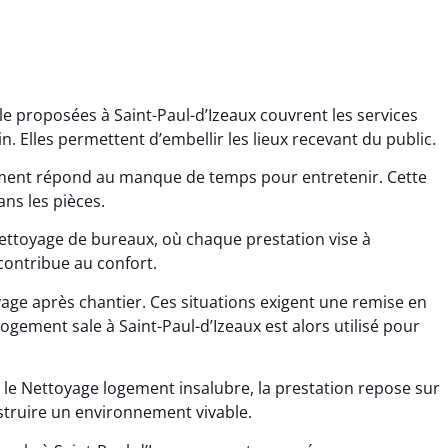
e proposées à Saint-Paul-d’Izeaux couvrent les services
. Elles permettent d’embellir les lieux recevant du public.
ement répond au manque de temps pour entretenir. Cette
ans les pièces.
ettoyage de bureaux, où chaque prestation vise à
ana Gresset
Noham Giraudet
contribue au confort.
 décembre 2025
16 octobre 2025
age après chantier. Ces situations exigent une remise en
age après chantier
Nettoyage d’appartement
ogement sale à Saint-Paul-d’Izeaux est alors utilisé pour
ssi. Tout a été remis
impeccable. Une vraie
tat rapidement et
sensation de fraîcheur en
 le Nettoyage logement insalubre, la prestation repose sur
proprement.
rentrant chez soi.
struire un environnement vivable.