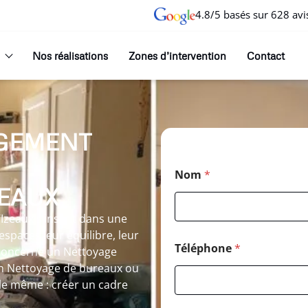
4.8/5 basés sur 628 avi
Nos réalisations
Zones d’intervention
Contact
GEMENT
Nom
*
ZEAUX
Izeaux s’inscrit dans une
spaces leur équilibre, leur
Téléphone
*
n concerne un Nettoyage
n Nettoyage de bureaux ou
 le même : créer un cadre