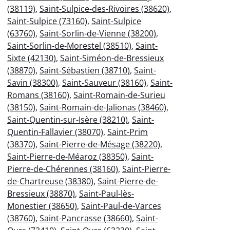
(38119)
,
Saint-Sulpice-des-Rivoires (38620)
,
Saint-Sulpice (73160)
,
Saint-Sulpice
(63760)
,
Saint-Sorlin-de-Vienne (38200)
,
Saint-Sorlin-de-Morestel (38510)
,
Saint-
Sixte (42130)
,
Saint-Siméon-de-Bressieux
(38870)
,
Saint-Sébastien (38710)
,
Saint-
Savin (38300)
,
Saint-Sauveur (38160)
,
Saint-
Romans (38160)
,
Saint-Romain-de-Surieu
(38150)
,
Saint-Romain-de-Jalionas (38460)
,
Saint-Quentin-sur-Isère (38210)
,
Saint-
Quentin-Fallavier (38070)
,
Saint-Prim
(38370)
,
Saint-Pierre-de-Mésage (38220)
,
Saint-Pierre-de-Méaroz (38350)
,
Saint-
Pierre-de-Chérennes (38160)
,
Saint-Pierre-
de-Chartreuse (38380)
,
Saint-Pierre-de-
Bressieux (38870)
,
Saint-Paul-lès-
Monestier (38650)
,
Saint-Paul-de-Varces
(38760)
,
Saint-Pancrasse (38660)
,
Saint-