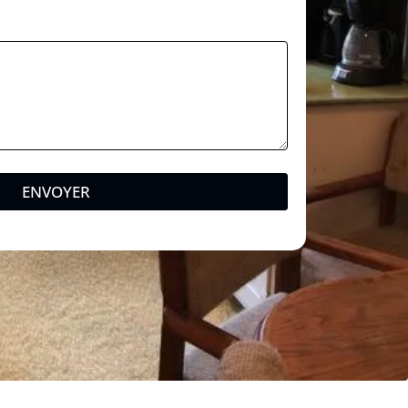
a
l
ENVOYER