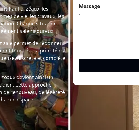
Message
t-Paul-d’Izeaux, les
mes de vie, les travaux, les
uation. Chaque situation
ogement sale rigoureux.
nt sale permet de redonner
ement touchés. La priorité est
ueuse, discrète et complète
’Izeaux devient ainsi un
tidien. Cette approche
n de renouveau, de légèreté
 chaque espace.