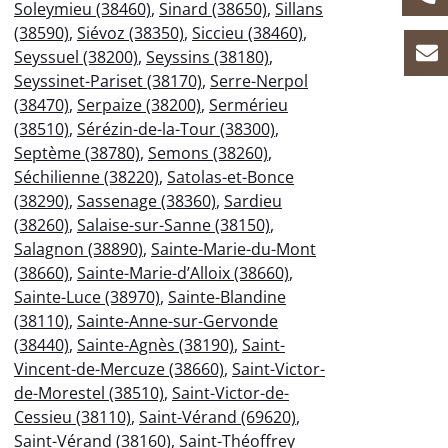
Soleymieu (38460)
,
Sinard (38650)
,
Sillans
(38590)
,
Siévoz (38350)
,
Siccieu (38460)
,
Seyssuel (38200)
,
Seyssins (38180)
,
Seyssinet-Pariset (38170)
,
Serre-Nerpol
(38470)
,
Serpaize (38200)
,
Sermérieu
(38510)
,
Sérézin-de-la-Tour (38300)
,
Septème (38780)
,
Semons (38260)
,
Séchilienne (38220)
,
Satolas-et-Bonce
(38290)
,
Sassenage (38360)
,
Sardieu
(38260)
,
Salaise-sur-Sanne (38150)
,
Salagnon (38890)
,
Sainte-Marie-du-Mont
(38660)
,
Sainte-Marie-d’Alloix (38660)
,
Sainte-Luce (38970)
,
Sainte-Blandine
(38110)
,
Sainte-Anne-sur-Gervonde
(38440)
,
Sainte-Agnès (38190)
,
Saint-
Vincent-de-Mercuze (38660)
,
Saint-Victor-
de-Morestel (38510)
,
Saint-Victor-de-
Cessieu (38110)
,
Saint-Vérand (69620)
,
Saint-Vérand (38160)
,
Saint-Théoffrey