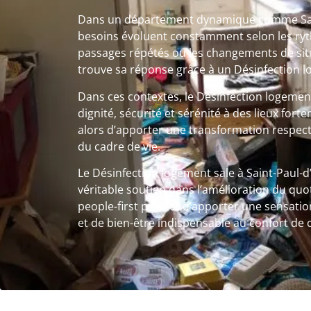
Dans un département dynamique comme Sain
besoins évoluent constamment selon les ryth
passages répétés ou les changements de sit
trouve sa réponse grâce à un Désinfection l
Dans ces contextes, le Désinfection logeme
dignité, sécurité et sérénité à des lieux fort
alors d’apporter une transformation respect
du cadre de vie.
Le Désinfection logement sale à Saint-Paul-d
véritable soutien dans l’amélioration du quo
people-first permet d’apporter une sensatio
et de bien-être indispensable au confort de