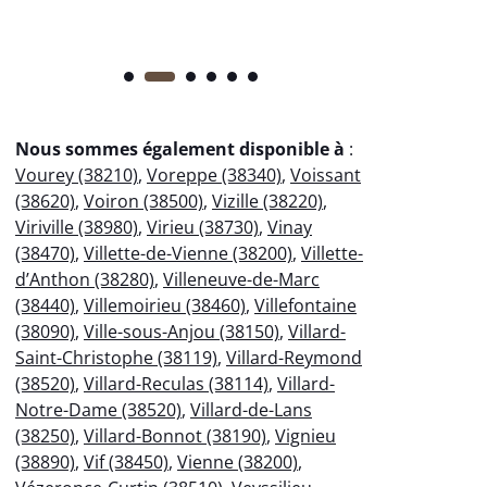
Nous sommes également disponible à
:
Vourey (38210)
,
Voreppe (38340)
,
Voissant
(38620)
,
Voiron (38500)
,
Vizille (38220)
,
Viriville (38980)
,
Virieu (38730)
,
Vinay
(38470)
,
Villette-de-Vienne (38200)
,
Villette-
d’Anthon (38280)
,
Villeneuve-de-Marc
(38440)
,
Villemoirieu (38460)
,
Villefontaine
(38090)
,
Ville-sous-Anjou (38150)
,
Villard-
Saint-Christophe (38119)
,
Villard-Reymond
(38520)
,
Villard-Reculas (38114)
,
Villard-
Notre-Dame (38520)
,
Villard-de-Lans
(38250)
,
Villard-Bonnot (38190)
,
Vignieu
(38890)
,
Vif (38450)
,
Vienne (38200)
,