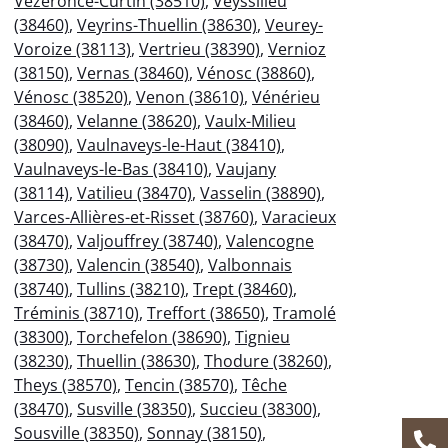
Vézeronce-Curtin (38510)
,
Veyssilieu
(38460)
,
Veyrins-Thuellin (38630)
,
Veurey-
Voroize (38113)
,
Vertrieu (38390)
,
Vernioz
(38150)
,
Vernas (38460)
,
Vénosc (38860)
,
Vénosc (38520)
,
Venon (38610)
,
Vénérieu
(38460)
,
Velanne (38620)
,
Vaulx-Milieu
(38090)
,
Vaulnaveys-le-Haut (38410)
,
Vaulnaveys-le-Bas (38410)
,
Vaujany
(38114)
,
Vatilieu (38470)
,
Vasselin (38890)
,
Varces-Allières-et-Risset (38760)
,
Varacieux
(38470)
,
Valjouffrey (38740)
,
Valencogne
(38730)
,
Valencin (38540)
,
Valbonnais
(38740)
,
Tullins (38210)
,
Trept (38460)
,
Tréminis (38710)
,
Treffort (38650)
,
Tramolé
(38300)
,
Torchefelon (38690)
,
Tignieu
(38230)
,
Thuellin (38630)
,
Thodure (38260)
,
Theys (38570)
,
Tencin (38570)
,
Têche
(38470)
,
Susville (38350)
,
Succieu (38300)
,
Sousville (38350)
,
Sonnay (38150)
,