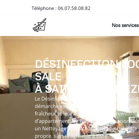
Téléphone :
06.07.58.08.82
Nos services
DÉSINFECTION LO
SALE
À SAINT-PAUL-D’I
Le Désinfection logement sale à Saint-Paul-d’
démarche essentielle visant à redonner aux e
fraîcheur et leur confort. Que l’interventio
d’appartement, un Nettoyage de maisons, u
un Nettoyage après chantier, l’objectif reste
propre, sain et agréable à vivre.