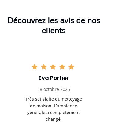
Découvrez les avis de nos
clients
Eva Portier
Arthu
28 octobre 2025
11 no
Très satisfaite du nettoyage
Le nettoya
de maison. L’ambiance
permis d
générale a complètement
cadre de t
changé.
m