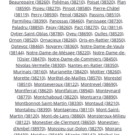
Beaurepaire (38260)
,
Poliénas (38210)
,
Poisat (38320)
,
Plan
(38590)
,
Pisieu (38270)
,
Pinsot (38580)
,
Pierre-Châtel
(38119)
,
Percy (38930)
,
Penol (38260)
,
Passins (38510)
,
Parmilieu (38390)
,
Panossas (38460)
,
Panissage (38730)
,
Paladru (38850)
,
Pajay (38260)
,
Pact (38270)
,
Oz (38114)
,
Oytier-Saint-Oblas (38780)
,
Oyeu (38690)
,
Oulles (38520)
,
Ornon (38520)
,
Ornacieux (38260)
,
Oris-en-Rattier (38350)
,
Optevoz (38460)
,
Noyarey (38360)
,
Notre-Dame-de-Vaulx
(38144)
,
Notre-Dame-de-Mésage (38220)
,
Notre-Dame-de-
l’Osier (38470)
,
Notre-Dame-de-Commiers (38450)
,
Nivolas-Vermelle (38300)
,
Nantes-en-Ratier (38350)
,
Murinais (38160)
,
Murianette (38420)
,
Mottier (38260)
,
Morette (38210)
,
Morêtel-de-Mailles (38570)
,
Morestel
(38510)
,
Montseveroux (38122)
,
Montrevel (38690)
,
Montferrat (38620)
,
Montfalcon (38940)
,
Monteynard
(38770)
,
Montchaboud (38220)
,
Montcarra (38890)
,
Montbonnot-Saint-Martin (38330)
,
Montaud (38210)
,
Montalieu (38390)
,
Montagnieu (38110)
,
Mont-Saint-
Martin (38120)
,
Mont-de-Lans (38860)
,
Monsteroux-Milieu
(38122)
,
Monestier-de-Clermont (38650)
,
Monestier-
d’Ambel (38970)
,
Moissieu-sur-Dolon (38270)
,
Moirans
(38430)
,
Moidieu (38440)
,
Mizoën (38142)
,
Miribel-les-