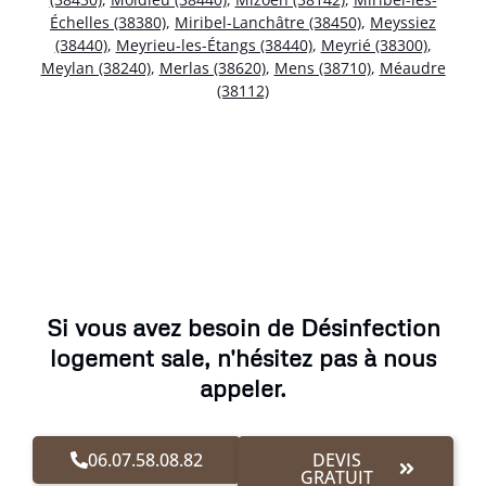
Échelles (38380)
,
Miribel-Lanchâtre (38450)
,
Meyssiez
(38440)
,
Meyrieu-les-Étangs (38440)
,
Meyrié (38300)
,
Meylan (38240)
,
Merlas (38620)
,
Mens (38710)
,
Méaudre
(38112)
Si vous avez besoin de Désinfection
logement sale, n'hésitez pas à nous
appeler.
06.07.58.08.82
DEVIS
GRATUIT