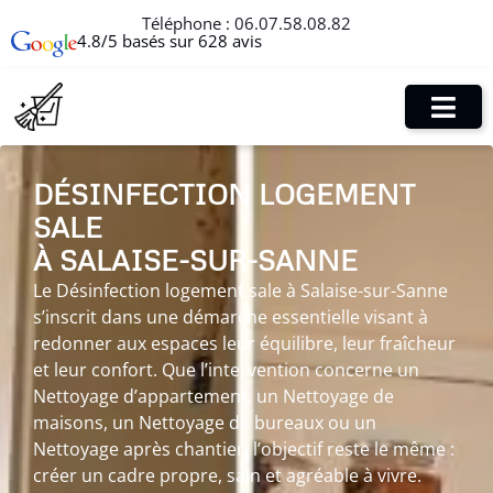
Téléphone :
06.07.58.08.82
4.8/5 basés sur 628 avis
DÉSINFECTION LOGEMENT
SALE
À SALAISE-SUR-SANNE
Le Désinfection logement sale à Salaise-sur-Sanne
s’inscrit dans une démarche essentielle visant à
redonner aux espaces leur équilibre, leur fraîcheur
et leur confort. Que l’intervention concerne un
Nettoyage d’appartement, un Nettoyage de
maisons, un Nettoyage de bureaux ou un
Nettoyage après chantier, l’objectif reste le même :
créer un cadre propre, sain et agréable à vivre.