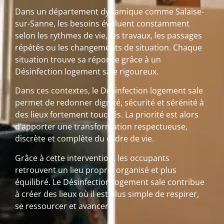
Dans un département dynamique comme Salaise-
sur-Sanne, les besoins évoluent constamment
selon les rythmes de vie, les travaux, les passages
répétés ou les changements de situation. Chaque
situation trouve sa réponse grâce à un
Désinfection logement sale rigoureux.
Dans ces contextes, le Désinfection logement sale
permet de redonner dignité, sécurité et sérénité à
des lieux fortement touchés. La priorité est alors
d’apporter une transformation respectueuse,
discrète et complète du cadre de vie.
Grâce à cette intervention, les occupants
retrouvent un lieu propre, organisé et plus
équilibré. Le Désinfection logement sale contribue
à créer des lieux où il est plus simple de respirer,
se ressourcer et avancer.