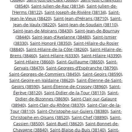
(38540)
,
Saint-Julien-de-Raz (38134)
,
Saint-Julien-de-
l’Herms (38122)
,
Saint-Joseph-de-Rivière (38134)
,
Saint-
Jean-le-Vieux (38420)
,
Saint-Jean-d’Hérans (38710)
,
Saint-
Jean-de-Vaulx (38220)
,
Saint-Jean-de-Soudain (38110)
,
Saint-Jean-de-Moirans (38430)
,
Saint-Jean-de-Bournay
(38440)
,
Saint-Jean-d’Avelanne (38480)
,
Saint-Ismier
(38330)
,
Saint-Honoré (38350)
,
Saint-Hilaire-du-Rosier
(38840)
,
Saint-Hilaire-de-la-Côte (38260)
,
Saint-Hilaire-de-
Brens (38460)
,
Saint-Hilaire (63330)
,
Saint-Hilaire (43390)
,
Saint-Hilaire (38660)
,
Saint-Guillaume (38650)
,
Saint-
Gervais (38470)
,
Saint-Georges-d’Espéranche (38790)
,
Saint-Georges-de-Commiers (38450)
,
Saint-Geoirs (38590)
,
Saint-Geoire-en-Valdaine (38620)
,
Saint-Étienne-de-Saint-
Geoirs (38590)
,
Saint-Étienne-de-Crossey (38960)
,
Saint-
Égrève (38120)
,
Saint-Didier-de-la-Tour (38110)
,
Saint-
Didier-de-Bizonnes (38690)
,
Saint-Clair-sur-Galaure
(38940)
,
Saint-Clair-du-Rhône (38370)
,
Saint-Clair-de-la-
Tour (38110)
,
Saint-Christophe-sur-Guiers (38380)
,
Saint-
Christophe-en-Oisans (38520)
,
Saint-Chef (38890)
,
Saint-
Cassien (38500)
,
Saint-Bueil (38620)
,
Saint-Bonnet-de-
Chavagne (38840)
,
Saint-Blaise-du-Buis (38140)
,
Saint-