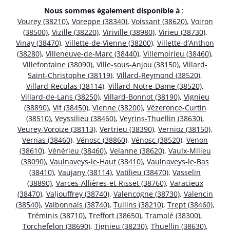
Nous sommes également disponible à
:
Vourey (38210)
,
Voreppe (38340)
,
Voissant (38620)
,
Voiron
(38500)
,
Vizille (38220)
,
Viriville (38980)
,
Virieu (38730)
,
Vinay (38470)
,
Villette-de-Vienne (38200)
,
Villette-d’Anthon
(38280)
,
Villeneuve-de-Marc (38440)
,
Villemoirieu (38460)
,
Villefontaine (38090)
,
Ville-sous-Anjou (38150)
,
Villard-
Saint-Christophe (38119)
,
Villard-Reymond (38520)
,
Villard-Reculas (38114)
,
Villard-Notre-Dame (38520)
,
Villard-de-Lans (38250)
,
Villard-Bonnot (38190)
,
Vignieu
(38890)
,
Vif (38450)
,
Vienne (38200)
,
Vézeronce-Curtin
(38510)
,
Veyssilieu (38460)
,
Veyrins-Thuellin (38630)
,
Veurey-Voroize (38113)
,
Vertrieu (38390)
,
Vernioz (38150)
,
Vernas (38460)
,
Vénosc (38860)
,
Vénosc (38520)
,
Venon
(38610)
,
Vénérieu (38460)
,
Velanne (38620)
,
Vaulx-Milieu
(38090)
,
Vaulnaveys-le-Haut (38410)
,
Vaulnaveys-le-Bas
(38410)
,
Vaujany (38114)
,
Vatilieu (38470)
,
Vasselin
(38890)
,
Varces-Allières-et-Risset (38760)
,
Varacieux
(38470)
,
Valjouffrey (38740)
,
Valencogne (38730)
,
Valencin
(38540)
,
Valbonnais (38740)
,
Tullins (38210)
,
Trept (38460)
,
Tréminis (38710)
,
Treffort (38650)
,
Tramolé (38300)
,
Torchefelon (38690)
,
Tignieu (38230)
,
Thuellin (38630)
,