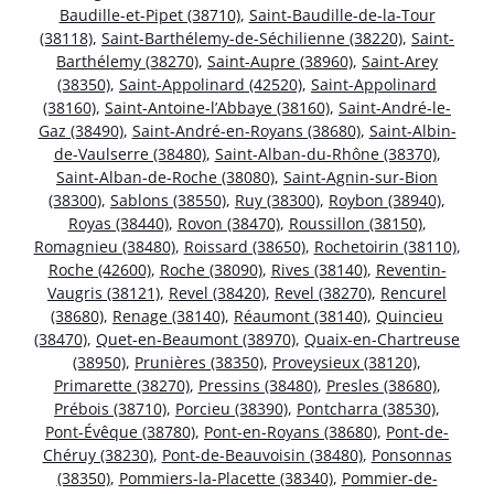
Baudille-et-Pipet (38710)
,
Saint-Baudille-de-la-Tour
(38118)
,
Saint-Barthélemy-de-Séchilienne (38220)
,
Saint-
Barthélemy (38270)
,
Saint-Aupre (38960)
,
Saint-Arey
(38350)
,
Saint-Appolinard (42520)
,
Saint-Appolinard
(38160)
,
Saint-Antoine-l’Abbaye (38160)
,
Saint-André-le-
Gaz (38490)
,
Saint-André-en-Royans (38680)
,
Saint-Albin-
de-Vaulserre (38480)
,
Saint-Alban-du-Rhône (38370)
,
Saint-Alban-de-Roche (38080)
,
Saint-Agnin-sur-Bion
(38300)
,
Sablons (38550)
,
Ruy (38300)
,
Roybon (38940)
,
Royas (38440)
,
Rovon (38470)
,
Roussillon (38150)
,
Romagnieu (38480)
,
Roissard (38650)
,
Rochetoirin (38110)
,
Roche (42600)
,
Roche (38090)
,
Rives (38140)
,
Reventin-
Vaugris (38121)
,
Revel (38420)
,
Revel (38270)
,
Rencurel
(38680)
,
Renage (38140)
,
Réaumont (38140)
,
Quincieu
(38470)
,
Quet-en-Beaumont (38970)
,
Quaix-en-Chartreuse
(38950)
,
Prunières (38350)
,
Proveysieux (38120)
,
Primarette (38270)
,
Pressins (38480)
,
Presles (38680)
,
Prébois (38710)
,
Porcieu (38390)
,
Pontcharra (38530)
,
Pont-Évêque (38780)
,
Pont-en-Royans (38680)
,
Pont-de-
Chéruy (38230)
,
Pont-de-Beauvoisin (38480)
,
Ponsonnas
(38350)
,
Pommiers-la-Placette (38340)
,
Pommier-de-