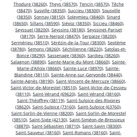
Thodure (38260)
,
Theys (38570)
,
Tencin (38570)
,
Têche
(38470)
,
Susville (38350)
,
Succieu (38300)
,
Sousville
(38350)
,
Sonnay (38150)
,
Soleymieu (38460)
,
Sinard
(38650)
,
Sillans (38590)
,
Siévoz (38350)
,
Siccieu (38460)
,
Seyssuel (38200)
,
Seyssins (38180)
,
Seyssinet-Pariset
(38170)
,
Serre-Nerpol (38470)
,
Serpaize (38200)
,
Sermérieu (38510)
,
Sérézin-de-la-Tour (38300)
,
Septème
(38780)
,
Semons (38260)
,
Séchilienne (38220)
,
Satolas-et-
Bonce (38290)
,
Sassenage (38360)
,
Sardieu (38260)
,
Salagnon (38890)
,
Sainte-Marie-du-Mont (38660)
,
Sainte-
Marie-d’Alloix (38660)
,
Sainte-Luce (38970)
,
Sainte-
Blandine (38110)
,
Sainte-Anne-sur-Gervonde (38440)
,
Sainte-Agnès (38190)
,
Saint-Vincent-de-Mercuze (38660)
,
Saint-Victor-de-Morestel (38510)
,
Saint-Victor-de-Cessieu
(38110)
,
Saint-Vérand (69620)
,
Saint-Vérand (38160)
,
Saint-Théoffrey (38119)
,
Saint-Sulpice-des-Rivoires
(38620)
,
Saint-Sulpice (73160)
,
Saint-Sulpice (63760)
,
Saint-Sorlin-de-Vienne (38200)
,
Saint-Sorlin-de-Morestel
(38510)
,
Saint-Sixte (42130)
,
Saint-Siméon-de-Bressieux
(38870)
,
Saint-Sébastien (38710)
,
Saint-Savin (38300)
,
Saint-Sauveur (38160)
,
Saint-Romans (38160)
,
Saint-