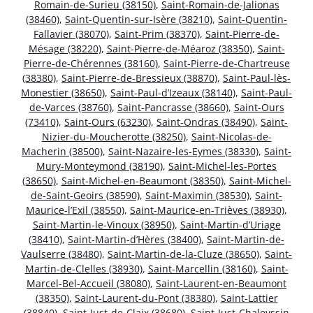
Romain-de-Surieu (38150)
,
Saint-Romain-de-Jalionas
(38460)
,
Saint-Quentin-sur-Isère (38210)
,
Saint-Quentin-
Fallavier (38070)
,
Saint-Prim (38370)
,
Saint-Pierre-de-
Mésage (38220)
,
Saint-Pierre-de-Méaroz (38350)
,
Saint-
Pierre-de-Chérennes (38160)
,
Saint-Pierre-de-Chartreuse
(38380)
,
Saint-Pierre-de-Bressieux (38870)
,
Saint-Paul-lès-
Monestier (38650)
,
Saint-Paul-d’Izeaux (38140)
,
Saint-Paul-
de-Varces (38760)
,
Saint-Pancrasse (38660)
,
Saint-Ours
(73410)
,
Saint-Ours (63230)
,
Saint-Ondras (38490)
,
Saint-
Nizier-du-Moucherotte (38250)
,
Saint-Nicolas-de-
Macherin (38500)
,
Saint-Nazaire-les-Eymes (38330)
,
Saint-
Mury-Monteymond (38190)
,
Saint-Michel-les-Portes
(38650)
,
Saint-Michel-en-Beaumont (38350)
,
Saint-Michel-
de-Saint-Geoirs (38590)
,
Saint-Maximin (38530)
,
Saint-
Maurice-l’Exil (38550)
,
Saint-Maurice-en-Trièves (38930)
,
Saint-Martin-le-Vinoux (38950)
,
Saint-Martin-d’Uriage
(38410)
,
Saint-Martin-d’Hères (38400)
,
Saint-Martin-de-
Vaulserre (38480)
,
Saint-Martin-de-la-Cluze (38650)
,
Saint-
Martin-de-Clelles (38930)
,
Saint-Marcellin (38160)
,
Saint-
Marcel-Bel-Accueil (38080)
,
Saint-Laurent-en-Beaumont
(38350)
,
Saint-Laurent-du-Pont (38380)
,
Saint-Lattier
(38840)
,
Saint-Just-de-Claix (38680)
,
Saint-Just-Chaleyssin