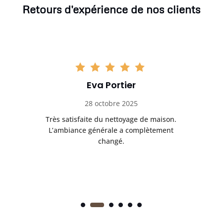
Retours d'expérience de nos clients
Eva Portier
28 octobre 2025
ble.
Très satisfaite du nettoyage de maison.
Le 
 en
L’ambiance générale a complètement
ret
changé.