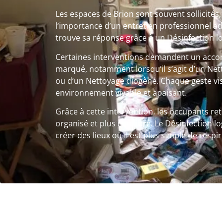
Les espaces de Brion sont souvent sollicités,
l’importance d’un entretien professionnel a
trouve sa réponse grâce à un Désinfection l
Certaines interventions demandent un ac
marqué, notamment lorsqu’il s’agit d’un Ne
ou d’un Nettoyage diogène. Chaque geste vis
environnement vivable et apaisant.
Grâce à cette intervention, les occupants re
organisé et plus équilibré. Le Désinfection 
créer des lieux où il est plus simple de respi