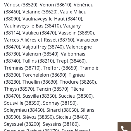
Vénosc (38520)
,
Venon (38610)
,
Vénérieu
(38460)
,
Velanne (38620)
,
Vaulx-Milieu
(38090)
,
Vaulnaveys-le-Haut (38410)
,
Vaulnaveys-le-Bas (38410)
,
Vaujany
(38114)
,
Vatilieu (38470)
,
Vasselin (38890)
,
Varces-Allières-et-Risset (38760)
,
Varacieux
(38470)
,
Valjouffrey (38740)
,
Valencogne
(38730)
,
Valencin (38540)
,
Valbonnais
(38740)
,
Tullins (38210)
,
Trept (38460)
,
Tréminis (38710)
,
Treffort (38650)
,
Tramolé
(38300)
,
Torchefelon (38690)
,
Tignieu
(38230)
,
Thuellin (38630)
,
Thodure (38260)
,
Theys (38570)
,
Tencin (38570)
,
Têche
(38470)
,
Susville (38350)
,
Succieu (38300)
,
Sousville (38350)
,
Sonnay (38150)
,
Soleymieu (38460)
,
Sinard (38650)
,
Sillans
(38590)
,
Siévoz (38350)
,
Siccieu (38460)
,
Seyssuel (38200)
,
Seyssins (38180)
,