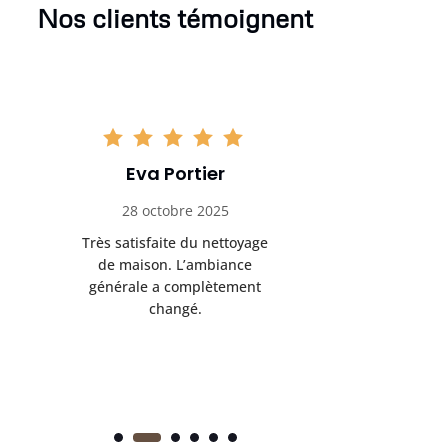
Nos clients témoignent
Eva Portier
Arthu
28 octobre 2025
11 no
Très satisfaite du nettoyage
Le nettoya
de maison. L’ambiance
permis d
générale a complètement
cadre de t
changé.
m