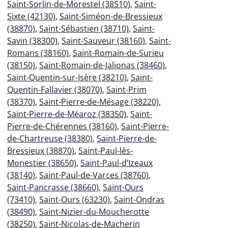
Saint-Sorlin-de-Morestel (38510)
,
Saint-
Sixte (42130)
,
Saint-Siméon-de-Bressieux
(38870)
,
Saint-Sébastien (38710)
,
Saint-
Savin (38300)
,
Saint-Sauveur (38160)
,
Saint-
Romans (38160)
,
Saint-Romain-de-Surieu
(38150)
,
Saint-Romain-de-Jalionas (38460)
,
Saint-Quentin-sur-Isère (38210)
,
Saint-
Quentin-Fallavier (38070)
,
Saint-Prim
(38370)
,
Saint-Pierre-de-Mésage (38220)
,
Saint-Pierre-de-Méaroz (38350)
,
Saint-
Pierre-de-Chérennes (38160)
,
Saint-Pierre-
de-Chartreuse (38380)
,
Saint-Pierre-de-
Bressieux (38870)
,
Saint-Paul-lès-
Monestier (38650)
,
Saint-Paul-d’Izeaux
(38140)
,
Saint-Paul-de-Varces (38760)
,
Saint-Pancrasse (38660)
,
Saint-Ours
(73410)
,
Saint-Ours (63230)
,
Saint-Ondras
(38490)
,
Saint-Nizier-du-Moucherotte
(38250)
,
Saint-Nicolas-de-Macherin