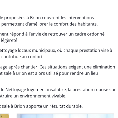
le proposées à Brion couvrent les interventions
s permettent d’améliorer le confort des habitants.
ment répond à l’envie de retrouver un cadre ordonné.
 légèreté.
ana Gresset
Noham Giraudet
ettoyage locaux municipaux, où chaque prestation vise à
 décembre 2025
16 octobre 2025
e contribue au confort.
age après chantier
Nettoyage d’appartement
age après chantier. Ces situations exigent une élimination
ssi. Tout a été remis
impeccable. Une vraie
 sale à Brion est alors utilisé pour rendre un lieu
tat rapidement et
sensation de fraîcheur en
proprement.
rentrant chez soi.
 le Nettoyage logement insalubre, la prestation repose sur
struire un environnement vivable.
sale à Brion apporte un résultat durable.