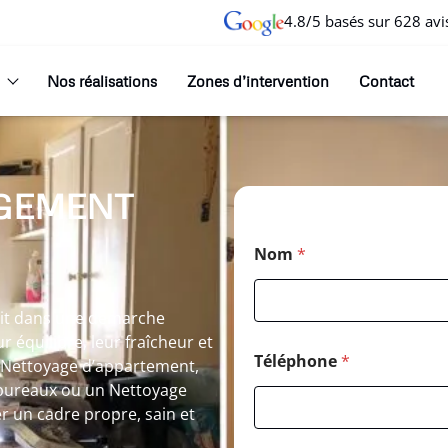
4.8/5 basés sur 628 avi
Nos réalisations
Zones d’intervention
Contact
GEMENT
Nom
*
crit dans une démarche
r équilibre, leur fraîcheur et
Téléphone
*
n Nettoyage d’appartement,
bureaux ou un Nettoyage
er un cadre propre, sain et