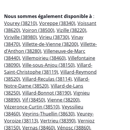
Nous sommes également disponible à
:
Vourey (38210)
,
Voreppe (38340)
,
Voissant
(38620)
,
Voiron (38500)
,
Vizille (38220)
,
Viriville (38980)
,
Virieu (38730)
,
Vinay
(38470)
,
Villette-de-Vienne (38200)
,
Villette-
d’Anthon (38280)
,
Villeneuve-de-Marc
(38440)
,
Villemoirieu (38460)
,
Villefontaine
(38090)
,
Ville-sous-Anjou (38150)
,
Villard-
Saint-Christophe (38119)
,
Villard-Reymond
(38520)
,
Villard-Reculas (38114)
,
Villard-
Notre-Dame (38520)
,
Villard-de-Lans
(38250)
,
Villard-Bonnot (38190)
,
Vignieu
(38890)
,
Vif (38450)
,
Vienne (38200)
,
Vézeronce-Curtin (38510)
,
Veyssilieu
(38460)
,
Veyrins-Thuellin (38630)
,
Veurey-
Voroize (38113)
,
Vertrieu (38390)
,
Vernioz
(38150)
,
Vernas (38460)
,
Vénosc (38860)
,