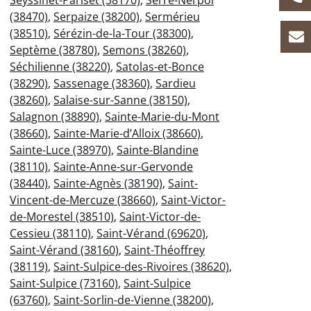
Seyssinet-Pariset (38170)
,
Serre-Nerpol
(38470)
,
Serpaize (38200)
,
Sermérieu
(38510)
,
Sérézin-de-la-Tour (38300)
,
Septème (38780)
,
Semons (38260)
,
Séchilienne (38220)
,
Satolas-et-Bonce
(38290)
,
Sassenage (38360)
,
Sardieu
(38260)
,
Salaise-sur-Sanne (38150)
,
Salagnon (38890)
,
Sainte-Marie-du-Mont
(38660)
,
Sainte-Marie-d’Alloix (38660)
,
Sainte-Luce (38970)
,
Sainte-Blandine
(38110)
,
Sainte-Anne-sur-Gervonde
(38440)
,
Sainte-Agnès (38190)
,
Saint-
Vincent-de-Mercuze (38660)
,
Saint-Victor-
de-Morestel (38510)
,
Saint-Victor-de-
Cessieu (38110)
,
Saint-Vérand (69620)
,
Saint-Vérand (38160)
,
Saint-Théoffrey
(38119)
,
Saint-Sulpice-des-Rivoires (38620)
,
Saint-Sulpice (73160)
,
Saint-Sulpice
(63760)
,
Saint-Sorlin-de-Vienne (38200)
,