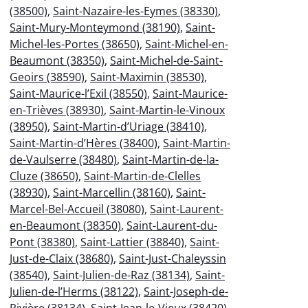
(38500)
,
Saint-Nazaire-les-Eymes (38330)
,
Saint-Mury-Monteymond (38190)
,
Saint-
Michel-les-Portes (38650)
,
Saint-Michel-en-
Beaumont (38350)
,
Saint-Michel-de-Saint-
Geoirs (38590)
,
Saint-Maximin (38530)
,
Saint-Maurice-l’Exil (38550)
,
Saint-Maurice-
en-Trièves (38930)
,
Saint-Martin-le-Vinoux
(38950)
,
Saint-Martin-d’Uriage (38410)
,
Saint-Martin-d’Hères (38400)
,
Saint-Martin-
de-Vaulserre (38480)
,
Saint-Martin-de-la-
Cluze (38650)
,
Saint-Martin-de-Clelles
(38930)
,
Saint-Marcellin (38160)
,
Saint-
Marcel-Bel-Accueil (38080)
,
Saint-Laurent-
en-Beaumont (38350)
,
Saint-Laurent-du-
Pont (38380)
,
Saint-Lattier (38840)
,
Saint-
Just-de-Claix (38680)
,
Saint-Just-Chaleyssin
(38540)
,
Saint-Julien-de-Raz (38134)
,
Saint-
Julien-de-l’Herms (38122)
,
Saint-Joseph-de-