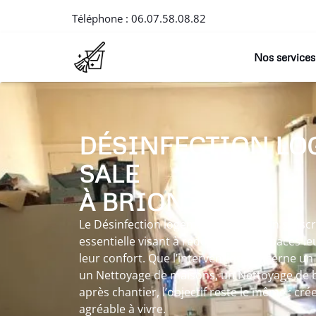
Téléphone :
06.07.58.08.82
Nos services
DÉSINFECTION LO
SALE
À BRION
Le Désinfection logement sale à Brion s’ins
essentielle visant à redonner aux espaces leu
leur confort. Que l’intervention concerne u
un Nettoyage de maisons, un Nettoyage de 
après chantier, l’objectif reste le même : cré
agréable à vivre.