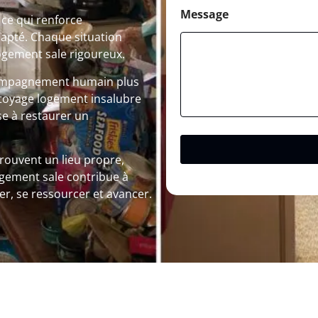
Message
 ce qui renforce
dapté. Chaque situation
ogement sale rigoureux.
compagnement humain plus
ttoyage logement insalubre
e à restaurer un
trouvent un lieu propre,
logement sale contribue à
rer, se ressourcer et avancer.