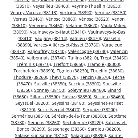
(38510)
,
Veyssilieu (38460)
,
Veyrins-Thuellin (38630)
,
Veurey-Voroize (38113)
,
Vertrieu (38390)
,
Vernioz (38150)
,
Vernas (38460)
,
Vénosc (38860)
,
Vénosc (38520)
,
Venon
(38610)
,
Vénérieu (38460)
,
Velanne (38620)
,
Vaulx-Milieu
(38090)
,
Vaulnaveys-le-Haut (38410)
,
Vaulnaveys-le-Bas
(38410)
,
Vaujany (38114)
,
Vatilieu (38470)
,
Vasselin
(38890)
,
Varces-Allières-et-Risset (38760)
,
Varacieux
(38470)
,
Valjouffrey (38740)
,
Valencogne (38730)
,
Valencin
(38540)
,
Valbonnais (38740)
,
Tullins (38210)
,
Trept (38460)
,
Tréminis (38710)
,
Treffort (38650)
,
Tramolé (38300)
,
Torchefelon (38690)
,
Tignieu (38230)
,
Thuellin (38630)
,
Thodure (38260)
,
Theys (38570)
,
Tencin (38570)
,
Têche
(38470)
,
Susville (38350)
,
Succieu (38300)
,
Sousville
(38350)
,
Sonnay (38150)
,
Soleymieu (38460)
,
Sinard
(38650)
,
Sillans (38590)
,
Siévoz (38350)
,
Siccieu (38460)
,
Seyssuel (38200)
,
Seyssins (38180)
,
Seyssinet-Pariset
(38170)
,
Serre-Nerpol (38470)
,
Serpaize (38200)
,
Sermérieu (38510)
,
Sérézin-de-la-Tour (38300)
,
Septème
(38780)
,
Semons (38260)
,
Séchilienne (38220)
,
Satolas-et-
Bonce (38290)
,
Sassenage (38360)
,
Sardieu (38260)
,
Salaise-sur-Sanne (38150)
,
Salagnon (38890)
,
Sainte-