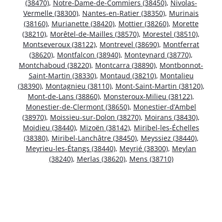
(38470)
,
Notre-Dame-de-Commiers (38450)
,
Nivolas-
Vermelle (38300)
,
Nantes-en-Ratier (38350)
,
Murinais
(38160)
,
Murianette (38420)
,
Mottier (38260)
,
Morette
(38210)
,
Morêtel-de-Mailles (38570)
,
Morestel (38510)
,
Montseveroux (38122)
,
Montrevel (38690)
,
Montferrat
(38620)
,
Montfalcon (38940)
,
Monteynard (38770)
,
Montchaboud (38220)
,
Montcarra (38890)
,
Montbonnot-
Saint-Martin (38330)
,
Montaud (38210)
,
Montalieu
(38390)
,
Montagnieu (38110)
,
Mont-Saint-Martin (38120)
,
Mont-de-Lans (38860)
,
Monsteroux-Milieu (38122)
,
Monestier-de-Clermont (38650)
,
Monestier-d’Ambel
(38970)
,
Moissieu-sur-Dolon (38270)
,
Moirans (38430)
,
Moidieu (38440)
,
Mizoën (38142)
,
Miribel-les-Échelles
(38380)
,
Miribel-Lanchâtre (38450)
,
Meyssiez (38440)
,
Meyrieu-les-Étangs (38440)
,
Meyrié (38300)
,
Meylan
(38240)
,
Merlas (38620)
,
Mens (38710)