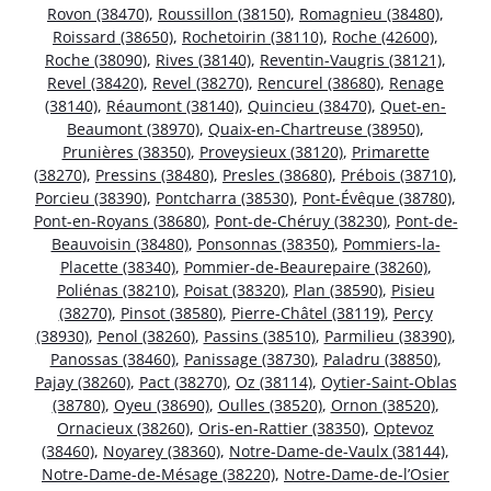
Rovon (38470)
,
Roussillon (38150)
,
Romagnieu (38480)
,
Roissard (38650)
,
Rochetoirin (38110)
,
Roche (42600)
,
Roche (38090)
,
Rives (38140)
,
Reventin-Vaugris (38121)
,
Revel (38420)
,
Revel (38270)
,
Rencurel (38680)
,
Renage
(38140)
,
Réaumont (38140)
,
Quincieu (38470)
,
Quet-en-
Beaumont (38970)
,
Quaix-en-Chartreuse (38950)
,
Prunières (38350)
,
Proveysieux (38120)
,
Primarette
(38270)
,
Pressins (38480)
,
Presles (38680)
,
Prébois (38710)
,
Porcieu (38390)
,
Pontcharra (38530)
,
Pont-Évêque (38780)
,
Pont-en-Royans (38680)
,
Pont-de-Chéruy (38230)
,
Pont-de-
Beauvoisin (38480)
,
Ponsonnas (38350)
,
Pommiers-la-
Placette (38340)
,
Pommier-de-Beaurepaire (38260)
,
Poliénas (38210)
,
Poisat (38320)
,
Plan (38590)
,
Pisieu
(38270)
,
Pinsot (38580)
,
Pierre-Châtel (38119)
,
Percy
(38930)
,
Penol (38260)
,
Passins (38510)
,
Parmilieu (38390)
,
Panossas (38460)
,
Panissage (38730)
,
Paladru (38850)
,
Pajay (38260)
,
Pact (38270)
,
Oz (38114)
,
Oytier-Saint-Oblas
(38780)
,
Oyeu (38690)
,
Oulles (38520)
,
Ornon (38520)
,
Ornacieux (38260)
,
Oris-en-Rattier (38350)
,
Optevoz
(38460)
,
Noyarey (38360)
,
Notre-Dame-de-Vaulx (38144)
,
Notre-Dame-de-Mésage (38220)
,
Notre-Dame-de-l’Osier