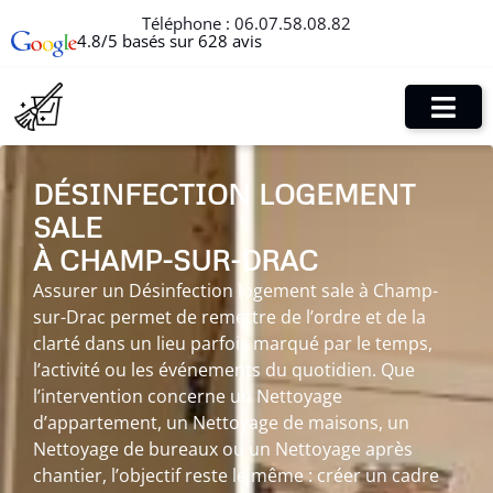
Téléphone :
06.07.58.08.82
4.8/5 basés sur 628 avis
DÉSINFECTION LOGEMENT
SALE
À CHAMP-SUR-DRAC
Assurer un Désinfection logement sale à Champ-
sur-Drac permet de remettre de l’ordre et de la
clarté dans un lieu parfois marqué par le temps,
l’activité ou les événements du quotidien. Que
l’intervention concerne un Nettoyage
d’appartement, un Nettoyage de maisons, un
Nettoyage de bureaux ou un Nettoyage après
chantier, l’objectif reste le même : créer un cadre