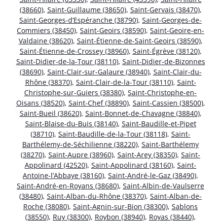
(38660)
,
Saint-Guillaume (38650)
,
Saint-Gervais (38470)
,
Saint-Georges-d’Espéranche (38790)
,
Saint-Georges-de-
Commiers (38450)
,
Saint-Geoirs (38590)
,
Saint-Geoire-en-
Valdaine (38620)
,
Saint-Étienne-de-Saint-Geoirs (38590)
,
Saint-Étienne-de-Crossey (38960)
,
Saint-Égrève (38120)
,
Saint-Didier-de-la-Tour (38110)
,
Saint-Didier-de-Bizonnes
(38690)
,
Saint-Clair-sur-Galaure (38940)
,
Saint-Clair-du-
Rhône (38370)
,
Saint-Clair-de-la-Tour (38110)
,
Saint-
Christophe-sur-Guiers (38380)
,
Saint-Christophe-en-
Oisans (38520)
,
Saint-Chef (38890)
,
Saint-Cassien (38500)
,
Saint-Bueil (38620)
,
Saint-Bonnet-de-Chavagne (38840)
,
Saint-Blaise-du-Buis (38140)
,
Saint-Baudille-et-Pipet
(38710)
,
Saint-Baudille-de-la-Tour (38118)
,
Saint-
Barthélemy-de-Séchilienne (38220)
,
Saint-Barthélemy
(38270)
,
Saint-Aupre (38960)
,
Saint-Arey (38350)
,
Saint-
Appolinard (42520)
,
Saint-Appolinard (38160)
,
Saint-
Antoine-l’Abbaye (38160)
,
Saint-André-le-Gaz (38490)
,
Saint-André-en-Royans (38680)
,
Saint-Albin-de-Vaulserre
(38480)
,
Saint-Alban-du-Rhône (38370)
,
Saint-Alban-de-
Roche (38080)
,
Saint-Agnin-sur-Bion (38300)
,
Sablons
(38550)
,
Ruy (38300)
,
Roybon (38940)
,
Royas (38440)
,