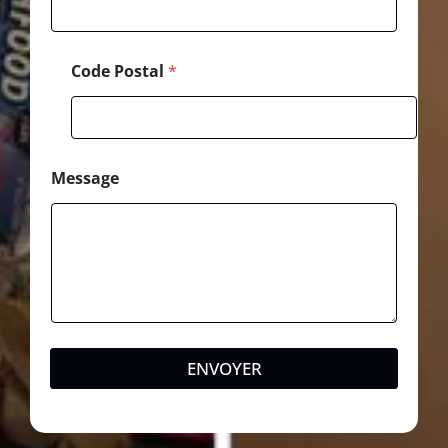
l
Code Postal
*
Message
ENVOYER