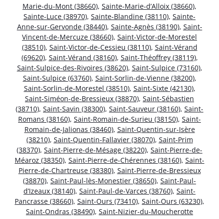
Marie-du-Mont (38660)
,
Sainte-Marie-d’Alloix (38660)
,
Sainte-Luce (38970)
,
Sainte-Blandine (38110)
,
Sainte-
Anne-sur-Gervonde (38440)
,
Sainte-Agnès (38190)
,
Saint-
Vincent-de-Mercuze (38660)
,
Saint-Victor-de-Morestel
(38510)
,
Saint-Victor-de-Cessieu (38110)
,
Saint-Vérand
(69620)
,
Saint-Vérand (38160)
,
Saint-Théoffrey (38119)
,
Saint-Sulpice-des-Rivoires (38620)
,
Saint-Sulpice (73160)
,
Saint-Sulpice (63760)
,
Saint-Sorlin-de-Vienne (38200)
,
Saint-Sorlin-de-Morestel (38510)
,
Saint-Sixte (42130)
,
Saint-Siméon-de-Bressieux (38870)
,
Saint-Sébastien
(38710)
,
Saint-Savin (38300)
,
Saint-Sauveur (38160)
,
Saint-
Romans (38160)
,
Saint-Romain-de-Surieu (38150)
,
Saint-
Romain-de-Jalionas (38460)
,
Saint-Quentin-sur-Isère
(38210)
,
Saint-Quentin-Fallavier (38070)
,
Saint-Prim
(38370)
,
Saint-Pierre-de-Mésage (38220)
,
Saint-Pierre-de-
Méaroz (38350)
,
Saint-Pierre-de-Chérennes (38160)
,
Saint-
Pierre-de-Chartreuse (38380)
,
Saint-Pierre-de-Bressieux
(38870)
,
Saint-Paul-lès-Monestier (38650)
,
Saint-Paul-
d’Izeaux (38140)
,
Saint-Paul-de-Varces (38760)
,
Saint-
Pancrasse (38660)
,
Saint-Ours (73410)
,
Saint-Ours (63230)
,
Saint-Ondras (38490)
,
Saint-Nizier-du-Moucherotte