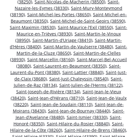
(38250)
,
Saint-Nicolas-de-Macherin (38500)
,
Saint-
Nazaire-les-Eymes (38330)
,
Saint-Mury-Monteymond
(38190)
,
Saint-Michel-les-Portes (38650)
,
Saint-Michel-en-
Beaumont (38350)
,
Saint-Michel-de-Saint-Geoirs (38590)
,
Saint-Maximin (38530)
,
Saint-Maurice-l’Exil (38550)
,
Saint-
Maurice-en-Trièves (38930)
,
Saint-Martin-le-Vinoux
(38950)
,
Saint-Martin-d’Uriage (38410)
,
Saint-Martin-
d’Hères (38400)
,
Saint-Martin-de-Vaulserre (38480)
,
Saint-
Martin-de-la-Cluze (38650)
,
Saint-Martin-de-Clelles
(38930)
,
Saint-Marcellin (38160)
,
Saint-Marcel-Bel-Accueil
(38080)
,
Saint-Laurent-en-Beaumont (38350)
,
Saint-
Laurent-du-Pont (38380)
,
Saint-Lattier (38840)
,
Saint-Just-
de-Claix (38680)
,
Saint-Just-Chaleyssin (38540)
,
Saint-
Julien-de-Raz (38134)
,
Saint-Julien-de-l’Herms (38122)
,
Saint-Joseph-de-Rivière (38134)
,
Saint-Jean-le-Vieux
(38420)
,
Saint-Jean-d’Hérans (38710)
,
Saint-Jean-de-Vaulx
(38220)
,
Saint-Jean-de-Soudain (38110)
,
Saint-Jean-de-
Moirans (38430)
,
Saint-Jean-de-Bournay (38440)
,
Saint-
Jean-d’Avelanne (38480)
,
Saint-Ismier (38330)
,
Saint-
Honoré (38350)
,
Saint-Hilaire-du-Rosier (38840)
,
Saint-
Hilaire-de-la-Côte (38260)
,
Saint-Hilaire-de-Brens (38460)
,
Saint-Hilaire (63330)
,
Saint-Hilaire (43390)
,
Saint-Hilaire