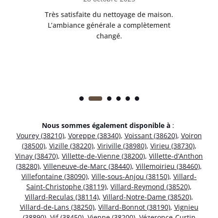
ble.
Très satisfaite du nettoyage de maison.
Le 
 en
L’ambiance générale a complètement
ret
changé.
Nous sommes également disponible à
:
Vourey (38210)
,
Voreppe (38340)
,
Voissant (38620)
,
Voiron
(38500)
,
Vizille (38220)
,
Viriville (38980)
,
Virieu (38730)
,
Vinay (38470)
,
Villette-de-Vienne (38200)
,
Villette-d’Anthon
(38280)
,
Villeneuve-de-Marc (38440)
,
Villemoirieu (38460)
,
Villefontaine (38090)
,
Ville-sous-Anjou (38150)
,
Villard-
Saint-Christophe (38119)
,
Villard-Reymond (38520)
,
Villard-Reculas (38114)
,
Villard-Notre-Dame (38520)
,
Villard-de-Lans (38250)
,
Villard-Bonnot (38190)
,
Vignieu
(38890)
,
Vif (38450)
,
Vienne (38200)
,
Vézeronce-Curtin