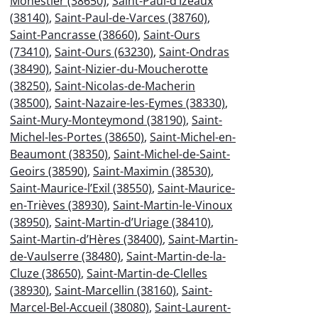
Monestier (38650)
,
Saint-Paul-d’Izeaux
(38140)
,
Saint-Paul-de-Varces (38760)
,
Saint-Pancrasse (38660)
,
Saint-Ours
(73410)
,
Saint-Ours (63230)
,
Saint-Ondras
(38490)
,
Saint-Nizier-du-Moucherotte
(38250)
,
Saint-Nicolas-de-Macherin
(38500)
,
Saint-Nazaire-les-Eymes (38330)
,
Saint-Mury-Monteymond (38190)
,
Saint-
Michel-les-Portes (38650)
,
Saint-Michel-en-
Beaumont (38350)
,
Saint-Michel-de-Saint-
Geoirs (38590)
,
Saint-Maximin (38530)
,
Saint-Maurice-l’Exil (38550)
,
Saint-Maurice-
en-Trièves (38930)
,
Saint-Martin-le-Vinoux
(38950)
,
Saint-Martin-d’Uriage (38410)
,
Saint-Martin-d’Hères (38400)
,
Saint-Martin-
de-Vaulserre (38480)
,
Saint-Martin-de-la-
Cluze (38650)
,
Saint-Martin-de-Clelles
(38930)
,
Saint-Marcellin (38160)
,
Saint-
Marcel-Bel-Accueil (38080)
,
Saint-Laurent-