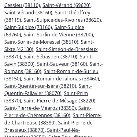
Cessieu (38110)
,
Saint-Vérand (69620)
,
Saint-Vérand (38160)
,
Saint-Théoffrey
(38119)
,
Saint-Sulpice-des-Rivoires (38620)
,
Saint-Sulpice (73160)
,
Saint-Sulpice
(63760)
,
Saint-Sorlin-de-Vienne (38200)
,
Saint-Sorlin-de-Morestel (38510)
,
Saint-
Sixte (42130)
,
Saint-Siméon-de-Bressieux
(38870)
,
Saint-Sébastien (38710)
,
Saint-
Savin (38300)
,
Saint-Sauveur (38160)
,
Saint-
Romans (38160)
,
Saint-Romain-de-Surieu
(38150)
,
Saint-Romain-de-Jalionas (38460)
,
Saint-Quentin-sur-Isère (38210)
,
Saint-
Quentin-Fallavier (38070)
,
Saint-Prim
(38370)
,
Saint-Pierre-de-Mésage (38220)
,
Saint-Pierre-de-Méaroz (38350)
,
Saint-
Pierre-de-Chérennes (38160)
,
Saint-Pierre-
de-Chartreuse (38380)
,
Saint-Pierre-de-
Bressieux (38870)
,
Saint-Paul-lès-