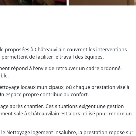
le proposées à Châteauvilain couvrent les interventions
permettent de faciliter le travail des équipes.
ment répond à l’envie de retrouver un cadre ordonné.
ble.
ettoyage locaux municipaux, où chaque prestation vise à
ana Gresset
Noham Giraudet
 Un espace propre contribue au confort.
 décembre 2025
16 octobre 2025
age après chantier. Ces situations exigent une gestion
age après chantier
Nettoyage d’appartement
ment sale à Châteauvilain est alors utilisé pour rendre un
ssi. Tout a été remis
impeccable. Une vraie
tat rapidement et
sensation de fraîcheur en
 le Nettoyage logement insalubre, la prestation repose sur
proprement.
rentrant chez soi.