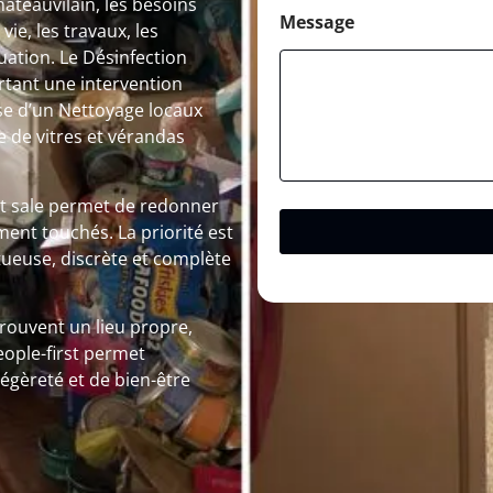
e
eauvilain, les besoins
Message
e, les travaux, les
ation. Le Désinfection
rtant une intervention
sse d’un Nettoyage locaux
de vitres et vérandas
nt sale permet de redonner
ement touchés. La priorité est
ueuse, discrète et complète
trouvent un lieu propre,
eople-first permet
égèreté et de bien-être