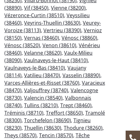
(38250)
,
Villard-Bonnot (38190)
,
Vignieu
(38890)
,
Vif (38450)
,
Vienne (38200)
,
Vézeronce-Curtin (38510)
,
Veyssilieu
(38460)
,
Veyrins-Thuellin (38630)
,
Veurey-
Voroize (38113)
,
Vertrieu (38390)
,
Vernioz
(38150)
,
Vernas (38460)
,
Vénosc (38860)
,
Vénosc (38520)
,
Venon (38610)
,
Vénérieu
(38460)
,
Velanne (38620)
,
Vaulx-Milieu
(38090)
,
Vaulnaveys-le-Haut (38410)
,
Vaulnaveys-le-Bas (38410)
,
Vaujany
(38114)
,
Vatilieu (38470)
,
Vasselin (38890)
,
Varces-Allières-et-Risset (38760)
,
Varacieux
(38470)
,
Valjouffrey (38740)
,
Valencogne
(38730)
,
Valencin (38540)
,
Valbonnais
(38740)
,
Tullins (38210)
,
Trept (38460)
,
Tréminis (38710)
,
Treffort (38650)
,
Tramolé
(38300)
,
Torchefelon (38690)
,
Tignieu
(38230)
,
Thuellin (38630)
,
Thodure (38260)
,
Theys (38570)
,
Tencin (38570)
,
Têche