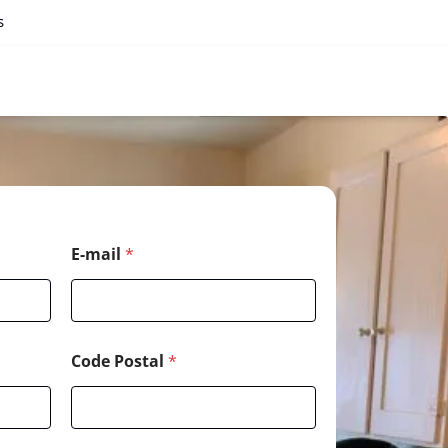
s
E-mail
*
Code Postal
*