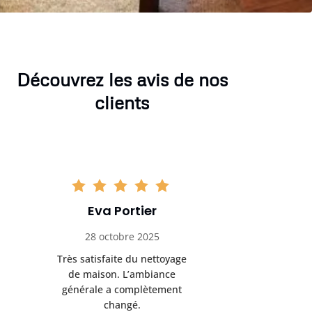
Découvrez les avis de nos
clients
Eva Portier
Arthu
28 octobre 2025
11 no
Très satisfaite du nettoyage
Le nettoya
de maison. L’ambiance
permis d
générale a complètement
cadre de t
changé.
m