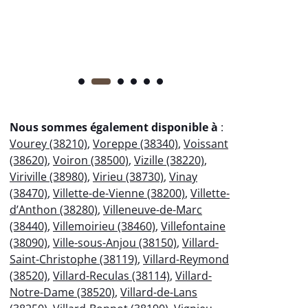
Nous sommes également disponible à
:
Vourey (38210)
,
Voreppe (38340)
,
Voissant
(38620)
,
Voiron (38500)
,
Vizille (38220)
,
Viriville (38980)
,
Virieu (38730)
,
Vinay
(38470)
,
Villette-de-Vienne (38200)
,
Villette-
d’Anthon (38280)
,
Villeneuve-de-Marc
(38440)
,
Villemoirieu (38460)
,
Villefontaine
(38090)
,
Ville-sous-Anjou (38150)
,
Villard-
Saint-Christophe (38119)
,
Villard-Reymond
(38520)
,
Villard-Reculas (38114)
,
Villard-
Notre-Dame (38520)
,
Villard-de-Lans