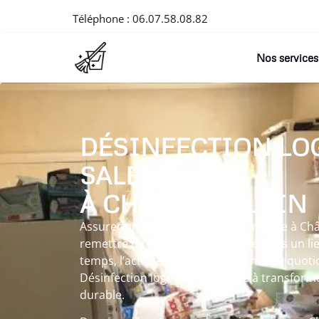
Téléphone :
06.07.58.08.82
Nos services
DÉSINFECTION LO
SALE
À CHÂTEAUVILAIN
Assurer un Désinfection logement sale à Ch
remettre de l’ordre et de la clarté dans un l
temps, l’activité ou les événements du quot
Désinfection logement sale vise à transform
durable.