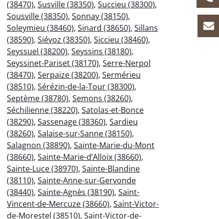
(38470)
,
Susville (38350)
,
Succieu (38300)
,
Sousville (38350)
,
Sonnay (38150)
,
Soleymieu (38460)
,
Sinard (38650)
,
Sillans
(38590)
,
Siévoz (38350)
,
Siccieu (38460)
,
Seyssuel (38200)
,
Seyssins (38180)
,
Seyssinet-Pariset (38170)
,
Serre-Nerpol
(38470)
,
Serpaize (38200)
,
Sermérieu
(38510)
,
Sérézin-de-la-Tour (38300)
,
Septème (38780)
,
Semons (38260)
,
Séchilienne (38220)
,
Satolas-et-Bonce
(38290)
,
Sassenage (38360)
,
Sardieu
(38260)
,
Salaise-sur-Sanne (38150)
,
Salagnon (38890)
,
Sainte-Marie-du-Mont
(38660)
,
Sainte-Marie-d’Alloix (38660)
,
Sainte-Luce (38970)
,
Sainte-Blandine
(38110)
,
Sainte-Anne-sur-Gervonde
(38440)
,
Sainte-Agnès (38190)
,
Saint-
Vincent-de-Mercuze (38660)
,
Saint-Victor-
de-Morestel (38510)
,
Saint-Victor-de-