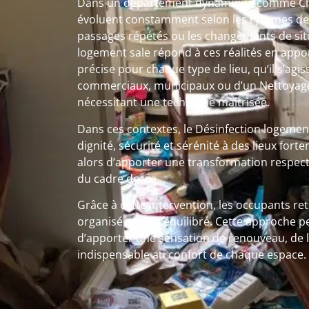
Dans un département dynamique comme Chât
évoluent constamment selon les rythmes de vi
passages répétés ou les changements de situ
logement sale répond à ces réalités en appo
précise pour chaque type de lieu, qu’il s’agi
commerciaux, municipaux ou d’un Nettoyage 
nécessitant une technique maîtrisée.
Dans ces contextes, le Désinfection logeme
dignité, sécurité et sérénité à des lieux fort
alors d’apporter une transformation respect
du cadre de vie.
Grâce à cette intervention, les occupants re
organisé et plus équilibré. Cette approche p
d’apporter une sensation de renouveau, de l
indispensable au confort de chaque espace.