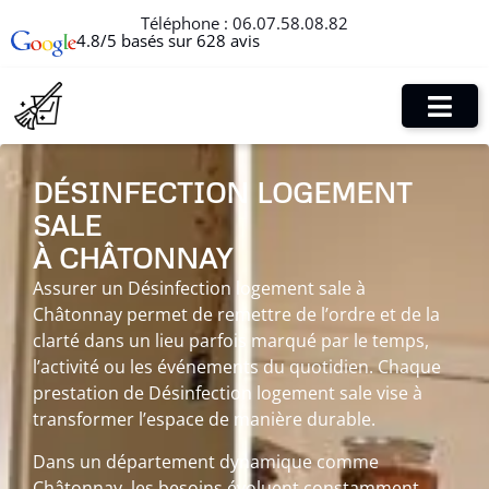
Téléphone :
06.07.58.08.82
4.8/5 basés sur 628 avis
DÉSINFECTION LOGEMENT
SALE
À CHÂTONNAY
Assurer un Désinfection logement sale à
Châtonnay permet de remettre de l’ordre et de la
clarté dans un lieu parfois marqué par le temps,
l’activité ou les événements du quotidien. Chaque
prestation de Désinfection logement sale vise à
transformer l’espace de manière durable.
Dans un département dynamique comme
Châtonnay, les besoins évoluent constamment