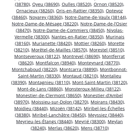
(38780)
,
Oyeu (38690)
,
Oulles (38520)
,
Ornon (38520)
,
Ornacieux (38260)
,
Oris-en-Rattier (38350)
,
Optevoz
(38460)
,
Noyarey (38360)
,
Notre-Dame-de-Vaulx (38144)
,
Notre-Dame-de-Mésage (38220)
,
Notre-Dame-de-l’Osier
(38470)
,
Notre-Dame-de-Commiers (38450)
,
Nivolas-
Vermelle (38300)
,
Nantes-en-Ratier (38350)
,
Murinais
(38160)
,
Murianette (38420)
,
Mottier (38260)
,
Morette
(38210)
,
Morêtel-de-Mailles (38570)
,
Morestel (38510)
,
Montseveroux (38122)
,
Montrevel (38690)
,
Montferrat
(38620)
,
Montfalcon (38940)
,
Monteynard (38770)
,
Montchaboud (38220)
,
Montcarra (38890)
,
Montbonnot-
Saint-Martin (38330)
,
Montaud (38210)
,
Montalieu
(38390)
,
Montagnieu (38110)
,
Mont-Saint-Martin (38120)
,
Mont-de-Lans (38860)
,
Monsteroux-Milieu (38122)
,
Monestier-de-Clermont (38650)
,
Monestier-d’Ambel
(38970)
,
Moissieu-sur-Dolon (38270)
,
Moirans (38430)
,
Moidieu (38440)
,
Mizoën (38142)
,
Miribel-les-Échelles
(38380)
,
Miribel-Lanchâtre (38450)
,
Meyssiez (38440)
,
Meyrieu-les-Étangs (38440)
,
Meyrié (38300)
,
Meylan
(38240)
,
Merlas (38620)
,
Mens (38710)