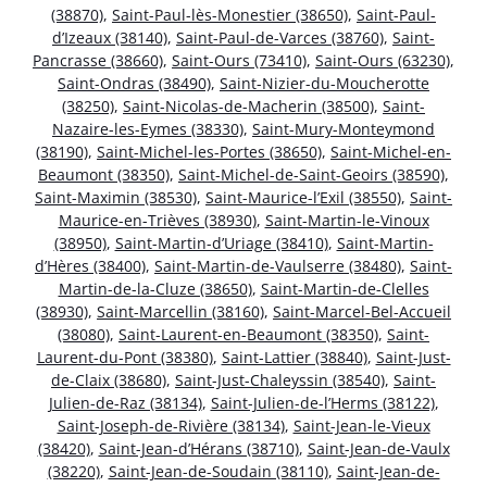
(38870)
,
Saint-Paul-lès-Monestier (38650)
,
Saint-Paul-
d’Izeaux (38140)
,
Saint-Paul-de-Varces (38760)
,
Saint-
Pancrasse (38660)
,
Saint-Ours (73410)
,
Saint-Ours (63230)
,
Saint-Ondras (38490)
,
Saint-Nizier-du-Moucherotte
(38250)
,
Saint-Nicolas-de-Macherin (38500)
,
Saint-
Nazaire-les-Eymes (38330)
,
Saint-Mury-Monteymond
(38190)
,
Saint-Michel-les-Portes (38650)
,
Saint-Michel-en-
Beaumont (38350)
,
Saint-Michel-de-Saint-Geoirs (38590)
,
Saint-Maximin (38530)
,
Saint-Maurice-l’Exil (38550)
,
Saint-
Maurice-en-Trièves (38930)
,
Saint-Martin-le-Vinoux
(38950)
,
Saint-Martin-d’Uriage (38410)
,
Saint-Martin-
d’Hères (38400)
,
Saint-Martin-de-Vaulserre (38480)
,
Saint-
Martin-de-la-Cluze (38650)
,
Saint-Martin-de-Clelles
(38930)
,
Saint-Marcellin (38160)
,
Saint-Marcel-Bel-Accueil
(38080)
,
Saint-Laurent-en-Beaumont (38350)
,
Saint-
Laurent-du-Pont (38380)
,
Saint-Lattier (38840)
,
Saint-Just-
de-Claix (38680)
,
Saint-Just-Chaleyssin (38540)
,
Saint-
Julien-de-Raz (38134)
,
Saint-Julien-de-l’Herms (38122)
,
Saint-Joseph-de-Rivière (38134)
,
Saint-Jean-le-Vieux
(38420)
,
Saint-Jean-d’Hérans (38710)
,
Saint-Jean-de-Vaulx
(38220)
,
Saint-Jean-de-Soudain (38110)
,
Saint-Jean-de-