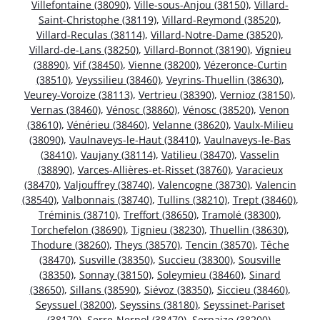
Villefontaine (38090)
,
Ville-sous-Anjou (38150)
,
Villard-
Saint-Christophe (38119)
,
Villard-Reymond (38520)
,
Villard-Reculas (38114)
,
Villard-Notre-Dame (38520)
,
Villard-de-Lans (38250)
,
Villard-Bonnot (38190)
,
Vignieu
(38890)
,
Vif (38450)
,
Vienne (38200)
,
Vézeronce-Curtin
(38510)
,
Veyssilieu (38460)
,
Veyrins-Thuellin (38630)
,
Veurey-Voroize (38113)
,
Vertrieu (38390)
,
Vernioz (38150)
,
Vernas (38460)
,
Vénosc (38860)
,
Vénosc (38520)
,
Venon
(38610)
,
Vénérieu (38460)
,
Velanne (38620)
,
Vaulx-Milieu
(38090)
,
Vaulnaveys-le-Haut (38410)
,
Vaulnaveys-le-Bas
(38410)
,
Vaujany (38114)
,
Vatilieu (38470)
,
Vasselin
(38890)
,
Varces-Allières-et-Risset (38760)
,
Varacieux
(38470)
,
Valjouffrey (38740)
,
Valencogne (38730)
,
Valencin
(38540)
,
Valbonnais (38740)
,
Tullins (38210)
,
Trept (38460)
,
Tréminis (38710)
,
Treffort (38650)
,
Tramolé (38300)
,
Torchefelon (38690)
,
Tignieu (38230)
,
Thuellin (38630)
,
Thodure (38260)
,
Theys (38570)
,
Tencin (38570)
,
Têche
(38470)
,
Susville (38350)
,
Succieu (38300)
,
Sousville
(38350)
,
Sonnay (38150)
,
Soleymieu (38460)
,
Sinard
(38650)
,
Sillans (38590)
,
Siévoz (38350)
,
Siccieu (38460)
,
Seyssuel (38200)
,
Seyssins (38180)
,
Seyssinet-Pariset
(38170)
,
Serre-Nerpol (38470)
,
Serpaize (38200)
,