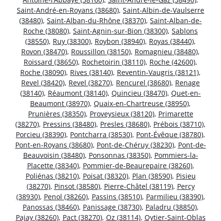
Saint-André-en-Royans (38680)
,
Saint-Albin-de-Vaulserre
(38480)
,
Saint-Alban-du-Rhône (38370)
,
Saint-Alban-de-
Roche (38080)
,
Saint-Agnin-sur-Bion (38300)
,
Sablons
(38550)
,
Ruy (38300)
,
Roybon (38940)
,
Royas (38440)
,
Rovon (38470)
,
Roussillon (38150)
,
Romagnieu (38480)
,
Roissard (38650)
,
Rochetoirin (38110)
,
Roche (42600)
,
Roche (38090)
,
Rives (38140)
,
Reventin-Vaugris (38121)
,
Revel (38420)
,
Revel (38270)
,
Rencurel (38680)
,
Renage
(38140)
,
Réaumont (38140)
,
Quincieu (38470)
,
Quet-en-
Beaumont (38970)
,
Quaix-en-Chartreuse (38950)
,
Prunières (38350)
,
Proveysieux (38120)
,
Primarette
(38270)
,
Pressins (38480)
,
Presles (38680)
,
Prébois (38710)
,
Porcieu (38390)
,
Pontcharra (38530)
,
Pont-Évêque (38780)
,
Pont-en-Royans (38680)
,
Pont-de-Chéruy (38230)
,
Pont-de-
Beauvoisin (38480)
,
Ponsonnas (38350)
,
Pommiers-la-
Placette (38340)
,
Pommier-de-Beaurepaire (38260)
,
Poliénas (38210)
,
Poisat (38320)
,
Plan (38590)
,
Pisieu
(38270)
,
Pinsot (38580)
,
Pierre-Châtel (38119)
,
Percy
(38930)
,
Penol (38260)
,
Passins (38510)
,
Parmilieu (38390)
,
Panossas (38460)
,
Panissage (38730)
,
Paladru (38850)
,
Pajay (38260)
,
Pact (38270)
,
Oz (38114)
,
Oytier-Saint-Oblas