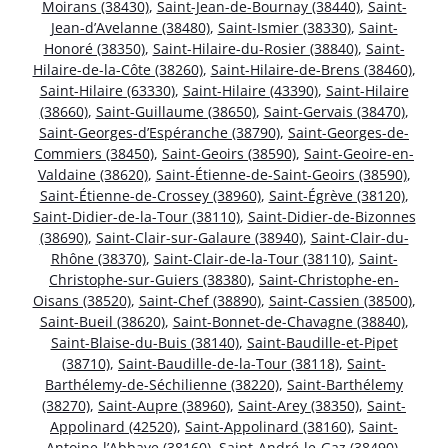
Moirans (38430)
,
Saint-Jean-de-Bournay (38440)
,
Saint-
Jean-d’Avelanne (38480)
,
Saint-Ismier (38330)
,
Saint-
Honoré (38350)
,
Saint-Hilaire-du-Rosier (38840)
,
Saint-
Hilaire-de-la-Côte (38260)
,
Saint-Hilaire-de-Brens (38460)
,
Saint-Hilaire (63330)
,
Saint-Hilaire (43390)
,
Saint-Hilaire
(38660)
,
Saint-Guillaume (38650)
,
Saint-Gervais (38470)
,
Saint-Georges-d’Espéranche (38790)
,
Saint-Georges-de-
Commiers (38450)
,
Saint-Geoirs (38590)
,
Saint-Geoire-en-
Valdaine (38620)
,
Saint-Étienne-de-Saint-Geoirs (38590)
,
Saint-Étienne-de-Crossey (38960)
,
Saint-Égrève (38120)
,
Saint-Didier-de-la-Tour (38110)
,
Saint-Didier-de-Bizonnes
(38690)
,
Saint-Clair-sur-Galaure (38940)
,
Saint-Clair-du-
Rhône (38370)
,
Saint-Clair-de-la-Tour (38110)
,
Saint-
Christophe-sur-Guiers (38380)
,
Saint-Christophe-en-
Oisans (38520)
,
Saint-Chef (38890)
,
Saint-Cassien (38500)
,
Saint-Bueil (38620)
,
Saint-Bonnet-de-Chavagne (38840)
,
Saint-Blaise-du-Buis (38140)
,
Saint-Baudille-et-Pipet
(38710)
,
Saint-Baudille-de-la-Tour (38118)
,
Saint-
Barthélemy-de-Séchilienne (38220)
,
Saint-Barthélemy
(38270)
,
Saint-Aupre (38960)
,
Saint-Arey (38350)
,
Saint-
Appolinard (42520)
,
Saint-Appolinard (38160)
,
Saint-
Antoine-l’Abbaye (38160)
,
Saint-André-le-Gaz (38490)
,