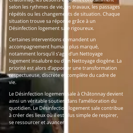
selon les rythmes de vie, les travaux, les passages
répétés ou les changements de situation. Chaque
situation trouve sa réponse grâce à un
Désinfection logement sale rigoureux.
Certaines interventions demandent un
accompagnement humain plus marqué,
notamment lorsqu’il s’agit d’un Nettoyage
logement insalubre ou d’un Nettoyage diogène. La
priorité est alors d’apporter une transformation
respectueuse, discrète et complète du cadre de
vie.
Le Désinfection logement sale à Châtonnay devient
ainsi un véritable soutien dans l’amélioration du
quotidien. Le Désinfection logement sale contribue
à créer des lieux où il est plus simple de respirer,
se ressourcer et avancer.