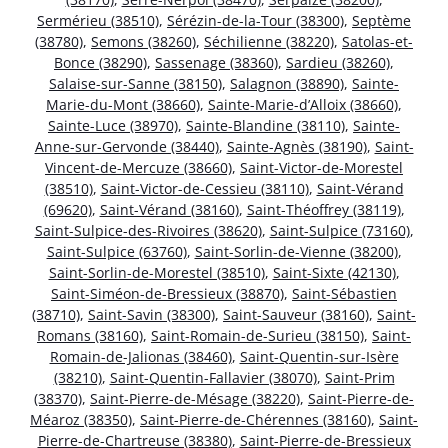
Sermérieu (38510)
,
Sérézin-de-la-Tour (38300)
,
Septème
(38780)
,
Semons (38260)
,
Séchilienne (38220)
,
Satolas-et-
Bonce (38290)
,
Sassenage (38360)
,
Sardieu (38260)
,
Salaise-sur-Sanne (38150)
,
Salagnon (38890)
,
Sainte-
Marie-du-Mont (38660)
,
Sainte-Marie-d’Alloix (38660)
,
Sainte-Luce (38970)
,
Sainte-Blandine (38110)
,
Sainte-
Anne-sur-Gervonde (38440)
,
Sainte-Agnès (38190)
,
Saint-
Vincent-de-Mercuze (38660)
,
Saint-Victor-de-Morestel
(38510)
,
Saint-Victor-de-Cessieu (38110)
,
Saint-Vérand
(69620)
,
Saint-Vérand (38160)
,
Saint-Théoffrey (38119)
,
Saint-Sulpice-des-Rivoires (38620)
,
Saint-Sulpice (73160)
,
Saint-Sulpice (63760)
,
Saint-Sorlin-de-Vienne (38200)
,
Saint-Sorlin-de-Morestel (38510)
,
Saint-Sixte (42130)
,
Saint-Siméon-de-Bressieux (38870)
,
Saint-Sébastien
(38710)
,
Saint-Savin (38300)
,
Saint-Sauveur (38160)
,
Saint-
Romans (38160)
,
Saint-Romain-de-Surieu (38150)
,
Saint-
Romain-de-Jalionas (38460)
,
Saint-Quentin-sur-Isère
(38210)
,
Saint-Quentin-Fallavier (38070)
,
Saint-Prim
(38370)
,
Saint-Pierre-de-Mésage (38220)
,
Saint-Pierre-de-
Méaroz (38350)
,
Saint-Pierre-de-Chérennes (38160)
,
Saint-
Pierre-de-Chartreuse (38380)
,
Saint-Pierre-de-Bressieux