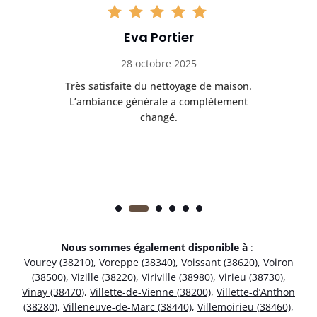
Eva Portier
28 octobre 2025
ble.
Très satisfaite du nettoyage de maison.
Le 
 en
L’ambiance générale a complètement
ret
changé.
Nous sommes également disponible à
:
Vourey (38210)
,
Voreppe (38340)
,
Voissant (38620)
,
Voiron
(38500)
,
Vizille (38220)
,
Viriville (38980)
,
Virieu (38730)
,
Vinay (38470)
,
Villette-de-Vienne (38200)
,
Villette-d’Anthon
(38280)
,
Villeneuve-de-Marc (38440)
,
Villemoirieu (38460)
,