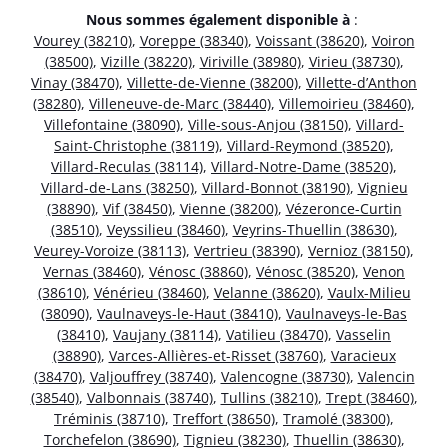
Nous sommes également disponible à
:
Vourey (38210)
,
Voreppe (38340)
,
Voissant (38620)
,
Voiron
(38500)
,
Vizille (38220)
,
Viriville (38980)
,
Virieu (38730)
,
Vinay (38470)
,
Villette-de-Vienne (38200)
,
Villette-d’Anthon
(38280)
,
Villeneuve-de-Marc (38440)
,
Villemoirieu (38460)
,
Villefontaine (38090)
,
Ville-sous-Anjou (38150)
,
Villard-
Saint-Christophe (38119)
,
Villard-Reymond (38520)
,
Villard-Reculas (38114)
,
Villard-Notre-Dame (38520)
,
Villard-de-Lans (38250)
,
Villard-Bonnot (38190)
,
Vignieu
(38890)
,
Vif (38450)
,
Vienne (38200)
,
Vézeronce-Curtin
(38510)
,
Veyssilieu (38460)
,
Veyrins-Thuellin (38630)
,
Veurey-Voroize (38113)
,
Vertrieu (38390)
,
Vernioz (38150)
,
Vernas (38460)
,
Vénosc (38860)
,
Vénosc (38520)
,
Venon
(38610)
,
Vénérieu (38460)
,
Velanne (38620)
,
Vaulx-Milieu
(38090)
,
Vaulnaveys-le-Haut (38410)
,
Vaulnaveys-le-Bas
(38410)
,
Vaujany (38114)
,
Vatilieu (38470)
,
Vasselin
(38890)
,
Varces-Allières-et-Risset (38760)
,
Varacieux
(38470)
,
Valjouffrey (38740)
,
Valencogne (38730)
,
Valencin
(38540)
,
Valbonnais (38740)
,
Tullins (38210)
,
Trept (38460)
,
Tréminis (38710)
,
Treffort (38650)
,
Tramolé (38300)
,
Torchefelon (38690)
,
Tignieu (38230)
,
Thuellin (38630)
,