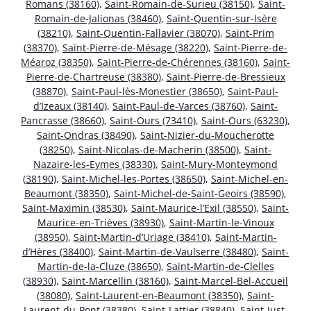
Romans (38160)
,
Saint-Romain-de-Surieu (38150)
,
Saint-
Romain-de-Jalionas (38460)
,
Saint-Quentin-sur-Isère
(38210)
,
Saint-Quentin-Fallavier (38070)
,
Saint-Prim
(38370)
,
Saint-Pierre-de-Mésage (38220)
,
Saint-Pierre-de-
Méaroz (38350)
,
Saint-Pierre-de-Chérennes (38160)
,
Saint-
Pierre-de-Chartreuse (38380)
,
Saint-Pierre-de-Bressieux
(38870)
,
Saint-Paul-lès-Monestier (38650)
,
Saint-Paul-
d’Izeaux (38140)
,
Saint-Paul-de-Varces (38760)
,
Saint-
Pancrasse (38660)
,
Saint-Ours (73410)
,
Saint-Ours (63230)
,
Saint-Ondras (38490)
,
Saint-Nizier-du-Moucherotte
(38250)
,
Saint-Nicolas-de-Macherin (38500)
,
Saint-
Nazaire-les-Eymes (38330)
,
Saint-Mury-Monteymond
(38190)
,
Saint-Michel-les-Portes (38650)
,
Saint-Michel-en-
Beaumont (38350)
,
Saint-Michel-de-Saint-Geoirs (38590)
,
Saint-Maximin (38530)
,
Saint-Maurice-l’Exil (38550)
,
Saint-
Maurice-en-Trièves (38930)
,
Saint-Martin-le-Vinoux
(38950)
,
Saint-Martin-d’Uriage (38410)
,
Saint-Martin-
d’Hères (38400)
,
Saint-Martin-de-Vaulserre (38480)
,
Saint-
Martin-de-la-Cluze (38650)
,
Saint-Martin-de-Clelles
(38930)
,
Saint-Marcellin (38160)
,
Saint-Marcel-Bel-Accueil
(38080)
,
Saint-Laurent-en-Beaumont (38350)
,
Saint-
Laurent-du-Pont (38380)
,
Saint-Lattier (38840)
,
Saint-Just-