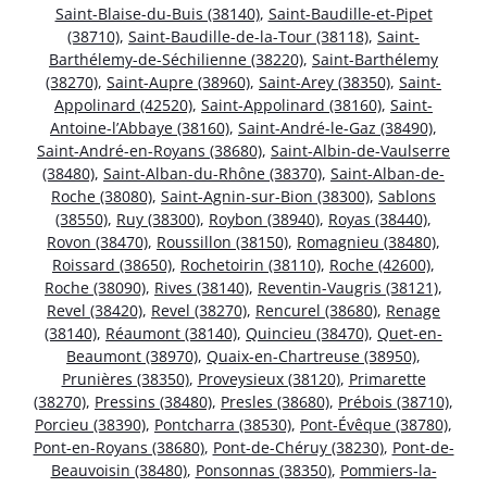
Saint-Blaise-du-Buis (38140)
,
Saint-Baudille-et-Pipet
(38710)
,
Saint-Baudille-de-la-Tour (38118)
,
Saint-
Barthélemy-de-Séchilienne (38220)
,
Saint-Barthélemy
(38270)
,
Saint-Aupre (38960)
,
Saint-Arey (38350)
,
Saint-
Appolinard (42520)
,
Saint-Appolinard (38160)
,
Saint-
Antoine-l’Abbaye (38160)
,
Saint-André-le-Gaz (38490)
,
Saint-André-en-Royans (38680)
,
Saint-Albin-de-Vaulserre
(38480)
,
Saint-Alban-du-Rhône (38370)
,
Saint-Alban-de-
Roche (38080)
,
Saint-Agnin-sur-Bion (38300)
,
Sablons
(38550)
,
Ruy (38300)
,
Roybon (38940)
,
Royas (38440)
,
Rovon (38470)
,
Roussillon (38150)
,
Romagnieu (38480)
,
Roissard (38650)
,
Rochetoirin (38110)
,
Roche (42600)
,
Roche (38090)
,
Rives (38140)
,
Reventin-Vaugris (38121)
,
Revel (38420)
,
Revel (38270)
,
Rencurel (38680)
,
Renage
(38140)
,
Réaumont (38140)
,
Quincieu (38470)
,
Quet-en-
Beaumont (38970)
,
Quaix-en-Chartreuse (38950)
,
Prunières (38350)
,
Proveysieux (38120)
,
Primarette
(38270)
,
Pressins (38480)
,
Presles (38680)
,
Prébois (38710)
,
Porcieu (38390)
,
Pontcharra (38530)
,
Pont-Évêque (38780)
,
Pont-en-Royans (38680)
,
Pont-de-Chéruy (38230)
,
Pont-de-
Beauvoisin (38480)
,
Ponsonnas (38350)
,
Pommiers-la-