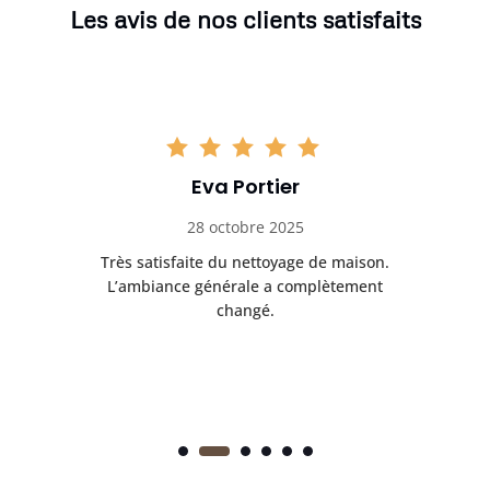
Les avis de nos clients satisfaits
Eva Portier
28 octobre 2025
ble.
Très satisfaite du nettoyage de maison.
Le 
 en
L’ambiance générale a complètement
ret
changé.