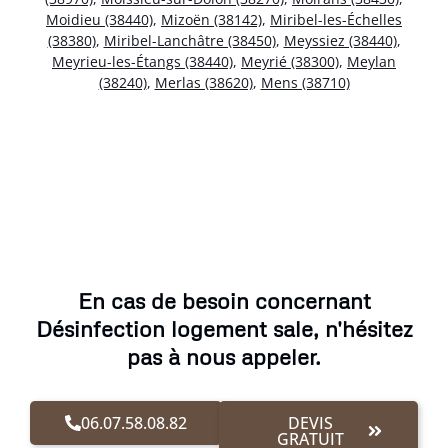
Moidieu (38440)
,
Mizoën (38142)
,
Miribel-les-Échelles
(38380)
,
Miribel-Lanchâtre (38450)
,
Meyssiez (38440)
,
Meyrieu-les-Étangs (38440)
,
Meyrié (38300)
,
Meylan
(38240)
,
Merlas (38620)
,
Mens (38710)
En cas de besoin concernant
Désinfection logement sale, n'hésitez
pas à nous appeler.
06.07.58.08.82
DEVIS
GRATUIT