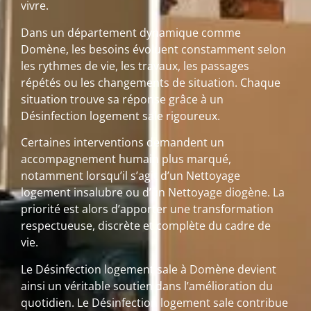
vivre.
Dans un département dynamique comme
Domène, les besoins évoluent constamment selon
les rythmes de vie, les travaux, les passages
répétés ou les changements de situation. Chaque
situation trouve sa réponse grâce à un
Désinfection logement sale rigoureux.
Certaines interventions demandent un
accompagnement humain plus marqué,
notamment lorsqu’il s’agit d’un Nettoyage
logement insalubre ou d’un Nettoyage diogène. La
priorité est alors d’apporter une transformation
respectueuse, discrète et complète du cadre de
vie.
Le Désinfection logement sale à Domène devient
ainsi un véritable soutien dans l’amélioration du
quotidien. Le Désinfection logement sale contribue