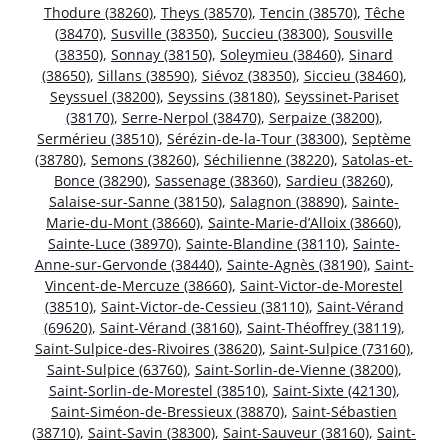
Thodure (38260)
,
Theys (38570)
,
Tencin (38570)
,
Têche
(38470)
,
Susville (38350)
,
Succieu (38300)
,
Sousville
(38350)
,
Sonnay (38150)
,
Soleymieu (38460)
,
Sinard
(38650)
,
Sillans (38590)
,
Siévoz (38350)
,
Siccieu (38460)
,
Seyssuel (38200)
,
Seyssins (38180)
,
Seyssinet-Pariset
(38170)
,
Serre-Nerpol (38470)
,
Serpaize (38200)
,
Sermérieu (38510)
,
Sérézin-de-la-Tour (38300)
,
Septème
(38780)
,
Semons (38260)
,
Séchilienne (38220)
,
Satolas-et-
Bonce (38290)
,
Sassenage (38360)
,
Sardieu (38260)
,
Salaise-sur-Sanne (38150)
,
Salagnon (38890)
,
Sainte-
Marie-du-Mont (38660)
,
Sainte-Marie-d’Alloix (38660)
,
Sainte-Luce (38970)
,
Sainte-Blandine (38110)
,
Sainte-
Anne-sur-Gervonde (38440)
,
Sainte-Agnès (38190)
,
Saint-
Vincent-de-Mercuze (38660)
,
Saint-Victor-de-Morestel
(38510)
,
Saint-Victor-de-Cessieu (38110)
,
Saint-Vérand
(69620)
,
Saint-Vérand (38160)
,
Saint-Théoffrey (38119)
,
Saint-Sulpice-des-Rivoires (38620)
,
Saint-Sulpice (73160)
,
Saint-Sulpice (63760)
,
Saint-Sorlin-de-Vienne (38200)
,
Saint-Sorlin-de-Morestel (38510)
,
Saint-Sixte (42130)
,
Saint-Siméon-de-Bressieux (38870)
,
Saint-Sébastien
(38710)
,
Saint-Savin (38300)
,
Saint-Sauveur (38160)
,
Saint-