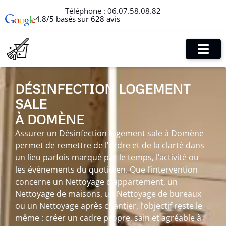
Téléphone :
06.07.58.08.82
4.8/5 basés sur 628 avis
DÉSINFECTION LOGEMENT
SALE
À DOMÈNE
Assurer un Désinfection logement sale à Domène
permet de remettre de l’ordre et de la clarté dans
un lieu parfois marqué par le temps, l’activité ou
les événements du quotidien. Que l’intervention
concerne un Nettoyage d’appartement, un
Nettoyage de maisons, un Nettoyage de bureaux
ou un Nettoyage après chantier, l’objectif reste le
même : créer un cadre propre, sain et agréable à