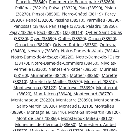
Placette (38340)
,
Pommier-de-Beaurepaire (38260)
,
Poliénas (38210)
,
Poisat (38320)
,
Plan (38590)
,
Pisieu
(38270)
,
Pinsot (38580)
,
Pierre-Châtel (38119)
,
Percy
(38930)
,
Penol (38260)
,
Passins (38510)
,
Parmilieu (38390)
,
Panossas (38460)
,
Panissage (38730)
,
Paladru (38850)
,
Pajay (38260)
,
Pact (38270)
,
Oz (38114)
,
Oytier-Saint-Oblas
(38780)
,
Oyeu (38690)
,
Oulles (38520)
,
Ornon (38520)
,
Ornacieux (38260)
,
Oris-en-Rattier (38350)
,
Optevoz
(38460)
,
Noyarey (38360)
,
Notre-Dame-de-Vaulx (38144)
,
Notre-Dame-de-Mésage (38220)
,
Notre-Dame-de-l’Osier
(38470)
,
Notre-Dame-de-Commiers (38450)
,
Nivolas-
Vermelle (38300)
,
Nantes-en-Ratier (38350)
,
Murinais
(38160)
,
Murianette (38420)
,
Mottier (38260)
,
Morette
(38210)
,
Morêtel-de-Mailles (38570)
,
Morestel (38510)
,
Montseveroux (38122)
,
Montrevel (38690)
,
Montferrat
(38620)
,
Montfalcon (38940)
,
Monteynard (38770)
,
Montchaboud (38220)
,
Montcarra (38890)
,
Montbonnot-
Saint-Martin (38330)
,
Montaud (38210)
,
Montalieu
(38390)
,
Montagnieu (38110)
,
Mont-Saint-Martin (38120)
,
Mont-de-Lans (38860)
,
Monsteroux-Milieu (38122)
,
Monestier-de-Clermont (38650)
,
Monestier-d’Ambel
(38970)
,
Moissieu-sur-Dolon (38270)
,
Moirans (38430)
,