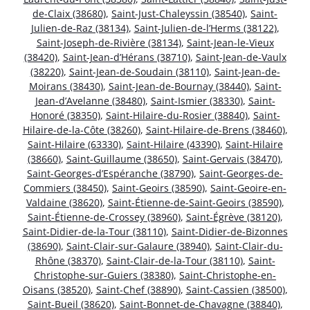
de-Claix (38680)
,
Saint-Just-Chaleyssin (38540)
,
Saint-
Julien-de-Raz (38134)
,
Saint-Julien-de-l’Herms (38122)
,
Saint-Joseph-de-Rivière (38134)
,
Saint-Jean-le-Vieux
(38420)
,
Saint-Jean-d’Hérans (38710)
,
Saint-Jean-de-Vaulx
(38220)
,
Saint-Jean-de-Soudain (38110)
,
Saint-Jean-de-
Moirans (38430)
,
Saint-Jean-de-Bournay (38440)
,
Saint-
Jean-d’Avelanne (38480)
,
Saint-Ismier (38330)
,
Saint-
Honoré (38350)
,
Saint-Hilaire-du-Rosier (38840)
,
Saint-
Hilaire-de-la-Côte (38260)
,
Saint-Hilaire-de-Brens (38460)
,
Saint-Hilaire (63330)
,
Saint-Hilaire (43390)
,
Saint-Hilaire
(38660)
,
Saint-Guillaume (38650)
,
Saint-Gervais (38470)
,
Saint-Georges-d’Espéranche (38790)
,
Saint-Georges-de-
Commiers (38450)
,
Saint-Geoirs (38590)
,
Saint-Geoire-en-
Valdaine (38620)
,
Saint-Étienne-de-Saint-Geoirs (38590)
,
Saint-Étienne-de-Crossey (38960)
,
Saint-Égrève (38120)
,
Saint-Didier-de-la-Tour (38110)
,
Saint-Didier-de-Bizonnes
(38690)
,
Saint-Clair-sur-Galaure (38940)
,
Saint-Clair-du-
Rhône (38370)
,
Saint-Clair-de-la-Tour (38110)
,
Saint-
Christophe-sur-Guiers (38380)
,
Saint-Christophe-en-
Oisans (38520)
,
Saint-Chef (38890)
,
Saint-Cassien (38500)
,
Saint-Bueil (38620)
,
Saint-Bonnet-de-Chavagne (38840)
,