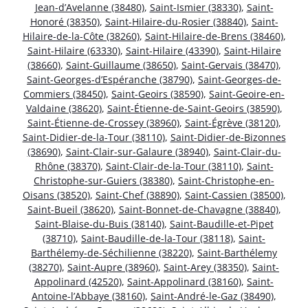
Jean-d’Avelanne (38480)
,
Saint-Ismier (38330)
,
Saint-
Honoré (38350)
,
Saint-Hilaire-du-Rosier (38840)
,
Saint-
Hilaire-de-la-Côte (38260)
,
Saint-Hilaire-de-Brens (38460)
,
Saint-Hilaire (63330)
,
Saint-Hilaire (43390)
,
Saint-Hilaire
(38660)
,
Saint-Guillaume (38650)
,
Saint-Gervais (38470)
,
Saint-Georges-d’Espéranche (38790)
,
Saint-Georges-de-
Commiers (38450)
,
Saint-Geoirs (38590)
,
Saint-Geoire-en-
Valdaine (38620)
,
Saint-Étienne-de-Saint-Geoirs (38590)
,
Saint-Étienne-de-Crossey (38960)
,
Saint-Égrève (38120)
,
Saint-Didier-de-la-Tour (38110)
,
Saint-Didier-de-Bizonnes
(38690)
,
Saint-Clair-sur-Galaure (38940)
,
Saint-Clair-du-
Rhône (38370)
,
Saint-Clair-de-la-Tour (38110)
,
Saint-
Christophe-sur-Guiers (38380)
,
Saint-Christophe-en-
Oisans (38520)
,
Saint-Chef (38890)
,
Saint-Cassien (38500)
,
Saint-Bueil (38620)
,
Saint-Bonnet-de-Chavagne (38840)
,
Saint-Blaise-du-Buis (38140)
,
Saint-Baudille-et-Pipet
(38710)
,
Saint-Baudille-de-la-Tour (38118)
,
Saint-
Barthélemy-de-Séchilienne (38220)
,
Saint-Barthélemy
(38270)
,
Saint-Aupre (38960)
,
Saint-Arey (38350)
,
Saint-
Appolinard (42520)
,
Saint-Appolinard (38160)
,
Saint-
Antoine-l’Abbaye (38160)
,
Saint-André-le-Gaz (38490)
,