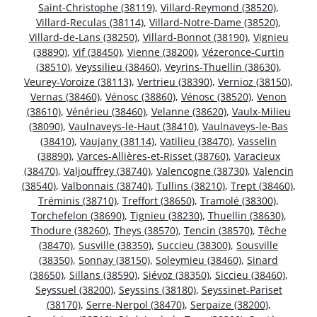
Saint-Christophe (38119)
,
Villard-Reymond (38520)
,
Villard-Reculas (38114)
,
Villard-Notre-Dame (38520)
,
Villard-de-Lans (38250)
,
Villard-Bonnot (38190)
,
Vignieu
(38890)
,
Vif (38450)
,
Vienne (38200)
,
Vézeronce-Curtin
(38510)
,
Veyssilieu (38460)
,
Veyrins-Thuellin (38630)
,
Veurey-Voroize (38113)
,
Vertrieu (38390)
,
Vernioz (38150)
,
Vernas (38460)
,
Vénosc (38860)
,
Vénosc (38520)
,
Venon
(38610)
,
Vénérieu (38460)
,
Velanne (38620)
,
Vaulx-Milieu
(38090)
,
Vaulnaveys-le-Haut (38410)
,
Vaulnaveys-le-Bas
(38410)
,
Vaujany (38114)
,
Vatilieu (38470)
,
Vasselin
(38890)
,
Varces-Allières-et-Risset (38760)
,
Varacieux
(38470)
,
Valjouffrey (38740)
,
Valencogne (38730)
,
Valencin
(38540)
,
Valbonnais (38740)
,
Tullins (38210)
,
Trept (38460)
,
Tréminis (38710)
,
Treffort (38650)
,
Tramolé (38300)
,
Torchefelon (38690)
,
Tignieu (38230)
,
Thuellin (38630)
,
Thodure (38260)
,
Theys (38570)
,
Tencin (38570)
,
Têche
(38470)
,
Susville (38350)
,
Succieu (38300)
,
Sousville
(38350)
,
Sonnay (38150)
,
Soleymieu (38460)
,
Sinard
(38650)
,
Sillans (38590)
,
Siévoz (38350)
,
Siccieu (38460)
,
Seyssuel (38200)
,
Seyssins (38180)
,
Seyssinet-Pariset
(38170)
,
Serre-Nerpol (38470)
,
Serpaize (38200)
,