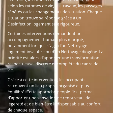
selon les rythmes de vie, les travaux, les passages
répétés ou les changements de situation. Chaque
situation trouve sa réponse grâce à un
Désinfection logement sale rigoureux.
Certaines interventions demandent un
accompagnement humain plus marqué,
notamment lorsqu’il s’agit d’un Nettoyage
logement insalubre ou d’un Nettoyage diogène. La
priorité est alors d’apporter une transformation
respectueuse, discrète et complète du cadre de
vie.
Grâce à cette intervention, les occupants
retrouvent un lieu propre, organisé et plus
équilibré. Cette approche people-first permet
d’apporter une sensation de renouveau, de
légèreté et de bien-être indispensable au confort
de chaque espace.