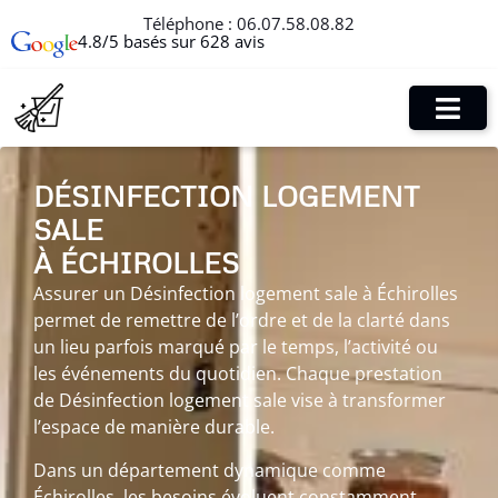
Téléphone :
06.07.58.08.82
4.8/5 basés sur 628 avis
DÉSINFECTION LOGEMENT
SALE
À ÉCHIROLLES
Assurer un Désinfection logement sale à Échirolles
permet de remettre de l’ordre et de la clarté dans
un lieu parfois marqué par le temps, l’activité ou
les événements du quotidien. Chaque prestation
de Désinfection logement sale vise à transformer
l’espace de manière durable.
Dans un département dynamique comme
Échirolles, les besoins évoluent constamment