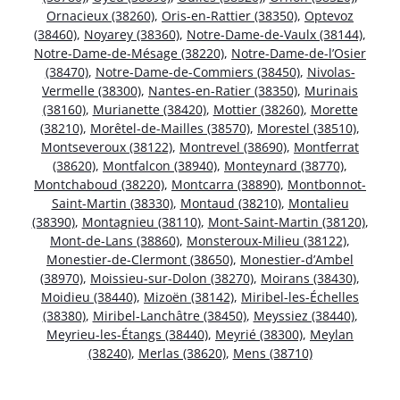
Ornacieux (38260)
,
Oris-en-Rattier (38350)
,
Optevoz
(38460)
,
Noyarey (38360)
,
Notre-Dame-de-Vaulx (38144)
,
Notre-Dame-de-Mésage (38220)
,
Notre-Dame-de-l’Osier
(38470)
,
Notre-Dame-de-Commiers (38450)
,
Nivolas-
Vermelle (38300)
,
Nantes-en-Ratier (38350)
,
Murinais
(38160)
,
Murianette (38420)
,
Mottier (38260)
,
Morette
(38210)
,
Morêtel-de-Mailles (38570)
,
Morestel (38510)
,
Montseveroux (38122)
,
Montrevel (38690)
,
Montferrat
(38620)
,
Montfalcon (38940)
,
Monteynard (38770)
,
Montchaboud (38220)
,
Montcarra (38890)
,
Montbonnot-
Saint-Martin (38330)
,
Montaud (38210)
,
Montalieu
(38390)
,
Montagnieu (38110)
,
Mont-Saint-Martin (38120)
,
Mont-de-Lans (38860)
,
Monsteroux-Milieu (38122)
,
Monestier-de-Clermont (38650)
,
Monestier-d’Ambel
(38970)
,
Moissieu-sur-Dolon (38270)
,
Moirans (38430)
,
Moidieu (38440)
,
Mizoën (38142)
,
Miribel-les-Échelles
(38380)
,
Miribel-Lanchâtre (38450)
,
Meyssiez (38440)
,
Meyrieu-les-Étangs (38440)
,
Meyrié (38300)
,
Meylan
(38240)
,
Merlas (38620)
,
Mens (38710)