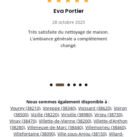
Eva Portier
28 octobre 2025
ble.
Très satisfaite du nettoyage de maison.
Le 
 en
L’ambiance générale a complètement
ret
changé.
Nous sommes également disponible à
:
Vourey (38210)
,
Voreppe (38340)
,
Voissant (38620)
,
Voiron
(38500)
,
Vizille (38220)
,
Viriville (38980)
,
Virieu (38730)
,
Vinay (38470)
,
Villette-de-Vienne (38200)
,
Villette-d’Anthon
(38280)
,
Villeneuve-de-Marc (38440)
,
Villemoirieu (38460)
,
Villefontaine (38090)
,
Ville-sous-Anjou (38150)
,
Villard-