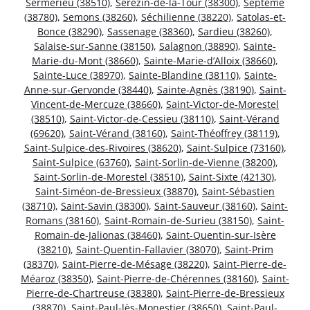
Sermérieu (38510)
,
Sérézin-de-la-Tour (38300)
,
Septème
(38780)
,
Semons (38260)
,
Séchilienne (38220)
,
Satolas-et-
Bonce (38290)
,
Sassenage (38360)
,
Sardieu (38260)
,
Salaise-sur-Sanne (38150)
,
Salagnon (38890)
,
Sainte-
Marie-du-Mont (38660)
,
Sainte-Marie-d’Alloix (38660)
,
Sainte-Luce (38970)
,
Sainte-Blandine (38110)
,
Sainte-
Anne-sur-Gervonde (38440)
,
Sainte-Agnès (38190)
,
Saint-
Vincent-de-Mercuze (38660)
,
Saint-Victor-de-Morestel
(38510)
,
Saint-Victor-de-Cessieu (38110)
,
Saint-Vérand
(69620)
,
Saint-Vérand (38160)
,
Saint-Théoffrey (38119)
,
Saint-Sulpice-des-Rivoires (38620)
,
Saint-Sulpice (73160)
,
Saint-Sulpice (63760)
,
Saint-Sorlin-de-Vienne (38200)
,
Saint-Sorlin-de-Morestel (38510)
,
Saint-Sixte (42130)
,
Saint-Siméon-de-Bressieux (38870)
,
Saint-Sébastien
(38710)
,
Saint-Savin (38300)
,
Saint-Sauveur (38160)
,
Saint-
Romans (38160)
,
Saint-Romain-de-Surieu (38150)
,
Saint-
Romain-de-Jalionas (38460)
,
Saint-Quentin-sur-Isère
(38210)
,
Saint-Quentin-Fallavier (38070)
,
Saint-Prim
(38370)
,
Saint-Pierre-de-Mésage (38220)
,
Saint-Pierre-de-
Méaroz (38350)
,
Saint-Pierre-de-Chérennes (38160)
,
Saint-
Pierre-de-Chartreuse (38380)
,
Saint-Pierre-de-Bressieux
(38870)
,
Saint-Paul-lès-Monestier (38650)
,
Saint-Paul-