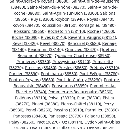
Saint-André-en-Royans (38680)
,
Saint-Albin-de-Vaulserre
(38480)
,
Saint-Alban-du-Rhône (38370)
,
Saint-Alban-de-
Roche (38080)
,
Saint-Agnin-sur-Bion (38300)
,
Sablons
(38550)
,
Ruy (38300)
,
Roybon (38940)
,
Royas (38440)
,
Rovon (38470)
,
Roussillon (38150)
,
Romagnieu (38480)
,
Roissard (38650)
,
Rochetoirin (38110)
,
Roche (42600)
,
Roche (38090)
,
Rives (38140)
,
Reventin-Vaugris (38121)
,
Revel (38420)
,
Revel (38270)
,
Rencurel (38680)
,
Renage
(38140)
,
Réaumont (38140)
,
Quincieu (38470)
,
Quet-en-
Beaumont (38970)
,
Quaix-en-Chartreuse (38950)
,
Prunières (38350)
,
Proveysieux (38120)
,
Primarette
(38270)
,
Pressins (38480)
,
Presles (38680)
,
Prébois (38710)
,
Porcieu (38390)
,
Pontcharra (38530)
,
Pont-Évêque (38780)
,
Pont-en-Royans (38680)
,
Pont-de-Chéruy (38230)
,
Pont-de-
Beauvoisin (38480)
,
Ponsonnas (38350)
,
Pommiers-la-
Placette (38340)
,
Pommier-de-Beaurepaire (38260)
,
Poliénas (38210)
,
Poisat (38320)
,
Plan (38590)
,
Pisieu
(38270)
,
Pinsot (38580)
,
Pierre-Châtel (38119)
,
Percy
(38930)
,
Penol (38260)
,
Passins (38510)
,
Parmilieu (38390)
,
Panossas (38460)
,
Panissage (38730)
,
Paladru (38850)
,
Pajay (38260)
,
Pact (38270)
,
Oz (38114)
,
Oytier-Saint-Oblas
(38780)
,
Oyeu (38690)
,
Oulles (38520)
,
Ornon (38520)
,