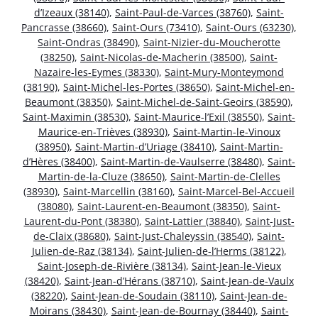
d’Izeaux (38140)
,
Saint-Paul-de-Varces (38760)
,
Saint-
Pancrasse (38660)
,
Saint-Ours (73410)
,
Saint-Ours (63230)
,
Saint-Ondras (38490)
,
Saint-Nizier-du-Moucherotte
(38250)
,
Saint-Nicolas-de-Macherin (38500)
,
Saint-
Nazaire-les-Eymes (38330)
,
Saint-Mury-Monteymond
(38190)
,
Saint-Michel-les-Portes (38650)
,
Saint-Michel-en-
Beaumont (38350)
,
Saint-Michel-de-Saint-Geoirs (38590)
,
Saint-Maximin (38530)
,
Saint-Maurice-l’Exil (38550)
,
Saint-
Maurice-en-Trièves (38930)
,
Saint-Martin-le-Vinoux
(38950)
,
Saint-Martin-d’Uriage (38410)
,
Saint-Martin-
d’Hères (38400)
,
Saint-Martin-de-Vaulserre (38480)
,
Saint-
Martin-de-la-Cluze (38650)
,
Saint-Martin-de-Clelles
(38930)
,
Saint-Marcellin (38160)
,
Saint-Marcel-Bel-Accueil
(38080)
,
Saint-Laurent-en-Beaumont (38350)
,
Saint-
Laurent-du-Pont (38380)
,
Saint-Lattier (38840)
,
Saint-Just-
de-Claix (38680)
,
Saint-Just-Chaleyssin (38540)
,
Saint-
Julien-de-Raz (38134)
,
Saint-Julien-de-l’Herms (38122)
,
Saint-Joseph-de-Rivière (38134)
,
Saint-Jean-le-Vieux
(38420)
,
Saint-Jean-d’Hérans (38710)
,
Saint-Jean-de-Vaulx
(38220)
,
Saint-Jean-de-Soudain (38110)
,
Saint-Jean-de-
Moirans (38430)
,
Saint-Jean-de-Bournay (38440)
,
Saint-