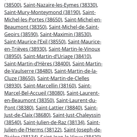
(38500)
,
Saint-Nazaire-les-Eymes (38330)
,
Saint-Mury-Monteymond (38190)
,
Saint-
Michel-les-Portes (38650)
,
Saint-Michel-en-
Beaumont (38350)
,
Saint-Michel-de-Saint-
Geoirs (38590)
,
Saint-Maximin (38530)
,
Saint-Maurice-l’Exil (38550)
,
Saint-Maurice-
en-Trièves (38930)
,
Saint-Martin-le-Vinoux
(38950)
,
Saint-Martin-d’Uriage (38410)
,
Saint-Martin-d’Hères (38400)
,
Saint-Martin-
de-Vaulserre (38480)
,
Saint-Martin-de-la-
Cluze (38650)
,
Saint-Martin-de-Clelles
(38930)
,
Saint-Marcellin (38160)
,
Saint-
Marcel-Bel-Accueil (38080)
,
Saint-Laurent-
en-Beaumont (38350)
,
Saint-Laurent-du-
Pont (38380)
,
Saint-Lattier (38840)
,
Saint-
Just-de-Claix (38680)
,
Saint-Just-Chaleyssin
(38540)
,
Saint-Julien-de-Raz (38134)
,
Saint-
Julien-de-l’Herms (38122)
,
Saint-Joseph-de-