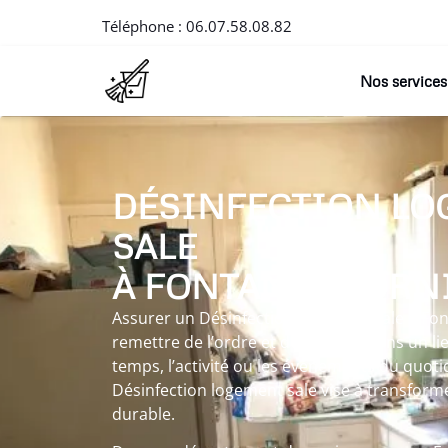
Téléphone :
06.07.58.08.82
Nos services
DÉSINFECTION LO
SALE
À FONTANIL-CORN
Assurer un Désinfection logement sale à Fon
remettre de l’ordre et de la clarté dans un l
temps, l’activité ou les événements du quot
Désinfection logement sale vise à transform
durable.