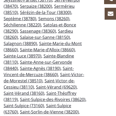
Seyssinet-Pariset (38170)
,
Serre-Nerpol
(38470)
,
Serpaize (38200)
,
Sermérieu
(38510)
,
Sérézin-de-la-Tour (38300)
,
Septème (38780)
,
Semons (38260)
,
Séchilienne (38220)
,
Satolas-et-Bonce
(38290)
,
Sassenage (38360)
,
Sardieu
(38260)
,
Salaise-sur-Sanne (38150)
,
Salagnon (38890)
,
Sainte-Marie-du-Mont
(38660)
,
Sainte-Marie-d’Alloix (38660)
,
Sainte-Luce (38970)
,
Sainte-Blandine
(38110)
,
Sainte-Anne-sur-Gervonde
(38440)
,
Sainte-Agnès (38190)
,
Saint-
Vincent-de-Mercuze (38660)
,
Saint-Victor-
de-Morestel (38510)
,
Saint-Victor-de-
Cessieu (38110)
,
Saint-Vérand (69620)
,
Saint-Vérand (38160)
,
Saint-Théoffrey
(38119)
,
Saint-Sulpice-des-Rivoires (38620)
,
Saint-Sulpice (73160)
,
Saint-Sulpice
(63760)
,
Saint-Sorlin-de-Vienne (38200)
,