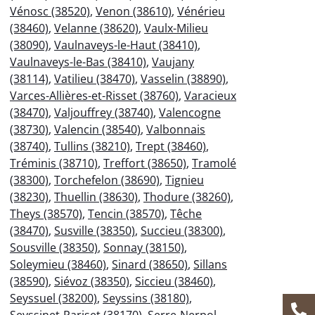
Vénosc (38520)
,
Venon (38610)
,
Vénérieu
(38460)
,
Velanne (38620)
,
Vaulx-Milieu
(38090)
,
Vaulnaveys-le-Haut (38410)
,
Vaulnaveys-le-Bas (38410)
,
Vaujany
(38114)
,
Vatilieu (38470)
,
Vasselin (38890)
,
Varces-Allières-et-Risset (38760)
,
Varacieux
(38470)
,
Valjouffrey (38740)
,
Valencogne
(38730)
,
Valencin (38540)
,
Valbonnais
(38740)
,
Tullins (38210)
,
Trept (38460)
,
Tréminis (38710)
,
Treffort (38650)
,
Tramolé
(38300)
,
Torchefelon (38690)
,
Tignieu
(38230)
,
Thuellin (38630)
,
Thodure (38260)
,
Theys (38570)
,
Tencin (38570)
,
Têche
(38470)
,
Susville (38350)
,
Succieu (38300)
,
Sousville (38350)
,
Sonnay (38150)
,
Soleymieu (38460)
,
Sinard (38650)
,
Sillans
(38590)
,
Siévoz (38350)
,
Siccieu (38460)
,
Seyssuel (38200)
,
Seyssins (38180)
,