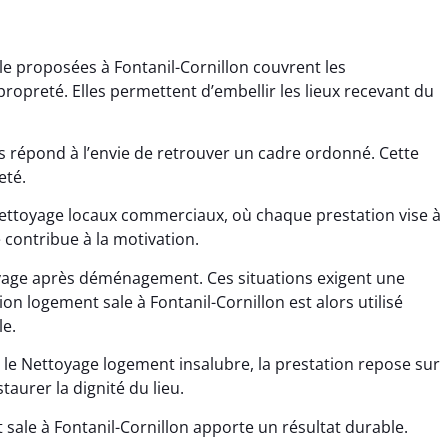
le proposées à Fontanil-Cornillon couvrent les
propreté. Elles permettent d’embellir les lieux recevant du
 répond à l’envie de retrouver un cadre ordonné. Cette
ana Gresset
Noham Giraudet
eté.
 décembre 2025
16 octobre 2025
Nettoyage locaux commerciaux, où chaque prestation vise à
e contribue à la motivation.
age après chantier
Nettoyage d’appartement
ssi. Tout a été remis
impeccable. Une vraie
oyage après déménagement. Ces situations exigent une
tat rapidement et
sensation de fraîcheur en
ion logement sale à Fontanil-Cornillon est alors utilisé
proprement.
rentrant chez soi.
e.
 le Nettoyage logement insalubre, la prestation repose sur
aurer la dignité du lieu.
sale à Fontanil-Cornillon apporte un résultat durable.