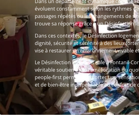
Dans un département dynamique comme Fonta
évoluent constamment selon les rythmes de vi
passages répétés ou les changements de sit
trouve sa réponse grâce à un Désinfection l
Dans ces contextes, le Désinfection logeme
dignité, sécurité et sérénité à des lieux fo
vise à restaurer un environnement vivable et
Le Désinfection logement sale à Fontanil-Cor
véritable soutien dans l’amélioration du quo
people-first permet d’apporter une sensatio
et de bien-être indispensable au confort de