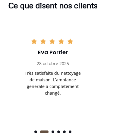
Ce que disent nos clients
Eva Portier
Arthu
28 octobre 2025
11 no
Très satisfaite du nettoyage
Le nettoya
de maison. L’ambiance
permis d
générale a complètement
cadre de t
changé.
m