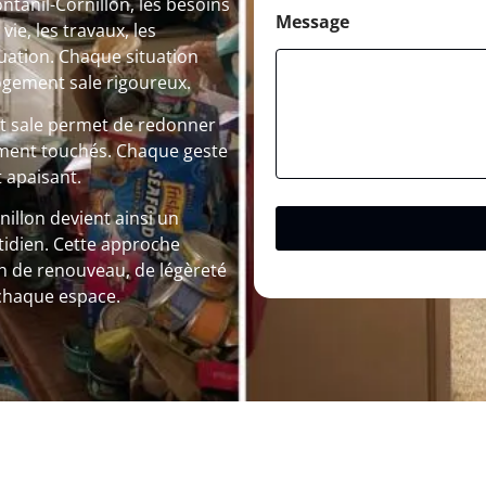
nil-Cornillon, les besoins
Message
e, les travaux, les
uation. Chaque situation
ogement sale rigoureux.
nt sale permet de redonner
rtement touchés. Chaque geste
 apaisant.
nillon devient ainsi un
tidien. Cette approche
n de renouveau, de légèreté
 chaque espace.