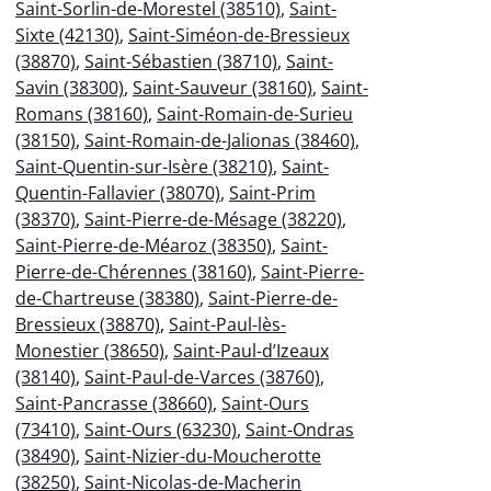
Saint-Sorlin-de-Morestel (38510)
,
Saint-
Sixte (42130)
,
Saint-Siméon-de-Bressieux
(38870)
,
Saint-Sébastien (38710)
,
Saint-
Savin (38300)
,
Saint-Sauveur (38160)
,
Saint-
Romans (38160)
,
Saint-Romain-de-Surieu
(38150)
,
Saint-Romain-de-Jalionas (38460)
,
Saint-Quentin-sur-Isère (38210)
,
Saint-
Quentin-Fallavier (38070)
,
Saint-Prim
(38370)
,
Saint-Pierre-de-Mésage (38220)
,
Saint-Pierre-de-Méaroz (38350)
,
Saint-
Pierre-de-Chérennes (38160)
,
Saint-Pierre-
de-Chartreuse (38380)
,
Saint-Pierre-de-
Bressieux (38870)
,
Saint-Paul-lès-
Monestier (38650)
,
Saint-Paul-d’Izeaux
(38140)
,
Saint-Paul-de-Varces (38760)
,
Saint-Pancrasse (38660)
,
Saint-Ours
(73410)
,
Saint-Ours (63230)
,
Saint-Ondras
(38490)
,
Saint-Nizier-du-Moucherotte
(38250)
,
Saint-Nicolas-de-Macherin