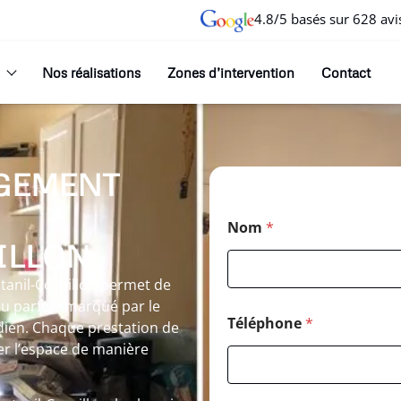
4.8/5 basés sur 628 avi
Nos réalisations
Zones d’intervention
Contact
GEMENT
Nom
*
ILLON
tanil-Cornillon permet de
ieu parfois marqué par le
Téléphone
*
idien. Chaque prestation de
er l’espace de manière