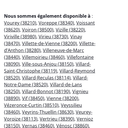
Nous sommes également disponible à
:
Vourey (38210)
,
Voreppe (38340)
,
Voissant
(38620)
,
Voiron (38500)
,
Vizille (38220)
,
Viriville (38980)
,
Virieu (38730)
,
Vinay
(38470)
,
Villette-de-Vienne (38200)
,
Villette-
d’Anthon (38280)
,
Villeneuve-de-Marc
(38440)
,
Villemoirieu (38460)
,
Villefontaine
(38090)
,
Ville-sous-Anjou (38150)
,
Villard-
Saint-Christophe (38119)
,
Villard-Reymond
(38520)
,
Villard-Reculas (38114)
,
Villard-
Notre-Dame (38520)
,
Villard-de-Lans
(38250)
,
Villard-Bonnot (38190)
,
Vignieu
(38890)
,
Vif (38450)
,
Vienne (38200)
,
Vézeronce-Curtin (38510)
,
Veyssilieu
(38460)
,
Veyrins-Thuellin (38630)
,
Veurey-
Voroize (38113)
,
Vertrieu (38390)
,
Vernioz
(38150)
,
Vernas (38460)
,
Vénosc (38860)
,