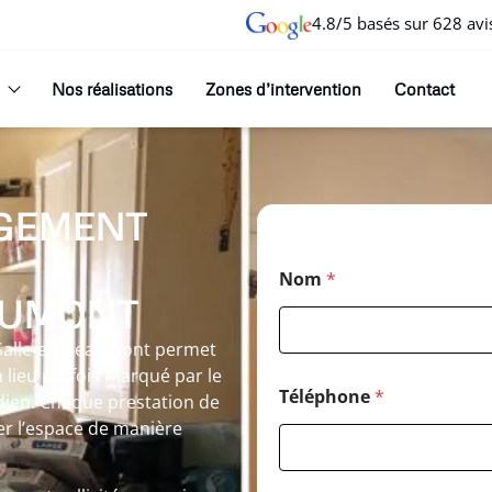
4.8/5 basés sur 628 avi
Nos réalisations
Zones d’intervention
Contact
GEMENT
Nom
*
AUMONT
 Salle-en-Beaumont permet
n lieu parfois marqué par le
Téléphone
*
idien. Chaque prestation de
er l’espace de manière