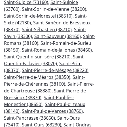
Saint-Sulpice (73160)
,
Saint-Sulpice
(63760)
,
Saint-Sorlin-de-Vienne (38200)
,
Saint-Sorlin-de-Morestel (38510)
,
Saint-
Sixte (42130)
,
Saint-Siméon-de-Bressieux
(38870)
,
Saint-Sébastien (38710)
,
Saint-
Savin (38300)
,
Saint-Sauveur (38160)
,
Saint-
Romans (38160)
,
Saint-Romain-de-Surieu
(38150)
,
Saint-Romain-de-Jalionas (38460)
,
Saint-Quentin-sur-Isère (38210)
,
Saint-
Quentin-Fallavier (38070)
,
Saint-Prim
(38370)
,
Saint-Pierre-de-Mésage (38220)
,
Saint-Pierre-de-Méaroz (38350)
,
Saint-
Pierre-de-Chérennes (38160)
,
Saint-Pierre-
de-Chartreuse (38380)
,
Saint-Pierre-de-
Bressieux (38870)
,
Saint-Paul-lès-
Monestier (38650)
,
Saint-Paul-d’Izeaux
(38140)
,
Saint-Paul-de-Varces (38760)
,
Saint-Pancrasse (38660)
,
Saint-Ours
(73410)
,
Saint-Ours (63230)
,
Saint-Ondras