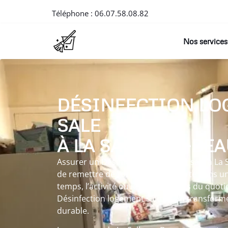
Téléphone :
06.07.58.08.82
Nos services
DÉSINFECTION LO
SALE
À LA SALLE-EN-BE
Assurer un Désinfection logement sale à La
de remettre de l’ordre et de la clarté dans u
temps, l’activité ou les événements du quot
Désinfection logement sale vise à transform
durable.