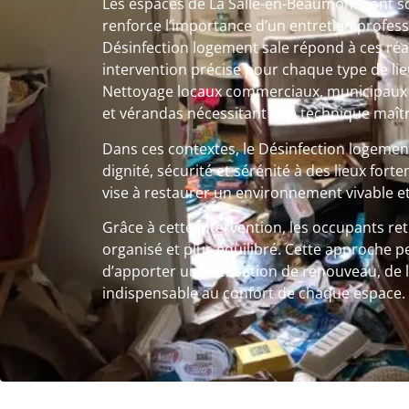
Les espaces de La Salle-en-Beaumont sont sou
renforce l’importance d’un entretien profess
Désinfection logement sale répond à ces réa
intervention précise pour chaque type de lieu,
Nettoyage locaux commerciaux, municipaux 
et vérandas nécessitant une technique maîtr
Dans ces contextes, le Désinfection logeme
dignité, sécurité et sérénité à des lieux fo
vise à restaurer un environnement vivable et
Grâce à cette intervention, les occupants re
organisé et plus équilibré. Cette approche p
d’apporter une sensation de renouveau, de l
indispensable au confort de chaque espace.