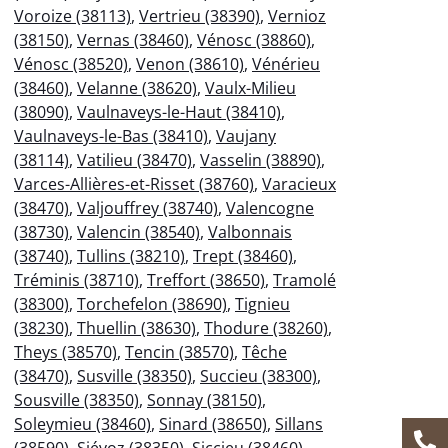
Voroize (38113)
,
Vertrieu (38390)
,
Vernioz
(38150)
,
Vernas (38460)
,
Vénosc (38860)
,
Vénosc (38520)
,
Venon (38610)
,
Vénérieu
(38460)
,
Velanne (38620)
,
Vaulx-Milieu
(38090)
,
Vaulnaveys-le-Haut (38410)
,
Vaulnaveys-le-Bas (38410)
,
Vaujany
(38114)
,
Vatilieu (38470)
,
Vasselin (38890)
,
Varces-Allières-et-Risset (38760)
,
Varacieux
(38470)
,
Valjouffrey (38740)
,
Valencogne
(38730)
,
Valencin (38540)
,
Valbonnais
(38740)
,
Tullins (38210)
,
Trept (38460)
,
Tréminis (38710)
,
Treffort (38650)
,
Tramolé
(38300)
,
Torchefelon (38690)
,
Tignieu
(38230)
,
Thuellin (38630)
,
Thodure (38260)
,
Theys (38570)
,
Tencin (38570)
,
Têche
(38470)
,
Susville (38350)
,
Succieu (38300)
,
Sousville (38350)
,
Sonnay (38150)
,
Soleymieu (38460)
,
Sinard (38650)
,
Sillans