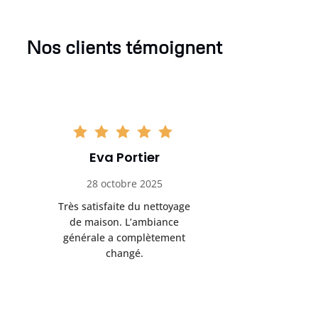
Nos clients témoignent
Eva Portier
Arthu
28 octobre 2025
11 no
Très satisfaite du nettoyage
Le nettoya
de maison. L’ambiance
permis d
générale a complètement
cadre de t
changé.
m