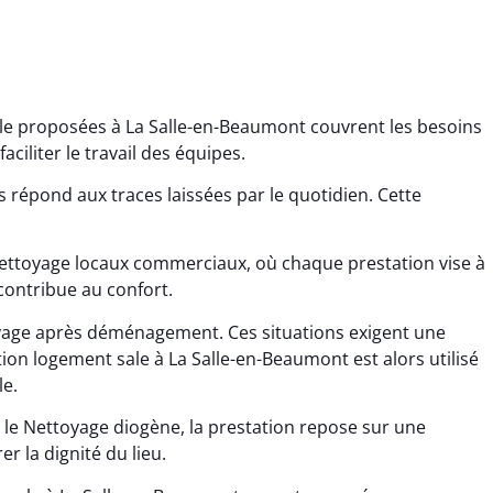
ale proposées à La Salle-en-Beaumont couvrent les besoins
aciliter le travail des équipes.
 répond aux traces laissées par le quotidien. Cette
ana Gresset
Noham Giraudet
Nettoyage locaux commerciaux, où chaque prestation vise à
 décembre 2025
16 octobre 2025
contribue au confort.
age après chantier
Nettoyage d’appartement
oyage après déménagement. Ces situations exigent une
ssi. Tout a été remis
impeccable. Une vraie
ion logement sale à La Salle-en-Beaumont est alors utilisé
tat rapidement et
sensation de fraîcheur en
e.
proprement.
rentrant chez soi.
 le Nettoyage diogène, la prestation repose sur une
r la dignité du lieu.