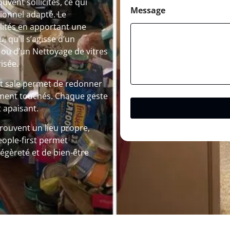
vent sollicités, ce qui
Message
ionnel adapté. Le
lités en apportant une
 qu’il s’agisse d’un
ou d’un Nettoyage de vitres
isée.
nt sale permet de redonner
rtement touchés. Chaque geste
 apaisant.
trouvent un lieu propre,
eople-first permet
égèreté et de bien-être