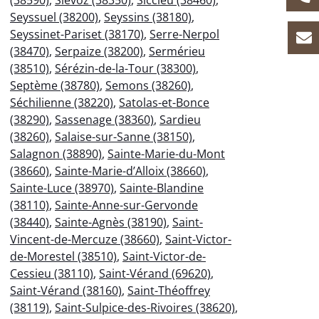
(38590)
,
Siévoz (38350)
,
Siccieu (38460)
,
Seyssuel (38200)
,
Seyssins (38180)
,
Seyssinet-Pariset (38170)
,
Serre-Nerpol
(38470)
,
Serpaize (38200)
,
Sermérieu
(38510)
,
Sérézin-de-la-Tour (38300)
,
Septème (38780)
,
Semons (38260)
,
Séchilienne (38220)
,
Satolas-et-Bonce
(38290)
,
Sassenage (38360)
,
Sardieu
(38260)
,
Salaise-sur-Sanne (38150)
,
Salagnon (38890)
,
Sainte-Marie-du-Mont
(38660)
,
Sainte-Marie-d’Alloix (38660)
,
Sainte-Luce (38970)
,
Sainte-Blandine
(38110)
,
Sainte-Anne-sur-Gervonde
(38440)
,
Sainte-Agnès (38190)
,
Saint-
Vincent-de-Mercuze (38660)
,
Saint-Victor-
de-Morestel (38510)
,
Saint-Victor-de-
Cessieu (38110)
,
Saint-Vérand (69620)
,
Saint-Vérand (38160)
,
Saint-Théoffrey
(38119)
,
Saint-Sulpice-des-Rivoires (38620)
,