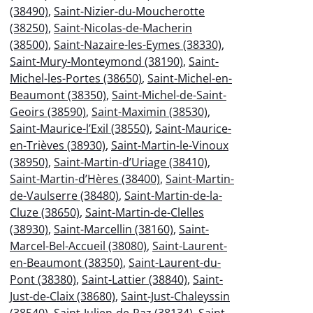
(38490)
,
Saint-Nizier-du-Moucherotte
(38250)
,
Saint-Nicolas-de-Macherin
(38500)
,
Saint-Nazaire-les-Eymes (38330)
,
Saint-Mury-Monteymond (38190)
,
Saint-
Michel-les-Portes (38650)
,
Saint-Michel-en-
Beaumont (38350)
,
Saint-Michel-de-Saint-
Geoirs (38590)
,
Saint-Maximin (38530)
,
Saint-Maurice-l’Exil (38550)
,
Saint-Maurice-
en-Trièves (38930)
,
Saint-Martin-le-Vinoux
(38950)
,
Saint-Martin-d’Uriage (38410)
,
Saint-Martin-d’Hères (38400)
,
Saint-Martin-
de-Vaulserre (38480)
,
Saint-Martin-de-la-
Cluze (38650)
,
Saint-Martin-de-Clelles
(38930)
,
Saint-Marcellin (38160)
,
Saint-
Marcel-Bel-Accueil (38080)
,
Saint-Laurent-
en-Beaumont (38350)
,
Saint-Laurent-du-
Pont (38380)
,
Saint-Lattier (38840)
,
Saint-
Just-de-Claix (38680)
,
Saint-Just-Chaleyssin