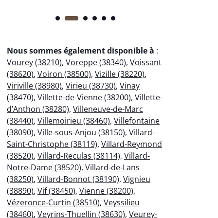
Nous sommes également disponible à
:
Vourey (38210)
,
Voreppe (38340)
,
Voissant
(38620)
,
Voiron (38500)
,
Vizille (38220)
,
Viriville (38980)
,
Virieu (38730)
,
Vinay
(38470)
,
Villette-de-Vienne (38200)
,
Villette-
d’Anthon (38280)
,
Villeneuve-de-Marc
(38440)
,
Villemoirieu (38460)
,
Villefontaine
(38090)
,
Ville-sous-Anjou (38150)
,
Villard-
Saint-Christophe (38119)
,
Villard-Reymond
(38520)
,
Villard-Reculas (38114)
,
Villard-
Notre-Dame (38520)
,
Villard-de-Lans
(38250)
,
Villard-Bonnot (38190)
,
Vignieu
(38890)
,
Vif (38450)
,
Vienne (38200)
,
Vézeronce-Curtin (38510)
,
Veyssilieu
(38460)
,
Veyrins-Thuellin (38630)
,
Veurey-