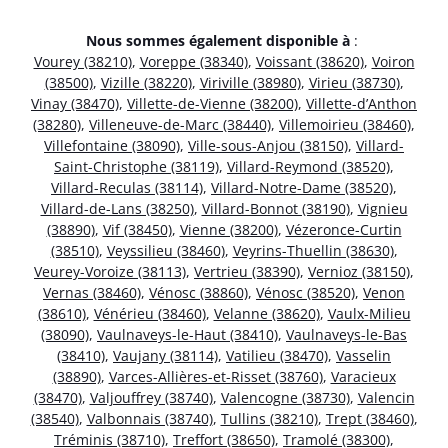
Nous sommes également disponible à
:
Vourey (38210)
,
Voreppe (38340)
,
Voissant (38620)
,
Voiron
(38500)
,
Vizille (38220)
,
Viriville (38980)
,
Virieu (38730)
,
Vinay (38470)
,
Villette-de-Vienne (38200)
,
Villette-d’Anthon
(38280)
,
Villeneuve-de-Marc (38440)
,
Villemoirieu (38460)
,
Villefontaine (38090)
,
Ville-sous-Anjou (38150)
,
Villard-
Saint-Christophe (38119)
,
Villard-Reymond (38520)
,
Villard-Reculas (38114)
,
Villard-Notre-Dame (38520)
,
Villard-de-Lans (38250)
,
Villard-Bonnot (38190)
,
Vignieu
(38890)
,
Vif (38450)
,
Vienne (38200)
,
Vézeronce-Curtin
(38510)
,
Veyssilieu (38460)
,
Veyrins-Thuellin (38630)
,
Veurey-Voroize (38113)
,
Vertrieu (38390)
,
Vernioz (38150)
,
Vernas (38460)
,
Vénosc (38860)
,
Vénosc (38520)
,
Venon
(38610)
,
Vénérieu (38460)
,
Velanne (38620)
,
Vaulx-Milieu
(38090)
,
Vaulnaveys-le-Haut (38410)
,
Vaulnaveys-le-Bas
(38410)
,
Vaujany (38114)
,
Vatilieu (38470)
,
Vasselin
(38890)
,
Varces-Allières-et-Risset (38760)
,
Varacieux
(38470)
,
Valjouffrey (38740)
,
Valencogne (38730)
,
Valencin
(38540)
,
Valbonnais (38740)
,
Tullins (38210)
,
Trept (38460)
,
Tréminis (38710)
,
Treffort (38650)
,
Tramolé (38300)
,