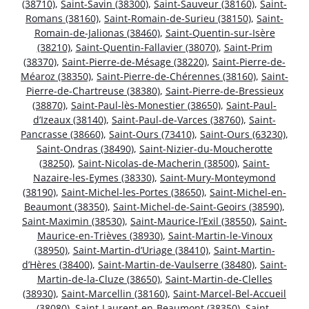
(38710)
,
Saint-Savin (38300)
,
Saint-Sauveur (38160)
,
Saint-
Romans (38160)
,
Saint-Romain-de-Surieu (38150)
,
Saint-
Romain-de-Jalionas (38460)
,
Saint-Quentin-sur-Isère
(38210)
,
Saint-Quentin-Fallavier (38070)
,
Saint-Prim
(38370)
,
Saint-Pierre-de-Mésage (38220)
,
Saint-Pierre-de-
Méaroz (38350)
,
Saint-Pierre-de-Chérennes (38160)
,
Saint-
Pierre-de-Chartreuse (38380)
,
Saint-Pierre-de-Bressieux
(38870)
,
Saint-Paul-lès-Monestier (38650)
,
Saint-Paul-
d’Izeaux (38140)
,
Saint-Paul-de-Varces (38760)
,
Saint-
Pancrasse (38660)
,
Saint-Ours (73410)
,
Saint-Ours (63230)
,
Saint-Ondras (38490)
,
Saint-Nizier-du-Moucherotte
(38250)
,
Saint-Nicolas-de-Macherin (38500)
,
Saint-
Nazaire-les-Eymes (38330)
,
Saint-Mury-Monteymond
(38190)
,
Saint-Michel-les-Portes (38650)
,
Saint-Michel-en-
Beaumont (38350)
,
Saint-Michel-de-Saint-Geoirs (38590)
,
Saint-Maximin (38530)
,
Saint-Maurice-l’Exil (38550)
,
Saint-
Maurice-en-Trièves (38930)
,
Saint-Martin-le-Vinoux
(38950)
,
Saint-Martin-d’Uriage (38410)
,
Saint-Martin-
d’Hères (38400)
,
Saint-Martin-de-Vaulserre (38480)
,
Saint-
Martin-de-la-Cluze (38650)
,
Saint-Martin-de-Clelles
(38930)
,
Saint-Marcellin (38160)
,
Saint-Marcel-Bel-Accueil
(38080)
,
Saint-Laurent-en-Beaumont (38350)
,
Saint-