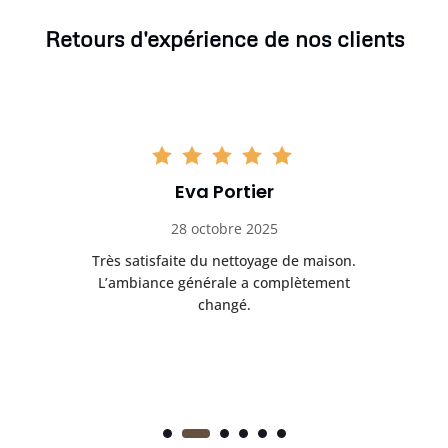
Retours d'expérience de nos clients
Eva Portier
28 octobre 2025
ble.
Très satisfaite du nettoyage de maison.
Le 
 en
L’ambiance générale a complètement
ret
changé.