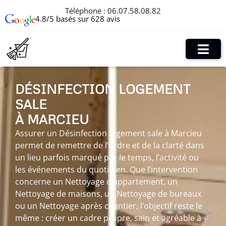
Téléphone :
06.07.58.08.82
4.8/5 basés sur 628 avis
DÉSINFECTION LOGEMENT
SALE
À MARCIEU
Assurer un Désinfection logement sale à Marcieu
permet de remettre de l’ordre et de la clarté dans
un lieu parfois marqué par le temps, l’activité ou
les événements du quotidien. Que l’intervention
concerne un Nettoyage d’appartement, un
Nettoyage de maisons, un Nettoyage de bureaux
ou un Nettoyage après chantier, l’objectif reste le
même : créer un cadre propre, sain et agréable à