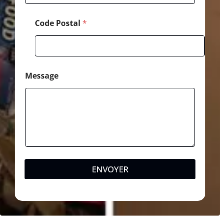
e
Code Postal
*
Message
ENVOYER