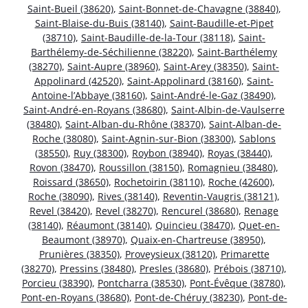
Saint-Bueil (38620)
,
Saint-Bonnet-de-Chavagne (38840)
,
Saint-Blaise-du-Buis (38140)
,
Saint-Baudille-et-Pipet
(38710)
,
Saint-Baudille-de-la-Tour (38118)
,
Saint-
Barthélemy-de-Séchilienne (38220)
,
Saint-Barthélemy
(38270)
,
Saint-Aupre (38960)
,
Saint-Arey (38350)
,
Saint-
Appolinard (42520)
,
Saint-Appolinard (38160)
,
Saint-
Antoine-l’Abbaye (38160)
,
Saint-André-le-Gaz (38490)
,
Saint-André-en-Royans (38680)
,
Saint-Albin-de-Vaulserre
(38480)
,
Saint-Alban-du-Rhône (38370)
,
Saint-Alban-de-
Roche (38080)
,
Saint-Agnin-sur-Bion (38300)
,
Sablons
(38550)
,
Ruy (38300)
,
Roybon (38940)
,
Royas (38440)
,
Rovon (38470)
,
Roussillon (38150)
,
Romagnieu (38480)
,
Roissard (38650)
,
Rochetoirin (38110)
,
Roche (42600)
,
Roche (38090)
,
Rives (38140)
,
Reventin-Vaugris (38121)
,
Revel (38420)
,
Revel (38270)
,
Rencurel (38680)
,
Renage
(38140)
,
Réaumont (38140)
,
Quincieu (38470)
,
Quet-en-
Beaumont (38970)
,
Quaix-en-Chartreuse (38950)
,
Prunières (38350)
,
Proveysieux (38120)
,
Primarette
(38270)
,
Pressins (38480)
,
Presles (38680)
,
Prébois (38710)
,
Porcieu (38390)
,
Pontcharra (38530)
,
Pont-Évêque (38780)
,
Pont-en-Royans (38680)
,
Pont-de-Chéruy (38230)
,
Pont-de-