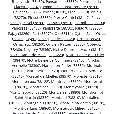
Beauvoisin (38480)
,
Ponsonnas (38350)
,
Pommiers-la-
Placette (38340)
,
Pommier-de-Beaurepaire (38260)
,
Poliénas (38210)
,
Poisat (38320)
,
Plan (38590)
,
Pisieu
(38270)
,
Pinsot (38580)
,
Pierre-Châtel (38119)
,
Percy
(38930)
,
Penol (38260)
,
Passins (38510)
,
Parmilieu (38390)
,
Panossas (38460)
,
Panissage (38730)
,
Paladru (38850)
,
Pajay (38260)
,
Pact (38270)
,
Oz (38114)
,
Oytier-Saint-Oblas
(38780)
,
Oyeu (38690)
,
Oulles (38520)
,
Ornon (38520)
,
Ornacieux (38260)
,
Oris-en-Rattier (38350)
,
Optevoz
(38460)
,
Noyarey (38360)
,
Notre-Dame-de-Vaulx (38144)
,
Notre-Dame-de-Mésage (38220)
,
Notre-Dame-de-l’Osier
(38470)
,
Notre-Dame-de-Commiers (38450)
,
Nivolas-
Vermelle (38300)
,
Nantes-en-Ratier (38350)
,
Murinais
(38160)
,
Murianette (38420)
,
Mottier (38260)
,
Morette
(38210)
,
Morêtel-de-Mailles (38570)
,
Morestel (38510)
,
Montseveroux (38122)
,
Montrevel (38690)
,
Montferrat
(38620)
,
Montfalcon (38940)
,
Monteynard (38770)
,
Montchaboud (38220)
,
Montcarra (38890)
,
Montbonnot-
Saint-Martin (38330)
,
Montaud (38210)
,
Montalieu
(38390)
,
Montagnieu (38110)
,
Mont-Saint-Martin (38120)
,
Mont-de-Lans (38860)
,
Monsteroux-Milieu (38122)
,
Monestier-de-Clermont (38650)
,
Monestier-d’Ambel