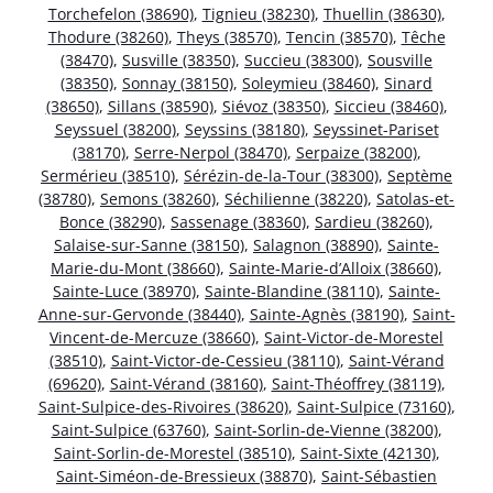
Torchefelon (38690)
,
Tignieu (38230)
,
Thuellin (38630)
,
Thodure (38260)
,
Theys (38570)
,
Tencin (38570)
,
Têche
(38470)
,
Susville (38350)
,
Succieu (38300)
,
Sousville
(38350)
,
Sonnay (38150)
,
Soleymieu (38460)
,
Sinard
(38650)
,
Sillans (38590)
,
Siévoz (38350)
,
Siccieu (38460)
,
Seyssuel (38200)
,
Seyssins (38180)
,
Seyssinet-Pariset
(38170)
,
Serre-Nerpol (38470)
,
Serpaize (38200)
,
Sermérieu (38510)
,
Sérézin-de-la-Tour (38300)
,
Septème
(38780)
,
Semons (38260)
,
Séchilienne (38220)
,
Satolas-et-
Bonce (38290)
,
Sassenage (38360)
,
Sardieu (38260)
,
Salaise-sur-Sanne (38150)
,
Salagnon (38890)
,
Sainte-
Marie-du-Mont (38660)
,
Sainte-Marie-d’Alloix (38660)
,
Sainte-Luce (38970)
,
Sainte-Blandine (38110)
,
Sainte-
Anne-sur-Gervonde (38440)
,
Sainte-Agnès (38190)
,
Saint-
Vincent-de-Mercuze (38660)
,
Saint-Victor-de-Morestel
(38510)
,
Saint-Victor-de-Cessieu (38110)
,
Saint-Vérand
(69620)
,
Saint-Vérand (38160)
,
Saint-Théoffrey (38119)
,
Saint-Sulpice-des-Rivoires (38620)
,
Saint-Sulpice (73160)
,
Saint-Sulpice (63760)
,
Saint-Sorlin-de-Vienne (38200)
,
Saint-Sorlin-de-Morestel (38510)
,
Saint-Sixte (42130)
,
Saint-Siméon-de-Bressieux (38870)
,
Saint-Sébastien