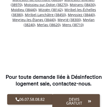
(38970)
,
Moissieu-sur-Dolon (38270)
,
Moirans (38430)
,
Moidieu (38440)
,
Mizoën (38142)
,
Miribel-les-Échelles
(38380)
,
Miribel-Lanchâtre (38450)
,
Meyssiez (38440)
,
Meyrieu-les-Étangs (38440)
,
Meyrié (38300)
,
Meylan
(38240)
,
Merlas (38620)
,
Mens (38710)
Pour toute demande liée à Désinfection
logement sale, contactez-nous.
06.07.58.08.82
DEVIS
GRATUIT