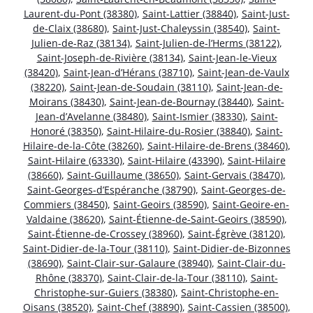
Laurent-du-Pont (38380)
,
Saint-Lattier (38840)
,
Saint-Just-
de-Claix (38680)
,
Saint-Just-Chaleyssin (38540)
,
Saint-
Julien-de-Raz (38134)
,
Saint-Julien-de-l’Herms (38122)
,
Saint-Joseph-de-Rivière (38134)
,
Saint-Jean-le-Vieux
(38420)
,
Saint-Jean-d’Hérans (38710)
,
Saint-Jean-de-Vaulx
(38220)
,
Saint-Jean-de-Soudain (38110)
,
Saint-Jean-de-
Moirans (38430)
,
Saint-Jean-de-Bournay (38440)
,
Saint-
Jean-d’Avelanne (38480)
,
Saint-Ismier (38330)
,
Saint-
Honoré (38350)
,
Saint-Hilaire-du-Rosier (38840)
,
Saint-
Hilaire-de-la-Côte (38260)
,
Saint-Hilaire-de-Brens (38460)
,
Saint-Hilaire (63330)
,
Saint-Hilaire (43390)
,
Saint-Hilaire
(38660)
,
Saint-Guillaume (38650)
,
Saint-Gervais (38470)
,
Saint-Georges-d’Espéranche (38790)
,
Saint-Georges-de-
Commiers (38450)
,
Saint-Geoirs (38590)
,
Saint-Geoire-en-
Valdaine (38620)
,
Saint-Étienne-de-Saint-Geoirs (38590)
,
Saint-Étienne-de-Crossey (38960)
,
Saint-Égrève (38120)
,
Saint-Didier-de-la-Tour (38110)
,
Saint-Didier-de-Bizonnes
(38690)
,
Saint-Clair-sur-Galaure (38940)
,
Saint-Clair-du-
Rhône (38370)
,
Saint-Clair-de-la-Tour (38110)
,
Saint-
Christophe-sur-Guiers (38380)
,
Saint-Christophe-en-
Oisans (38520)
,
Saint-Chef (38890)
,
Saint-Cassien (38500)
,