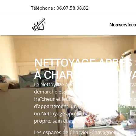
Téléphone :
06.07.58.08.82
Nos services
NETTOYAGE APRÈS
À CHARVIEU-CHAV
Le Nettoyage après suicide à Charvieu-Chava
démarche essentielle visant à redonner aux e
fraîcheur et leur confort. Que l’interventio
d’appartement, un Nettoyage de maisons, u
un Nettoyage après chantier, l’objectif reste
propre, sain et agréable à vivre.
Les espaces de Charvieu-Chavagneux sont sou