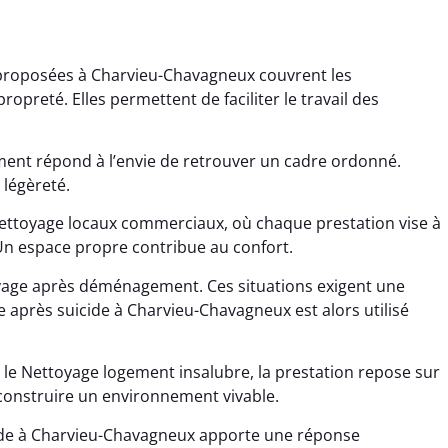
 proposées à Charvieu-Chavagneux couvrent les
opreté. Elles permettent de faciliter le travail des
ment répond à l’envie de retrouver un cadre ordonné.
 légèreté.
ana Gresset
Noham Giraudet
Nettoyage locaux commerciaux, où chaque prestation vise à
 Un espace propre contribue au confort.
 décembre 2025
16 octobre 2025
age après chantier
Nettoyage d’appartement
oyage après déménagement. Ces situations exigent une
ssi. Tout a été remis
impeccable. Une vraie
e après suicide à Charvieu-Chavagneux est alors utilisé
tat rapidement et
sensation de fraîcheur en
proprement.
rentrant chez soi.
 le Nettoyage logement insalubre, la prestation repose sur
econstruire un environnement vivable.
ide à Charvieu-Chavagneux apporte une réponse