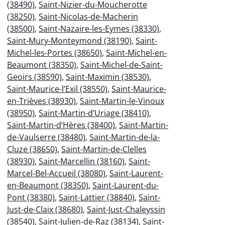
(38490)
,
Saint-Nizier-du-Moucherotte
(38250)
,
Saint-Nicolas-de-Macherin
(38500)
,
Saint-Nazaire-les-Eymes (38330)
,
Saint-Mury-Monteymond (38190)
,
Saint-
Michel-les-Portes (38650)
,
Saint-Michel-en-
Beaumont (38350)
,
Saint-Michel-de-Saint-
Geoirs (38590)
,
Saint-Maximin (38530)
,
Saint-Maurice-l’Exil (38550)
,
Saint-Maurice-
en-Trièves (38930)
,
Saint-Martin-le-Vinoux
(38950)
,
Saint-Martin-d’Uriage (38410)
,
Saint-Martin-d’Hères (38400)
,
Saint-Martin-
de-Vaulserre (38480)
,
Saint-Martin-de-la-
Cluze (38650)
,
Saint-Martin-de-Clelles
(38930)
,
Saint-Marcellin (38160)
,
Saint-
Marcel-Bel-Accueil (38080)
,
Saint-Laurent-
en-Beaumont (38350)
,
Saint-Laurent-du-
Pont (38380)
,
Saint-Lattier (38840)
,
Saint-
Just-de-Claix (38680)
,
Saint-Just-Chaleyssin
(38540)
,
Saint-Julien-de-Raz (38134)
,
Saint-