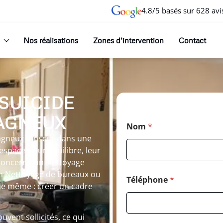
4.8/5 basés sur 628 avi
Nos réalisations
Zones d’intervention
Contact
 SUICIDE
AGNEUX
Nom
*
gneux s’inscrit dans une
spaces leur équilibre, leur
n concerne un Nettoyage
n Nettoyage de bureaux ou
Téléphone
*
 le même : créer un cadre
vent sollicités, ce qui