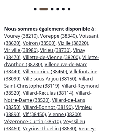
Nous sommes également disponible à
:
Vourey (38210)
,
Voreppe (38340)
,
Voissant
(38620)
,
Voiron (38500)
,
Vizille (38220)
,
Viriville (38980)
,
Virieu (38730)
,
Vinay
(38470)
,
Villette-de-Vienne (38200)
,
Villette-
d’Anthon (38280)
,
Villeneuve-de-Marc
(38440)
,
Villemoirieu (38460)
,
Villefontaine
(38090)
,
Ville-sous-Anjou (38150)
,
Villard-
Saint-Christophe (38119)
,
Villard-Reymond
(38520)
,
Villard-Reculas (38114)
,
Villard-
Notre-Dame (38520)
,
Villard-de-Lans
(38250)
,
Villard-Bonnot (38190)
,
Vignieu
(38890)
,
Vif (38450)
,
Vienne (38200)
,
Vézeronce-Curtin (38510)
,
Veyssilieu
(38460)
,
Veyrins-Thuellin (38630)
,
Veurey-