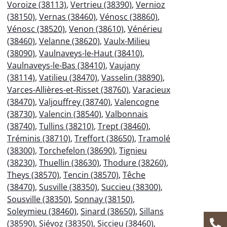
Voroize (38113)
,
Vertrieu (38390)
,
Vernioz
(38150)
,
Vernas (38460)
,
Vénosc (38860)
,
Vénosc (38520)
,
Venon (38610)
,
Vénérieu
(38460)
,
Velanne (38620)
,
Vaulx-Milieu
(38090)
,
Vaulnaveys-le-Haut (38410)
,
Vaulnaveys-le-Bas (38410)
,
Vaujany
(38114)
,
Vatilieu (38470)
,
Vasselin (38890)
,
Varces-Allières-et-Risset (38760)
,
Varacieux
(38470)
,
Valjouffrey (38740)
,
Valencogne
(38730)
,
Valencin (38540)
,
Valbonnais
(38740)
,
Tullins (38210)
,
Trept (38460)
,
Tréminis (38710)
,
Treffort (38650)
,
Tramolé
(38300)
,
Torchefelon (38690)
,
Tignieu
(38230)
,
Thuellin (38630)
,
Thodure (38260)
,
Theys (38570)
,
Tencin (38570)
,
Têche
(38470)
,
Susville (38350)
,
Succieu (38300)
,
Sousville (38350)
,
Sonnay (38150)
,
Soleymieu (38460)
,
Sinard (38650)
,
Sillans
(38590)
,
Siévoz (38350)
,
Siccieu (38460)
,