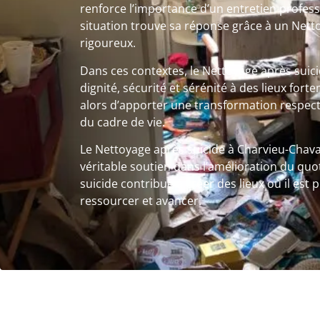
renforce l’importance d’un entretien profes
situation trouve sa réponse grâce à un Nett
rigoureux.
Dans ces contextes, le Nettoyage après sui
dignité, sécurité et sérénité à des lieux fort
alors d’apporter une transformation respect
du cadre de vie.
Le Nettoyage après suicide à Charvieu-Chava
véritable soutien dans l’amélioration du quo
suicide contribue à créer des lieux où il est 
ressourcer et avancer.