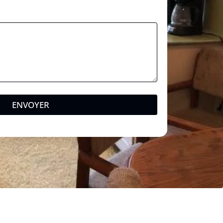
a
l
ENVOYER