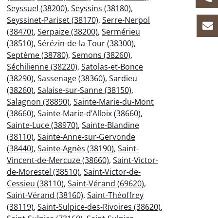
Seyssuel (38200)
,
Seyssins (38180)
,
Seyssinet-Pariset (38170)
,
Serre-Nerpol
(38470)
,
Serpaize (38200)
,
Sermérieu
(38510)
,
Sérézin-de-la-Tour (38300)
,
Septème (38780)
,
Semons (38260)
,
Séchilienne (38220)
,
Satolas-et-Bonce
(38290)
,
Sassenage (38360)
,
Sardieu
(38260)
,
Salaise-sur-Sanne (38150)
,
Salagnon (38890)
,
Sainte-Marie-du-Mont
(38660)
,
Sainte-Marie-d’Alloix (38660)
,
Sainte-Luce (38970)
,
Sainte-Blandine
(38110)
,
Sainte-Anne-sur-Gervonde
(38440)
,
Sainte-Agnès (38190)
,
Saint-
Vincent-de-Mercuze (38660)
,
Saint-Victor-
de-Morestel (38510)
,
Saint-Victor-de-
Cessieu (38110)
,
Saint-Vérand (69620)
,
Saint-Vérand (38160)
,
Saint-Théoffrey
(38119)
,
Saint-Sulpice-des-Rivoires (38620)
,