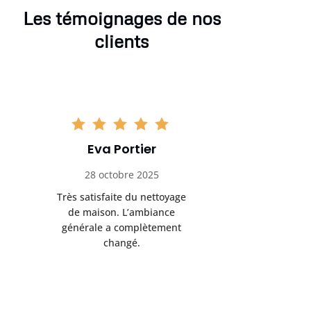
Les témoignages de nos
clients
Eva Portier
Arthu
28 octobre 2025
11 no
Très satisfaite du nettoyage
Le nettoya
de maison. L’ambiance
permis d
générale a complètement
cadre de t
changé.
m