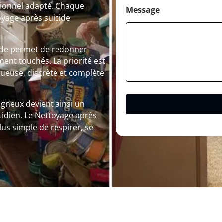
sionnel adapté. Chaque
Message
oyage après suicide
cide permet de redonner
ement touchés. La priorité est
ueuse, discrète et complète
gneux devient ainsi un
tidien. Le Nettoyage après
plus simple de respirer, se