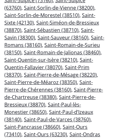
Saint-Sulpice (73160)
,
Saint-Sulpice
(63760)
,
Saint-Sorlin-de-Vienne (38200)
,
Saint-Sorlin-de-Morestel (38510)
,
Saint-
Sixte (42130)
,
Saint-Siméon-de-Bressieux
(38870)
,
Saint-Sébastien (38710)
,
Saint-
Savin (38300)
,
Saint-Sauveur (38160)
,
Saint-
Romans (38160)
,
Saint-Romain-de-Surieu
(38150)
,
Saint-Romain-de-Jalionas (38460)
,
Saint-Quentin-sur-Isère (38210)
,
Saint-
Quentin-Fallavier (38070)
,
Saint-Prim
(38370)
,
Saint-Pierre-de-Mésage (38220)
,
Saint-Pierre-de-Méaroz (38350)
,
Saint-
Pierre-de-Chérennes (38160)
,
Saint-Pierre-
de-Chartreuse (38380)
,
Saint-Pierre-de-
Bressieux (38870)
,
Saint-Paul-lès-
Monestier (38650)
,
Saint-Paul-d’Izeaux
(38140)
,
Saint-Paul-de-Varces (38760)
,
Saint-Pancrasse (38660)
,
Saint-Ours
(73410)
,
Saint-Ours (63230)
,
Saint-Ondras