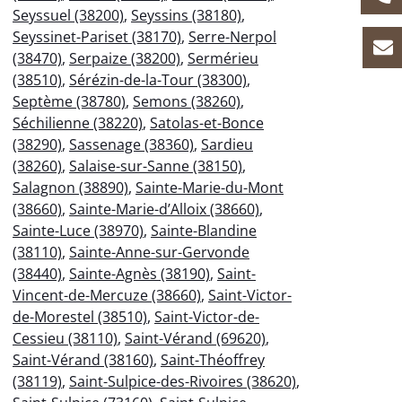
Seyssuel (38200)
,
Seyssins (38180)
,
Seyssinet-Pariset (38170)
,
Serre-Nerpol
(38470)
,
Serpaize (38200)
,
Sermérieu
(38510)
,
Sérézin-de-la-Tour (38300)
,
Septème (38780)
,
Semons (38260)
,
Séchilienne (38220)
,
Satolas-et-Bonce
(38290)
,
Sassenage (38360)
,
Sardieu
(38260)
,
Salaise-sur-Sanne (38150)
,
Salagnon (38890)
,
Sainte-Marie-du-Mont
(38660)
,
Sainte-Marie-d’Alloix (38660)
,
Sainte-Luce (38970)
,
Sainte-Blandine
(38110)
,
Sainte-Anne-sur-Gervonde
(38440)
,
Sainte-Agnès (38190)
,
Saint-
Vincent-de-Mercuze (38660)
,
Saint-Victor-
de-Morestel (38510)
,
Saint-Victor-de-
Cessieu (38110)
,
Saint-Vérand (69620)
,
Saint-Vérand (38160)
,
Saint-Théoffrey
(38119)
,
Saint-Sulpice-des-Rivoires (38620)
,