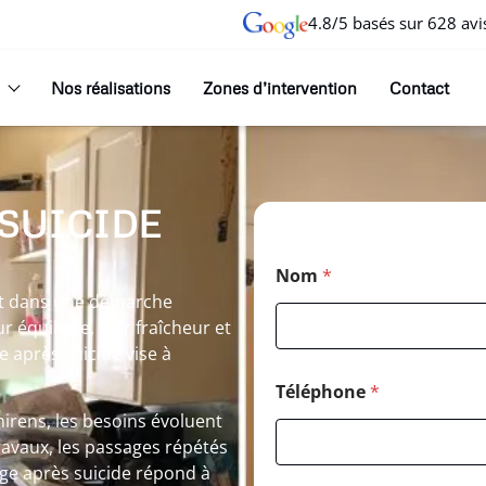
4.8/5 basés sur 628 avi
Nos réalisations
Zones d’intervention
Contact
 SUICIDE
Nom
*
rit dans une démarche
r équilibre, leur fraîcheur et
 après suicide vise à
Téléphone
*
ens, les besoins évoluent
ravaux, les passages répétés
ge après suicide répond à