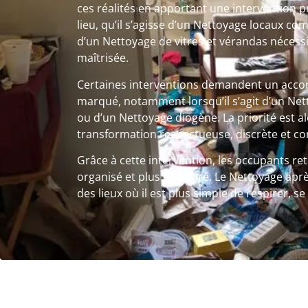
ces réalités en apportant une intervention 
lieu, qu’il s’agisse d’un Nettoyage locaux 
d’un Nettoyage de vitres et vérandas nécess
maîtrisée.
Certaines interventions demandent un ac
marqué, notamment lorsqu’il s’agit d’un Ne
ou d’un Nettoyage diogène. La priorité est a
transformation respectueuse, discrète et co
Grâce à cette intervention, les occupants re
organisé et plus équilibré. Le Nettoyage apr
des lieux où il est plus simple de respirer, s