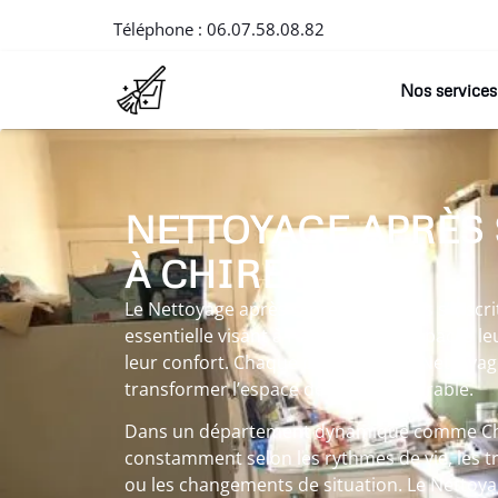
Téléphone :
06.07.58.08.82
Nos services
NETTOYAGE APRÈS
À CHIRENS
Le Nettoyage après suicide à Chirens s’insc
essentielle visant à redonner aux espaces leu
leur confort. Chaque prestation de Nettoyage
transformer l’espace de manière durable.
Dans un département dynamique comme Chir
constamment selon les rythmes de vie, les t
ou les changements de situation. Le Nettoya