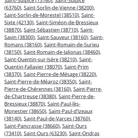
Saint-Sulpice (73160)
,
Saint-Sulpice
(63760)
,
Saint-Sorlin-de-Vienne (38200)
,
Saint-Sorlin-de-Morestel (38510)
,
Saint-
Sixte (42130)
,
Saint-Siméon-de-Bressieux
(38870)
,
Saint-Sébastien (38710)
,
Saint-
Savin (38300)
,
Saint-Sauveur (38160)
,
Saint-
Romans (38160)
,
Saint-Romain-de-Surieu
(38150)
,
Saint-Romain-de-Jalionas (38460)
,
Saint-Quentin-sur-Isère (38210)
,
Saint-
Quentin-Fallavier (38070)
,
Saint-Prim
(38370)
,
Saint-Pierre-de-Mésage (38220)
,
Saint-Pierre-de-Méaroz (38350)
,
Saint-
Pierre-de-Chérennes (38160)
,
Saint-Pierre-
de-Chartreuse (38380)
,
Saint-Pierre-de-
Bressieux (38870)
,
Saint-Paul-lès-
Monestier (38650)
,
Saint-Paul-d’Izeaux
(38140)
,
Saint-Paul-de-Varces (38760)
,
Saint-Pancrasse (38660)
,
Saint-Ours
(73410)
,
Saint-Ours (63230)
,
Saint-Ondras