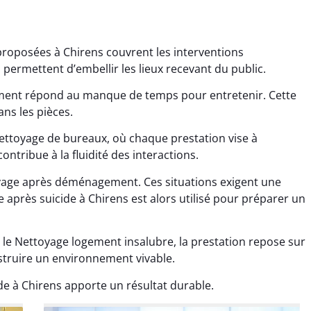
proposées à Chirens couvrent les interventions
 permettent d’embellir les lieux recevant du public.
ement répond au manque de temps pour entretenir. Cette
ans les pièces.
ettoyage de bureaux, où chaque prestation vise à
ana Gresset
Noham Giraudet
ontribue à la fluidité des interactions.
 décembre 2025
16 octobre 2025
oyage après déménagement. Ces situations exigent une
age après chantier
Nettoyage d’appartement
 après suicide à Chirens est alors utilisé pour préparer un
ssi. Tout a été remis
impeccable. Une vraie
tat rapidement et
sensation de fraîcheur en
 le Nettoyage logement insalubre, la prestation repose sur
proprement.
rentrant chez soi.
struire un environnement vivable.
e à Chirens apporte un résultat durable.