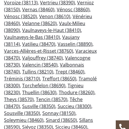
Voroize (38113)
,
Vertrieu (38390)
,
Vernioz
(38150)
,
Vernas (38460)
,
Vénosc (38860)
,
Vénosc (38520)
,
Venon (38610)
,
Vénérieu
(38460)
,
Velanne (38620)
,
Vaulx-Milieu
(38090)
,
Vaulnaveys-le-Haut (38410)
,
Vaulnaveys-le-Bas (38410)
,
Vaujany
(38114)
,
Vatilieu (38470)
,
Vasselin (38890)
,
Varces-Allières-et-Risset (38760)
,
Varacieux
(38470)
,
Valjouffrey (38740)
,
Valencogne
(38730)
,
Valencin (38540)
,
Valbonnais
(38740)
,
Tullins (38210)
,
Trept (38460)
,
Tréminis (38710)
,
Treffort (38650)
,
Tramolé
(38300)
,
Torchefelon (38690)
,
Tignieu
(38230)
,
Thuellin (38630)
,
Thodure (38260)
,
Theys (38570)
,
Tencin (38570)
,
Têche
(38470)
,
Susville (38350)
,
Succieu (38300)
,
Sousville (38350)
,
Sonnay (38150)
,
Soleymieu (38460)
,
Sinard (38650)
,
Sillans
(38590)
,
Siévoz (38350)
,
Siccieu (38460)
,