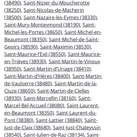
(38490)
,
Saint-Nizier-du-Moucherotte
(38250)
,
Saint-Nicolas-de-Macherin
(38500)
,
Saint-Nazaire-les-Eymes (38330)
,
Saint-Mury-Monteymond (38190)
,
Saint-
Michel-les-Portes (38650)
,
Saint-Michel-en-
Beaumont (38350)
,
Saint-Michel-de-Saint-
Geoirs (38590)
,
Saint-Maximin (38530)
,
Saint-Maurice-l’Exil (38550)
,
Saint-Maurice-
en-Trièves (38930)
,
Saint-Martin-le-Vinoux
(38950)
,
Saint-Martin-d’Uriage (38410)
,
Saint-Martin-d’Hères (38400)
,
Saint-Martin-
de-Vaulserre (38480)
,
Saint-Martin-de-la-
Cluze (38650)
,
Saint-Martin-de-Clelles
(38930)
,
Saint-Marcellin (38160)
,
Saint-
Marcel-Bel-Accueil (38080)
,
Saint-Laurent-
en-Beaumont (38350)
,
Saint-Laurent-du-
Pont (38380)
,
Saint-Lattier (38840)
,
Saint-
Just-de-Claix (38680)
,
Saint-Just-Chaleyssin
(38540)
,
Saint-Julien-de-Raz (38134)
,
Saint-