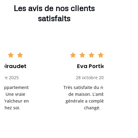
Les avis de nos clients
satisfaits
Eva Portier
Arthu
28 octobre 2025
11 no
Très satisfaite du nettoyage
Le nettoya
de maison. L’ambiance
permis d
générale a complètement
cadre de t
changé.
m