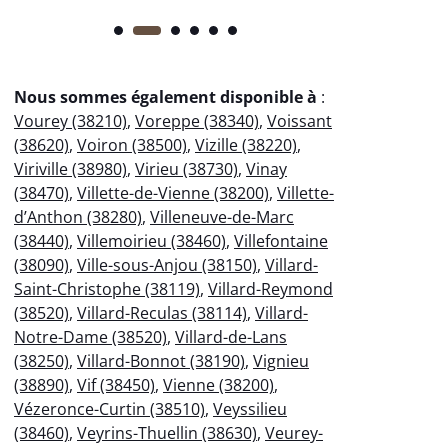
Nous sommes également disponible à
:
Vourey (38210)
,
Voreppe (38340)
,
Voissant
(38620)
,
Voiron (38500)
,
Vizille (38220)
,
Viriville (38980)
,
Virieu (38730)
,
Vinay
(38470)
,
Villette-de-Vienne (38200)
,
Villette-
d’Anthon (38280)
,
Villeneuve-de-Marc
(38440)
,
Villemoirieu (38460)
,
Villefontaine
(38090)
,
Ville-sous-Anjou (38150)
,
Villard-
Saint-Christophe (38119)
,
Villard-Reymond
(38520)
,
Villard-Reculas (38114)
,
Villard-
Notre-Dame (38520)
,
Villard-de-Lans
(38250)
,
Villard-Bonnot (38190)
,
Vignieu
(38890)
,
Vif (38450)
,
Vienne (38200)
,
Vézeronce-Curtin (38510)
,
Veyssilieu
(38460)
,
Veyrins-Thuellin (38630)
,
Veurey-