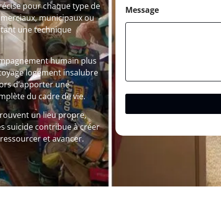
précise pour chaque type de
Message
commerciaux, municipaux ou
itant une technique
compagnement humain plus
ttoyage logement insalubre
lors d’apporter une
mplète du cadre de vie.
trouvent un lieu propre,
ès suicide contribue à créer
e ressourcer et avancer.