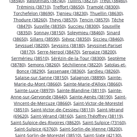
(38540)
,
Valbonnais (38740)
,
Tullins (38210)
,
Trept (38460)
,
Tréminis (38710)
,
Treffort (38650)
,
Tramolé (38300)
,
Torchefelon (38690)
,
Tignieu (38230)
,
Thuellin (38630)
,
Thodure (38260)
,
Theys (38570)
,
Tencin (38570)
,
Têche
(38470)
,
Susville (38350)
,
Succieu (38300)
,
Sousville
(38350)
,
Sonnay (38150)
,
Soleymieu (38460)
,
Sinard
(38650)
,
Sillans (38590)
,
Siévoz (38350)
,
Siccieu (38460)
,
Seyssuel (38200)
,
Seyssins (38180)
,
Seyssinet-Pariset
(38170)
,
Serre-Nerpol (38470)
,
Serpaize (38200)
,
Sermérieu (38510)
,
Sérézin-de-la-Tour (38300)
,
Septème
(38780)
,
Semons (38260)
,
Séchilienne (38220)
,
Satolas-et-
Bonce (38290)
,
Sassenage (38360)
,
Sardieu (38260)
,
Salaise-sur-Sanne (38150)
,
Salagnon (38890)
,
Sainte-
Marie-du-Mont (38660)
,
Sainte-Marie-d’Alloix (38660)
,
Sainte-Luce (38970)
,
Sainte-Blandine (38110)
,
Sainte-
Anne-sur-Gervonde (38440)
,
Sainte-Agnès (38190)
,
Saint-
Vincent-de-Mercuze (38660)
,
Saint-Victor-de-Morestel
(38510)
,
Saint-Victor-de-Cessieu (38110)
,
Saint-Vérand
(69620)
,
Saint-Vérand (38160)
,
Saint-Théoffrey (38119)
,
Saint-Sulpice-des-Rivoires (38620)
,
Saint-Sulpice (73160)
,
Saint-Sulpice (63760)
,
Saint-Sorlin-de-Vienne (38200)
,
Saint-Sorlin-de-Morestel (38510)
,
Saint-Sixte (42130)
,