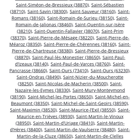
Saint-Siméon-de-Bressieux (38870)
,
Saint-Sébastien
(38710)
,
Saint-Savin (38300)
,
Saint-Sauveur (38160)
,
Saint-
Romans (38160)
,
Saint-Romain-de-Surieu (38150)
,
Saint-
Romain-de-Jalionas (38460)
,
Saint-Quentin-sur-Isère
(38210)
,
Saint-Quentin-Fallavier (38070)
,
Saint-Prim
(38370)
,
Saint-Pierre-de-Mésage (38220)
,
Saint-Pierre-de-
Méaroz (38350)
,
Saint-Pierre-de-Chérennes (38160)
,
Saint-
Pierre-de-Chartreuse (38380)
,
Saint-Pierre-de-Bressieux
(38870)
,
Saint-Paul-lès-Monestier (38650)
,
Saint-Paul-
d’Izeaux (38140)
,
Saint-Paul-de-Varces (38760)
,
Saint-
Pancrasse (38660)
,
Saint-Ours (73410)
,
Saint-Ours (63230)
,
Saint-Ondras (38490)
,
Saint-Nizier-du-Moucherotte
(38250)
,
Saint-Nicolas-de-Macherin (38500)
,
Saint-
Nazaire-les-Eymes (38330)
,
Saint-Mury-Monteymond
(38190)
,
Saint-Michel-les-Portes (38650)
,
Saint-Michel-en-
Beaumont (38350)
,
Saint-Michel-de-Saint-Geoirs (38590)
,
Saint-Maximin (38530)
,
Saint-Maurice-l’Exil (38550)
,
Saint-
Maurice-en-Trièves (38930)
,
Saint-Martin-le-Vinoux
(38950)
,
Saint-Martin-d’Uriage (38410)
,
Saint-Martin-
d’Hères (38400)
,
Saint-Martin-de-Vaulserre (38480)
,
Saint-
Martin-de-la-Cluze (38650)
,
Saint-Martin-de-Clelles