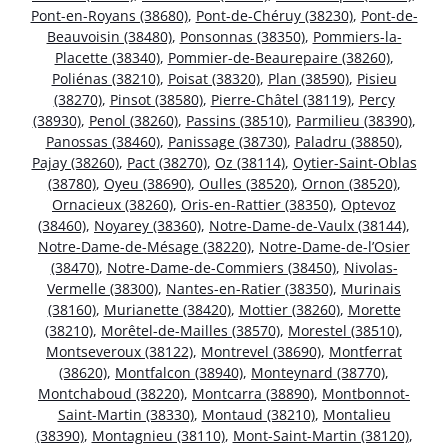
Pont-en-Royans (38680)
,
Pont-de-Chéruy (38230)
,
Pont-de-
Beauvoisin (38480)
,
Ponsonnas (38350)
,
Pommiers-la-
Placette (38340)
,
Pommier-de-Beaurepaire (38260)
,
Poliénas (38210)
,
Poisat (38320)
,
Plan (38590)
,
Pisieu
(38270)
,
Pinsot (38580)
,
Pierre-Châtel (38119)
,
Percy
(38930)
,
Penol (38260)
,
Passins (38510)
,
Parmilieu (38390)
,
Panossas (38460)
,
Panissage (38730)
,
Paladru (38850)
,
Pajay (38260)
,
Pact (38270)
,
Oz (38114)
,
Oytier-Saint-Oblas
(38780)
,
Oyeu (38690)
,
Oulles (38520)
,
Ornon (38520)
,
Ornacieux (38260)
,
Oris-en-Rattier (38350)
,
Optevoz
(38460)
,
Noyarey (38360)
,
Notre-Dame-de-Vaulx (38144)
,
Notre-Dame-de-Mésage (38220)
,
Notre-Dame-de-l’Osier
(38470)
,
Notre-Dame-de-Commiers (38450)
,
Nivolas-
Vermelle (38300)
,
Nantes-en-Ratier (38350)
,
Murinais
(38160)
,
Murianette (38420)
,
Mottier (38260)
,
Morette
(38210)
,
Morêtel-de-Mailles (38570)
,
Morestel (38510)
,
Montseveroux (38122)
,
Montrevel (38690)
,
Montferrat
(38620)
,
Montfalcon (38940)
,
Monteynard (38770)
,
Montchaboud (38220)
,
Montcarra (38890)
,
Montbonnot-
Saint-Martin (38330)
,
Montaud (38210)
,
Montalieu
(38390)
,
Montagnieu (38110)
,
Mont-Saint-Martin (38120)
,