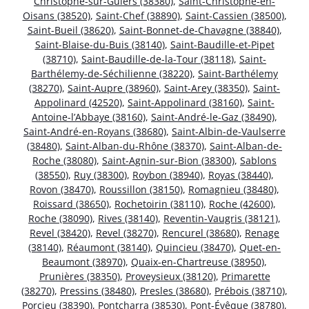
Christophe-sur-Guiers (38380)
,
Saint-Christophe-en-
Oisans (38520)
,
Saint-Chef (38890)
,
Saint-Cassien (38500)
,
Saint-Bueil (38620)
,
Saint-Bonnet-de-Chavagne (38840)
,
Saint-Blaise-du-Buis (38140)
,
Saint-Baudille-et-Pipet
(38710)
,
Saint-Baudille-de-la-Tour (38118)
,
Saint-
Barthélemy-de-Séchilienne (38220)
,
Saint-Barthélemy
(38270)
,
Saint-Aupre (38960)
,
Saint-Arey (38350)
,
Saint-
Appolinard (42520)
,
Saint-Appolinard (38160)
,
Saint-
Antoine-l’Abbaye (38160)
,
Saint-André-le-Gaz (38490)
,
Saint-André-en-Royans (38680)
,
Saint-Albin-de-Vaulserre
(38480)
,
Saint-Alban-du-Rhône (38370)
,
Saint-Alban-de-
Roche (38080)
,
Saint-Agnin-sur-Bion (38300)
,
Sablons
(38550)
,
Ruy (38300)
,
Roybon (38940)
,
Royas (38440)
,
Rovon (38470)
,
Roussillon (38150)
,
Romagnieu (38480)
,
Roissard (38650)
,
Rochetoirin (38110)
,
Roche (42600)
,
Roche (38090)
,
Rives (38140)
,
Reventin-Vaugris (38121)
,
Revel (38420)
,
Revel (38270)
,
Rencurel (38680)
,
Renage
(38140)
,
Réaumont (38140)
,
Quincieu (38470)
,
Quet-en-
Beaumont (38970)
,
Quaix-en-Chartreuse (38950)
,
Prunières (38350)
,
Proveysieux (38120)
,
Primarette
(38270)
,
Pressins (38480)
,
Presles (38680)
,
Prébois (38710)
,
Porcieu (38390)
,
Pontcharra (38530)
,
Pont-Évêque (38780)
,