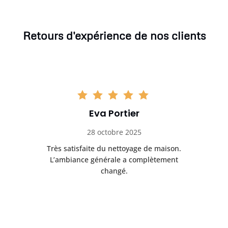
Retours d'expérience de nos clients
Eva Portier
28 octobre 2025
ble.
Très satisfaite du nettoyage de maison.
Le 
 en
L’ambiance générale a complètement
ret
changé.