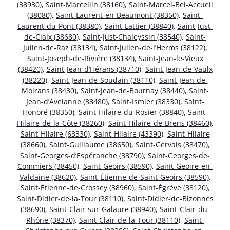
(38930)
,
Saint-Marcellin (38160)
,
Saint-Marcel-Bel-Accueil
(38080)
,
Saint-Laurent-en-Beaumont (38350)
,
Saint-
Laurent-du-Pont (38380)
,
Saint-Lattier (38840)
,
Saint-Just-
de-Claix (38680)
,
Saint-Just-Chaleyssin (38540)
,
Saint-
Julien-de-Raz (38134)
,
Saint-Julien-de-l’Herms (38122)
,
Saint-Joseph-de-Rivière (38134)
,
Saint-Jean-le-Vieux
(38420)
,
Saint-Jean-d’Hérans (38710)
,
Saint-Jean-de-Vaulx
(38220)
,
Saint-Jean-de-Soudain (38110)
,
Saint-Jean-de-
Moirans (38430)
,
Saint-Jean-de-Bournay (38440)
,
Saint-
Jean-d’Avelanne (38480)
,
Saint-Ismier (38330)
,
Saint-
Honoré (38350)
,
Saint-Hilaire-du-Rosier (38840)
,
Saint-
Hilaire-de-la-Côte (38260)
,
Saint-Hilaire-de-Brens (38460)
,
Saint-Hilaire (63330)
,
Saint-Hilaire (43390)
,
Saint-Hilaire
(38660)
,
Saint-Guillaume (38650)
,
Saint-Gervais (38470)
,
Saint-Georges-d’Espéranche (38790)
,
Saint-Georges-de-
Commiers (38450)
,
Saint-Geoirs (38590)
,
Saint-Geoire-en-
Valdaine (38620)
,
Saint-Étienne-de-Saint-Geoirs (38590)
,
Saint-Étienne-de-Crossey (38960)
,
Saint-Égrève (38120)
,
Saint-Didier-de-la-Tour (38110)
,
Saint-Didier-de-Bizonnes
(38690)
,
Saint-Clair-sur-Galaure (38940)
,
Saint-Clair-du-
Rhône (38370)
,
Saint-Clair-de-la-Tour (38110)
,
Saint-