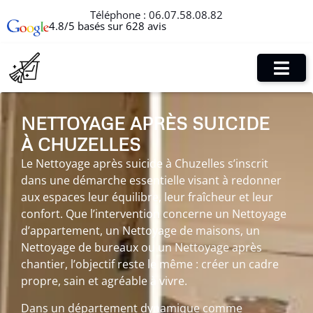
Téléphone :
06.07.58.08.82
4.8/5 basés sur 628 avis
NETTOYAGE APRÈS SUICIDE
À CHUZELLES
Le Nettoyage après suicide à Chuzelles s’inscrit
dans une démarche essentielle visant à redonner
aux espaces leur équilibre, leur fraîcheur et leur
confort. Que l’intervention concerne un Nettoyage
d’appartement, un Nettoyage de maisons, un
Nettoyage de bureaux ou un Nettoyage après
chantier, l’objectif reste le même : créer un cadre
propre, sain et agréable à vivre.
Dans un département dynamique comme