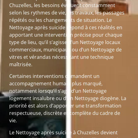
Chuzelles, les besoins évoluent constamment
selon les rythmes de vie, les travaux, les passages
répétés ou les changements de situation. Le
Nettoyage après suicide répond à ces réalités en
apportant une intervention précise pour chaque
type de lieu, qu’il s’agisse d’un Nettoyage locaux
commerciaux, municipaux ou d’un Nettoyage de
vitres et vérandas nécessitant une technique
maîtrisée.
Certaines interventions demandent un
accompagnement humain plus marqué,
notamment lorsqu’il s’agit d’un Nettoyage
logement insalubre ou d’un Nettoyage diogène. La
priorité est alors d’apporter une transformation
respectueuse, discrète et complète du cadre de
vie.
Le Nettoyage après suicide à Chuzelles devient