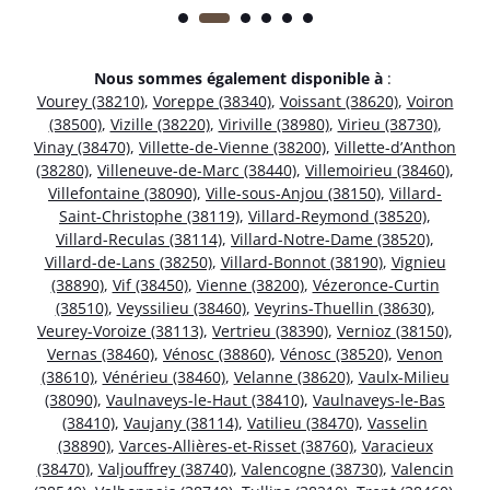
Nous sommes également disponible à
:
Vourey (38210)
,
Voreppe (38340)
,
Voissant (38620)
,
Voiron
(38500)
,
Vizille (38220)
,
Viriville (38980)
,
Virieu (38730)
,
Vinay (38470)
,
Villette-de-Vienne (38200)
,
Villette-d’Anthon
(38280)
,
Villeneuve-de-Marc (38440)
,
Villemoirieu (38460)
,
Villefontaine (38090)
,
Ville-sous-Anjou (38150)
,
Villard-
Saint-Christophe (38119)
,
Villard-Reymond (38520)
,
Villard-Reculas (38114)
,
Villard-Notre-Dame (38520)
,
Villard-de-Lans (38250)
,
Villard-Bonnot (38190)
,
Vignieu
(38890)
,
Vif (38450)
,
Vienne (38200)
,
Vézeronce-Curtin
(38510)
,
Veyssilieu (38460)
,
Veyrins-Thuellin (38630)
,
Veurey-Voroize (38113)
,
Vertrieu (38390)
,
Vernioz (38150)
,
Vernas (38460)
,
Vénosc (38860)
,
Vénosc (38520)
,
Venon
(38610)
,
Vénérieu (38460)
,
Velanne (38620)
,
Vaulx-Milieu
(38090)
,
Vaulnaveys-le-Haut (38410)
,
Vaulnaveys-le-Bas
(38410)
,
Vaujany (38114)
,
Vatilieu (38470)
,
Vasselin
(38890)
,
Varces-Allières-et-Risset (38760)
,
Varacieux
(38470)
,
Valjouffrey (38740)
,
Valencogne (38730)
,
Valencin