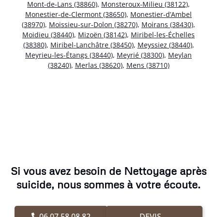
Mont-de-Lans (38860)
,
Monsteroux-Milieu (38122)
,
Monestier-de-Clermont (38650)
,
Monestier-d’Ambel
(38970)
,
Moissieu-sur-Dolon (38270)
,
Moirans (38430)
,
Moidieu (38440)
,
Mizoën (38142)
,
Miribel-les-Échelles
(38380)
,
Miribel-Lanchâtre (38450)
,
Meyssiez (38440)
,
Meyrieu-les-Étangs (38440)
,
Meyrié (38300)
,
Meylan
(38240)
,
Merlas (38620)
,
Mens (38710)
Si vous avez besoin de Nettoyage après
suicide, nous sommes à votre écoute.
06.07.58.08.82
DEVIS