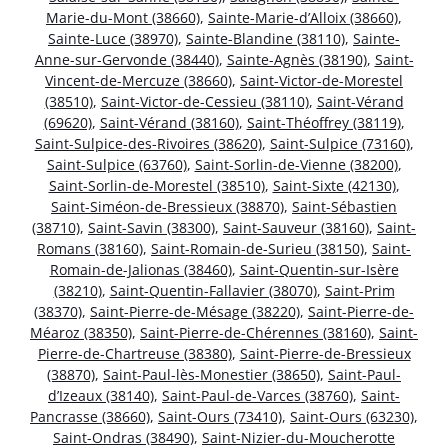
Marie-du-Mont (38660)
,
Sainte-Marie-d’Alloix (38660)
,
Sainte-Luce (38970)
,
Sainte-Blandine (38110)
,
Sainte-
Anne-sur-Gervonde (38440)
,
Sainte-Agnès (38190)
,
Saint-
Vincent-de-Mercuze (38660)
,
Saint-Victor-de-Morestel
(38510)
,
Saint-Victor-de-Cessieu (38110)
,
Saint-Vérand
(69620)
,
Saint-Vérand (38160)
,
Saint-Théoffrey (38119)
,
Saint-Sulpice-des-Rivoires (38620)
,
Saint-Sulpice (73160)
,
Saint-Sulpice (63760)
,
Saint-Sorlin-de-Vienne (38200)
,
Saint-Sorlin-de-Morestel (38510)
,
Saint-Sixte (42130)
,
Saint-Siméon-de-Bressieux (38870)
,
Saint-Sébastien
(38710)
,
Saint-Savin (38300)
,
Saint-Sauveur (38160)
,
Saint-
Romans (38160)
,
Saint-Romain-de-Surieu (38150)
,
Saint-
Romain-de-Jalionas (38460)
,
Saint-Quentin-sur-Isère
(38210)
,
Saint-Quentin-Fallavier (38070)
,
Saint-Prim
(38370)
,
Saint-Pierre-de-Mésage (38220)
,
Saint-Pierre-de-
Méaroz (38350)
,
Saint-Pierre-de-Chérennes (38160)
,
Saint-
Pierre-de-Chartreuse (38380)
,
Saint-Pierre-de-Bressieux
(38870)
,
Saint-Paul-lès-Monestier (38650)
,
Saint-Paul-
d’Izeaux (38140)
,
Saint-Paul-de-Varces (38760)
,
Saint-
Pancrasse (38660)
,
Saint-Ours (73410)
,
Saint-Ours (63230)
,
Saint-Ondras (38490)
,
Saint-Nizier-du-Moucherotte