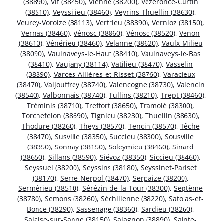
(38890)
,
Vif (38450)
,
Vienne (38200)
,
Vézeronce-Curtin
(38510)
,
Veyssilieu (38460)
,
Veyrins-Thuellin (38630)
,
Veurey-Voroize (38113)
,
Vertrieu (38390)
,
Vernioz (38150)
,
Vernas (38460)
,
Vénosc (38860)
,
Vénosc (38520)
,
Venon
(38610)
,
Vénérieu (38460)
,
Velanne (38620)
,
Vaulx-Milieu
(38090)
,
Vaulnaveys-le-Haut (38410)
,
Vaulnaveys-le-Bas
(38410)
,
Vaujany (38114)
,
Vatilieu (38470)
,
Vasselin
(38890)
,
Varces-Allières-et-Risset (38760)
,
Varacieux
(38470)
,
Valjouffrey (38740)
,
Valencogne (38730)
,
Valencin
(38540)
,
Valbonnais (38740)
,
Tullins (38210)
,
Trept (38460)
,
Tréminis (38710)
,
Treffort (38650)
,
Tramolé (38300)
,
Torchefelon (38690)
,
Tignieu (38230)
,
Thuellin (38630)
,
Thodure (38260)
,
Theys (38570)
,
Tencin (38570)
,
Têche
(38470)
,
Susville (38350)
,
Succieu (38300)
,
Sousville
(38350)
,
Sonnay (38150)
,
Soleymieu (38460)
,
Sinard
(38650)
,
Sillans (38590)
,
Siévoz (38350)
,
Siccieu (38460)
,
Seyssuel (38200)
,
Seyssins (38180)
,
Seyssinet-Pariset
(38170)
,
Serre-Nerpol (38470)
,
Serpaize (38200)
,
Sermérieu (38510)
,
Sérézin-de-la-Tour (38300)
,
Septème
(38780)
,
Semons (38260)
,
Séchilienne (38220)
,
Satolas-et-
Bonce (38290)
,
Sassenage (38360)
,
Sardieu (38260)
,
Salaise-sur-Sanne (38150)
,
Salagnon (38890)
,
Sainte-