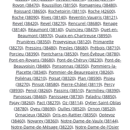
Rovon (38470)
,
Roussillon (38150)
,
Romagnieu (38480)
,
Roissard (38650)
,
Rochetoirin (38110)
,
Roche (42600)
,
Roche (38090)
,
Rives (38140)
,
Reventin-Vaugris (38121)
,
Revel (38420)
,
Revel (38270)
,
Rencurel (38680)
,
Renage
(38140)
,
Réaumont (38140)
,
Quincieu (38470)
,
Quet-en-
Beaumont (38970)
,
Quaix-en-Chartreuse (38950)
,
Prunières (38350)
,
Proveysieux (38120)
,
Primarette
(38270)
,
Pressins (38480)
,
Presles (38680)
,
Prébois (38710)
,
Porcieu (38390)
,
Pontcharra (38530)
,
Pont-Évêque (38780)
,
Pont-en-Royans (38680)
,
Pont-de-Chéruy (38230)
,
Pont-de-
Beauvoisin (38480)
,
Ponsonnas (38350)
,
Pommiers-la-
Placette (38340)
,
Pommier-de-Beaurepaire (38260)
,
Poliénas (38210)
,
Poisat (38320)
,
Plan (38590)
,
Pisieu
(38270)
,
Pinsot (38580)
,
Pierre-Châtel (38119)
,
Percy
(38930)
,
Penol (38260)
,
Passins (38510)
,
Parmilieu (38390)
,
Panossas (38460)
,
Panissage (38730)
,
Paladru (38850)
,
Pajay (38260)
,
Pact (38270)
,
Oz (38114)
,
Oytier-Saint-Oblas
(38780)
,
Oyeu (38690)
,
Oulles (38520)
,
Ornon (38520)
,
Ornacieux (38260)
,
Oris-en-Rattier (38350)
,
Optevoz
(38460)
,
Noyarey (38360)
,
Notre-Dame-de-Vaulx (38144)
,
Notre-Dame-de-Mésage (38220)
,
Notre-Dame-de-l’Osier