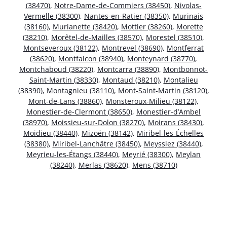
(38470)
,
Notre-Dame-de-Commiers (38450)
,
Nivolas-
Vermelle (38300)
,
Nantes-en-Ratier (38350)
,
Murinais
(38160)
,
Murianette (38420)
,
Mottier (38260)
,
Morette
(38210)
,
Morêtel-de-Mailles (38570)
,
Morestel (38510)
,
Montseveroux (38122)
,
Montrevel (38690)
,
Montferrat
(38620)
,
Montfalcon (38940)
,
Monteynard (38770)
,
Montchaboud (38220)
,
Montcarra (38890)
,
Montbonnot-
Saint-Martin (38330)
,
Montaud (38210)
,
Montalieu
(38390)
,
Montagnieu (38110)
,
Mont-Saint-Martin (38120)
,
Mont-de-Lans (38860)
,
Monsteroux-Milieu (38122)
,
Monestier-de-Clermont (38650)
,
Monestier-d’Ambel
(38970)
,
Moissieu-sur-Dolon (38270)
,
Moirans (38430)
,
Moidieu (38440)
,
Mizoën (38142)
,
Miribel-les-Échelles
(38380)
,
Miribel-Lanchâtre (38450)
,
Meyssiez (38440)
,
Meyrieu-les-Étangs (38440)
,
Meyrié (38300)
,
Meylan
(38240)
,
Merlas (38620)
,
Mens (38710)