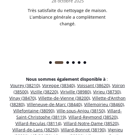
28 octobre 2025
ble.
Très satisfaite du nettoyage de maison.
Le 
 en
L’ambiance générale a complètement
ret
changé.
Nous sommes également disponible à
:
Vourey (38210)
,
Voreppe (38340)
,
Voissant (38620)
,
Voiron
(38500)
,
Vizille (38220)
,
Viriville (38980)
,
Virieu (38730)
,
Vinay (38470)
,
Villette-de-Vienne (38200)
,
Villette-d’Anthon
(38280)
,
Villeneuve-de-Marc (38440)
,
Villemoirieu (38460)
,
Villefontaine (38090)
,
Ville-sous-Anjou (38150)
,
Villard-
Saint-Christophe (38119)
,
Villard-Reymond (38520)
,
Villard-Reculas (38114)
,
Villard-Notre-Dame (38520)
,
Villard-de-Lans (38250)
,
Villard-Bonnot (38190)
,
Vignieu