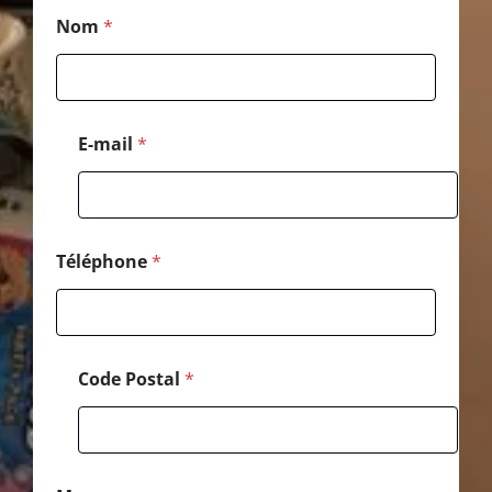
*
Nom
*
M
e
s
s
a
g
E-mail
*
e
E
-
m
a
i
Téléphone
*
l
Code Postal
*