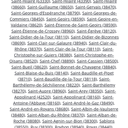
Saint-Hilaire (63330)
,
Saint-Hilaire (43390)
,
Saint-Hilaire
(38660)
,
Saint-Guillaume (38650)
,
Saint-Gervais (38470)
,
Saint-Georges-d’Espéranche (38790)
,
Saint-Georges-de-
Commiers (38450)
,
Saint-Geoirs (38590)
,
Saint-Geoire-en-
Valdaine (38620)
,
Saint-Étienne-de-Saint-Geoirs (38590)
,
Saint-Étienne-de-Crossey (38960)
,
Saint-Égrève (38120)
,
Saint-Didier-de-la-Tour (38110)
,
Saint-Didier-de-Bizonnes
(38690)
,
Saint-Clair-sur-Galaure (38940)
,
Saint-Clair-du-
Rhône (38370)
,
Saint-Clair-de-la-Tour (38110)
,
Saint-
Christophe-sur-Guiers (38380)
,
Saint-Christophe-en-
Oisans (38520)
,
Saint-Chef (38890)
,
Saint-Cassien (38500)
,
Saint-Bueil (38620)
,
Saint-Bonnet-de-Chavagne (38840)
,
Saint-Blaise-du-Buis (38140)
,
Saint-Baudille-et-Pipet
(38710)
,
Saint-Baudille-de-la-Tour (38118)
,
Saint-
Barthélemy-de-Séchilienne (38220)
,
Saint-Barthélemy
(38270)
,
Saint-Aupre (38960)
,
Saint-Arey (38350)
,
Saint-
Appolinard (42520)
,
Saint-Appolinard (38160)
,
Saint-
Antoine-l’Abbaye (38160)
,
Saint-André-le-Gaz (38490)
,
Saint-André-en-Royans (38680)
,
Saint-Albin-de-Vaulserre
(38480)
,
Saint-Alban-du-Rhône (38370)
,
Saint-Alban-de-
Roche (38080)
,
Saint-Agnin-sur-Bion (38300)
,
Sablons
(38550)
,
Ruy (38300)
,
Roybon (38940)
,
Royas (38440)
,