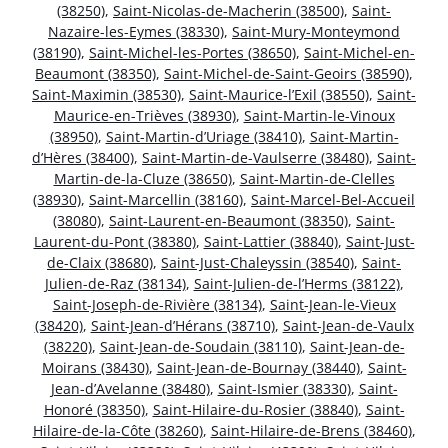
(38250)
,
Saint-Nicolas-de-Macherin (38500)
,
Saint-
Nazaire-les-Eymes (38330)
,
Saint-Mury-Monteymond
(38190)
,
Saint-Michel-les-Portes (38650)
,
Saint-Michel-en-
Beaumont (38350)
,
Saint-Michel-de-Saint-Geoirs (38590)
,
Saint-Maximin (38530)
,
Saint-Maurice-l’Exil (38550)
,
Saint-
Maurice-en-Trièves (38930)
,
Saint-Martin-le-Vinoux
(38950)
,
Saint-Martin-d’Uriage (38410)
,
Saint-Martin-
d’Hères (38400)
,
Saint-Martin-de-Vaulserre (38480)
,
Saint-
Martin-de-la-Cluze (38650)
,
Saint-Martin-de-Clelles
(38930)
,
Saint-Marcellin (38160)
,
Saint-Marcel-Bel-Accueil
(38080)
,
Saint-Laurent-en-Beaumont (38350)
,
Saint-
Laurent-du-Pont (38380)
,
Saint-Lattier (38840)
,
Saint-Just-
de-Claix (38680)
,
Saint-Just-Chaleyssin (38540)
,
Saint-
Julien-de-Raz (38134)
,
Saint-Julien-de-l’Herms (38122)
,
Saint-Joseph-de-Rivière (38134)
,
Saint-Jean-le-Vieux
(38420)
,
Saint-Jean-d’Hérans (38710)
,
Saint-Jean-de-Vaulx
(38220)
,
Saint-Jean-de-Soudain (38110)
,
Saint-Jean-de-
Moirans (38430)
,
Saint-Jean-de-Bournay (38440)
,
Saint-
Jean-d’Avelanne (38480)
,
Saint-Ismier (38330)
,
Saint-
Honoré (38350)
,
Saint-Hilaire-du-Rosier (38840)
,
Saint-
Hilaire-de-la-Côte (38260)
,
Saint-Hilaire-de-Brens (38460)
,