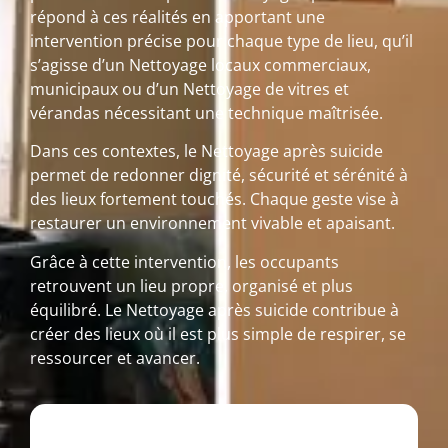
répond à ces réalités en apportant une
intervention précise pour chaque type de lieu, qu’il
s’agisse d’un Nettoyage locaux commerciaux,
municipaux ou d’un Nettoyage de vitres et
vérandas nécessitant une technique maîtrisée.
Dans ces contextes, le Nettoyage après suicide
permet de redonner dignité, sécurité et sérénité à
des lieux fortement touchés. Chaque geste vise à
restaurer un environnement vivable et apaisant.
Grâce à cette intervention, les occupants
retrouvent un lieu propre, organisé et plus
équilibré. Le Nettoyage après suicide contribue à
créer des lieux où il est plus simple de respirer, se
ressourcer et avancer.