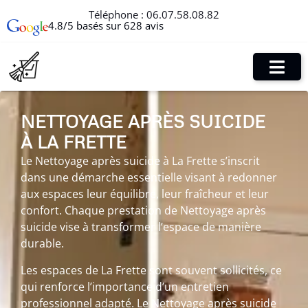
Téléphone :
06.07.58.08.82
4.8/5 basés sur 628 avis
NETTOYAGE APRÈS SUICIDE
À LA FRETTE
Le Nettoyage après suicide à La Frette s’inscrit
dans une démarche essentielle visant à redonner
aux espaces leur équilibre, leur fraîcheur et leur
confort. Chaque prestation de Nettoyage après
suicide vise à transformer l’espace de manière
durable.
Les espaces de La Frette sont souvent sollicités, ce
qui renforce l’importance d’un entretien
professionnel adapté. Le Nettoyage après suicide