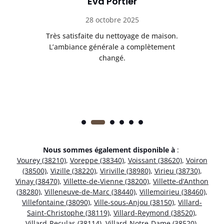
Eva Portier
28 octobre 2025
ble.
Très satisfaite du nettoyage de maison.
Le 
 en
L’ambiance générale a complètement
ret
changé.
Nous sommes également disponible à
:
Vourey (38210)
,
Voreppe (38340)
,
Voissant (38620)
,
Voiron
(38500)
,
Vizille (38220)
,
Viriville (38980)
,
Virieu (38730)
,
Vinay (38470)
,
Villette-de-Vienne (38200)
,
Villette-d’Anthon
(38280)
,
Villeneuve-de-Marc (38440)
,
Villemoirieu (38460)
,
Villefontaine (38090)
,
Ville-sous-Anjou (38150)
,
Villard-
Saint-Christophe (38119)
,
Villard-Reymond (38520)
,
Villard-Reculas (38114)
,
Villard-Notre-Dame (38520)
,