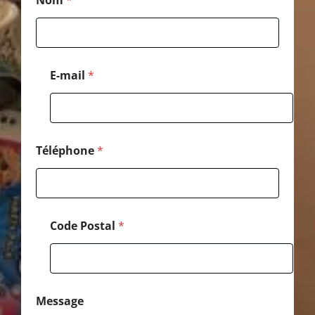
Nom
*
C
o
d
e
C
o
E-mail
*
d
e
Téléphone
*
Code Postal
*
Message