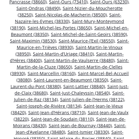
Pancrasse (38660)
,
Saint-Ours (73410)
,
Saint-Ours (63230)
,
Saint-Ondras (38490)
,
Saint-Nizier-du-Moucherotte
(38250)
,
Saint-Nicolas-de-Macherin (38500)
,
Saint-
Nazaire-les-Eymes (38330)
,
Saint-Mury-Monteymond
(38190)
,
Saint-Michel-les-Portes (38650)
,
Saint-Michel-en-
Beaumont (38350)
,
Saint-Michel-de-Saint-Geoirs (38590)
,
Saint-Maximin (38530)
,
Saint-Maurice-l’Exil (38550)
,
Saint-
Maurice-en-Trièves (38930)
,
Saint-Martin-le-Vinoux
(38950)
,
Saint-Martin-d’Uriage (38410)
,
Saint-Martin-
d’Hères (38400)
,
Saint-Martin-de-Vaulserre (38480)
,
Saint-
Martin-de-la-Cluze (38650)
,
Saint-Martin-de-Clelles
(38930)
,
Saint-Marcellin (38160)
,
Saint-Marcel-Bel-Accueil
(38080)
,
Saint-Laurent-en-Beaumont (38350)
,
Saint-
Laurent-du-Pont (38380)
,
Saint-Lattier (38840)
,
Saint-Just-
de-Claix (38680)
,
Saint-Just-Chaleyssin (38540)
,
Saint-
Julien-de-Raz (38134)
,
Saint-Julien-de-l’Herms (38122)
,
Saint-Joseph-de-Rivière (38134)
,
Saint-Jean-le-Vieux
(38420)
,
Saint-Jean-d’Hérans (38710)
,
Saint-Jean-de-Vaulx
(38220)
,
Saint-Jean-de-Soudain (38110)
,
Saint-Jean-de-
Moirans (38430)
,
Saint-Jean-de-Bournay (38440)
,
Saint-
Jean-d’Avelanne (38480)
,
Saint-Ismier (38330)
,
Saint-
Honoré (38350)
,
Saint-Hilaire-du-Rosier (38840)
,
Saint-