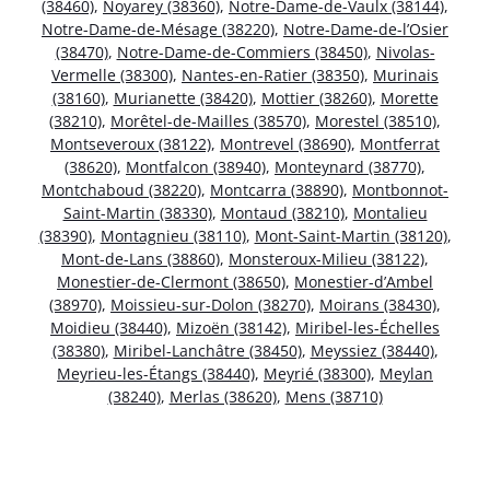
(38460)
,
Noyarey (38360)
,
Notre-Dame-de-Vaulx (38144)
,
Notre-Dame-de-Mésage (38220)
,
Notre-Dame-de-l’Osier
(38470)
,
Notre-Dame-de-Commiers (38450)
,
Nivolas-
Vermelle (38300)
,
Nantes-en-Ratier (38350)
,
Murinais
(38160)
,
Murianette (38420)
,
Mottier (38260)
,
Morette
(38210)
,
Morêtel-de-Mailles (38570)
,
Morestel (38510)
,
Montseveroux (38122)
,
Montrevel (38690)
,
Montferrat
(38620)
,
Montfalcon (38940)
,
Monteynard (38770)
,
Montchaboud (38220)
,
Montcarra (38890)
,
Montbonnot-
Saint-Martin (38330)
,
Montaud (38210)
,
Montalieu
(38390)
,
Montagnieu (38110)
,
Mont-Saint-Martin (38120)
,
Mont-de-Lans (38860)
,
Monsteroux-Milieu (38122)
,
Monestier-de-Clermont (38650)
,
Monestier-d’Ambel
(38970)
,
Moissieu-sur-Dolon (38270)
,
Moirans (38430)
,
Moidieu (38440)
,
Mizoën (38142)
,
Miribel-les-Échelles
(38380)
,
Miribel-Lanchâtre (38450)
,
Meyssiez (38440)
,
Meyrieu-les-Étangs (38440)
,
Meyrié (38300)
,
Meylan
(38240)
,
Merlas (38620)
,
Mens (38710)