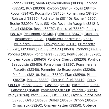
Roche (38080)
,
Saint-Agnin-sur-Bion (38300)
,
Sablons
(38550)
,
Ruy (38300)
,
Roybon (38940)
,
Royas (38440)
,
Rovon (38470)
,
Roussillon (38150)
,
Romagnieu (38480)
,
Roissard (38650)
,
Rochetoirin (38110)
,
Roche (42600)
,
Roche (38090)
,
Rives (38140)
,
Reventin-Vaugris (38121)
,
Revel (38420)
,
Revel (38270)
,
Rencurel (38680)
,
Renage
(38140)
,
Réaumont (38140)
,
Quincieu (38470)
,
Quet-en-
Beaumont (38970)
,
Quaix-en-Chartreuse (38950)
,
Prunières (38350)
,
Proveysieux (38120)
,
Primarette
(38270)
,
Pressins (38480)
,
Presles (38680)
,
Prébois (38710)
,
Porcieu (38390)
,
Pontcharra (38530)
,
Pont-Évêque (38780)
,
Pont-en-Royans (38680)
,
Pont-de-Chéruy (38230)
,
Pont-de-
Beauvoisin (38480)
,
Ponsonnas (38350)
,
Pommiers-la-
Placette (38340)
,
Pommier-de-Beaurepaire (38260)
,
Poliénas (38210)
,
Poisat (38320)
,
Plan (38590)
,
Pisieu
(38270)
,
Pinsot (38580)
,
Pierre-Châtel (38119)
,
Percy
(38930)
,
Penol (38260)
,
Passins (38510)
,
Parmilieu (38390)
,
Panossas (38460)
,
Panissage (38730)
,
Paladru (38850)
,
Pajay (38260)
,
Pact (38270)
,
Oz (38114)
,
Oytier-Saint-Oblas
(38780)
,
Oyeu (38690)
,
Oulles (38520)
,
Ornon (38520)
,
Ornacieux (38260)
,
Oris-en-Rattier (38350)
,
Optevoz