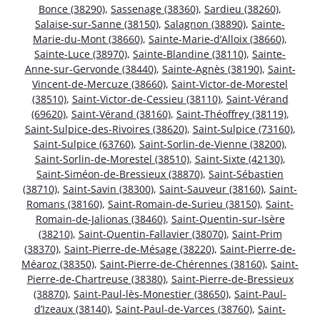
Bonce (38290)
,
Sassenage (38360)
,
Sardieu (38260)
,
Salaise-sur-Sanne (38150)
,
Salagnon (38890)
,
Sainte-
Marie-du-Mont (38660)
,
Sainte-Marie-d’Alloix (38660)
,
Sainte-Luce (38970)
,
Sainte-Blandine (38110)
,
Sainte-
Anne-sur-Gervonde (38440)
,
Sainte-Agnès (38190)
,
Saint-
Vincent-de-Mercuze (38660)
,
Saint-Victor-de-Morestel
(38510)
,
Saint-Victor-de-Cessieu (38110)
,
Saint-Vérand
(69620)
,
Saint-Vérand (38160)
,
Saint-Théoffrey (38119)
,
Saint-Sulpice-des-Rivoires (38620)
,
Saint-Sulpice (73160)
,
Saint-Sulpice (63760)
,
Saint-Sorlin-de-Vienne (38200)
,
Saint-Sorlin-de-Morestel (38510)
,
Saint-Sixte (42130)
,
Saint-Siméon-de-Bressieux (38870)
,
Saint-Sébastien
(38710)
,
Saint-Savin (38300)
,
Saint-Sauveur (38160)
,
Saint-
Romans (38160)
,
Saint-Romain-de-Surieu (38150)
,
Saint-
Romain-de-Jalionas (38460)
,
Saint-Quentin-sur-Isère
(38210)
,
Saint-Quentin-Fallavier (38070)
,
Saint-Prim
(38370)
,
Saint-Pierre-de-Mésage (38220)
,
Saint-Pierre-de-
Méaroz (38350)
,
Saint-Pierre-de-Chérennes (38160)
,
Saint-
Pierre-de-Chartreuse (38380)
,
Saint-Pierre-de-Bressieux
(38870)
,
Saint-Paul-lès-Monestier (38650)
,
Saint-Paul-
d’Izeaux (38140)
,
Saint-Paul-de-Varces (38760)
,
Saint-