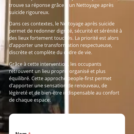
trouve sa réponse grâce à un Nettoyage après
suicide rigoureux.
Dans ces contextes, le Nettoyage après suicide
permet de redonner dignité, sécurité et sérénité à
des lieux fortement touchés. La priorité est alors
d’apporter une transformation respectueuse,
discrète et complète du cadre de vie.
Grâce à cette intervention, les occupants
retrouvent un lieu propre, organisé et plus
équilibré. Cette approche people-first permet
d’apporter une sensation de renouveau, de
légèreté et de bien-être indispensable au confort
de chaque espace.
*