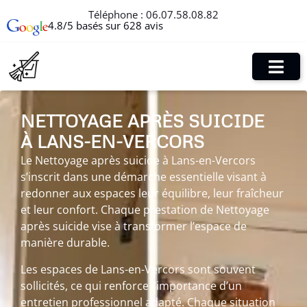
Téléphone :
06.07.58.08.82
4.8/5 basés sur 628 avis
NETTOYAGE APRÈS SUICIDE
À LANS-EN-VERCORS
Le Nettoyage après suicide à Lans-en-Vercors
s’inscrit dans une démarche essentielle visant à
redonner aux espaces leur équilibre, leur fraîcheur
et leur confort. Chaque prestation de Nettoyage
après suicide vise à transformer l’espace de
manière durable.
Les espaces de Lans-en-Vercors sont souvent
sollicités, ce qui renforce l’importance d’un
entretien professionnel adapté. Chaque situation