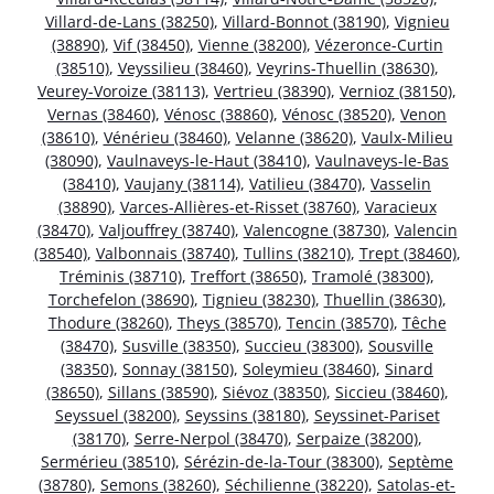
Villard-de-Lans (38250)
,
Villard-Bonnot (38190)
,
Vignieu
(38890)
,
Vif (38450)
,
Vienne (38200)
,
Vézeronce-Curtin
(38510)
,
Veyssilieu (38460)
,
Veyrins-Thuellin (38630)
,
Veurey-Voroize (38113)
,
Vertrieu (38390)
,
Vernioz (38150)
,
Vernas (38460)
,
Vénosc (38860)
,
Vénosc (38520)
,
Venon
(38610)
,
Vénérieu (38460)
,
Velanne (38620)
,
Vaulx-Milieu
(38090)
,
Vaulnaveys-le-Haut (38410)
,
Vaulnaveys-le-Bas
(38410)
,
Vaujany (38114)
,
Vatilieu (38470)
,
Vasselin
(38890)
,
Varces-Allières-et-Risset (38760)
,
Varacieux
(38470)
,
Valjouffrey (38740)
,
Valencogne (38730)
,
Valencin
(38540)
,
Valbonnais (38740)
,
Tullins (38210)
,
Trept (38460)
,
Tréminis (38710)
,
Treffort (38650)
,
Tramolé (38300)
,
Torchefelon (38690)
,
Tignieu (38230)
,
Thuellin (38630)
,
Thodure (38260)
,
Theys (38570)
,
Tencin (38570)
,
Têche
(38470)
,
Susville (38350)
,
Succieu (38300)
,
Sousville
(38350)
,
Sonnay (38150)
,
Soleymieu (38460)
,
Sinard
(38650)
,
Sillans (38590)
,
Siévoz (38350)
,
Siccieu (38460)
,
Seyssuel (38200)
,
Seyssins (38180)
,
Seyssinet-Pariset
(38170)
,
Serre-Nerpol (38470)
,
Serpaize (38200)
,
Sermérieu (38510)
,
Sérézin-de-la-Tour (38300)
,
Septème
(38780)
,
Semons (38260)
,
Séchilienne (38220)
,
Satolas-et-