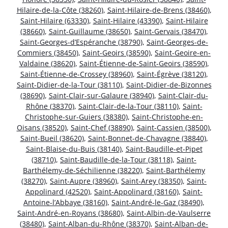
Hilaire-de-la-Côte (38260)
,
Saint-Hilaire-de-Brens (38460)
,
Saint-Hilaire (63330)
,
Saint-Hilaire (43390)
,
Saint-Hilaire
(38660)
,
Saint-Guillaume (38650)
,
Saint-Gervais (38470)
,
Saint-Georges-d’Espéranche (38790)
,
Saint-Georges-de-
Commiers (38450)
,
Saint-Geoirs (38590)
,
Saint-Geoire-en-
Valdaine (38620)
,
Saint-Étienne-de-Saint-Geoirs (38590)
,
Saint-Étienne-de-Crossey (38960)
,
Saint-Égrève (38120)
,
Saint-Didier-de-la-Tour (38110)
,
Saint-Didier-de-Bizonnes
(38690)
,
Saint-Clair-sur-Galaure (38940)
,
Saint-Clair-du-
Rhône (38370)
,
Saint-Clair-de-la-Tour (38110)
,
Saint-
Christophe-sur-Guiers (38380)
,
Saint-Christophe-en-
Oisans (38520)
,
Saint-Chef (38890)
,
Saint-Cassien (38500)
,
Saint-Bueil (38620)
,
Saint-Bonnet-de-Chavagne (38840)
,
Saint-Blaise-du-Buis (38140)
,
Saint-Baudille-et-Pipet
(38710)
,
Saint-Baudille-de-la-Tour (38118)
,
Saint-
Barthélemy-de-Séchilienne (38220)
,
Saint-Barthélemy
(38270)
,
Saint-Aupre (38960)
,
Saint-Arey (38350)
,
Saint-
Appolinard (42520)
,
Saint-Appolinard (38160)
,
Saint-
Antoine-l’Abbaye (38160)
,
Saint-André-le-Gaz (38490)
,
Saint-André-en-Royans (38680)
,
Saint-Albin-de-Vaulserre
(38480)
,
Saint-Alban-du-Rhône (38370)
,
Saint-Alban-de-