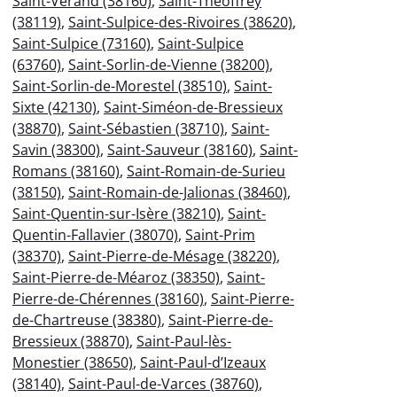
Saint-Vérand (38160)
,
Saint-Théoffrey
(38119)
,
Saint-Sulpice-des-Rivoires (38620)
,
Saint-Sulpice (73160)
,
Saint-Sulpice
(63760)
,
Saint-Sorlin-de-Vienne (38200)
,
Saint-Sorlin-de-Morestel (38510)
,
Saint-
Sixte (42130)
,
Saint-Siméon-de-Bressieux
(38870)
,
Saint-Sébastien (38710)
,
Saint-
Savin (38300)
,
Saint-Sauveur (38160)
,
Saint-
Romans (38160)
,
Saint-Romain-de-Surieu
(38150)
,
Saint-Romain-de-Jalionas (38460)
,
Saint-Quentin-sur-Isère (38210)
,
Saint-
Quentin-Fallavier (38070)
,
Saint-Prim
(38370)
,
Saint-Pierre-de-Mésage (38220)
,
Saint-Pierre-de-Méaroz (38350)
,
Saint-
Pierre-de-Chérennes (38160)
,
Saint-Pierre-
de-Chartreuse (38380)
,
Saint-Pierre-de-
Bressieux (38870)
,
Saint-Paul-lès-
Monestier (38650)
,
Saint-Paul-d’Izeaux
(38140)
,
Saint-Paul-de-Varces (38760)
,