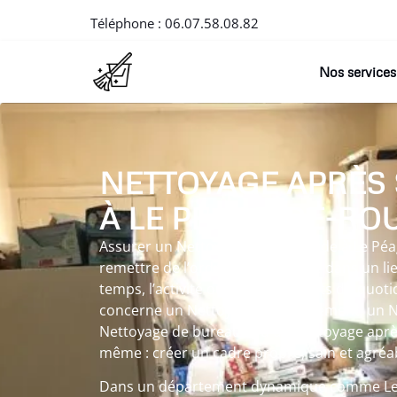
Téléphone :
06.07.58.08.82
Nos services
NETTOYAGE APRÈS
À LE PÉAGE-DE-RO
Assurer un Nettoyage après suicide à Le Pé
remettre de l’ordre et de la clarté dans un l
temps, l’activité ou les événements du quotid
concerne un Nettoyage d’appartement, un N
Nettoyage de bureaux ou un Nettoyage après c
même : créer un cadre propre, sain et agréab
Dans un département dynamique comme Le P