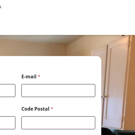
s
E-mail
*
Code Postal
*