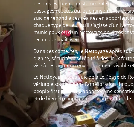
besoins évoluent constamment selon les ryth
passages répétés ou les changements de sit
suicide répond à ces réalités en apportant u
chaque type de lieu, qu’il s’agisse d’un Net
municipaux ou d’un Nettoyage de vitres et 
technique maîtrisée.
Dans ces contextes, le Nettoyage après sui
dignité, sécurité et sérénité à des lieux fo
vise à restaurer un environnement vivable et
Le Nettoyage après suicide à Le Péage-de-Rou
véritable soutien dans l’amélioration du quo
people-first permet d’apporter une sensatio
et de bien-être indispensable au confort de