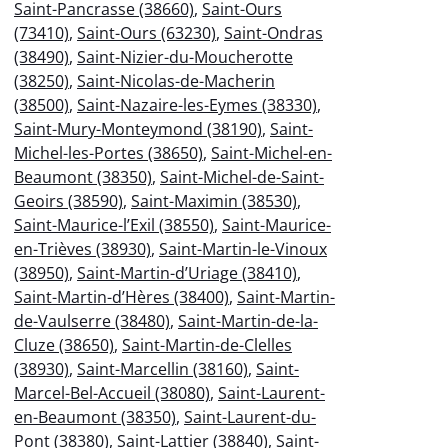
Saint-Pancrasse (38660)
,
Saint-Ours
(73410)
,
Saint-Ours (63230)
,
Saint-Ondras
(38490)
,
Saint-Nizier-du-Moucherotte
(38250)
,
Saint-Nicolas-de-Macherin
(38500)
,
Saint-Nazaire-les-Eymes (38330)
,
Saint-Mury-Monteymond (38190)
,
Saint-
Michel-les-Portes (38650)
,
Saint-Michel-en-
Beaumont (38350)
,
Saint-Michel-de-Saint-
Geoirs (38590)
,
Saint-Maximin (38530)
,
Saint-Maurice-l’Exil (38550)
,
Saint-Maurice-
en-Trièves (38930)
,
Saint-Martin-le-Vinoux
(38950)
,
Saint-Martin-d’Uriage (38410)
,
Saint-Martin-d’Hères (38400)
,
Saint-Martin-
de-Vaulserre (38480)
,
Saint-Martin-de-la-
Cluze (38650)
,
Saint-Martin-de-Clelles
(38930)
,
Saint-Marcellin (38160)
,
Saint-
Marcel-Bel-Accueil (38080)
,
Saint-Laurent-
en-Beaumont (38350)
,
Saint-Laurent-du-
Pont (38380)
,
Saint-Lattier (38840)
,
Saint-