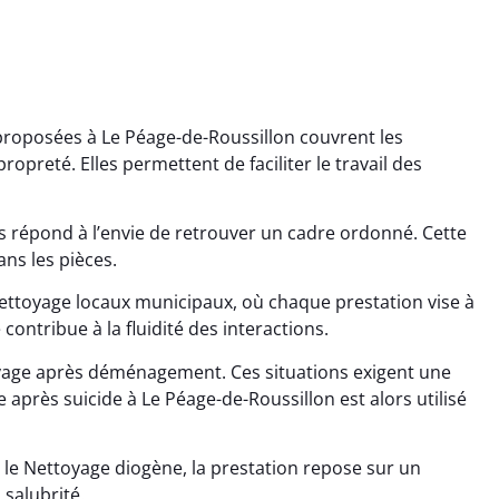
proposées à Le Péage-de-Roussillon couvrent les
opreté. Elles permettent de faciliter le travail des
 répond à l’envie de retrouver un cadre ordonné. Cette
ans les pièces.
ana Gresset
Noham Giraudet
ettoyage locaux municipaux, où chaque prestation vise à
 contribue à la fluidité des interactions.
 décembre 2025
16 octobre 2025
age après chantier
Nettoyage d’appartement
oyage après déménagement. Ces situations exigent une
ssi. Tout a été remis
impeccable. Une vraie
 après suicide à Le Péage-de-Roussillon est alors utilisé
tat rapidement et
sensation de fraîcheur en
proprement.
rentrant chez soi.
 le Nettoyage diogène, la prestation repose sur un
 salubrité.