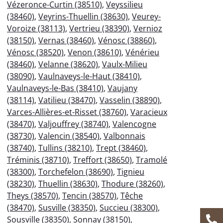
Vézeronce-Curtin (38510)
,
Veyssilieu
(38460)
,
Veyrins-Thuellin (38630)
,
Veurey-
Voroize (38113)
,
Vertrieu (38390)
,
Vernioz
(38150)
,
Vernas (38460)
,
Vénosc (38860)
,
Vénosc (38520)
,
Venon (38610)
,
Vénérieu
(38460)
,
Velanne (38620)
,
Vaulx-Milieu
(38090)
,
Vaulnaveys-le-Haut (38410)
,
Vaulnaveys-le-Bas (38410)
,
Vaujany
(38114)
,
Vatilieu (38470)
,
Vasselin (38890)
,
Varces-Allières-et-Risset (38760)
,
Varacieux
(38470)
,
Valjouffrey (38740)
,
Valencogne
(38730)
,
Valencin (38540)
,
Valbonnais
(38740)
,
Tullins (38210)
,
Trept (38460)
,
Tréminis (38710)
,
Treffort (38650)
,
Tramolé
(38300)
,
Torchefelon (38690)
,
Tignieu
(38230)
,
Thuellin (38630)
,
Thodure (38260)
,
Theys (38570)
,
Tencin (38570)
,
Têche
(38470)
,
Susville (38350)
,
Succieu (38300)
,
Sousville (38350)
,
Sonnay (38150)
,