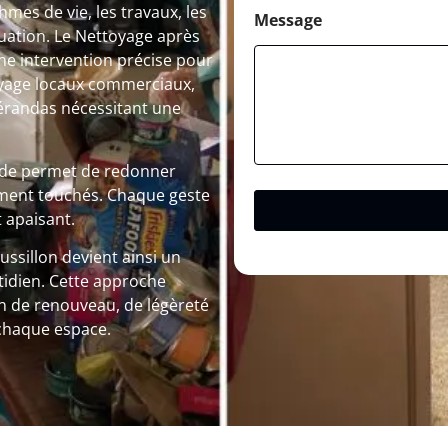
E
mes de vie, les travaux, les
-
Message
uation. Le Nettoyage après
m
a
ne intervention précise pour
i
toyage locaux commerciaux,
l
vérandas nécessitant une
cide permet de redonner
rtement touchés. Chaque geste
 apaisant.
ssillon devient ainsi un
tidien. Cette approche
n de renouveau, de légèreté
 chaque espace.