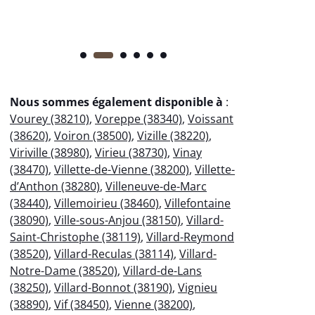
Nous sommes également disponible à
:
Vourey (38210)
,
Voreppe (38340)
,
Voissant
(38620)
,
Voiron (38500)
,
Vizille (38220)
,
Viriville (38980)
,
Virieu (38730)
,
Vinay
(38470)
,
Villette-de-Vienne (38200)
,
Villette-
d’Anthon (38280)
,
Villeneuve-de-Marc
(38440)
,
Villemoirieu (38460)
,
Villefontaine
(38090)
,
Ville-sous-Anjou (38150)
,
Villard-
Saint-Christophe (38119)
,
Villard-Reymond
(38520)
,
Villard-Reculas (38114)
,
Villard-
Notre-Dame (38520)
,
Villard-de-Lans
(38250)
,
Villard-Bonnot (38190)
,
Vignieu
(38890)
,
Vif (38450)
,
Vienne (38200)
,