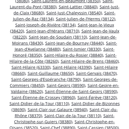
(38080)
,
Saint-Laurent-en-Beaumont (38350)
,
Saint-
Laurent-du-Pont (38380)
,
Saint-Lattier (38840)
,
Saint-Just-
de-Claix (38680)
,
Saint-Just-Chaleyssin (38540)
,
Saint-
Julien-de-Raz (38134)
,
Saint-Julien-de-l’Herms (38122)
,
Saint-Joseph-de-Rivière (38134)
,
Saint-Jean-le-Vieux
(38420)
,
Saint-Jean-d’Hérans (38710)
,
Saint-Jean-de-Vaulx
(38220)
,
Saint-Jean-de-Soudain (38110)
,
Saint-Jean-de-
Moirans (38430)
,
Saint-Jean-de-Bournay (38440)
,
Saint-
Jean-d’Avelanne (38480)
,
Saint-Ismier (38330)
,
Saint-
Honoré (38350)
,
Saint-Hilaire-du-Rosier (38840)
,
Saint-
Hilaire-de-la-Côte (38260)
,
Saint-Hilaire-de-Brens (38460)
,
Saint-Hilaire (63330)
,
Saint-Hilaire (43390)
,
Saint-Hilaire
(38660)
,
Saint-Guillaume (38650)
,
Saint-Gervais (38470)
,
Saint-Georges-d’Espéranche (38790)
,
Saint-Georges-de-
Commiers (38450)
,
Saint-Geoirs (38590)
,
Saint-Geoire-en-
Valdaine (38620)
,
Saint-Étienne-de-Saint-Geoirs (38590)
,
Saint-Étienne-de-Crossey (38960)
,
Saint-Égrève (38120)
,
Saint-Didier-de-la-Tour (38110)
,
Saint-Didier-de-Bizonnes
(38690)
,
Saint-Clair-sur-Galaure (38940)
,
Saint-Clair-du-
Rhône (38370)
,
Saint-Clair-de-la-Tour (38110)
,
Saint-
Christophe-sur-Guiers (38380)
,
Saint-Christophe-en-
Oisans (38520)
,
Saint-Chef (38890)
,
Saint-Cassien (38500)
,