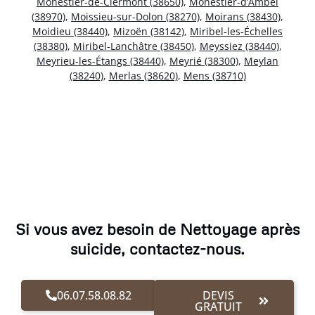
Monestier-de-Clermont (38650)
,
Monestier-d’Ambel
(38970)
,
Moissieu-sur-Dolon (38270)
,
Moirans (38430)
,
Moidieu (38440)
,
Mizoën (38142)
,
Miribel-les-Échelles
(38380)
,
Miribel-Lanchâtre (38450)
,
Meyssiez (38440)
,
Meyrieu-les-Étangs (38440)
,
Meyrié (38300)
,
Meylan
(38240)
,
Merlas (38620)
,
Mens (38710)
Si vous avez besoin de Nettoyage après
suicide, contactez-nous.
06.07.58.08.82
DEVIS
GRATUIT