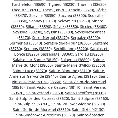
Torchefelon (38690)
,
Tignieu (38230)
,
Thuellin (38630)
,
Thodure (38260)
,
Theys (38570)
,
Tencin (38570)
,
Têche
(38470)
,
Susville (38350)
,
Succieu (38300)
,
Sousville
(38350)
,
Sonnay (38150)
,
Soleymieu (38460)
,
Sinard
(38650)
,
Sillans (38590)
,
Siévoz (38350)
,
Siccieu (38460)
,
Seyssuel (38200)
,
Seyssins (38180)
,
Seyssinet-Pariset
(38170)
,
Serre-Nerpol (38470)
,
Serpaize (38200)
,
Sermérieu (38510)
,
Sérézin-de-la-Tour (38300)
,
Septème
(38780)
,
Semons (38260)
,
Séchilienne (38220)
,
Satolas-et-
Bonce (38290)
,
Sassenage (38360)
,
Sardieu (38260)
,
Salaise-sur-Sanne (38150)
,
Salagnon (38890)
,
Sainte-
Marie-du-Mont (38660)
,
Sainte-Marie-d’Alloix (38660)
,
Sainte-Luce (38970)
,
Sainte-Blandine (38110)
,
Sainte-
Anne-sur-Gervonde (38440)
,
Sainte-Agnès (38190)
,
Saint-
Vincent-de-Mercuze (38660)
,
Saint-Victor-de-Morestel
(38510)
,
Saint-Victor-de-Cessieu (38110)
,
Saint-Vérand
(69620)
,
Saint-Vérand (38160)
,
Saint-Théoffrey (38119)
,
Saint-Sulpice-des-Rivoires (38620)
,
Saint-Sulpice (73160)
,
Saint-Sulpice (63760)
,
Saint-Sorlin-de-Vienne (38200)
,
Saint-Sorlin-de-Morestel (38510)
,
Saint-Sixte (42130)
,
Saint-Siméon-de-Bressieux (38870)
,
Saint-Sébastien