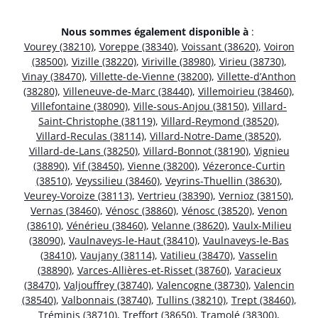
Nous sommes également disponible à
:
Vourey (38210)
,
Voreppe (38340)
,
Voissant (38620)
,
Voiron
(38500)
,
Vizille (38220)
,
Viriville (38980)
,
Virieu (38730)
,
Vinay (38470)
,
Villette-de-Vienne (38200)
,
Villette-d’Anthon
(38280)
,
Villeneuve-de-Marc (38440)
,
Villemoirieu (38460)
,
Villefontaine (38090)
,
Ville-sous-Anjou (38150)
,
Villard-
Saint-Christophe (38119)
,
Villard-Reymond (38520)
,
Villard-Reculas (38114)
,
Villard-Notre-Dame (38520)
,
Villard-de-Lans (38250)
,
Villard-Bonnot (38190)
,
Vignieu
(38890)
,
Vif (38450)
,
Vienne (38200)
,
Vézeronce-Curtin
(38510)
,
Veyssilieu (38460)
,
Veyrins-Thuellin (38630)
,
Veurey-Voroize (38113)
,
Vertrieu (38390)
,
Vernioz (38150)
,
Vernas (38460)
,
Vénosc (38860)
,
Vénosc (38520)
,
Venon
(38610)
,
Vénérieu (38460)
,
Velanne (38620)
,
Vaulx-Milieu
(38090)
,
Vaulnaveys-le-Haut (38410)
,
Vaulnaveys-le-Bas
(38410)
,
Vaujany (38114)
,
Vatilieu (38470)
,
Vasselin
(38890)
,
Varces-Allières-et-Risset (38760)
,
Varacieux
(38470)
,
Valjouffrey (38740)
,
Valencogne (38730)
,
Valencin
(38540)
,
Valbonnais (38740)
,
Tullins (38210)
,
Trept (38460)
,
Tréminis (38710)
,
Treffort (38650)
,
Tramolé (38300)
,