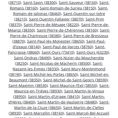
(38710)
,
Saint-Savin (38300)
,
Saint-Sauveur (38160)
,
Saint-
Romans (38160)
,
Saint-Romain-de-Surieu (38150)
,
Saint-
Romain-de-Jalionas (38460)
,
Saint-Quentin-sur-Isère
(38210)
,
Saint-Quentin-Fallavier (38070)
,
Saint-Prim
(38370)
,
Saint-Pierre-de-Mésage (38220)
,
Saint-Pierre-de-
Méaroz (38350)
,
Saint-Pierre-de-Chérennes (38160)
,
Saint-
Pierre-de-Chartreuse (38380)
,
Saint-Pierre-de-Bressieux
(38870)
,
Saint-Paul-lès-Monestier (38650)
,
Saint-Paul-
d’Izeaux (38140)
,
Saint-Paul-de-Varces (38760)
,
Saint-
Pancrasse (38660)
,
Saint-Ours (73410)
,
Saint-Ours (63230)
,
Saint-Ondras (38490)
,
Saint-Nizier-du-Moucherotte
(38250)
,
Saint-Nicolas-de-Macherin (38500)
,
Saint-
Nazaire-les-Eymes (38330)
,
Saint-Mury-Monteymond
(38190)
,
Saint-Michel-les-Portes (38650)
,
Saint-Michel-en-
Beaumont (38350)
,
Saint-Michel-de-Saint-Geoirs (38590)
,
Saint-Maximin (38530)
,
Saint-Maurice-l’Exil (38550)
,
Saint-
Maurice-en-Trièves (38930)
,
Saint-Martin-le-Vinoux
(38950)
,
Saint-Martin-d’Uriage (38410)
,
Saint-Martin-
d’Hères (38400)
,
Saint-Martin-de-Vaulserre (38480)
,
Saint-
Martin-de-la-Cluze (38650)
,
Saint-Martin-de-Clelles
(38930)
,
Saint-Marcellin (38160)
,
Saint-Marcel-Bel-Accueil