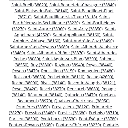
Saint-Bueil (38620)
,
Saint-Bonnet-de-Chavagne (38840)
,
Saint-Blaise-du-Buis (38140)
,
Saint-Baudille-et-Pipet
(38710)
,
Saint-Baudille-de-la-Tour (38118)
,
Saint-
Barthélemy-de-Séchilienne (38220)
,
Saint-Barthélemy
(38270)
,
Saint-Aupre (38960)
,
Saint-Arey (38350)
,
Saint-
Appolinard (42520)
,
Saint-Appolinard (38160)
,
Saint-
Antoine-l’Abbaye (38160)
,
Saint-André-le-Gaz (38490)
,
Saint-André-en-Royans (38680)
,
Saint-Albin-de-Vaulserre
(38480)
,
Saint-Alban-du-Rhône (38370)
,
Saint-Alban-de-
Roche (38080)
,
Saint-Agnin-sur-Bion (38300)
,
Sablons
(38550)
,
Ruy (38300)
,
Roybon (38940)
,
Royas (38440)
,
Rovon (38470)
,
Roussillon (38150)
,
Romagnieu (38480)
,
Roissard (38650)
,
Rochetoirin (38110)
,
Roche (42600)
,
Roche (38090)
,
Rives (38140)
,
Reventin-Vaugris (38121)
,
Revel (38420)
,
Revel (38270)
,
Rencurel (38680)
,
Renage
(38140)
,
Réaumont (38140)
,
Quincieu (38470)
,
Quet-en-
Beaumont (38970)
,
Quaix-en-Chartreuse (38950)
,
Prunières (38350)
,
Proveysieux (38120)
,
Primarette
(38270)
,
Pressins (38480)
,
Presles (38680)
,
Prébois (38710)
,
Porcieu (38390)
,
Pontcharra (38530)
,
Pont-Évêque (38780)
,
Pont-en-Royans (38680)
,
Pont-de-Chéruy (38230)
,
Pont-de-