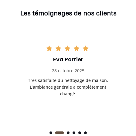
Les témoignages de nos clients
Eva Portier
28 octobre 2025
ble.
Très satisfaite du nettoyage de maison.
Le 
 en
L’ambiance générale a complètement
ret
changé.