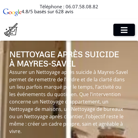
Téléphone :
06.07.58.08.82
4.8/5 basés sur 628 avis
NETTOYAGE APRÈS SUICIDE
À MAYRES-SAVEL
Assurer un Nettoyage après suicide à Mayres-Savel
permet de remettre de l’ordre et de la clarté dans
un lieu parfois marqué par le temps, l’activité ou
les événements du quotidien. Que l’intervention
concerne un Nettoyage d’appartement, un
Nettoyage de maisons, un Nettoyage de bureaux
ou un Nettoyage après chantier, l’objectif reste le
même : créer un cadre propre, sain et agréable à
vivre.