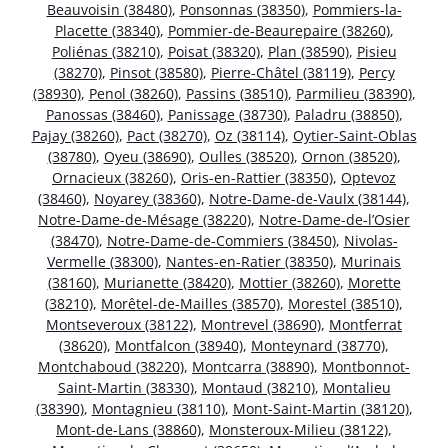
Beauvoisin (38480)
,
Ponsonnas (38350)
,
Pommiers-la-
Placette (38340)
,
Pommier-de-Beaurepaire (38260)
,
Poliénas (38210)
,
Poisat (38320)
,
Plan (38590)
,
Pisieu
(38270)
,
Pinsot (38580)
,
Pierre-Châtel (38119)
,
Percy
(38930)
,
Penol (38260)
,
Passins (38510)
,
Parmilieu (38390)
,
Panossas (38460)
,
Panissage (38730)
,
Paladru (38850)
,
Pajay (38260)
,
Pact (38270)
,
Oz (38114)
,
Oytier-Saint-Oblas
(38780)
,
Oyeu (38690)
,
Oulles (38520)
,
Ornon (38520)
,
Ornacieux (38260)
,
Oris-en-Rattier (38350)
,
Optevoz
(38460)
,
Noyarey (38360)
,
Notre-Dame-de-Vaulx (38144)
,
Notre-Dame-de-Mésage (38220)
,
Notre-Dame-de-l’Osier
(38470)
,
Notre-Dame-de-Commiers (38450)
,
Nivolas-
Vermelle (38300)
,
Nantes-en-Ratier (38350)
,
Murinais
(38160)
,
Murianette (38420)
,
Mottier (38260)
,
Morette
(38210)
,
Morêtel-de-Mailles (38570)
,
Morestel (38510)
,
Montseveroux (38122)
,
Montrevel (38690)
,
Montferrat
(38620)
,
Montfalcon (38940)
,
Monteynard (38770)
,
Montchaboud (38220)
,
Montcarra (38890)
,
Montbonnot-
Saint-Martin (38330)
,
Montaud (38210)
,
Montalieu
(38390)
,
Montagnieu (38110)
,
Mont-Saint-Martin (38120)
,
Mont-de-Lans (38860)
,
Monsteroux-Milieu (38122)
,