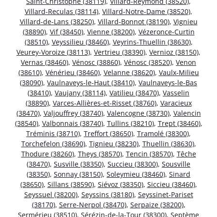
Saint-Christophe (38119)
,
Villard-Reymond (38520)
,
Villard-Reculas (38114)
,
Villard-Notre-Dame (38520)
,
Villard-de-Lans (38250)
,
Villard-Bonnot (38190)
,
Vignieu
(38890)
,
Vif (38450)
,
Vienne (38200)
,
Vézeronce-Curtin
(38510)
,
Veyssilieu (38460)
,
Veyrins-Thuellin (38630)
,
Veurey-Voroize (38113)
,
Vertrieu (38390)
,
Vernioz (38150)
,
Vernas (38460)
,
Vénosc (38860)
,
Vénosc (38520)
,
Venon
(38610)
,
Vénérieu (38460)
,
Velanne (38620)
,
Vaulx-Milieu
(38090)
,
Vaulnaveys-le-Haut (38410)
,
Vaulnaveys-le-Bas
(38410)
,
Vaujany (38114)
,
Vatilieu (38470)
,
Vasselin
(38890)
,
Varces-Allières-et-Risset (38760)
,
Varacieux
(38470)
,
Valjouffrey (38740)
,
Valencogne (38730)
,
Valencin
(38540)
,
Valbonnais (38740)
,
Tullins (38210)
,
Trept (38460)
,
Tréminis (38710)
,
Treffort (38650)
,
Tramolé (38300)
,
Torchefelon (38690)
,
Tignieu (38230)
,
Thuellin (38630)
,
Thodure (38260)
,
Theys (38570)
,
Tencin (38570)
,
Têche
(38470)
,
Susville (38350)
,
Succieu (38300)
,
Sousville
(38350)
,
Sonnay (38150)
,
Soleymieu (38460)
,
Sinard
(38650)
,
Sillans (38590)
,
Siévoz (38350)
,
Siccieu (38460)
,
Seyssuel (38200)
,
Seyssins (38180)
,
Seyssinet-Pariset
(38170)
,
Serre-Nerpol (38470)
,
Serpaize (38200)
,
Sermérieu (38510)
,
Sérézin-de-la-Tour (38300)
,
Septème