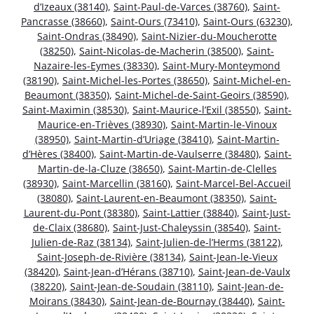
d’Izeaux (38140)
,
Saint-Paul-de-Varces (38760)
,
Saint-
Pancrasse (38660)
,
Saint-Ours (73410)
,
Saint-Ours (63230)
,
Saint-Ondras (38490)
,
Saint-Nizier-du-Moucherotte
(38250)
,
Saint-Nicolas-de-Macherin (38500)
,
Saint-
Nazaire-les-Eymes (38330)
,
Saint-Mury-Monteymond
(38190)
,
Saint-Michel-les-Portes (38650)
,
Saint-Michel-en-
Beaumont (38350)
,
Saint-Michel-de-Saint-Geoirs (38590)
,
Saint-Maximin (38530)
,
Saint-Maurice-l’Exil (38550)
,
Saint-
Maurice-en-Trièves (38930)
,
Saint-Martin-le-Vinoux
(38950)
,
Saint-Martin-d’Uriage (38410)
,
Saint-Martin-
d’Hères (38400)
,
Saint-Martin-de-Vaulserre (38480)
,
Saint-
Martin-de-la-Cluze (38650)
,
Saint-Martin-de-Clelles
(38930)
,
Saint-Marcellin (38160)
,
Saint-Marcel-Bel-Accueil
(38080)
,
Saint-Laurent-en-Beaumont (38350)
,
Saint-
Laurent-du-Pont (38380)
,
Saint-Lattier (38840)
,
Saint-Just-
de-Claix (38680)
,
Saint-Just-Chaleyssin (38540)
,
Saint-
Julien-de-Raz (38134)
,
Saint-Julien-de-l’Herms (38122)
,
Saint-Joseph-de-Rivière (38134)
,
Saint-Jean-le-Vieux
(38420)
,
Saint-Jean-d’Hérans (38710)
,
Saint-Jean-de-Vaulx
(38220)
,
Saint-Jean-de-Soudain (38110)
,
Saint-Jean-de-
Moirans (38430)
,
Saint-Jean-de-Bournay (38440)
,
Saint-