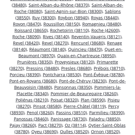
(38480)
,
Saint-Alban-du-Rhône (38370)
,
Saint-Alban-de-
Roche (38080)
,
Saint-Agnin-sur-Bion (38300)
,
Sablons
(38550)
,
Ruy (38300)
,
Roybon (38940)
,
Royas (38440)
,
Rovon (38470)
,
Roussillon (38150)
,
Romagnieu (38480)
,
Roissard (38650)
,
Rochetoirin (38110)
,
Roche (42600)
,
Roche (38090)
,
Rives (38140)
,
Reventin-Vaugris (38121)
,
Revel (38420)
,
Revel (38270)
,
Rencurel (38680)
,
Renage
(38140)
,
Réaumont (38140)
,
Quincieu (38470)
,
Quet-en-
Beaumont (38970)
,
Quaix-en-Chartreuse (38950)
,
Prunières (38350)
,
Proveysieux (38120)
,
Primarette
(38270)
,
Pressins (38480)
,
Presles (38680)
,
Prébois (38710)
,
Porcieu (38390)
,
Pontcharra (38530)
,
Pont-Évêque (38780)
,
Pont-en-Royans (38680)
,
Pont-de-Chéruy (38230)
,
Pont-de-
Beauvoisin (38480)
,
Ponsonnas (38350)
,
Pommiers-la-
Placette (38340)
,
Pommier-de-Beaurepaire (38260)
,
Poliénas (38210)
,
Poisat (38320)
,
Plan (38590)
,
Pisieu
(38270)
,
Pinsot (38580)
,
Pierre-Châtel (38119)
,
Percy
(38930)
,
Penol (38260)
,
Passins (38510)
,
Parmilieu (38390)
,
Panossas (38460)
,
Panissage (38730)
,
Paladru (38850)
,
Pajay (38260)
,
Pact (38270)
,
Oz (38114)
,
Oytier-Saint-Oblas
(38780)
,
Oyeu (38690)
,
Oulles (38520)
,
Ornon (38520)
,