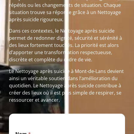
répétés ou les changements de situation. Chaque
situation trouve sa réponse grâce à un Nettoyage
après suicide rigoureux.
Dans ces contextes, le Nettoyage après suicide
permet de redonner dignité, sécurité et sérénité à
des lieux fortement touchés. La priorité est alors
d’apporter une transformation respectueuse,
discrète et complète du cadre de vie.
Le Nettoyage après suicide à Mont-de-Lans devient
ainsi un véritable soutien dans l’amélioration du
quotidien. Le Nettoyage après suicide contribue à
créer des lieux où il est plus simple de respirer, se
ressourcer et avancer.
M