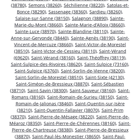
(38780)
,
Semons (38260)
,
Séchilienne (38220)
,
Satolas-et-
Bonce (38290)
,
Sassenage (38360)
,
Sardieu (38260)
,
Salaise-sur-Sanne (38150)
,
Salagnon (38890)
,
Sainte-
Marie-du-Mont (38660)
,
Sainte-Marie-d’Alloix (38660)
,
Sainte-Luce (38970)
,
Sainte-Blandine (38110)
,
Sainte-
Anne-sur-Gervonde (38440)
,
Sainte-Agnès (38190)
,
Saint-
Vincent-de-Mercuze (38660)
,
Saint-Victor-de-Morestel
(38510)
,
Saint-Victor-de-Cessieu (38110)
,
Saint-Vérand
(69620)
,
Saint-Vérand (38160)
,
Saint-Théoffrey (38119)
,
Saint-Sulpice-des-Rivoires (38620)
,
Saint-Sulpice (73160)
,
Saint-Sulpice (63760)
,
Saint-Sorlin-de-Vienne (38200)
,
Saint-Sorlin-de-Morestel (38510)
,
Saint-Sixte (42130)
,
Saint-Siméon-de-Bressieux (38870)
,
Saint-Sébastien
(38710)
,
Saint-Savin (38300)
,
Saint-Sauveur (38160)
,
Saint-
Romans (38160)
,
Saint-Romain-de-Surieu (38150)
,
Saint-
Romain-de-Jalionas (38460)
,
Saint-Quentin-sur-Isère
(38210)
,
Saint-Quentin-Fallavier (38070)
,
Saint-Prim
(38370)
,
Saint-Pierre-de-Mésage (38220)
,
Saint-Pierre-de-
Méaroz (38350)
,
Saint-Pierre-de-Chérennes (38160)
,
Saint-
Pierre-de-Chartreuse (38380)
,
Saint-Pierre-de-Bressieux
(38870)
,
Saint-Paul-lès-Monestier (38650)
,
Saint-Paul-