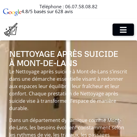
Téléphone :
06.07.58.08.82
4.8/5 basés sur 628 avis
NETTOYAGE APRÈS SUICIDE
À MONT-DE-LANS
Le Nettoyage après suicide à Mont-de-Lans s’inscrit
dans une démarche essentielle visant à redonner
aux espaces leur équilibre, leur fraîcheur et leur
confort. Chaque prestation de Nettoyage après
suicide vise à transformer l’espace de manière
durable.
Dans un département dynamique comme Mont-
de-Lans, les besoins évoluent constamment selon
les rythmes de vie, les travaux, les passages