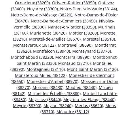
Ornacieux (38260)
,
Oris-en-Rattier (38350)
,
Optevoz
(38460)
,
Noyarey (38360)
,
Notre-Dame-de-Vaulx (38144)
,
Notre-Dame-de-Mésage (38220)
,
Notre-Dame-de-l’Osier
(38470)
,
Notre-Dame-de-Commiers (38450)
,
Nivolas-
Vermelle (38300)
,
Nantes-en-Ratier (38350)
,
Murinais
(38160)
,
Murianette (38420)
,
Mottier (38260)
,
Morette
(38210)
,
Morêtel-de-Mailles (38570)
,
Morestel (38510)
,
Montseveroux (38122)
,
Montrevel (38690)
,
Montferrat
(38620)
,
Montfalcon (38940)
,
Monteynard (38770)
,
Montchaboud (38220)
,
Montcarra (38890)
,
Montbonnot-
Saint-Martin (38330)
,
Montaud (38210)
,
Montalieu
(38390)
,
Montagnieu (38110)
,
Mont-Saint-Martin (38120)
,
Monsteroux-Milieu (38122)
,
Monestier-de-Clermont
(38650)
,
Monestier-d’Ambel (38970)
,
Moissieu-sur-Dolon
(38270)
,
Moirans (38430)
,
Moidieu (38440)
,
Mizoën
(38142)
,
Miribel-les-Échelles (38380)
,
Miribel-Lanchâtre
(38450)
,
Meyssiez (38440)
,
Meyrieu-les-Étangs (38440)
,
Meyrié (38300)
,
Meylan (38240)
,
Merlas (38620)
,
Mens
(38710)
,
Méaudre (38112)