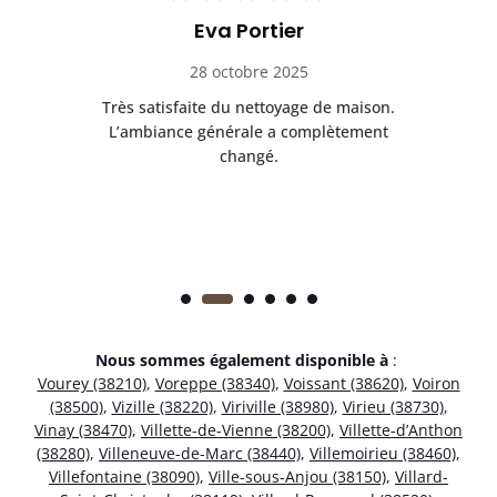
Eva Portier
28 octobre 2025
ble.
Très satisfaite du nettoyage de maison.
Le 
 en
L’ambiance générale a complètement
ret
changé.
Nous sommes également disponible à
:
Vourey (38210)
,
Voreppe (38340)
,
Voissant (38620)
,
Voiron
(38500)
,
Vizille (38220)
,
Viriville (38980)
,
Virieu (38730)
,
Vinay (38470)
,
Villette-de-Vienne (38200)
,
Villette-d’Anthon
(38280)
,
Villeneuve-de-Marc (38440)
,
Villemoirieu (38460)
,
Villefontaine (38090)
,
Ville-sous-Anjou (38150)
,
Villard-