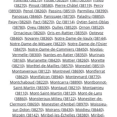
(38270)
,
Pinsot (38580)
,
Pierre-Châtel (38119)
,
Percy
(38930)
,
Penol (38260)
,
Passins (38510)
,
Parmilieu (38390)
,
Panossas (38460)
,
Panissage (38730)
,
Paladru (38850)
,
Pajay (38260)
,
Pact (38270)
,
Oz (38114)
,
Oytier-Saint-Oblas
(38780)
,
Oyeu (38690)
,
Oulles (38520)
,
Ornon (38520)
,
Ornacieux (38260)
,
Oris-en-Rattier (38350)
,
Optevoz
(38460)
,
Noyarey (38360)
,
Notre-Dame-de-Vaulx (38144)
,
Notre-Dame-de-Mésage (38220)
,
Notre-Dame-de-l’Osier
(38470)
,
Notre-Dame-de-Commiers (38450)
,
Nivolas-
Vermelle (38300)
,
Nantes-en-Ratier (38350)
,
Murinais
(38160)
,
Murianette (38420)
,
Mottier (38260)
,
Morette
(38210)
,
Morêtel-de-Mailles (38570)
,
Morestel (38510)
,
Montseveroux (38122)
,
Montrevel (38690)
,
Montferrat
(38620)
,
Montfalcon (38940)
,
Monteynard (38770)
,
Montchaboud (38220)
,
Montcarra (38890)
,
Montbonnot-
Saint-Martin (38330)
,
Montaud (38210)
,
Montagnieu
(38110)
,
Mont-Saint-Martin (38120)
,
Mont-de-Lans
(38860)
,
Monsteroux-Milieu (38122)
,
Monestier-de-
Clermont (38650)
,
Monestier-d’Ambel (38970)
,
Moissieu-
sur-Dolon (38270)
,
Moirans (38430)
,
Moidieu (38440)
,
Mizoën (38142)
,
Miribel-les-Échelles (38380)
,
Miribel-