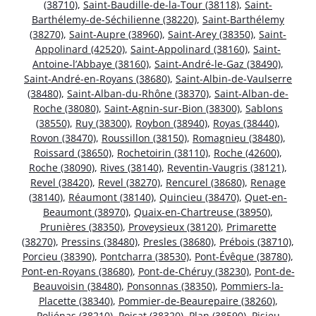
(38710)
,
Saint-Baudille-de-la-Tour (38118)
,
Saint-
Barthélemy-de-Séchilienne (38220)
,
Saint-Barthélemy
(38270)
,
Saint-Aupre (38960)
,
Saint-Arey (38350)
,
Saint-
Appolinard (42520)
,
Saint-Appolinard (38160)
,
Saint-
Antoine-l’Abbaye (38160)
,
Saint-André-le-Gaz (38490)
,
Saint-André-en-Royans (38680)
,
Saint-Albin-de-Vaulserre
(38480)
,
Saint-Alban-du-Rhône (38370)
,
Saint-Alban-de-
Roche (38080)
,
Saint-Agnin-sur-Bion (38300)
,
Sablons
(38550)
,
Ruy (38300)
,
Roybon (38940)
,
Royas (38440)
,
Rovon (38470)
,
Roussillon (38150)
,
Romagnieu (38480)
,
Roissard (38650)
,
Rochetoirin (38110)
,
Roche (42600)
,
Roche (38090)
,
Rives (38140)
,
Reventin-Vaugris (38121)
,
Revel (38420)
,
Revel (38270)
,
Rencurel (38680)
,
Renage
(38140)
,
Réaumont (38140)
,
Quincieu (38470)
,
Quet-en-
Beaumont (38970)
,
Quaix-en-Chartreuse (38950)
,
Prunières (38350)
,
Proveysieux (38120)
,
Primarette
(38270)
,
Pressins (38480)
,
Presles (38680)
,
Prébois (38710)
,
Porcieu (38390)
,
Pontcharra (38530)
,
Pont-Évêque (38780)
,
Pont-en-Royans (38680)
,
Pont-de-Chéruy (38230)
,
Pont-de-
Beauvoisin (38480)
,
Ponsonnas (38350)
,
Pommiers-la-
Placette (38340)
,
Pommier-de-Beaurepaire (38260)
,
Poliénas (38210)
,
Poisat (38320)
,
Plan (38590)
,
Pisieu