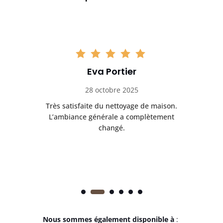
Eva Portier
28 octobre 2025
ble.
Très satisfaite du nettoyage de maison.
Le 
 en
L’ambiance générale a complètement
ret
changé.
Nous sommes également disponible à
: