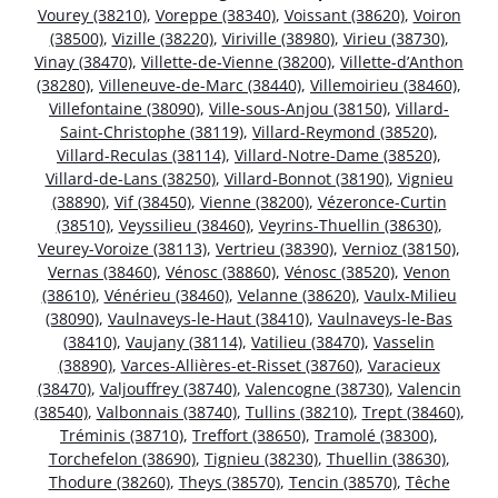
Vourey (38210)
,
Voreppe (38340)
,
Voissant (38620)
,
Voiron
(38500)
,
Vizille (38220)
,
Viriville (38980)
,
Virieu (38730)
,
Vinay (38470)
,
Villette-de-Vienne (38200)
,
Villette-d’Anthon
(38280)
,
Villeneuve-de-Marc (38440)
,
Villemoirieu (38460)
,
Villefontaine (38090)
,
Ville-sous-Anjou (38150)
,
Villard-
Saint-Christophe (38119)
,
Villard-Reymond (38520)
,
Villard-Reculas (38114)
,
Villard-Notre-Dame (38520)
,
Villard-de-Lans (38250)
,
Villard-Bonnot (38190)
,
Vignieu
(38890)
,
Vif (38450)
,
Vienne (38200)
,
Vézeronce-Curtin
(38510)
,
Veyssilieu (38460)
,
Veyrins-Thuellin (38630)
,
Veurey-Voroize (38113)
,
Vertrieu (38390)
,
Vernioz (38150)
,
Vernas (38460)
,
Vénosc (38860)
,
Vénosc (38520)
,
Venon
(38610)
,
Vénérieu (38460)
,
Velanne (38620)
,
Vaulx-Milieu
(38090)
,
Vaulnaveys-le-Haut (38410)
,
Vaulnaveys-le-Bas
(38410)
,
Vaujany (38114)
,
Vatilieu (38470)
,
Vasselin
(38890)
,
Varces-Allières-et-Risset (38760)
,
Varacieux
(38470)
,
Valjouffrey (38740)
,
Valencogne (38730)
,
Valencin
(38540)
,
Valbonnais (38740)
,
Tullins (38210)
,
Trept (38460)
,
Tréminis (38710)
,
Treffort (38650)
,
Tramolé (38300)
,
Torchefelon (38690)
,
Tignieu (38230)
,
Thuellin (38630)
,
Thodure (38260)
,
Theys (38570)
,
Tencin (38570)
,
Têche