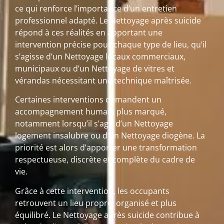
ce qui renforce l’importance d’un entretien
professionnel adapté. Le Nettoyage après suicide
répond à ces réalités en apportant une
intervention précise pour chaque type de lieu, qu’il
s’agisse d’un Nettoyage locaux commerciaux,
municipaux ou d’un Nettoyage de vitres et
vérandas nécessitant une technique maîtrisée.
Certaines interventions demandent un
accompagnement humain plus marqué,
notamment lorsqu’il s’agit d’un Nettoyage
logement insalubre ou d’un Nettoyage diogène. La
priorité est alors d’apporter une transformation
respectueuse, discrète et complète du cadre de
vie.
Grâce à cette intervention, les occupants
retrouvent un lieu propre, organisé et plus
équilibré. Le Nettoyage après suicide contribue à