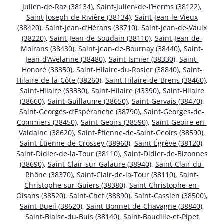
Julien-de-Raz (38134)
,
Saint-Julien-de-l’Herms (38122)
,
Saint-Joseph-de-Rivière (38134)
,
Saint-Jean-le-Vieux
(38420)
,
Saint-Jean-d’Hérans (38710)
,
Saint-Jean-de-Vaulx
(38220)
,
Saint-Jean-de-Soudain (38110)
,
Saint-Jean-de-
Moirans (38430)
,
Saint-Jean-de-Bournay (38440)
,
Saint-
Jean-d’Avelanne (38480)
,
Saint-Ismier (38330)
,
Saint-
Honoré (38350)
,
Saint-Hilaire-du-Rosier (38840)
,
Saint-
Hilaire-de-la-Côte (38260)
,
Saint-Hilaire-de-Brens (38460)
,
Saint-Hilaire (63330)
,
Saint-Hilaire (43390)
,
Saint-Hilaire
(38660)
,
Saint-Guillaume (38650)
,
Saint-Gervais (38470)
,
Saint-Georges-d’Espéranche (38790)
,
Saint-Georges-de-
Commiers (38450)
,
Saint-Geoirs (38590)
,
Saint-Geoire-en-
Valdaine (38620)
,
Saint-Étienne-de-Saint-Geoirs (38590)
,
Saint-Étienne-de-Crossey (38960)
,
Saint-Égrève (38120)
,
Saint-Didier-de-la-Tour (38110)
,
Saint-Didier-de-Bizonnes
(38690)
,
Saint-Clair-sur-Galaure (38940)
,
Saint-Clair-du-
Rhône (38370)
,
Saint-Clair-de-la-Tour (38110)
,
Saint-
Christophe-sur-Guiers (38380)
,
Saint-Christophe-en-
Oisans (38520)
,
Saint-Chef (38890)
,
Saint-Cassien (38500)
,
Saint-Bueil (38620)
,
Saint-Bonnet-de-Chavagne (38840)
,
Saint-Blaise-du-Buis (38140)
,
Saint-Baudille-et-Pipet