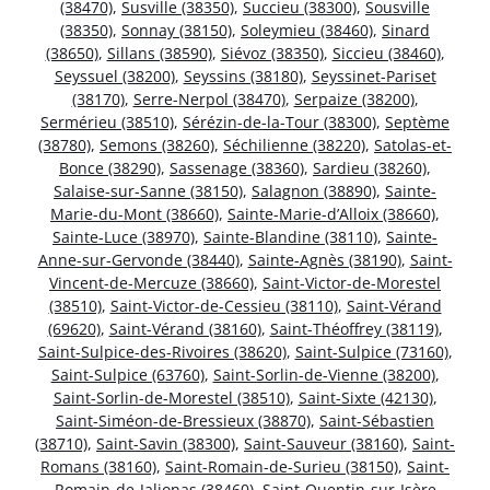
(38470)
,
Susville (38350)
,
Succieu (38300)
,
Sousville
(38350)
,
Sonnay (38150)
,
Soleymieu (38460)
,
Sinard
(38650)
,
Sillans (38590)
,
Siévoz (38350)
,
Siccieu (38460)
,
Seyssuel (38200)
,
Seyssins (38180)
,
Seyssinet-Pariset
(38170)
,
Serre-Nerpol (38470)
,
Serpaize (38200)
,
Sermérieu (38510)
,
Sérézin-de-la-Tour (38300)
,
Septème
(38780)
,
Semons (38260)
,
Séchilienne (38220)
,
Satolas-et-
Bonce (38290)
,
Sassenage (38360)
,
Sardieu (38260)
,
Salaise-sur-Sanne (38150)
,
Salagnon (38890)
,
Sainte-
Marie-du-Mont (38660)
,
Sainte-Marie-d’Alloix (38660)
,
Sainte-Luce (38970)
,
Sainte-Blandine (38110)
,
Sainte-
Anne-sur-Gervonde (38440)
,
Sainte-Agnès (38190)
,
Saint-
Vincent-de-Mercuze (38660)
,
Saint-Victor-de-Morestel
(38510)
,
Saint-Victor-de-Cessieu (38110)
,
Saint-Vérand
(69620)
,
Saint-Vérand (38160)
,
Saint-Théoffrey (38119)
,
Saint-Sulpice-des-Rivoires (38620)
,
Saint-Sulpice (73160)
,
Saint-Sulpice (63760)
,
Saint-Sorlin-de-Vienne (38200)
,
Saint-Sorlin-de-Morestel (38510)
,
Saint-Sixte (42130)
,
Saint-Siméon-de-Bressieux (38870)
,
Saint-Sébastien
(38710)
,
Saint-Savin (38300)
,
Saint-Sauveur (38160)
,
Saint-
Romans (38160)
,
Saint-Romain-de-Surieu (38150)
,
Saint-
Romain-de-Jalionas (38460)
,
Saint-Quentin-sur-Isère