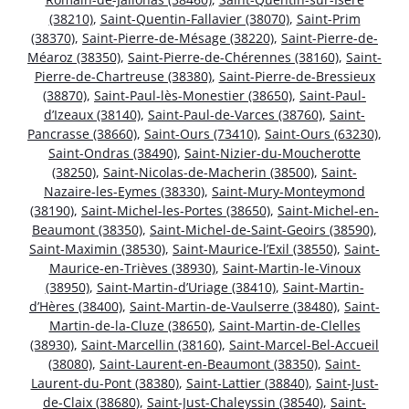
(38210)
,
Saint-Quentin-Fallavier (38070)
,
Saint-Prim
(38370)
,
Saint-Pierre-de-Mésage (38220)
,
Saint-Pierre-de-
Méaroz (38350)
,
Saint-Pierre-de-Chérennes (38160)
,
Saint-
Pierre-de-Chartreuse (38380)
,
Saint-Pierre-de-Bressieux
(38870)
,
Saint-Paul-lès-Monestier (38650)
,
Saint-Paul-
d’Izeaux (38140)
,
Saint-Paul-de-Varces (38760)
,
Saint-
Pancrasse (38660)
,
Saint-Ours (73410)
,
Saint-Ours (63230)
,
Saint-Ondras (38490)
,
Saint-Nizier-du-Moucherotte
(38250)
,
Saint-Nicolas-de-Macherin (38500)
,
Saint-
Nazaire-les-Eymes (38330)
,
Saint-Mury-Monteymond
(38190)
,
Saint-Michel-les-Portes (38650)
,
Saint-Michel-en-
Beaumont (38350)
,
Saint-Michel-de-Saint-Geoirs (38590)
,
Saint-Maximin (38530)
,
Saint-Maurice-l’Exil (38550)
,
Saint-
Maurice-en-Trièves (38930)
,
Saint-Martin-le-Vinoux
(38950)
,
Saint-Martin-d’Uriage (38410)
,
Saint-Martin-
d’Hères (38400)
,
Saint-Martin-de-Vaulserre (38480)
,
Saint-
Martin-de-la-Cluze (38650)
,
Saint-Martin-de-Clelles
(38930)
,
Saint-Marcellin (38160)
,
Saint-Marcel-Bel-Accueil
(38080)
,
Saint-Laurent-en-Beaumont (38350)
,
Saint-
Laurent-du-Pont (38380)
,
Saint-Lattier (38840)
,
Saint-Just-
de-Claix (38680)
,
Saint-Just-Chaleyssin (38540)
,
Saint-