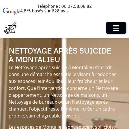
Téléphone :
06.07.58.08.82
4.8/5 basés sur 628 avis
NETTOYAGE APRÈS SUICIDE
À MONTALIEU
Le Nettoyage après suicide à Montalieu s’inscrit
dans une démarche essentielle visant à redonner
aux espaces leur équilibre, leur fraîcheur et leur
confort. Que l’intervention concerne un Nettoyage
d’appartement, un Nettoyage de maisons, un
Nettoyage de bureaux ou un Nettoyage après
chantier, l’objectif reste le même : créer un cadre
propre, sain et agréable à vivre.
Les espaces de Montalieu sont souvent sollicités,