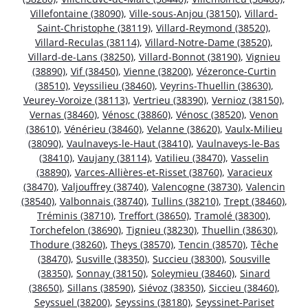
Villefontaine (38090)
,
Ville-sous-Anjou (38150)
,
Villard-
Saint-Christophe (38119)
,
Villard-Reymond (38520)
,
Villard-Reculas (38114)
,
Villard-Notre-Dame (38520)
,
Villard-de-Lans (38250)
,
Villard-Bonnot (38190)
,
Vignieu
(38890)
,
Vif (38450)
,
Vienne (38200)
,
Vézeronce-Curtin
(38510)
,
Veyssilieu (38460)
,
Veyrins-Thuellin (38630)
,
Veurey-Voroize (38113)
,
Vertrieu (38390)
,
Vernioz (38150)
,
Vernas (38460)
,
Vénosc (38860)
,
Vénosc (38520)
,
Venon
(38610)
,
Vénérieu (38460)
,
Velanne (38620)
,
Vaulx-Milieu
(38090)
,
Vaulnaveys-le-Haut (38410)
,
Vaulnaveys-le-Bas
(38410)
,
Vaujany (38114)
,
Vatilieu (38470)
,
Vasselin
(38890)
,
Varces-Allières-et-Risset (38760)
,
Varacieux
(38470)
,
Valjouffrey (38740)
,
Valencogne (38730)
,
Valencin
(38540)
,
Valbonnais (38740)
,
Tullins (38210)
,
Trept (38460)
,
Tréminis (38710)
,
Treffort (38650)
,
Tramolé (38300)
,
Torchefelon (38690)
,
Tignieu (38230)
,
Thuellin (38630)
,
Thodure (38260)
,
Theys (38570)
,
Tencin (38570)
,
Têche
(38470)
,
Susville (38350)
,
Succieu (38300)
,
Sousville
(38350)
,
Sonnay (38150)
,
Soleymieu (38460)
,
Sinard
(38650)
,
Sillans (38590)
,
Siévoz (38350)
,
Siccieu (38460)
,
Seyssuel (38200)
,
Seyssins (38180)
,
Seyssinet-Pariset