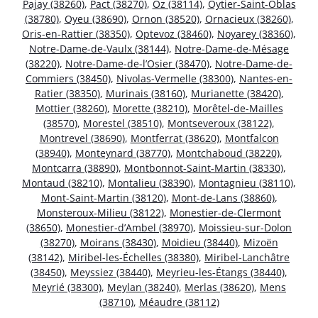
Pajay (38260)
,
Pact (38270)
,
Oz (38114)
,
Oytier-Saint-Oblas
(38780)
,
Oyeu (38690)
,
Ornon (38520)
,
Ornacieux (38260)
,
Oris-en-Rattier (38350)
,
Optevoz (38460)
,
Noyarey (38360)
,
Notre-Dame-de-Vaulx (38144)
,
Notre-Dame-de-Mésage
(38220)
,
Notre-Dame-de-l’Osier (38470)
,
Notre-Dame-de-
Commiers (38450)
,
Nivolas-Vermelle (38300)
,
Nantes-en-
Ratier (38350)
,
Murinais (38160)
,
Murianette (38420)
,
Mottier (38260)
,
Morette (38210)
,
Morêtel-de-Mailles
(38570)
,
Morestel (38510)
,
Montseveroux (38122)
,
Montrevel (38690)
,
Montferrat (38620)
,
Montfalcon
(38940)
,
Monteynard (38770)
,
Montchaboud (38220)
,
Montcarra (38890)
,
Montbonnot-Saint-Martin (38330)
,
Montaud (38210)
,
Montalieu (38390)
,
Montagnieu (38110)
,
Mont-Saint-Martin (38120)
,
Mont-de-Lans (38860)
,
Monsteroux-Milieu (38122)
,
Monestier-de-Clermont
(38650)
,
Monestier-d’Ambel (38970)
,
Moissieu-sur-Dolon
(38270)
,
Moirans (38430)
,
Moidieu (38440)
,
Mizoën
(38142)
,
Miribel-les-Échelles (38380)
,
Miribel-Lanchâtre
(38450)
,
Meyssiez (38440)
,
Meyrieu-les-Étangs (38440)
,
Meyrié (38300)
,
Meylan (38240)
,
Merlas (38620)
,
Mens
(38710)
,
Méaudre (38112)