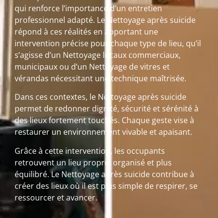
qui renforce l’importance d’un entretien
professionnel adapté. Le Nettoyage après suicide
répond à ces réalités en apportant une
intervention précise pour chaque type de lieu, qu’il
s’agisse d’un Nettoyage locaux commerciaux,
municipaux ou d’un Nettoyage de vitres et
vérandas nécessitant une technique maîtrisée.
Dans ces contextes, le Nettoyage après suicide
permet de redonner dignité, sécurité et sérénité à
des lieux fortement touchés. Chaque geste vise à
restaurer un environnement vivable et apaisant.
Grâce à cette intervention, les occupants
retrouvent un lieu propre, organisé et plus
équilibré. Le Nettoyage après suicide contribue à
créer des lieux où il est plus simple de respirer, se
ressourcer et avancer.