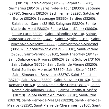
(38170)
,
Serre-Nerpol (38470)
,
Serpaize (38200)
,
Sermérieu (38510)
,
Sérézin-de-la-Tour (38300)
,
Septème
(38780)
,
Semons (38260)
,
Séchilienne (38220)
,
Satolas-et-
Bonce (38290)
,
Sassenage (38360)
,
Sardieu (38260)
,
Salaise-sur-Sanne (38150)
,
Salagnon (38890)
,
Sainte-
Marie-du-Mont (38660)
,
Sainte-Marie-d’Alloix (38660)
,
Sainte-Luce (38970)
,
Sainte-Blandine (38110)
,
Sainte-
Anne-sur-Gervonde (38440)
,
Sainte-Agnès (38190)
,
Saint-
Vincent-de-Mercuze (38660)
,
Saint-Victor-de-Morestel
(38510)
,
Saint-Victor-de-Cessieu (38110)
,
Saint-Vérand
(69620)
,
Saint-Vérand (38160)
,
Saint-Théoffrey (38119)
,
Saint-Sulpice-des-Rivoires (38620)
,
Saint-Sulpice (73160)
,
Saint-Sulpice (63760)
,
Saint-Sorlin-de-Vienne (38200)
,
Saint-Sorlin-de-Morestel (38510)
,
Saint-Sixte (42130)
,
Saint-Siméon-de-Bressieux (38870)
,
Saint-Sébastien
(38710)
,
Saint-Savin (38300)
,
Saint-Sauveur (38160)
,
Saint-
Romans (38160)
,
Saint-Romain-de-Surieu (38150)
,
Saint-
Romain-de-Jalionas (38460)
,
Saint-Quentin-sur-Isère
(38210)
,
Saint-Quentin-Fallavier (38070)
,
Saint-Prim
(38370)
,
Saint-Pierre-de-Mésage (38220)
,
Saint-Pierre-de-
Méaroz (38350)
,
Saint-Pierre-de-Chérennes (38160)
,
Saint-