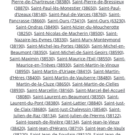
Pierre-de-Chartreuse (38380)
,
Saint-Pierre-de-Bressieux
(38870)
,
Saint-Paul-lès-Monestier (38650)
,
Saint-Paul-
d’Izeaux (38140)
,
Saint-Paul-de-Varces (38760)
,
Saint-
Pancrasse (38660)
,
Saint-Ours (73410)
,
Saint-Ours (63230)
,
Saint-Ondras (38490)
,
Saint-Nizier-du-Moucherotte
(38250)
,
Saint-Nicolas-de-Macherin (38500)
,
Saint-
Nazaire-les-Eymes (38330)
,
Saint-Mury-Monteymond
(38190)
,
Saint-Michel-les-Portes (38650)
,
Saint-Michel-en-
Beaumont (38350)
,
Saint-Michel-de-Saint-Geoirs (38590)
,
Saint-Maximin (38530)
,
Saint-Maurice-l’Exil (38550)
,
Saint-
Maurice-en-Trièves (38930)
,
Saint-Martin-le-Vinoux
(38950)
,
Saint-Martin-d’Uriage (38410)
,
Saint-Martin-
d’Hères (38400)
,
Saint-Martin-de-Vaulserre (38480)
,
Saint-
Martin-de-la-Cluze (38650)
,
Saint-Martin-de-Clelles
(38930)
,
Saint-Marcellin (38160)
,
Saint-Marcel-Bel-Accueil
(38080)
,
Saint-Laurent-en-Beaumont (38350)
,
Saint-
Laurent-du-Pont (38380)
,
Saint-Lattier (38840)
,
Saint-Just-
de-Claix (38680)
,
Saint-Just-Chaleyssin (38540)
,
Saint-
Julien-de-Raz (38134)
,
Saint-Julien-de-l’Herms (38122)
,
Saint-Joseph-de-Rivière (38134)
,
Saint-Jean-le-Vieux
(38420)
,
Saint-Jean-d’Hérans (38710)
,
Saint-Jean-de-Vaulx
(38220)
,
Saint-Jean-de-Soudain (38110)
,
Saint-Jean-de-