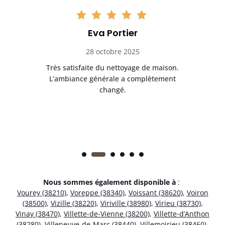
Eva Portier
28 octobre 2025
ble.
Très satisfaite du nettoyage de maison.
Le 
 en
L’ambiance générale a complètement
ret
changé.
Nous sommes également disponible à
:
Vourey (38210)
,
Voreppe (38340)
,
Voissant (38620)
,
Voiron
(38500)
,
Vizille (38220)
,
Viriville (38980)
,
Virieu (38730)
,
Vinay (38470)
,
Villette-de-Vienne (38200)
,
Villette-d’Anthon
(38280)
,
Villeneuve-de-Marc (38440)
,
Villemoirieu (38460)
,