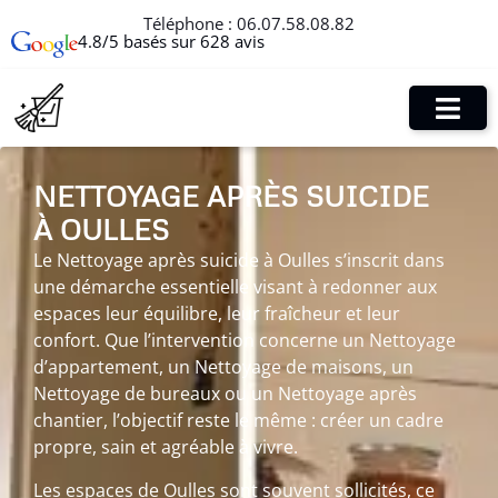
Téléphone :
06.07.58.08.82
4.8/5 basés sur 628 avis
NETTOYAGE APRÈS SUICIDE
À OULLES
Le Nettoyage après suicide à Oulles s’inscrit dans
une démarche essentielle visant à redonner aux
espaces leur équilibre, leur fraîcheur et leur
confort. Que l’intervention concerne un Nettoyage
d’appartement, un Nettoyage de maisons, un
Nettoyage de bureaux ou un Nettoyage après
chantier, l’objectif reste le même : créer un cadre
propre, sain et agréable à vivre.
Les espaces de Oulles sont souvent sollicités, ce