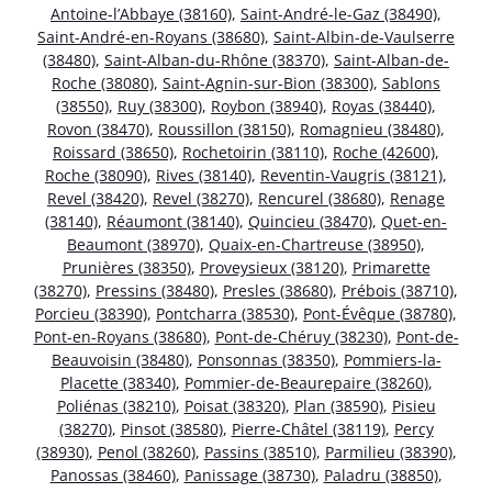
Antoine-l’Abbaye (38160)
,
Saint-André-le-Gaz (38490)
,
Saint-André-en-Royans (38680)
,
Saint-Albin-de-Vaulserre
(38480)
,
Saint-Alban-du-Rhône (38370)
,
Saint-Alban-de-
Roche (38080)
,
Saint-Agnin-sur-Bion (38300)
,
Sablons
(38550)
,
Ruy (38300)
,
Roybon (38940)
,
Royas (38440)
,
Rovon (38470)
,
Roussillon (38150)
,
Romagnieu (38480)
,
Roissard (38650)
,
Rochetoirin (38110)
,
Roche (42600)
,
Roche (38090)
,
Rives (38140)
,
Reventin-Vaugris (38121)
,
Revel (38420)
,
Revel (38270)
,
Rencurel (38680)
,
Renage
(38140)
,
Réaumont (38140)
,
Quincieu (38470)
,
Quet-en-
Beaumont (38970)
,
Quaix-en-Chartreuse (38950)
,
Prunières (38350)
,
Proveysieux (38120)
,
Primarette
(38270)
,
Pressins (38480)
,
Presles (38680)
,
Prébois (38710)
,
Porcieu (38390)
,
Pontcharra (38530)
,
Pont-Évêque (38780)
,
Pont-en-Royans (38680)
,
Pont-de-Chéruy (38230)
,
Pont-de-
Beauvoisin (38480)
,
Ponsonnas (38350)
,
Pommiers-la-
Placette (38340)
,
Pommier-de-Beaurepaire (38260)
,
Poliénas (38210)
,
Poisat (38320)
,
Plan (38590)
,
Pisieu
(38270)
,
Pinsot (38580)
,
Pierre-Châtel (38119)
,
Percy
(38930)
,
Penol (38260)
,
Passins (38510)
,
Parmilieu (38390)
,
Panossas (38460)
,
Panissage (38730)
,
Paladru (38850)
,