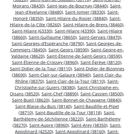
Moirans (38430)
,
Saint-Jean-de-Bournay (38440)
,
Saint-
Jean-d’Avelanne (38480)
,
Saint-Ismier (38330)
,
Saint-
Honoré (38350)
,
Saint-Hilaire-du-Rosier (38840)
,
Saint-
Hilaire-de-la-Côte (38260)
,
Saint-Hilaire-de-Brens (38460)
,
Saint-Hilaire (63330)
,
Saint-Hilaire (43390)
,
Saint-Hilaire
(38660)
,
Saint-Guillaume (38650)
,
Saint-Gervais (38470)
,
Saint-Georges-d’Espéranche (38790)
,
Saint-Georges-de-
Commiers (38450)
,
Saint-Geoirs (38590)
,
Saint-Geoire-en-
Valdaine (38620)
,
Saint-Étienne-de-Saint-Geoirs (38590)
,
Saint-Étienne-de-Crossey (38960)
,
Saint-Égrève (38120)
,
Saint-Didier-de-la-Tour (38110)
,
Saint-Didier-de-Bizonnes
(38690)
,
Saint-Clair-sur-Galaure (38940)
,
Saint-Clair-du-
Rhône (38370)
,
Saint-Clair-de-la-Tour (38110)
,
Saint-
Christophe-sur-Guiers (38380)
,
Saint-Christophe-en-
Oisans (38520)
,
Saint-Chef (38890)
,
Saint-Cassien (38500)
,
Saint-Bueil (38620)
,
Saint-Bonnet-de-Chavagne (38840)
,
Saint-Blaise-du-Buis (38140)
,
Saint-Baudille-et-Pipet
(38710)
,
Saint-Baudille-de-la-Tour (38118)
,
Saint-
Barthélemy-de-Séchilienne (38220)
,
Saint-Barthélemy
(38270)
,
Saint-Aupre (38960)
,
Saint-Arey (38350)
,
Saint-
Appolinard (42520)
,
Saint-Appolinard (38160)
,
Saint-