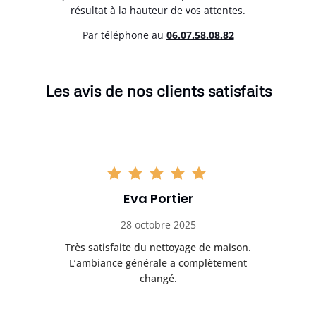
résultat à la hauteur de vos attentes.
Par téléphone au
06.07.58.08.82
Les avis de nos clients satisfaits
Eva Portier
28 octobre 2025
ble.
Très satisfaite du nettoyage de maison.
Le 
 en
L’ambiance générale a complètement
ret
changé.