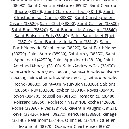
(38690)
,
Saint-Clair-sur-Galaure (38940)
,
Saint-Clair-du-
Rhône (38370)
,
Saint-Clair-de-la-Tour (38110)
,
Saint-
Christophe-sur-Guiers (38380)
,
Saint-Christophe-en-
Oisans (38520)
,
Saint-Chef (38890)
,
Saint-Cassien (38500)
,
Saint-Bueil (38620)
,
Saint-Bonnet-de-Chavagne (38840)
,
Saint-Blaise-du-Buis (38140)
,
Saint-Baudille-et-Pipet
(38710)
,
Saint-Baudille-de-la-Tour (38118)
,
Saint-
Barthélemy-de-Séchilienne (38220)
,
Saint-Barthélemy
(38270)
,
Saint-Aupre (38960)
,
Saint-Arey (38350)
,
Saint-
Appolinard (42520)
,
Saint-Appolinard (38160)
,
Saint-
Antoine-l’Abbaye (38160)
,
Saint-André-le-Gaz (38490)
,
Saint-André-en-Royans (38680)
,
Saint-Albin-de-Vaulserre
(38480)
,
Saint-Alban-du-Rhône (38370)
,
Saint-Alban-de-
Roche (38080)
,
Saint-Agnin-sur-Bion (38300)
,
Sablons
(38550)
,
Ruy (38300)
,
Roybon (38940)
,
Royas (38440)
,
Rovon (38470)
,
Roussillon (38150)
,
Romagnieu (38480)
,
Roissard (38650)
,
Rochetoirin (38110)
,
Roche (42600)
,
Roche (38090)
,
Rives (38140)
,
Reventin-Vaugris (38121)
,
Revel (38420)
,
Revel (38270)
,
Rencurel (38680)
,
Renage
(38140)
,
Réaumont (38140)
,
Quincieu (38470)
,
Quet-en-
Beaumont (38970)
,
Quaix-en-Chartreuse (38950)
,