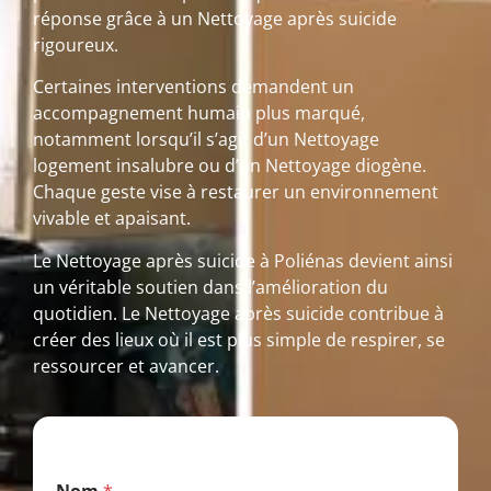
réponse grâce à un Nettoyage après suicide
rigoureux.
Certaines interventions demandent un
accompagnement humain plus marqué,
notamment lorsqu’il s’agit d’un Nettoyage
logement insalubre ou d’un Nettoyage diogène.
Chaque geste vise à restaurer un environnement
vivable et apaisant.
Le Nettoyage après suicide à Poliénas devient ainsi
un véritable soutien dans l’amélioration du
quotidien. Le Nettoyage après suicide contribue à
créer des lieux où il est plus simple de respirer, se
ressourcer et avancer.
N