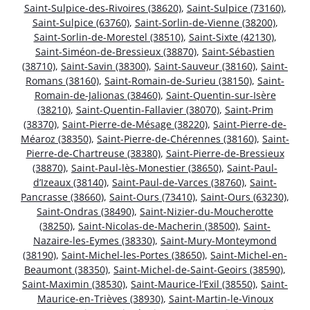
Saint-Sulpice-des-Rivoires (38620)
,
Saint-Sulpice (73160)
,
Saint-Sulpice (63760)
,
Saint-Sorlin-de-Vienne (38200)
,
Saint-Sorlin-de-Morestel (38510)
,
Saint-Sixte (42130)
,
Saint-Siméon-de-Bressieux (38870)
,
Saint-Sébastien
(38710)
,
Saint-Savin (38300)
,
Saint-Sauveur (38160)
,
Saint-
Romans (38160)
,
Saint-Romain-de-Surieu (38150)
,
Saint-
Romain-de-Jalionas (38460)
,
Saint-Quentin-sur-Isère
(38210)
,
Saint-Quentin-Fallavier (38070)
,
Saint-Prim
(38370)
,
Saint-Pierre-de-Mésage (38220)
,
Saint-Pierre-de-
Méaroz (38350)
,
Saint-Pierre-de-Chérennes (38160)
,
Saint-
Pierre-de-Chartreuse (38380)
,
Saint-Pierre-de-Bressieux
(38870)
,
Saint-Paul-lès-Monestier (38650)
,
Saint-Paul-
d’Izeaux (38140)
,
Saint-Paul-de-Varces (38760)
,
Saint-
Pancrasse (38660)
,
Saint-Ours (73410)
,
Saint-Ours (63230)
,
Saint-Ondras (38490)
,
Saint-Nizier-du-Moucherotte
(38250)
,
Saint-Nicolas-de-Macherin (38500)
,
Saint-
Nazaire-les-Eymes (38330)
,
Saint-Mury-Monteymond
(38190)
,
Saint-Michel-les-Portes (38650)
,
Saint-Michel-en-
Beaumont (38350)
,
Saint-Michel-de-Saint-Geoirs (38590)
,
Saint-Maximin (38530)
,
Saint-Maurice-l’Exil (38550)
,
Saint-
Maurice-en-Trièves (38930)
,
Saint-Martin-le-Vinoux