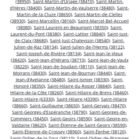
(38950)
,
Saint-Martin-d’Uriage (38410)
,
Saint-Martin-
d’Hères (38400)
,
Saint-Martin-de-Vaulserre (38480)
,
Saint-
Martin-de-la-Cluze (38650)
,
Saint-Martin-de-Clelles
(38930)
,
Saint-Marcellin (38160)
,
Saint-Marcel-Bel-Accueil
(38080)
,
Saint-Laurent-en-Beaumont (38350)
,
Saint-
Laurent-du-Pont (38380)
,
Saint-Lattier (38840)
,
Saint-Just-
de-Claix (38680)
,
Saint-Just-Chaleyssin (38540)
,
Saint-
Julien-de-Raz (38134)
,
Saint-Julien-de-l’Herms (38122)
,
Saint-Joseph-de-Rivière (38134)
,
Saint-Jean-le-Vieux
(38420)
,
Saint-Jean-d’Hérans (38710)
,
Saint-Jean-de-Vaulx
(38220)
,
Saint-Jean-de-Soudain (38110)
,
Saint-Jean-de-
Moirans (38430)
,
Saint-Jean-de-Bournay (38440)
,
Saint-
Jean-d’Avelanne (38480)
,
Saint-Ismier (38330)
,
Saint-
Honoré (38350)
,
Saint-Hilaire-du-Rosier (38840)
,
Saint-
Hilaire-de-la-Côte (38260)
,
Saint-Hilaire-de-Brens (38460)
,
Saint-Hilaire (63330)
,
Saint-Hilaire (43390)
,
Saint-Hilaire
(38660)
,
Saint-Guillaume (38650)
,
Saint-Gervais (38470)
,
Saint-Georges-d’Espéranche (38790)
,
Saint-Georges-de-
Commiers (38450)
,
Saint-Geoirs (38590)
,
Saint-Geoire-en-
Valdaine (38620)
,
Saint-Étienne-de-Saint-Geoirs (38590)
,
Saint-Étienne-de-Crossey (38960)
,
Saint-Égrève (38120)
,
Saint-Didier-de-la-Tour (38110)
,
Saint-Didier-de-Bizonnes