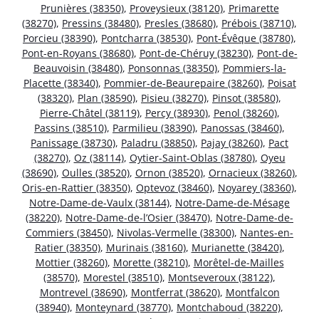
Prunières (38350)
,
Proveysieux (38120)
,
Primarette
(38270)
,
Pressins (38480)
,
Presles (38680)
,
Prébois (38710)
,
Porcieu (38390)
,
Pontcharra (38530)
,
Pont-Évêque (38780)
,
Pont-en-Royans (38680)
,
Pont-de-Chéruy (38230)
,
Pont-de-
Beauvoisin (38480)
,
Ponsonnas (38350)
,
Pommiers-la-
Placette (38340)
,
Pommier-de-Beaurepaire (38260)
,
Poisat
(38320)
,
Plan (38590)
,
Pisieu (38270)
,
Pinsot (38580)
,
Pierre-Châtel (38119)
,
Percy (38930)
,
Penol (38260)
,
Passins (38510)
,
Parmilieu (38390)
,
Panossas (38460)
,
Panissage (38730)
,
Paladru (38850)
,
Pajay (38260)
,
Pact
(38270)
,
Oz (38114)
,
Oytier-Saint-Oblas (38780)
,
Oyeu
(38690)
,
Oulles (38520)
,
Ornon (38520)
,
Ornacieux (38260)
,
Oris-en-Rattier (38350)
,
Optevoz (38460)
,
Noyarey (38360)
,
Notre-Dame-de-Vaulx (38144)
,
Notre-Dame-de-Mésage
(38220)
,
Notre-Dame-de-l’Osier (38470)
,
Notre-Dame-de-
Commiers (38450)
,
Nivolas-Vermelle (38300)
,
Nantes-en-
Ratier (38350)
,
Murinais (38160)
,
Murianette (38420)
,
Mottier (38260)
,
Morette (38210)
,
Morêtel-de-Mailles
(38570)
,
Morestel (38510)
,
Montseveroux (38122)
,
Montrevel (38690)
,
Montferrat (38620)
,
Montfalcon
(38940)
,
Monteynard (38770)
,
Montchaboud (38220)
,