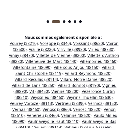
Nous sommes également disponible à
:
Vourey (38210)
,
Voreppe (38340)
,
Voissant (38620)
,
Voiron
(38500)
,
Vizille (38220)
,
Viriville (38980)
,
Virieu (38730)
,
Vinay (38470)
,
Villette-de-Vienne (38200)
,
Villette-d’Anthon
(38280)
,
Villeneuve-de-Marc (38440)
,
Villemoirieu (38460)
,
Villefontaine (38090)
,
Ville-sous-Anjou (38150)
,
Villard-
Saint-Christophe (38119)
,
Villard-Reymond (38520)
,
Villard-Reculas (38114)
,
Villard-Notre-Dame (38520)
,
Villard-de-Lans (38250)
,
Villard-Bonnot (38190)
,
Vignieu
(38890)
,
Vif (38450)
,
Vienne (38200)
,
Vézeronce-Curtin
(38510)
,
Veyssilieu (38460)
,
Veyrins-Thuellin (38630)
,
Veurey-Voroize (38113)
,
Vertrieu (38390)
,
Vernioz (38150)
,
Vernas (38460)
,
Vénosc (38860)
,
Vénosc (38520)
,
Venon
(38610)
,
Vénérieu (38460)
,
Velanne (38620)
,
Vaulx-Milieu
(38090)
,
Vaulnaveys-le-Haut (38410)
,
Vaulnaveys-le-Bas
(38410)
,
Vaujany (38114)
,
Vatilieu (38470)
,
Vasselin