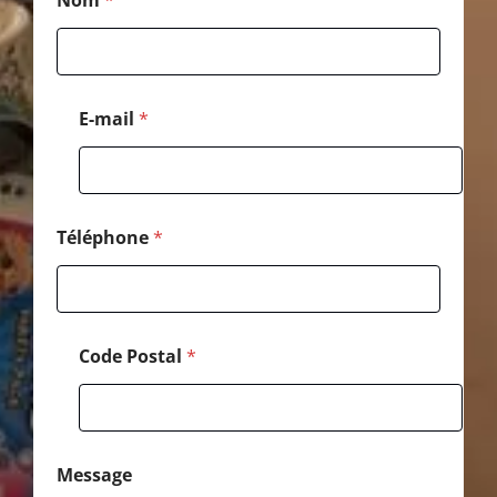
Nom
*
o
m
*
*
E-mail
*
Téléphone
*
Code Postal
*
Message