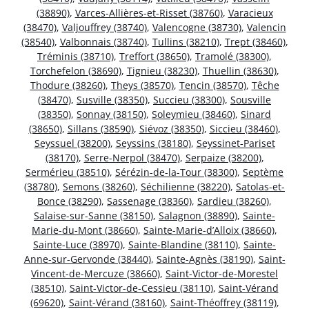
(38890)
,
Varces-Allières-et-Risset (38760)
,
Varacieux
(38470)
,
Valjouffrey (38740)
,
Valencogne (38730)
,
Valencin
(38540)
,
Valbonnais (38740)
,
Tullins (38210)
,
Trept (38460)
,
Tréminis (38710)
,
Treffort (38650)
,
Tramolé (38300)
,
Torchefelon (38690)
,
Tignieu (38230)
,
Thuellin (38630)
,
Thodure (38260)
,
Theys (38570)
,
Tencin (38570)
,
Têche
(38470)
,
Susville (38350)
,
Succieu (38300)
,
Sousville
(38350)
,
Sonnay (38150)
,
Soleymieu (38460)
,
Sinard
(38650)
,
Sillans (38590)
,
Siévoz (38350)
,
Siccieu (38460)
,
Seyssuel (38200)
,
Seyssins (38180)
,
Seyssinet-Pariset
(38170)
,
Serre-Nerpol (38470)
,
Serpaize (38200)
,
Sermérieu (38510)
,
Sérézin-de-la-Tour (38300)
,
Septème
(38780)
,
Semons (38260)
,
Séchilienne (38220)
,
Satolas-et-
Bonce (38290)
,
Sassenage (38360)
,
Sardieu (38260)
,
Salaise-sur-Sanne (38150)
,
Salagnon (38890)
,
Sainte-
Marie-du-Mont (38660)
,
Sainte-Marie-d’Alloix (38660)
,
Sainte-Luce (38970)
,
Sainte-Blandine (38110)
,
Sainte-
Anne-sur-Gervonde (38440)
,
Sainte-Agnès (38190)
,
Saint-
Vincent-de-Mercuze (38660)
,
Saint-Victor-de-Morestel
(38510)
,
Saint-Victor-de-Cessieu (38110)
,
Saint-Vérand
(69620)
,
Saint-Vérand (38160)
,
Saint-Théoffrey (38119)
,