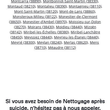
Montcarra (38890)
,
Montbonnot-Saint-Martin (38330)
,
Montaud (38210)
,
Montalieu (38390)
,
Montagnieu (38110)
,
Mont-Saint-Martin (38120)
,
Mont-de-Lans (38860)
,
Monsteroux-Milieu (38122)
,
Monestier-de-Clermont
(38650)
,
Monestier-d’Ambel (38970)
,
Moissieu-sur-Dolon
(38270)
,
Moirans (38430)
,
Moidieu (38440)
,
Mizoën
(38142)
,
Miribel-les-Échelles (38380)
,
Miribel-Lanchâtre
(38450)
,
Meyssiez (38440)
,
Meyrieu-les-Étangs (38440)
,
Meyrié (38300)
,
Meylan (38240)
,
Merlas (38620)
,
Mens
(38710)
,
Méaudre (38112)
Si vous avez besoin de Nettoyage après
suicide, n'hésitez pas à nous appeler.