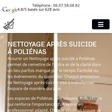
Téléphone :
06.07.58.08.82
4.8/5 basés sur 628 avis
NETTOYAGE APRÈS SUICIDE
À POLIÉNAS
Assurer un Nettoyage après suicide à Poliénas
permet de remettre de l’ordre et de la clarté dans
un lieu parfois marqué par le temps, l’activité ou
les événements du quotidien. Chaque prestation
de Nettoyage après suicide vise à transformer
l’espace de manière durable.
Les espaces de Poliénas sont souvent sollicités, ce
qui renforce l’importance d’un entretien
professionnel adapté. Chaque situation trouve sa