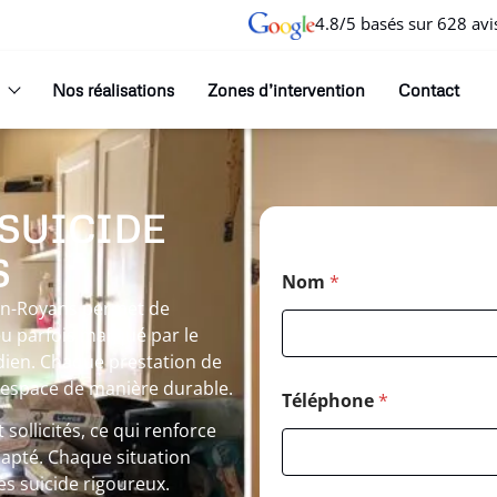
4.8/5 basés sur 628 avi
Nos réalisations
Zones d’intervention
Contact
 SUICIDE
S
Nom
*
-en-Royans permet de
ieu parfois marqué par le
idien. Chaque prestation de
l’espace de manière durable.
Téléphone
*
ollicités, ce qui renforce
dapté. Chaque situation
s suicide rigoureux.