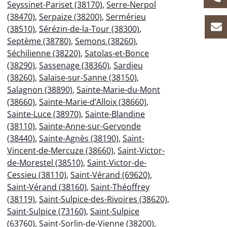
Seyssinet-Pariset (38170)
,
Serre-Nerpol
(38470)
,
Serpaize (38200)
,
Sermérieu
(38510)
,
Sérézin-de-la-Tour (38300)
,
Septème (38780)
,
Semons (38260)
,
Séchilienne (38220)
,
Satolas-et-Bonce
(38290)
,
Sassenage (38360)
,
Sardieu
(38260)
,
Salaise-sur-Sanne (38150)
,
Salagnon (38890)
,
Sainte-Marie-du-Mont
(38660)
,
Sainte-Marie-d’Alloix (38660)
,
Sainte-Luce (38970)
,
Sainte-Blandine
(38110)
,
Sainte-Anne-sur-Gervonde
(38440)
,
Sainte-Agnès (38190)
,
Saint-
Vincent-de-Mercuze (38660)
,
Saint-Victor-
de-Morestel (38510)
,
Saint-Victor-de-
Cessieu (38110)
,
Saint-Vérand (69620)
,
Saint-Vérand (38160)
,
Saint-Théoffrey
(38119)
,
Saint-Sulpice-des-Rivoires (38620)
,
Saint-Sulpice (73160)
,
Saint-Sulpice
(63760)
,
Saint-Sorlin-de-Vienne (38200)
,