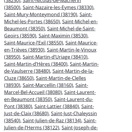
(38250)
,
Saint-Nicolas-de-Macherin
(38500)
,
Saint-Nazaire-les-Eymes (38330)
,
Saint-Mury-Monteymond (38190)
,
Saint-
Michel-les-Portes (38650)
,
Saint-Michel-en-
Beaumont (38350)
,
Saint-Michel-de-Saint-
Geoirs (38590)
,
Saint-Maximin (38530)
,
Saint-Maurice-l’Exil (38550)
,
Saint-Maurice-
en-Trièves (38930)
,
Saint-Martin-le-Vinoux
(38950)
,
Saint-Martin-d’Uriage (38410)
,
Saint-Martin-d’Hères (38400)
,
Saint-Martin-
de-Vaulserre (38480)
,
Saint-Martin-de-la-
Cluze (38650)
,
Saint-Martin-de-Clelles
(38930)
,
Saint-Marcellin (38160)
,
Saint-
Marcel-Bel-Accueil (38080)
,
Saint-Laurent-
en-Beaumont (38350)
,
Saint-Laurent-du-
Pont (38380)
,
Saint-Lattier (38840)
,
Saint-
Just-de-Claix (38680)
,
Saint-Just-Chaleyssin
(38540)
,
Saint-Julien-de-Raz (38134)
,
Saint-
Julien-de-l’Herms (38122)
,
Saint-Joseph-de-