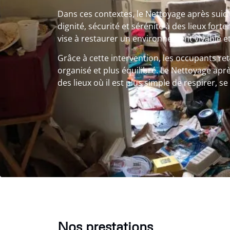
Dans ces contextes, le Nettoyage après sui
dignité, sécurité et sérénité à des lieux fo
vise à restaurer un environnement vivable et
Grâce à cette intervention, les occupants re
organisé et plus équilibré. Le Nettoyage apr
des lieux où il est plus simple de respirer, s
Nos prestations