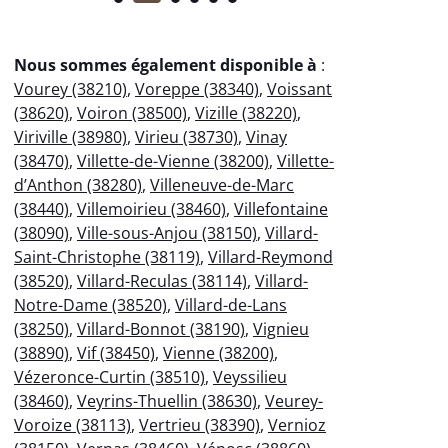
Nous sommes également disponible à
:
Vourey (38210)
,
Voreppe (38340)
,
Voissant
(38620)
,
Voiron (38500)
,
Vizille (38220)
,
Viriville (38980)
,
Virieu (38730)
,
Vinay
(38470)
,
Villette-de-Vienne (38200)
,
Villette-
d’Anthon (38280)
,
Villeneuve-de-Marc
(38440)
,
Villemoirieu (38460)
,
Villefontaine
(38090)
,
Ville-sous-Anjou (38150)
,
Villard-
Saint-Christophe (38119)
,
Villard-Reymond
(38520)
,
Villard-Reculas (38114)
,
Villard-
Notre-Dame (38520)
,
Villard-de-Lans
(38250)
,
Villard-Bonnot (38190)
,
Vignieu
(38890)
,
Vif (38450)
,
Vienne (38200)
,
Vézeronce-Curtin (38510)
,
Veyssilieu
(38460)
,
Veyrins-Thuellin (38630)
,
Veurey-
Voroize (38113)
,
Vertrieu (38390)
,
Vernioz