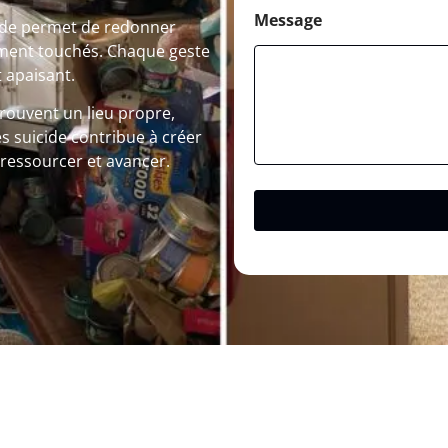
Message
cide permet de redonner
rtement touchés. Chaque geste
 apaisant.
trouvent un lieu propre,
ès suicide contribue à créer
e ressourcer et avancer.