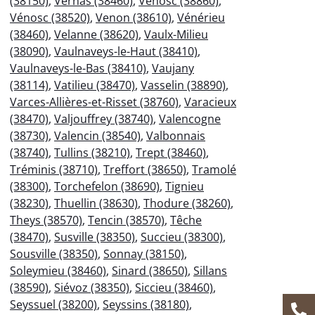
(38150)
,
Vernas (38460)
,
Vénosc (38860)
,
Vénosc (38520)
,
Venon (38610)
,
Vénérieu
(38460)
,
Velanne (38620)
,
Vaulx-Milieu
(38090)
,
Vaulnaveys-le-Haut (38410)
,
Vaulnaveys-le-Bas (38410)
,
Vaujany
(38114)
,
Vatilieu (38470)
,
Vasselin (38890)
,
Varces-Allières-et-Risset (38760)
,
Varacieux
(38470)
,
Valjouffrey (38740)
,
Valencogne
(38730)
,
Valencin (38540)
,
Valbonnais
(38740)
,
Tullins (38210)
,
Trept (38460)
,
Tréminis (38710)
,
Treffort (38650)
,
Tramolé
(38300)
,
Torchefelon (38690)
,
Tignieu
(38230)
,
Thuellin (38630)
,
Thodure (38260)
,
Theys (38570)
,
Tencin (38570)
,
Têche
(38470)
,
Susville (38350)
,
Succieu (38300)
,
Sousville (38350)
,
Sonnay (38150)
,
Soleymieu (38460)
,
Sinard (38650)
,
Sillans
(38590)
,
Siévoz (38350)
,
Siccieu (38460)
,
Seyssuel (38200)
,
Seyssins (38180)
,