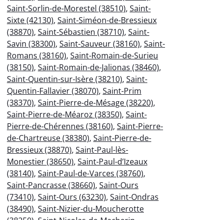
Saint-Sorlin-de-Morestel (38510)
,
Saint-
Sixte (42130)
,
Saint-Siméon-de-Bressieux
(38870)
,
Saint-Sébastien (38710)
,
Saint-
Savin (38300)
,
Saint-Sauveur (38160)
,
Saint-
Romans (38160)
,
Saint-Romain-de-Surieu
(38150)
,
Saint-Romain-de-Jalionas (38460)
,
Saint-Quentin-sur-Isère (38210)
,
Saint-
Quentin-Fallavier (38070)
,
Saint-Prim
(38370)
,
Saint-Pierre-de-Mésage (38220)
,
Saint-Pierre-de-Méaroz (38350)
,
Saint-
Pierre-de-Chérennes (38160)
,
Saint-Pierre-
de-Chartreuse (38380)
,
Saint-Pierre-de-
Bressieux (38870)
,
Saint-Paul-lès-
Monestier (38650)
,
Saint-Paul-d’Izeaux
(38140)
,
Saint-Paul-de-Varces (38760)
,
Saint-Pancrasse (38660)
,
Saint-Ours
(73410)
,
Saint-Ours (63230)
,
Saint-Ondras
(38490)
,
Saint-Nizier-du-Moucherotte