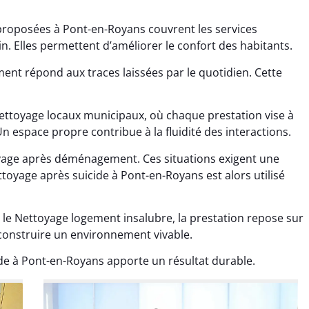
proposées à Pont-en-Royans couvrent les services
. Elles permettent d’améliorer le confort des habitants.
ent répond aux traces laissées par le quotidien. Cette
ettoyage locaux municipaux, où chaque prestation vise à
ana Gresset
Noham Giraudet
n espace propre contribue à la fluidité des interactions.
 décembre 2025
16 octobre 2025
oyage après déménagement. Ces situations exigent une
age après chantier
Nettoyage d’appartement
toyage après suicide à Pont-en-Royans est alors utilisé
ssi. Tout a été remis
impeccable. Une vraie
tat rapidement et
sensation de fraîcheur en
 le Nettoyage logement insalubre, la prestation repose sur
proprement.
rentrant chez soi.
econstruire un environnement vivable.
de à Pont-en-Royans apporte un résultat durable.