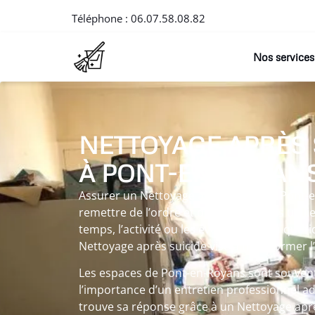
Téléphone :
06.07.58.08.82
Nos services
NETTOYAGE APRÈS
À PONT-EN-ROYAN
Assurer un Nettoyage après suicide à Pont
remettre de l’ordre et de la clarté dans un l
temps, l’activité ou les événements du quot
Nettoyage après suicide vise à transformer 
Les espaces de Pont-en-Royans sont souvent s
l’importance d’un entretien professionnel a
trouve sa réponse grâce à un Nettoyage aprè